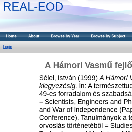
REAL-EOD
Home
About
Browse by Year
Browse by Subject
Login
A Hámori Vasmű fejlő
Sélei, István
(1999)
A Hámori V
kiegyezésig.
In: A természettu
49-es forradalom és szabadsá
= Scientists, Engineers and P
and War of Independence (Pap
Conference). Tanulmányok a t
orvoslás történetéből = Studies