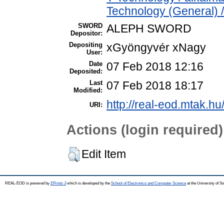
Technology (General) 
SWORD
ALEPH SWORD
Depositor:
Depositing
xGyöngyvér xNagy
User:
Date
07 Feb 2018 12:16
Deposited:
Last
07 Feb 2018 18:17
Modified:
http://real-eod.mtak.hu
URI:
Actions (login required)
Edit Item
REAL-EOD is powered by
EPrints 3
which is developed by the
School of Electronics and Computer Science
at the University of 