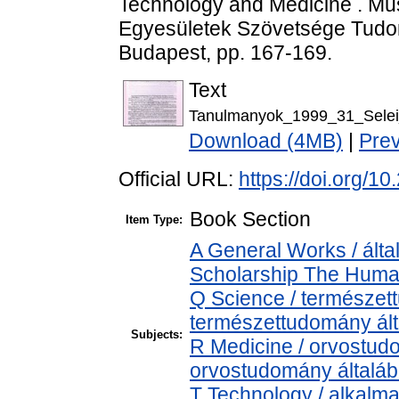
Technology and Medicine . Mű
Egyesületek Szövetsége Tudom
Budapest, pp. 167-169.
Text
Tanulmanyok_1999_31_Selei
Download (4MB)
|
Pre
Official URL:
https://doi.org/
Book Section
Item Type:
A General Works / álta
Scholarship The Human
Q Science / természet
természettudomány ál
Subjects:
R Medicine / orvostud
orvostudomány általá
T Technology / alkalm