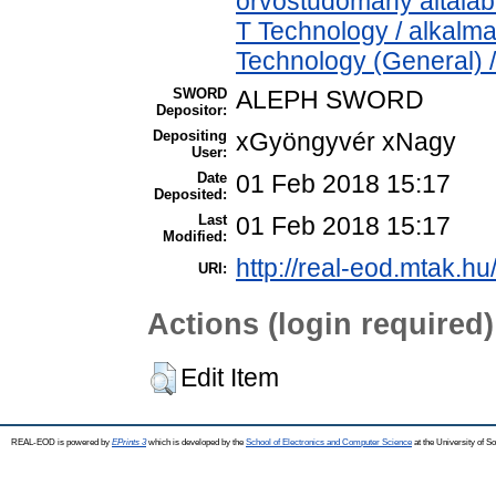
orvostudomány általá
T Technology / alkalm
Technology (General) 
SWORD
ALEPH SWORD
Depositor:
Depositing
xGyöngyvér xNagy
User:
Date
01 Feb 2018 15:17
Deposited:
Last
01 Feb 2018 15:17
Modified:
http://real-eod.mtak.hu
URI:
Actions (login required)
Edit Item
REAL-EOD is powered by
EPrints 3
which is developed by the
School of Electronics and Computer Science
at the University of 