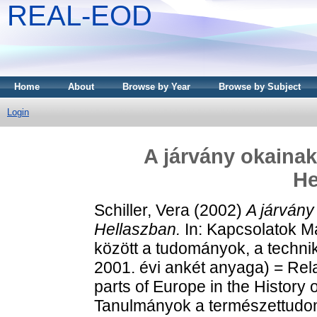
REAL-EOD
Home
About
Browse by Year
Browse by Subject
Login
A járvány okainak
He
Schiller, Vera
(2002)
A járvány
Hellaszban.
In: Kapcsolatok M
között a tudományok, a technik
2001. évi ankét anyaga) = Rel
parts of Europe in the History
Tanulmányok a természettudom