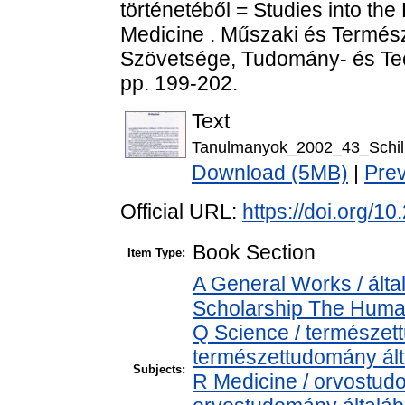
történetéből = Studies into th
Medicine . Műszaki és Termés
Szövetsége, Tudomány- és Tech
pp. 199-202.
Text
Tanulmanyok_2002_43_Schille
Download (5MB)
|
Pre
Official URL:
https://doi.org/
Book Section
Item Type:
A General Works / álta
Scholarship The Human
Q Science / természet
természettudomány ál
Subjects:
R Medicine / orvostud