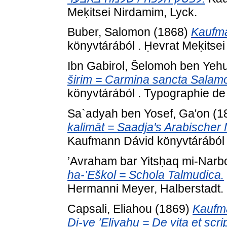
Meḳitsei Nirdamim, Lyck.
Buber, Salomon
(1868)
Kaufma
könyvtárából . Ḥevrat Meḳitsei
Ibn Gabirol, Šelomoh ben Yeh
širim = Carmina sancta Salamo
könyvtárából . Typographie de 
Sa`adyah ben Yosef, Ga'on
(1
kalimāt = Saadja's Arabischer
Kaufmann Dávid könyvtárából 
’Avraham bar Yitsḥaq mi-Nar
ha-’Eškol = Schola Talmudica.
Hermanni Meyer, Halberstadt.
Capsali, Eliahou
(1869)
Kaufma
Di-ve ’Eliyahu = De vita et scri