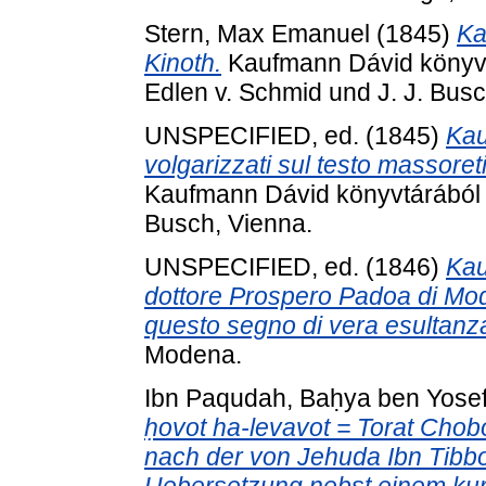
Stern, Max Emanuel
(1845)
Ka
Kinoth.
Kaufmann Dávid könyvt
Edlen v. Schmid und J. J. Busc
UNSPECIFIED, ed. (1845)
Kau
volgarizzati sul testo massoreti
Kaufmann Dávid könyvtárából .
Busch, Vienna.
UNSPECIFIED, ed. (1846)
Kau
dottore Prospero Padoa di Mod
questo segno di vera esultanz
Modena.
Ibn Paqudah, Baḥya ben Yose
ḥovot ha-levavot = Torat Chob
nach der von Jehuda Ibn Tibb
Uebersetzung nebst einem ku