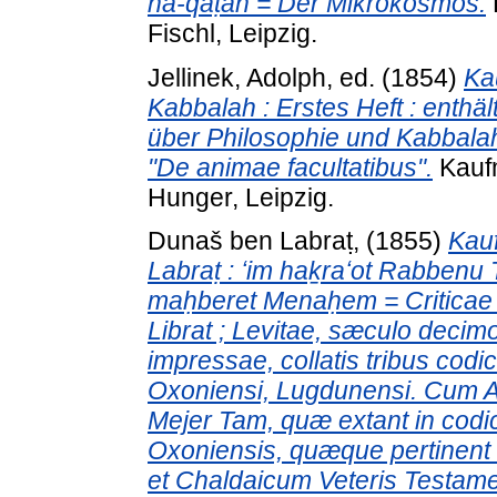
ha-qaṭan = Der Mikrokosmos.
Fischl, Leipzig.
Jellinek, Adolph
, ed. (1854)
Ka
Kabbalah : Erstes Heft : enth
über Philosophie und Kabbal
"De animae facultatibus".
Kaufm
Hunger, Leipzig.
Dunaš ben Labraṭ,
(1855)
Kau
Labraṭ : ʻim haḵraʻot Rabbenu T
maḥberet Menaḥem = Criticae
Librat ; Levitae, sæculo deci
impressae, collatis tribus codi
Oxoniensi, Lugdunensi. Cum An
Mejer Tam, quæ extant in codi
Oxoniensis, quæque pertinent
et Chaldaicum Veteris Testame