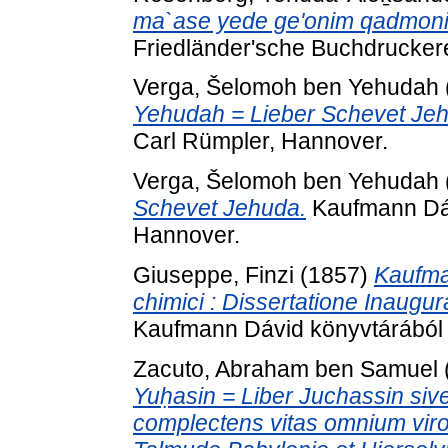
ma`ase yede ge'onim qadmon
Friedländer'sche Buchdruckerei
Verga, Šelomoh ben Yehudah
Yehudah = Lieber Schevet Je
Carl Rümpler, Hannover.
Verga, Šelomoh ben Yehudah
Schevet Jehuda.
Kaufmann Dáv
Hannover.
Giuseppe, Finzi
(1857)
Kaufma
chimici : Dissertatione Inaugur
Kaufmann Dávid könyvtárából . 
Zacuto, Abraham ben Samuel
Yuḥasin = Liber Juchassin sive
complectens vitas omnium viro