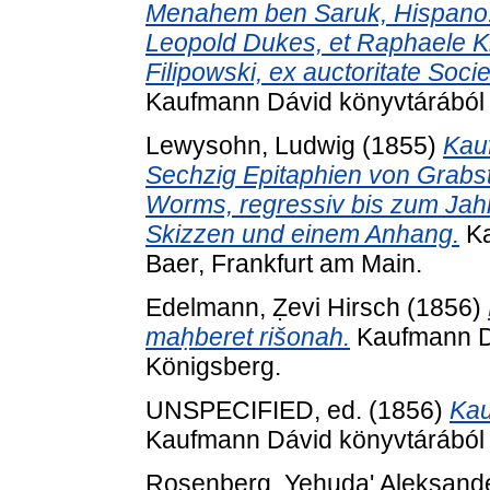
Menahem ben Saruk, Hispano. 
Leopold Dukes, et Raphaele Ki
Filipowski, ex auctoritate Soci
Kaufmann Dávid könyvtárából .
Lewysohn, Ludwig
(1855)
Kau
Sechzig Epitaphien von Grabst
Worms, regressiv bis zum Jahre
Skizzen und einem Anhang.
Ka
Baer, Frankfurt am Main.
Edelmann, Ẓevi Hirsch
(1856)
maḥberet rišonah.
Kaufmann Dá
Königsberg.
UNSPECIFIED, ed. (1856)
Kau
Kaufmann Dávid könyvtárából . 
Rosenberg, Yehuda' Aleḵsand