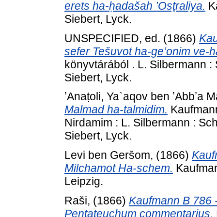
erets ha-ḥadašah ’Osţraliya.
Ka
Siebert, Lyck.
UNSPECIFIED, ed. (1866)
Kau
sefer Tešuvot ha-ge’onim ve-h
könyvtárából . L. Silbermann 
Siebert, Lyck.
ʼAnaṭoli, Ya`aqov ben ʼAbbʼa Ma
Malmad ha-talmidim.
Kaufmann 
Nirdamim : L. Silbermann : S
Siebert, Lyck.
Levi ben Geršom,
(1866)
Kauf
Milchamot Ha-schem.
Kaufmann
Leipzig.
Raši,
(1866)
Kaufmann B 786 - 
Pentateuchum commentarius.