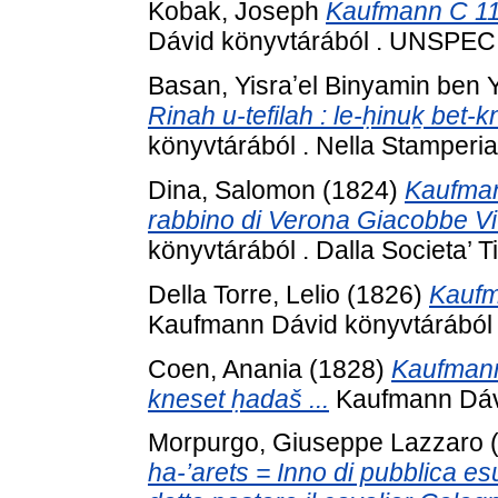
Kobak, Joseph
Kaufmann C 11
Dávid könyvtárából . UNSPEC
Basan, Yisraʼel Binyamin ben
Rinah u-tefilah : le-ḥinuḵ bet-k
könyvtárából . Nella Stamperia
Dina, Salomon
(1824)
Kaufman
rabbino di Verona Giacobbe Vi
könyvtárából . Dalla Societa’ T
Della Torre, Lelio
(1826)
Kaufm
Kaufmann Dávid könyvtárából .
Coen, Anania
(1828)
Kaufmann 
kneset ḥadaš ...
Kaufmann Dávi
Morpurgo, Giuseppe Lazzaro
ha-’arets = Inno di pubblica es