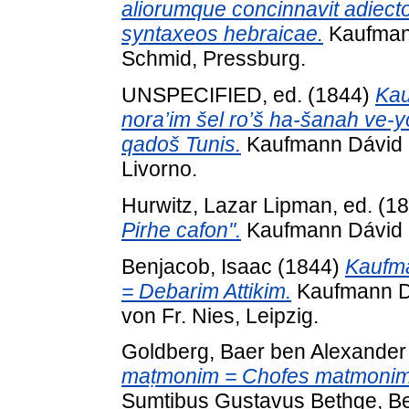
aliorumque concinnavit adiec
syntaxeos hebraicae.
Kaufmann
Schmid, Pressburg.
UNSPECIFIED, ed. (1844)
Kau
nora’im šel ro’š ha-šanah ve-
qadoš Tunis.
Kaufmann Dávid k
Livorno.
Hurwitz, Lazar Lipman
, ed. (1
Pirhe cafon''.
Kaufmann Dávid k
Benjacob, Isaac
(1844)
Kaufma
= Debarim Attikim.
Kaufmann Dá
von Fr. Nies, Leipzig.
Goldberg, Baer ben Alexander
maṭmonim = Chofes matmonim
Sumtibus Gustavus Bethge, Ber