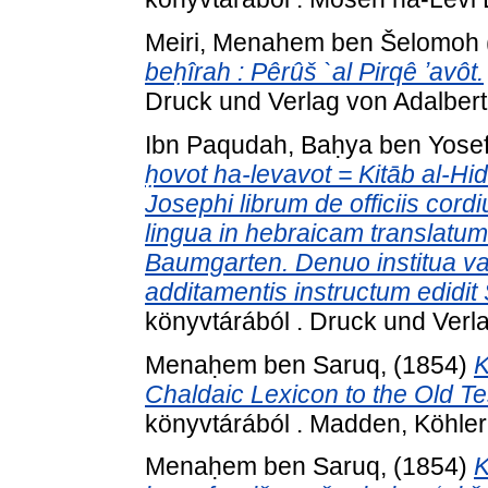
Meiri, Menahem ben Šelomoh
beḥîrah : Pêrûš `al Pirqê ʼavôt.
Druck und Verlag von Adalbert 
Ibn Paqudah, Baḥya ben Yose
ḥovot ha-levavot = Kitāb al-Hidāy
Josephi librum de officiis cord
lingua in hebraicam translatu
Baumgarten. Denuo institua var
additamentis instructum edidit
könyvtárából . Druck und Verla
Menaḥem ben Saruq,
(1854)
K
Chaldaic Lexicon to the Old T
könyvtárából . Madden, Köhler
Menaḥem ben Saruq,
(1854)
K