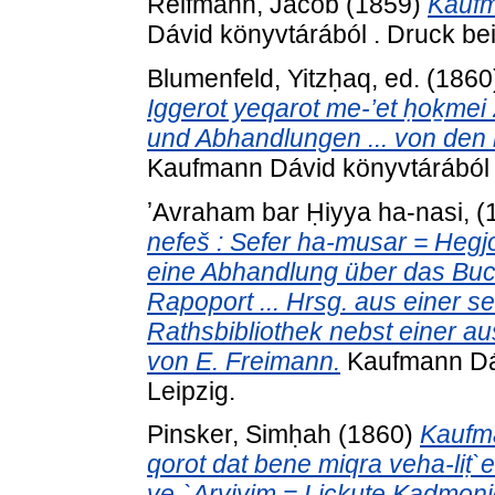
Reifmann, Jacob
(1859)
Kaufm
Dávid könyvtárából . Druck bei
Blumenfeld, Yitzḥaq
, ed. (186
Iggerot yeqarot me-’et ḥoḵmei
und Abhandlungen ... von den 
Kaufmann Dávid könyvtárából .
ʼAvraham bar Ḥiyya ha-nasi,
(
nefeš : Sefer ha-musar = Hegj
eine Abhandlung über das Buch
Rapoport ... Hrsg. aus einer se
Rathsbibliothek nebst einer au
von E. Freimann.
Kaufmann Dávi
Leipzig.
Pinsker, Simḥah
(1860)
Kaufma
qorot dat bene miqra veha-liṭ`er
ve-`Arviyim = Lickute Kadmoni