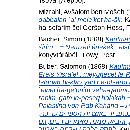
Tsova' [Aleppo].
Mizraḥi, Avšalom ben Mošeh
(
qabbalah `al meleʼḵet ha-šir.
Ka
ha-sefarim šel Geršon Hess, F
Bacher, Simon
(1868)
Kaufmann
širim... = Nemzeti énekek : el
könyvtárából . Löwy, Pest.
Buber, Salomon
(1868)
Kaufma
Erets Yisra’el : meyuḥeset le
tsfunah bi-ḵtav yad be-otsarot
`einei ha-ge’onim veha-qadmo
rabim, gam le-peseq halaḵah = 
Palästina von Rab Kahana = פסיקתא : והיא אגדת ארץ ישראל : מיוחסת
בכתב יד באוצרות הספרים עד כה
, והביאו ממנה מאמרים רבים, גם
לפסק הלכה / שלמה באבער.
Kau