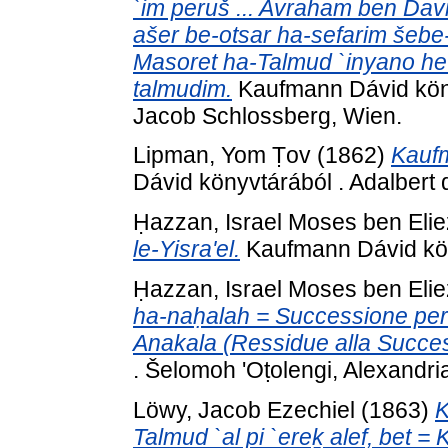
`im peruš ... Avraham ben David 
ašer be-otsar ha-sefarim šeb
Masoret ha-Talmud `inyano he
talmudim.
Kaufmann Dávid köny
Jacob Schlossberg, Wien.
Lipman, Yom Ṭov
(1862)
Kaufm
Dávid könyvtárából . Adalbert d
Ḥazzan, Israel Moses ben Elie
le-Yisra'el.
Kaufmann Dávid köny
Ḥazzan, Israel Moses ben Elie
ha-naḥalah = Successione per I
Anakala (Ressidue alla Succes
. Šelomoh 'Oṭolengi, Alexandri
Löwy, Jacob Ezechiel
(1863)
K
Talmud `al pi `ereḵ alef, bet =