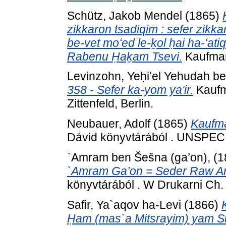
Schütz, Jakob Mendel
(1865)
zikkaron tsadiqim : sefer zikk
be-vet moʻed le-ḵol ḥai ha-ʻatiq 
Rabenu Ḥaḵam Tsevi.
Kaufman
Levinzohn, Yeḥiʼel Yehudah b
358 - Sefer ka-yom ya'ir.
Kaufm
Zittenfeld, Berlin.
Neubauer, Adolf
(1865)
Kaufma
Dávid könyvtárából . UNSPECI
`Amram ben Šešna (ga’on),
(1
`Amram Ga’on = Seder Raw 
könyvtárából . W Drukarni Ch. 
Safir, Ya`aqov ha-Levi
(1866)
Ḥam (mas`a Mitsrayim) yam Su