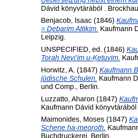
Dávid könyvtárából . Brockhaus
Benjacob, Isaac
(1846)
Kaufma
= Debarim Attikim.
Kaufmann Dá
Leipzig.
UNSPECIFIED, ed. (1846)
Kau
Torah Nevi’im u-Ḵetuvim.
Kaufm
Horwitz, A.
(1847)
Kaufmann B 
jüdische Schulen.
Kaufmann Dáv
und Comp., Berlin.
Luzzatto, Aharon
(1847)
Kaufm
Kaufmann Dávid könyvtárából .
Maimonides, Moses
(1847)
Ka
Schene ha-meoroth.
Kaufmann 
Buchdruckerei, Berlin.