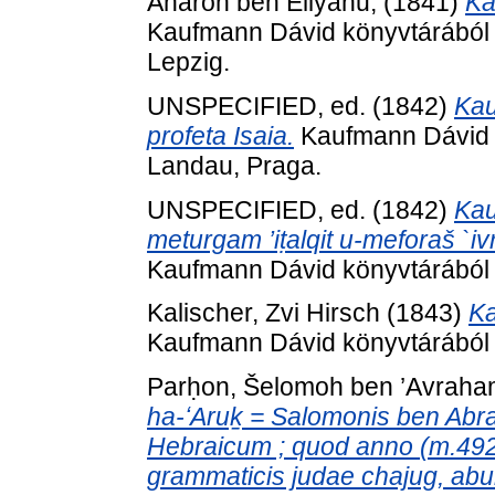
Aharon ben Eliyahu,
(1841)
Ka
Kaufmann Dávid könyvtárából 
Lepzig.
UNSPECIFIED, ed. (1842)
Kau
profeta Isaia.
Kaufmann Dávid kö
Landau, Praga.
UNSPECIFIED, ed. (1842)
Kau
meturgam ’iṭalqit u-meforaš `ivri
Kaufmann Dávid könyvtárából 
Kalischer, Zvi Hirsch
(1843)
Ka
Kaufmann Dávid könyvtárából 
Parḥon, Šelomoh ben ’Avrah
ha-ʻAruḵ = Salomonis ben Abr
Hebraicum ; quod anno (m.4921
grammaticis judae chajug, ab