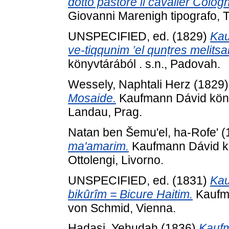
dotto pastore il cavalier Cologn
Giovanni Marenigh tipografo, T
UNSPECIFIED, ed. (1829)
Kau
ve-tiqqunim ’el qunṭres melitsa
könyvtárából . s.n., Padovah.
Wessely, Naphtali Herz
(1829
Mosaide.
Kaufmann Dávid könyv
Landau, Prag.
Natan ben Šemu'el, ha-Rofe'
(
ma'amarim.
Kaufmann Dávid kö
Ottolengi, Livorno.
UNSPECIFIED, ed. (1831)
Kau
bikûrîm = Bicure Haitim.
Kaufma
von Schmid, Vienna.
Hadasi, Yehudah
(1836)
Kaufm