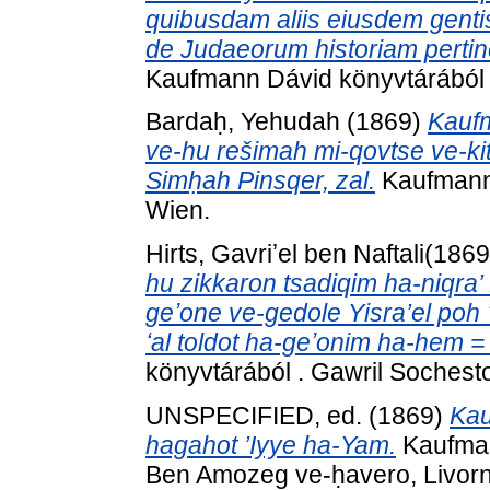
quibusdam aliis eiusdem gentis
de Judaeorum historiam pertine
Kaufmann Dávid könyvtárából . 
Bardaḥ, Yehudah
(1869)
Kaufm
ve-hu rešimah mi-qovtse ve-kit
Simḥah Pinsqer, zal.
Kaufmann 
Wien.
hu zikkaron tsadiqim ha-niqra’ 
geʼone ve-gedole Yisra’el poh ʻir 
ʻal toldot ha-geʼonim ha-hem 
könyvtárából . Gawril Soches
UNSPECIFIED, ed. (1869)
Kau
hagahot ’Iyye ha-Yam.
Kaufman
Ben Amozeg ve-ḥavero, Livorn