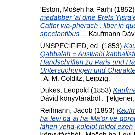
’Estori, Mošeh ha-Parḥi
(1852
medabber ʻal dine Erets Yisraʼ
Caftor wa-pherach : liber in q
spectantibus ...
Kaufmann Dávid 
UNSPECIFIED, ed. (1853)
Kau
Qabbalah = Auswahl kabbalisti
Handschriften zu Paris und Ha
Untersuchungen und Charakter
. A. M. Colditz, Leipzig.
Dukes, Leopold
(1853)
Kaufma
Dávid könyvtárából . Ṭelgener
Reifmann, Jacob
(1853)
Kaufm
ha-levi ba`al ha-Maʼor ve-qoro
lahen veha-kolelot toldot eze
könyvtárából . Mošeh ha-Levi 