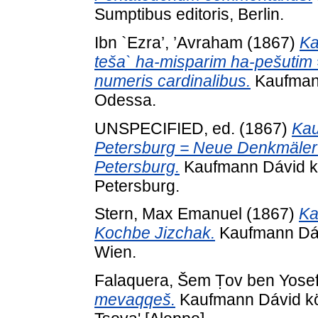
Sumptibus editoris, Berlin.
Ibn `Ezra’, ’Avraham
(1867)
Ka
teša` ha-misparim ha-pešutim
numeris cardinalibus.
Kaufmann
Odessa.
UNSPECIFIED, ed. (1867)
Kau
Petersburg = Neue Denkmäler d
Petersburg.
Kaufmann Dávid kön
Petersburg.
Stern, Max Emanuel
(1867)
Ka
Kochbe Jizchak.
Kaufmann Dávi
Wien.
Falaquera, Šem Ṭov ben Yose
mevaqqeš.
Kaufmann Dávid kön