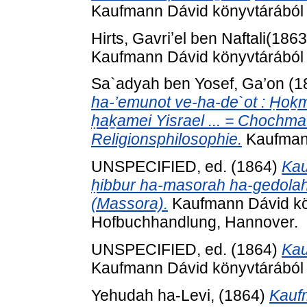
Kaufmann Dávid könyvtárából .
Kaufmann Dávid könyvtárából .
Sa`adyah ben Yosef, Ga’on
(1
ha-’emunot ve-ha-de`ot : Ḥoḵma
ḥaḵamei Yisrael ... = Chochmat
Religionsphilosophie.
Kaufmann 
UNSPECIFIED, ed. (1864)
Kau
ḥibbur ha-masorah ha-gedola
(Massora).
Kaufmann Dávid kö
Hofbuchhandlung, Hannover.
UNSPECIFIED, ed. (1864)
Kau
Kaufmann Dávid könyvtárából .
Yehudah ha-Levi,
(1864)
Kauf