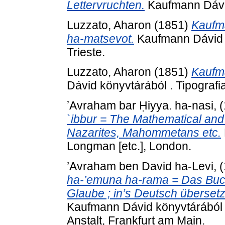
Lettervruchten.
Kaufmann Dávid
Luzzato, Aharon
(1851)
Kaufma
ha-matsevot.
Kaufmann Dávid k
Trieste.
Luzzato, Aharon
(1851)
Kaufma
Dávid könyvtárából . Tipografi
ʼAvraham bar Ḥiyya. ha-nasi,
`ibbur = The Mathematical and
Nazarites, Mahommetans etc.
Longman [etc.], London.
’Avraham ben David ha-Levi,
ha-’emuna ha-rama = Das Bu
Glaube ; in’s Deutsch übersetz
Kaufmann Dávid könyvtárából 
Anstalt, Frankfurt am Main.