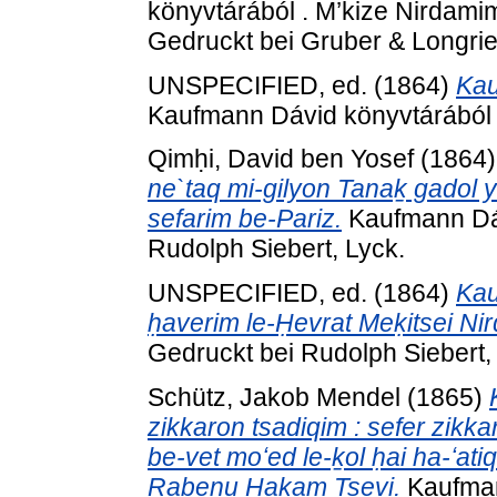
könyvtárából . M’kize Nirdamim
Gedruckt bei Gruber & Longrie
UNSPECIFIED, ed. (1864)
Kau
Kaufmann Dávid könyvtárából .
Qimḥi, David ben Yosef
(1864
ne`taq mi-gilyon Tanaḵ gadol 
sefarim be-Pariz.
Kaufmann Dáv
Rudolph Siebert, Lyck.
UNSPECIFIED, ed. (1864)
Kau
ḥaverim le-Ḥevrat Meḳitsei Ni
Gedruckt bei Rudolph Siebert,
Schütz, Jakob Mendel
(1865)
zikkaron tsadiqim : sefer zikk
be-vet moʻed le-ḵol ḥai ha-ʻatiq 
Rabenu Ḥaḵam Tsevi.
Kaufman