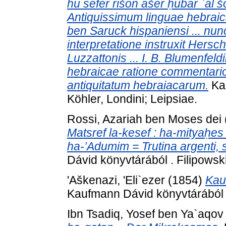
hu sefer rišon ašer ḥubar ʿal 
Antiquissimum linguae hebraic
ben Saruck hispaniensi ... nun
interpretatione instruxit Hersc
Luzzattonis ... I. B. Blumenfeldi
hebraicae ratione commentariol
antiquitatum hebraiacarum.
Kau
Köhler, Londini; Leipsiae.
Rossi, Azariah ben Moses dei
Matsref la-kesef : ha-mityaḥes
ha-’Adumim = Trutina argenti, si
Dávid könyvtárából . Filipowsk
'Aškenazi, 'Eli`ezer
(1854)
Kau
Kaufmann Dávid könyvtárából .
Ibn Tsadiq, Yosef ben Ya`aqov