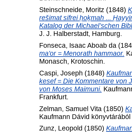
Steinschneide, Moritz
(1848)
K
rešimat sifrei ḥoḵmah ... Ḥayy
Katalog der Michael’schen Bibl
J. J. Halberstadt, Hamburg.
Fonseca, Isaac Aboab da
(18
ma'or = Menorath hammaor.
Ka
Monasch, Krotoschin.
Caspi, Joseph
(1848)
Kaufman
kesef = Die Kommentare von Jos
von Moses Maimuni.
Kaufmann 
Frankfurt.
Zelman, Samuel Vita
(1850)
Ka
Kaufmann Dávid könyvtárából . 
Zunz, Leopold
(1850)
Kaufmann 