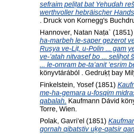
sefraim peliṭat bat Yehudah r
werthvoller hebräischer Handsc
. Druck von Kornegg's Buchdruc
Hannover, Natan Naṭa`
(1851
ha-marbeh le-saper gezerot v
Rusya ve-Liṭ. u-Polin ... gam y
ve-ʻatah nitvasef bo ... seliḥo
... le-omram be-taʻanit ʻesrim b
könyvtárából . Gedruḳṭ bay Mi
Finkelstein, Yosef
(1851)
Kauf
me-ha-gemara u-fosqim midra
qabalah.
Kaufmann Dávid könyv
Torre, Wien.
Polak, Gavri’el
(1851)
Kaufmann
gornah qibatstiv uḵe-qatsir q