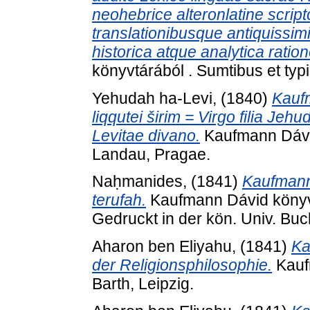
neohebrice alteronlatine script
translationibusque antiquissi
historica atque analytica ration
könyvtárából . Sumtibus et typis
Yehudah ha-Levi,
(1840)
Kaufm
liqqutei širim = Virgo filia Jeh
Levitae divano.
Kaufmann Dávid
Landau, Pragae.
Naḥmanides,
(1841)
Kaufmann 
terufah.
Kaufmann Dávid könyvtá
Gedruckt in der kön. Univ. Buc
Aharon ben Eliyahu,
(1841)
Ka
der Religionsphilosophie.
Kauf
Barth, Leipzig.