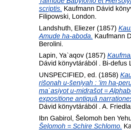
Talmude Babylonio et Hiersoly
scriptis.
Kaufmann Dávid könyvt
Filipowski, London.
Landshuth, Eliezer
(1857)
Kau
Amude ha-aboda.
Kaufmann Dáv
Berolini.
Lapin, Ya`aqov
(1857)
Kaufman
Dávid könyvtárából . Bi-defus 
UNSPECIFIED, ed. (1858)
Kau
rišonah u-šeniyah : ʻim ha-pe
ma`asiyot u-midrašot = Alphab
expositione antiquâ narrationes
Dávid könyvtárából . A. Friedla
Ibn Gabirol, Šelomoh ben Yeh
Šelomoh = Schire Schlomo.
Ka