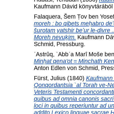
Kaufmann Dávid könyvtárából .
Falaquera, Šem Ṭov ben Yose
moreh : bo qibets meḥabro deʻ
šurotam yatshir beʼur le-divre
Moreh nevuḵim.
Kaufmann Dávi
Schmid, Pressburg.
ʾAstrûq, ʾAbbʾa Marî Moše be
Minḥat qena'ot = Minchath Ken
Anton Edlen von Schmid, Pres
Fürst, Julius
(1840)
Kaufmann B
Qonqordantsia `al Torah ve-N
Veteris Testamenti concordan
quibus ad omnia canonis sacr
loci in quibus reperiuntur ad 
addito Lexico linguae sacrae 