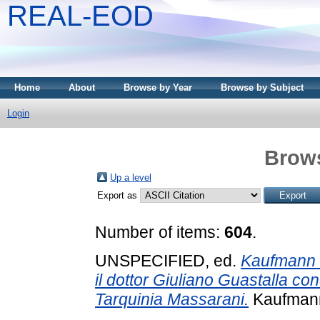
REAL-EOD
Home
About
Browse by Year
Browse by Subject
Login
Brows
Up a level
Export as
Number of items:
604
.
UNSPECIFIED, ed.
Kaufmann C
il dottor Giuliano Guastalla co
Tarquinia Massarani.
Kaufmann