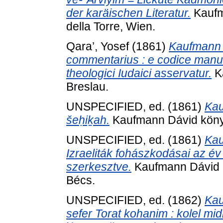
der karäischen Literatur.
Kaufm
della Torre, Wien.
Qara’, Yosef
(1861)
Kaufmann 
commentarius : e codice manusc
theologici Iudaici asservatur.
Ka
Breslau.
UNSPECIFIED, ed. (1861)
Kau
šeḥiḵah.
Kaufmann Dávid könyvt
UNSPECIFIED, ed. (1861)
Kau
Izraeliták fohászkodásai az é
szerkesztve.
Kaufmann Dávid k
Bécs.
UNSPECIFIED, ed. (1862)
Kau
sefer Torat kohanim : kolel mid