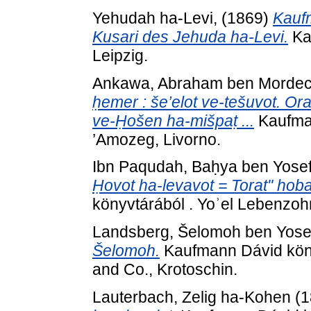
Yehudah ha-Levi,
(1869)
Kauf
Kusari des Jehuda ha-Levi.
Kau
Leipzig.
Ankawa, Abraham ben Mordec
ḥemer : še’elot ve-tešuvot. Or
ve-Ḥošen ha-mišpaṭ ...
Kaufman
’Amozeg, Livorno.
Ibn Paqudah, Baḥya ben Yose
Ḥovot ha-levavot = Torat" hoba
könyvtárából . Yoʾel Lebenzoh
Landsberg, Šelomoh ben Yose
Šelomoh.
Kaufmann Dávid köny
and Co., Krotoschin.
Lauterbach, Zelig ha-Kohen
(1