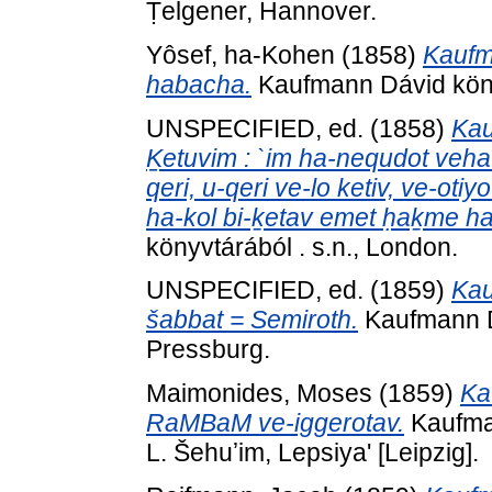
Ṭelgener, Hannover.
Yôsef, ha-Kohen
(1858)
Kaufm
habacha.
Kaufmann Dávid könyv
UNSPECIFIED, ed. (1858)
Kau
Ḵetuvim : `im ha-nequdot veha-t
qeri, u-qeri ve-lo ketiv, ve-otiy
ha-kol bi-ḵetav emet ḥaḵme h
könyvtárából . s.n., London.
UNSPECIFIED, ed. (1859)
Kau
šabbat = Semiroth.
Kaufmann Dá
Pressburg.
Maimonides, Moses
(1859)
Ka
RaMBaM ve-iggerotav.
Kaufman
L. Šehuʼim, Lepsiya' [Leipzig].