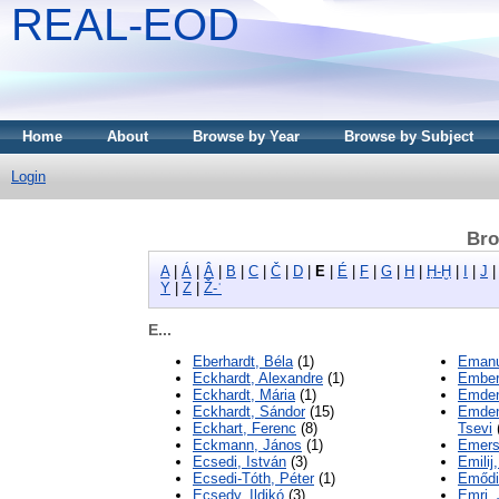
REAL-EOD
Home
About
Browse by Year
Browse by Subject
Login
Bro
A
|
Á
|
Â
|
B
|
C
|
Č
|
D
|
E
|
É
|
F
|
G
|
H
|
Ḥ-Ḫ
|
I
|
J
Y
|
Z
|
Ž-ʾ
E...
Eberhardt, Béla
(1)
Emanu
Eckhardt, Alexandre
(1)
Ember
Eckhardt, Mária
(1)
Emden
Eckhardt, Sándor
(15)
Emden
Eckhart, Ferenc
(8)
Tsevi
Eckmann, János
(1)
Emers
Ecsedi, István
(3)
Emilij
Ecsedi-Tóth, Péter
(1)
Emődi
Ecsedy, Ildikó
(3)
Emri, 