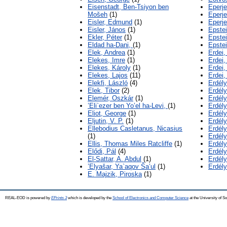
Eisenstadt, Ben-Tsiyon ben
Eperje
Mošeh
(1)
Eperj
Eisler, Edmund
(1)
Eperj
Eisler, János
(1)
Epste
Ekler, Péter
(1)
Epste
Eldad ha-Dani,
(1)
Epste
Elek, Andrea
(1)
Erdei,
Elekes, Imre
(1)
Erdei,
Elekes, Károly
(1)
Erdei,
Elekes, Lajos
(11)
Erdei,
Elekfi, László
(4)
Erdély
Elek, Tibor
(2)
Erdély
Elemér, Oszkár
(1)
Erdélyi
’Eli`ezer ben Yo’el ha-Levi,
(1)
Erdély
Eliot, George
(1)
Erdély
Eljutin, V. P.
(1)
Erdély
Ellebodius Casletanus, Nicasius
Erdély
(1)
Erdély
Ellis, Thomas Miles Ratcliffe
(1)
Erdély
Elődi, Pál
(4)
Erdély
El-Sattar, A. Abdul
(1)
Erdély
’Elyašar, Ya`aqov Ša’ul
(1)
Erdély
E. Majzik, Piroska
(1)
REAL-EOD is powered by
EPrints 3
which is developed by the
School of Electronics and Computer Science
at the University of 