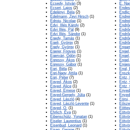
Ecsedy, István
(3)
E. Na
Ecseri, Lajos
(2)
Endes
Edelényi, Béla
(2)
Endlic
Edelmann, Ẓevi Hirsch
(1)
Endrei
Edroiu, Nicolae
(1)
Endrei
Edvi, Illés Károly
(2)
Endrő
Edvi Illés, Pál
(9)
Endrő
Edvi Illés, Sándor
(1)
Endrő
Egedy, Tamás
(1)
Endrő
Egeli, György
(3)
Endrő
Egely, György
(1)
Engam
Egerer, Frigyes
(1)
Engel
Egervári, Ödön
(1)
Engel,
Egressy, Ákos
(1)
Engel,
Egressy, Gábor
(1)
Enges
Egri, Béla
(1)
Engl, 
Egri-Nagy, Attila
(1)
Enszk
Egri, Péter
(7)
Entz, 
Egyed, Ákos
(2)
Entz,
Egyed, Alice
(1)
Entz,
Egyed, Emese
(1)
Enyed
Egyed-Gergely, Júlia
(1)
Enyed
Egyed, László
(4)
Eörsi,
Egyed, László Levente
(1)
Eősze
Egyed, O.
(1)
Eöttev
Ehrlich, Éva
(1)
Eötvö
Eibenschütz, Yonatan
(1)
Eötvös
Eiseler, Laurentius
(1)
Eötvös
Eisenbud, Leonard
(1)
Eötvö
Eisen, George
(1)
Eötvö