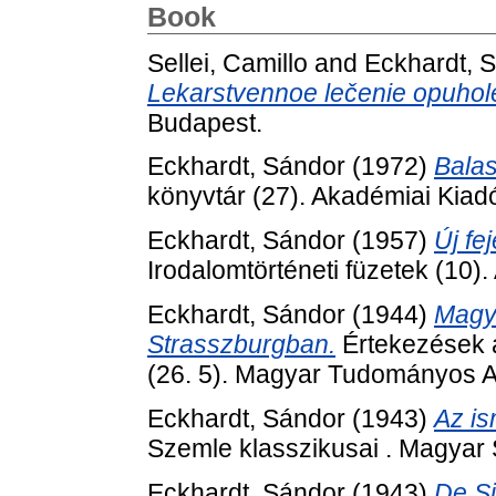
Book
Sellei, Camillo
and
Eckhardt, 
Lekarstvennoe lečenie opuhol
Budapest.
Eckhardt, Sándor
(1972)
Balas
könyvtár (27). Akadémiai Kiad
Eckhardt, Sándor
(1957)
Új fe
Irodalomtörténeti füzetek (10)
Eckhardt, Sándor
(1944)
Magy
Strasszburgban.
Értekezések 
(26. 5). Magyar Tudományos 
Eckhardt, Sándor
(1943)
Az is
Szemle klasszikusai . Magyar
Eckhardt, Sándor
(1943)
De Si