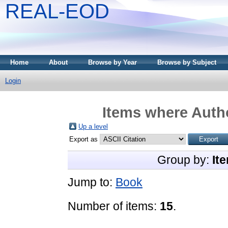
REAL-EOD
Home
About
Browse by Year
Browse by Subject
Login
Items where Autho
Up a level
Export as
Group by:
It
Jump to:
Book
Number of items:
15
.