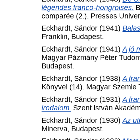
légendes franco-hongroises.
B
comparée (2.). Presses Univers
Eckhardt, Sándor
(1941)
Balas
Franklin, Budapest.
Eckhardt, Sándor
(1941)
A jó 
Magyar Pázmány Péter Tudom
Budapest.
Eckhardt, Sándor
(1938)
A fra
Könyvei (14). Magyar Szemle 
Eckhardt, Sándor
(1931)
A fra
irodalom.
Szent István Akadém
Eckhardt, Sándor
(1930)
Az ut
Minerva, Budapest.