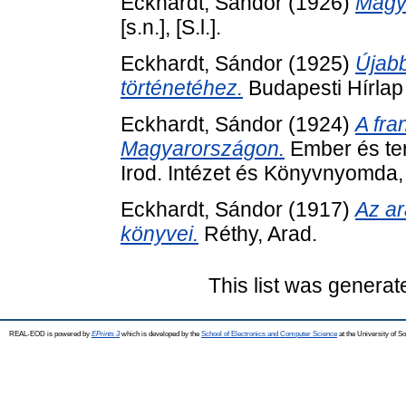
Eckhardt, Sándor
(1926)
Magya
[s.n.], [S.l.].
Eckhardt, Sándor
(1925)
Újabb
történetéhez.
Budapesti Hírla
Eckhardt, Sándor
(1924)
A fra
Magyarországon.
Ember és ter
Irod. Intézet és Könyvnyomda,
Eckhardt, Sándor
(1917)
Az ar
könyvei.
Réthy, Arad.
This list was genera
REAL-EOD is powered by
EPrints 3
which is developed by the
School of Electronics and Computer Science
at the University of 