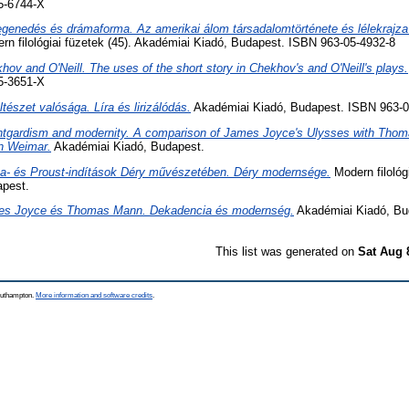
5-6744-X
egenedés és drámaforma. Az amerikai álom társadalomtörténete és lélekrajza 
n filológiai füzetek (45). Akadémiai Kiadó, Budapest. ISBN 963-05-4932-8
hov and O'Neill. The uses of the short story in Chekhov's and O'Neill's plays.
5-3651-X
ltészet valósága. Líra és lirizálódás.
Akadémiai Kiadó, Budapest. ISBN 963-0
tgardism and modernity. A comparison of James Joyce's Ulysses with Thom
in Weimar.
Akadémiai Kiadó, Budapest.
a- és Proust-indítások Déry művészetében. Déry modernsége.
Modern filológi
apest.
s Joyce és Thomas Mann. Dekadencia és modernség.
Akadémiai Kiadó, Bu
This list was generated on
Sat Aug 
Southampton.
More information and software credits
.