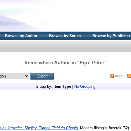
Browse by Author
Browse by Series
Browse by Publisher
Items where Author is "
Egri, Péter
"
Atom
Group by:
Item Type
|
No Grouping
k és képzelet. Shelley, Turner, Field és Chopin.
Modern filológiai füzetek (52)