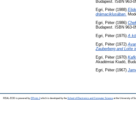
Budapest. ISBN 963-0
Egri, Péter
(1988)
Elid
drámaciklusában.
Moder
Egri, Péter
(1986)
Chek
Budapest. ISBN 963-0
Egri, Péter
(1975)
A kö
Egri, Péter
(1972)
Avan
Zauberberg and Lotte 
Egri, Péter
(1970)
Kafk
Akadémiai Kiadó, Bud
Egri, Péter
(1967)
Jame
REAL-EOD is powered by
EPrints 3
which is developed by the
School of Electronics and Computer Science
at the University of 