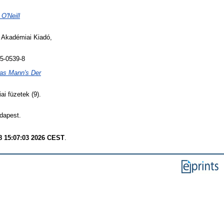
O'Neill
Akadémiai Kiadó,
5-0539-8
as Mann's Der
ai füzetek (9).
dapest.
8 15:07:03 2026 CEST
.