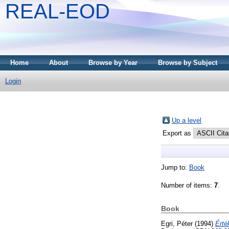
REAL-EOD
Home
About
Browse by Year
Browse by Subject
Login
Up a level
Export as
Jump to:
Book
Number of items:
7
.
Book
Egri, Péter
(1994)
Érté