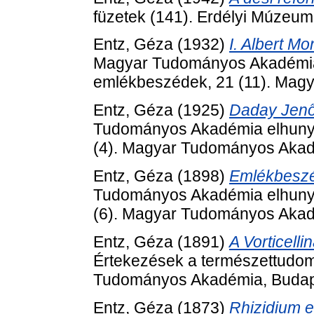
füzetek (141). Erdélyi Múzeum
Entz, Géza
(1932)
I. Albert M
Magyar Tudományos Akadémia elh
emlékbeszédek, 21 (11). Mag
Entz, Géza
(1925)
Daday Jenő 
Tudományos Akadémia elhunyt t
(4). Magyar Tudományos Akad
Entz, Géza
(1898)
Emlékbeszéd
Tudományos Akadémia elhunyt t
(6). Magyar Tudományos Akad
Entz, Géza
(1891)
A Vorticell
Értekezések a természettudom
Tudományos Akadémia, Budap
Entz, Géza
(1873)
Rhizidium e