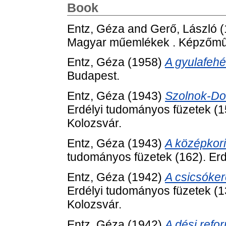
Book
Entz, Géza
and
Gerő, László
(
Magyar műemlékek . Képzőműv
Entz, Géza
(1958)
A gyulafehé
Budapest.
Entz, Géza
(1943)
Szolnok-Do
Erdélyi tudományos füzetek (1
Kolozsvár.
Entz, Géza
(1943)
A középkori
tudományos füzetek (162). Er
Entz, Géza
(1942)
A csicsóker
Erdélyi tudományos füzetek (1
Kolozsvár.
Entz, Géza
(1942)
A dési refo