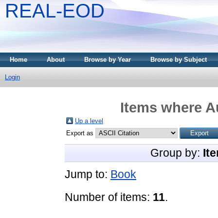
REAL-EOD
Home
About
Browse by Year
Browse by Subject
Login
Items where Au
Up a level
Export as
Group by:
It
Jump to:
Book
Number of items:
11
.