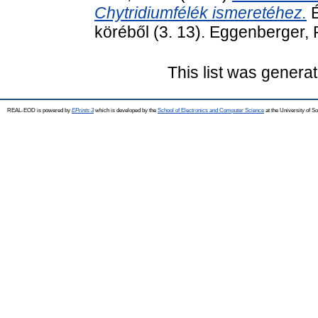
Chytridiumfélék ismeretéhez.
É
köréből (3. 13). Eggenberger, 
This list was genera
REAL-EOD is powered by
EPrints 3
which is developed by the
School of Electronics and Computer Science
at the University of 