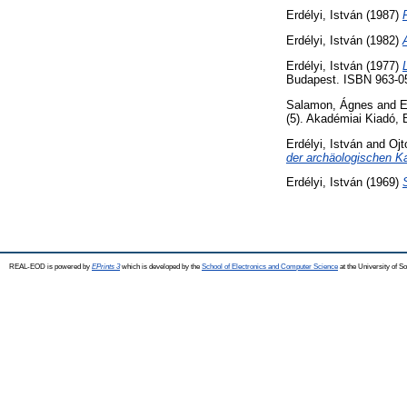
Erdélyi, István
(1987)
Erdélyi, István
(1982)
Erdélyi, István
(1977)
Budapest. ISBN 963-0
Salamon, Ágnes
and
E
(5). Akadémiai Kiadó, 
Erdélyi, István
and
Ojt
der archäologischen K
Erdélyi, István
(1969)
REAL-EOD is powered by
EPrints 3
which is developed by the
School of Electronics and Computer Science
at the University of 