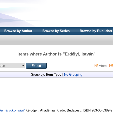
Browse by Author
Browse by Series
Browse by Publisher
Items where Author is "
Erdélyi, István
"
Atom
Group by:
Item Type
|
No Grouping
Sumér rokonság?
Kérdőjel . Akadémiai Kiadó, Budapest. ISBN 963-05-5389-9