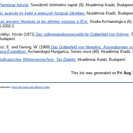
Pannóniai húsvét.
Sorsdöntő történelmi napok (9). Akadémiai Kiadó, Budapes
Az avarság és kelet a régészeti források tükrében.
Akadémiai Kiadó, Budapes
Les anciens Hongrois et les ethnies voisines à l'Est.
Studia Archaeologica (6)
5-1002-2
rdélyi, István
(1971)
Das völkerwanderungszeitliche Gräberfeld von Környe.
S
Budapest.
ozi, E.
and
Gening, W.
(1969)
Das Gräberfeld von Newolino. Ausgrabungen vo
ama-Expedition.
Archaeologia Hungarica, Series nova (46). Akadémiai Kiadó,
Selkupisches Wörterverzeichnis. Tas-Dialekt.
Akadémiai Kiadó, Budapest.
This list was generated on
Fri Aug 
Southampton.
More information and software credits
.