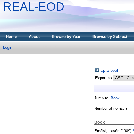
REAL-EOD
Home
About
Browse by Year
Browse by Subject
Login
Up a level
Export as
Jump to:
Book
Number of items:
7
.
Book
Erdélyi, István
(1989)