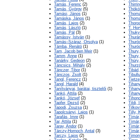
Tamás, Ferenc
(2)
Thirri
Tamás, György
(5)
Thököl
Tamási, János
(1)
Thoma
Tamáska, János
(1)
Thoma
Tamás, Lajos
(2)
Thoroc
Tamás, László
(1)
T. Ho
Tamás, Pál
(3)
Thuky
Tamássy, István
(1)
Thurá
Tamás–Száraz, Orsolya
(1)
Thuró
Támba, Renátó
(1)
Thuróc
Tam, Jacob ben Meir
(1)
Thury,
Tamm, Anne
(1)
Thury,
Tanárky, Gedeon
(2)
Thúry,
Táncsics, Mihály
(2)
Thurz
Tänczer, Tibor
(1)
Tibád,
Tánczos, Zsolt
(1)
Tibull
Tangl, Ferencz
(1)
Tietze
Tangl, Harald
(4)
Tihany
Tanítványai, barátai, tisztelői
(1)
Tihany
Tankó, Attila
(2)
Tihany
Tankó, József
(2)
Tihono
Tapfer, Dezső
(2)
Tildi, 
Tapodi, Zsuzsa
(1)
Tilkov
Tapolcsányi, Lajos
(1)
Tilly, 
Tarafás, Imre
(1)
Tímár
Tar, Attila
(1)
Tímár
Taray, Andor
(1)
Tímár,
Tárczy-Hornoch, Antal
(3)
Tímár,
Tarczy, Lajos
(2)
Timon