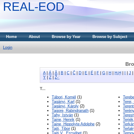
REAL-EOD
Home
About
Browse by Year
Browse by Subject
Login
Bro
A
|
Á
|
Â
|
B
|
C
|
Č
|
D
|
E
|
É
|
F
|
G
|
H
|
Ḥ-Ḫ
|
I
|
J
Y
|
Z
|
Ž-ʾ
T...
Tábori, Kornél
(1)
Tereb
Tagányi, Karl
(1)
Terei,
Tagányi, Károly
(2)
Terent
Tagore, Rabindranath
(1)
Terény
Tahy, István
(1)
Terest
Taine, Henrik
(1)
Terjék
Taine, Hippolyte Adolphe
(2)
Terkán
Tajti, Tibor
(1)
Terla
Tajti V., Erzsébet
(1)
Ternov