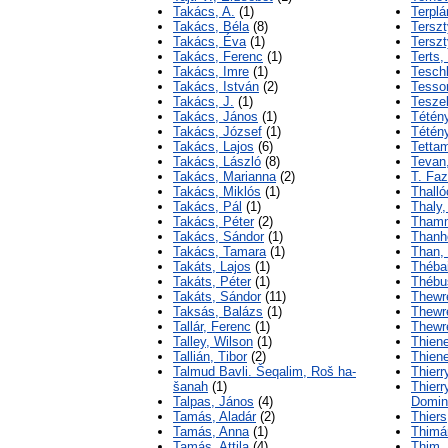
Takács, A.
(1)
Terplá
Takács, Béla
(8)
Tersz
Takács, Éva
(1)
Terszt
Takács, Ferenc
(1)
Terts,
Takács, Imre
(1)
Teschl
Takács, István
(2)
Tesso
Takács, J.
(1)
Tesze
Takács, János
(1)
Tétény
Takács, József
(1)
Tétény
Takács, Lajos
(6)
Tettam
Takács, László
(8)
Tevan
Takács, Marianna
(2)
T. Fa
Takács, Miklós
(1)
Thalló
Takács, Pál
(1)
Thaly
Takács, Péter
(2)
Thamm
Takács, Sándor
(1)
Thanho
Takács, Tamara
(1)
Than, 
Takáts, Lajos
(1)
Théba
Takáts, Péter
(1)
Thébu
Takáts, Sándor
(11)
Thewr
Taksás, Balázs
(1)
Thewr
Tallár, Ferenc
(1)
Thewr
Talley, Wilson
(1)
Thien
Tallián, Tibor
(2)
Thien
Talmud Bavli. Šeqalim, Roš ha-
Thier
šanah
(1)
Thier
Talpas, János
(4)
Domin
Tamás, Aladár
(2)
Thiers
Tamás, Anna
(1)
Thimár
Tamás, Attila
(4)
Thim,