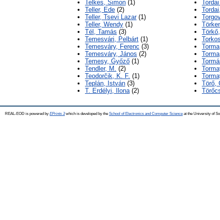
Telkes, Simon
(1)
Tordai
Teller, Ede
(2)
Tordai
Teller, Tsevi Lazar
(1)
Torgov
Teller, Wendy
(1)
Törke
Tél, Tamás
(3)
Törkő
Temesvári, Pelbárt
(1)
Torkos
Temesváry, Ferenc
(3)
Torma,
Temesváry, János
(2)
Torma
Temesy, Győző
(1)
Tormá
Tendler, M.
(2)
Torma
Teodorčik, K. F.
(1)
Torma
Teplán, István
(3)
Törő,
T. Erdélyi, Ilona
(2)
Törőcs
REAL-EOD is powered by
EPrints 3
which is developed by the
School of Electronics and Computer Science
at the University of 