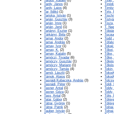
Tardos, Katalin
(2)
Tiner,
Tardy, János
(1)
Tinódi
Tardy, Lajos
(4)
Tirnit
Tar, Ildikó
(1)
Tirts,
Tariska, István
(1)
Tischn
Tarján, Gusztáv
(3)
Tistyá
Tarján, Imre
(1)
Tisza,
Tarján, Jenő
(1)
T. Nag
Tarjányi, Eszter
(1)
Tóbiás
Tárkányi, Béla
(2)
Tocque
Tarnai, Andor
(2)
Todd,
Tarnai, András
(2)
Tófalv
Tarnay, Ivor
(1)
Tokaji
Tarnay, K.
(2)
Tőkei,
Tarnay, Katalin
(5)
Tőke,
Tarnóczi, Tivadar
(6)
Tőke,
Tarnóczy, Gusztáv
(1)
Tőkés
Tarnóczy, Mariann
(1)
Tőkés
Tarnóczy, Tamás
(4)
Tokin,
Tarnói, László
(2)
Tokod
Tárnok, Alajos
(1)
Tokod
Tasnádi Kubacska, András
(3)
Tolcs
Tasnádi, Péter
(1)
Toldi,
Tasner, Antal
(1)
Toldy,
Tasner, Géza
(1)
Toldy,
Tass, Antal
(3)
Tölg, 
Tatai, Gábor
(2)
Tölgye
Tátrai, György
(1)
Tölgye
Tátrai, Patrik
(2)
Tolnai
Tauber, István
(1)
Tolnai