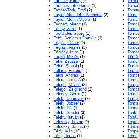
Taubner, Károly
(2)
Tolnai
Taurinus, Stephanus
(1)
Tolnai
Taxner-Tóth, Ernő
(2)
Tolnay
Taylor, Alan John Percivale
(2)
Toma,
Taylor, Merlin Moore
(1)
Toman
Techert, Margit
(1)
Tombá
Téchy, Zsolt
(1)
Tombor
Tectander, Georg
(1)
Tombo
Tefft, Benjamin Franklin
(1)
Tomcs
Téglás, Gábor
(9)
Tomcs
Téglási, Ágnes
(3)
Tomcs
Téglásy, Imre
(1)
Tomed
Tegze, Miklós
(1)
Tömör
Teke, Zsuzsa
(1)
Tomor
Tekin, Şinasi
(1)
Tömös
Telbisz, Ferenc
(1)
Tömös
Telcs, András
(1)
Tompa
Telegdi, László
(2)
Tompa
Telegdi, Miklós
(2)
Tompa
Telegdi, Zsigmond
(2)
Tompa
Telegdy, Gyula
(1)
Tompa
Teleki, Domokos
(2)
Tömpe
Teleki, József
(2)
Tomts
Teleki, Pál
(1)
Toncs
Teleki, Sándor
(3)
Tonk,
Teleky, István
(1)
Topál
Teleszky, István
(1)
Topál,
Teleszky, János
(2)
Topčie
Télfy, Iván
(16)
Toppe
Télfy, János
(1)
Torda,