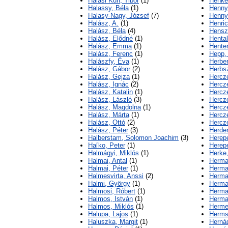
Halasi Kun, Tibor
(1)
Henke,
Halassy, Béla
(1)
Henny
Halasy-Nagy, József
(7)
Henny
Halász, A.
(1)
Henric
Halász, Béla
(4)
Hensz
Halász, Elődné
(1)
Hental
Halász, Emma
(1)
Henter
Halász, Ferenc
(1)
Hepp,
Halászfy, Éva
(1)
Herber
Halász, Gábor
(2)
Herbsz
Halász, Gejza
(1)
Hercz
Halász, Ignác
(2)
Hercz
Halász, Katalin
(1)
Hercz
Halász, László
(3)
Hercz
Halász, Magdolna
(1)
Hercz
Halász, Márta
(1)
Hercze
Halász, Ottó
(2)
Hercz
Halász, Péter
(3)
Herder
Halberstam, Solomon Joachim
(3)
Herep
Haľko, Peter
(1)
Herepe
Halmágyi, Miklós
(1)
Herke
Halmai, Antal
(1)
Herma
Halmai, Péter
(1)
Herma
Halmesvirta, Anssi
(2)
Herma
Halmi, György
(1)
Herma
Halmosi, Róbert
(1)
Herma
Halmos, István
(1)
Herma
Halmos, Miklós
(1)
Herme
Halupa, Lajos
(1)
Herms
Haluszka, Margit
(1)
Herná