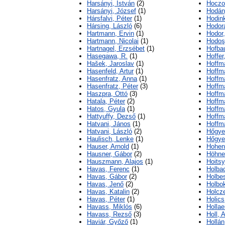
Harsányi, István
(2)
Hoczo
Harsányi, József
(1)
Hodán
Hársfalvi, Péter
(1)
Hodink
Hársing, László
(6)
Hodor
Hartmann, Ervin
(1)
Hodor,
Hartmann, Nicolai
(1)
Hodoş,
Hartnagel, Erzsébet
(1)
Hofba
Hasegawa, R.
(1)
Hoffer
Hašek, Jaroslav
(1)
Hoffm
Hasenfeld, Artur
(1)
Hoffm
Hasenfratz, Anna
(1)
Hoffm
Hasenfratz, Péter
(3)
Hoffm
Haszpra, Ottó
(3)
Hoffm
Hatala, Péter
(2)
Hoffm
Hatos, Gyula
(1)
Hoffm
Hattyuffy, Dezső
(1)
Hoffm
Hatvani, János
(1)
Hoffm
Hatvani, László
(2)
Hőgye
Haulisch, Lenke
(1)
Hőgye
Hauser, Arnold
(1)
Hohens
Hausner, Gábor
(2)
Höhnel
Hauszmann, Alajos
(1)
Hoitsy
Havas, Ferenc
(1)
Holbac
Havas, Gábor
(2)
Holbes
Havas, Jenő
(2)
Holbok
Havas, Katalin
(2)
Holcze
Havas, Péter
(1)
Holics
Havass, Miklós
(6)
Hollae
Havass, Rezső
(3)
Holl, 
Haviár, Győző
(1)
Hollán