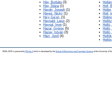
Háy, Borbála
(3)
Hollá
Hay, Diána
(1)
Holl, 
Haydn, Joseph
(1)
Holler
Hayes, Nicky
(1)
Holl, 
Ha’y Ga’on,
(1)
Hollin
Haynald, Lajos
(2)
Hollit
Haynal, Imre
(1)
Holló,
Hazai, György
(5)
Holló,
Hazay, István
(3)
Holló,
Házi, Jenő
(4)
Hollók
Hollós,
REAL-EOD is powered by
EPrints 3
which is developed by the
School of Electronics and Computer Science
at the University of 