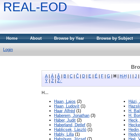
REAL-EOD
Home
About
Browse by Year
Browse by Subject
Login
Bro
A
|
Á
|
Â
|
B
|
C
|
Č
|
D
|
E
|
É
|
F
|
G
|
H
|
Ḥ-Ḫ
|
I
|
J
Y
|
Z
|
Ž-ʾ
H...
Haan, Lajos
(2)
Házi, 
Haan, Ĺudovít
(1)
Hazsl
Haar, Alfréd
(1)
H. Ba
Haberern, Jonathan
(3)
H. Bor
Háber, Judit
(2)
Heck,
Haberland, Detlef
(1)
Hecke
Hablicsek, László
(1)
Hedin
Hably, Lilla
(1)
Hedvig
Habsburg, József
(7)
Heé, 