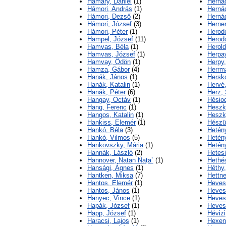
Hamary, Dániel
(1)
Hernád
Hámori, András
(1)
Hernád
Hámori, Dezső
(2)
Herná
Hámori, József
(3)
Herner
Hámori, Péter
(1)
Herod
Hampel, József
(11)
Herod
Hamvas, Béla
(1)
Herold
Hamvas, József
(1)
Herpa
Hamvay, Ödön
(1)
Herpy,
Hamza, Gábor
(4)
Herrma
Hanák, János
(1)
Hersko
Hanák, Katalin
(1)
Hervé,
Hanák, Péter
(6)
Herz,
Hangay, Octáv
(1)
Hésio
Hang, Ferenc
(1)
Heszk
Hangos, Katalin
(1)
Heszk
Hankiss, Elemér
(1)
Hészü
Hankó, Béla
(3)
Hetén
Hankó, Vilmos
(5)
Hetén
Hankovszky, Mária
(1)
Hetén
Hannák, László
(2)
Hetesi
Hannover, Natan Naṭa`
(1)
Hethé
Hansági, Ágnes
(1)
Héthy,
Hantken, Miksa
(7)
Hettne
Hantos, Elemér
(1)
Heves
Hantos, János
(1)
Heves
Hanyec, Vince
(1)
Hevesi
Hapák, József
(1)
Heves
Happ, József
(1)
Hévizi
Haracsi, Lajos
(1)
Hexend