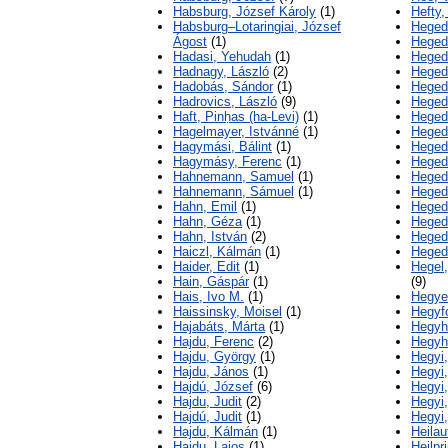
Habsburg, József Károly
(1)
Hefty,
Habsburg–Lotaringiai, József
Heged
Ágost
(1)
Heged
Hadasi, Yehudah
(1)
Heged
Hadnagy, László
(2)
Heged
Hadobás, Sándor
(1)
Heged
Hadrovics, László
(9)
Heged
Haft, Pinḥas (ha-Levi)
(1)
Heged
Hagelmayer, Istvánné
(1)
Heged
Hagymási, Bálint
(1)
Heged
Hagymásy, Ferenc
(1)
Heged
Hahnemann, Samuel
(1)
Heged
Hahnemann, Sámuel
(1)
Heged
Hahn, Emil
(1)
Heged
Hahn, Géza
(1)
Heged
Hahn, István
(2)
Heged
Haiczl, Kálmán
(1)
Heged
Haider, Edit
(1)
Hegel,
Hain, Gáspár
(1)
(9)
Hais, Ivo M.
(1)
Hegye
Haissinsky, Moisel
(1)
Hegyf
Hajabáts, Márta
(1)
Hegyh
Hajdu, Ferenc
(2)
Hegyh
Hajdu, György
(1)
Hegyi
Hajdu, János
(1)
Hegyi,
Hajdú, József
(6)
Hegyi,
Hajdu, Judit
(2)
Hegyi,
Hajdú, Judit
(1)
Hegyi,
Hajdu, Kálmán
(1)
Heila
Hajdu, Lajos
(1)
Heilpr