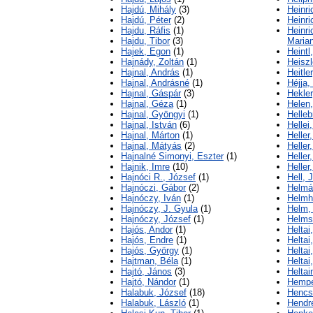
Hajdú, Mihály
(3)
Heinri
Hajdú, Péter
(2)
Heinri
Hajdu, Ráfis
(1)
Heinr
Hajdu, Tibor
(3)
Maria
Hajek, Egon
(1)
Heintl
Hajnády, Zoltán
(1)
Heiszl
Hajnal, András
(1)
Heitle
Hajnal, Andrásné
(1)
Héjja,
Hajnal, Gáspár
(3)
Hekler
Hajnal, Géza
(1)
Helen,
Hajnal, Gyöngyi
(1)
Helleb
Hajnal, István
(6)
Hellei
Hajnal, Márton
(1)
Heller
Hajnal, Mátyás
(2)
Heller
Hajnalné Simonyi, Eszter
(1)
Heller
Hajnik, Imre
(10)
Heller
Hajnóci R., József
(1)
Hell, J
Hajnóczi, Gábor
(2)
Helmá
Hajnóczy, Iván
(1)
Helmh
Hajnóczy, J. Gyula
(1)
Helm,
Hajnóczy, József
(1)
Helms
Hajós, Andor
(1)
Heltai
Hajós, Endre
(1)
Heltai
Hajós, György
(1)
Heltai
Hajtman, Béla
(1)
Heltai
Hajtó, János
(3)
Heltai
Hajtó, Nándor
(1)
Hempel
Halabuk, József
(18)
Hencs
Halabuk, László
(1)
Hendre