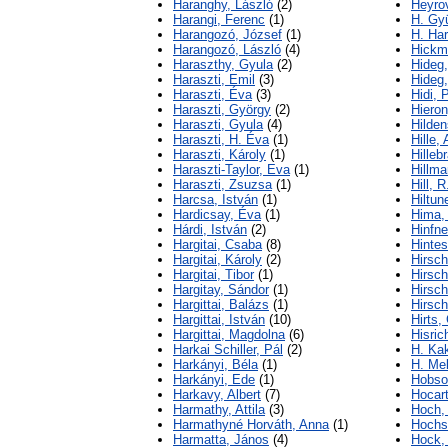
Haranghy, László
(2)
Heyro
Harangi, Ferenc
(1)
H. Gyü
Harangozó, József
(1)
H. Har
Harangozó, László
(4)
Hickm
Haraszthy, Gyula
(2)
Hideg
Haraszti, Emil
(3)
Hideg
Haraszti, Éva
(3)
Hidi, 
Haraszti, György
(2)
Hieron
Haraszti, Gyula
(4)
Hilden
Haraszti, H. Éva
(1)
Hille, 
Haraszti, Károly
(1)
Hilleb
Haraszti-Taylor, Eva
(1)
Hillma
Haraszti, Zsuzsa
(1)
Hill, R
Harcsa, István
(1)
Hiltun
Hardicsay, Éva
(1)
Hima, 
Hárdi, István
(2)
Hinfne
Hargitai, Csaba
(8)
Hintes
Hargitai, Károly
(2)
Hirsch
Hargitai, Tibor
(1)
Hirsch
Hargitay, Sándor
(1)
Hirsch
Hargittai, Balázs
(1)
Hirsch
Hargittai, István
(10)
Hargittai, Magdolna
(6)
Hisric
Harkai Schiller, Pál
(2)
H. Ka
Harkányi, Béla
(1)
H. Mel
Harkányi, Ede
(1)
Hobso
Harkavy, Albert
(7)
Hocart
Harmathy, Attila
(3)
Hoch,
Harmathyné Horváth, Anna
(1)
Hochst
Harmatta, János
(4)
Hock,