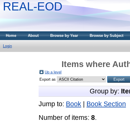
REAL-EOD
Home
About
Browse by Year
Browse by Subject
Login
Items where Auth
Up a level
Export as
Group by:
It
Jump to:
Book
|
Book Section
Number of items:
8
.