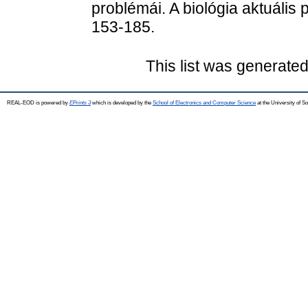
problémái. A biológia aktuális 
153-185.
This list was generate
REAL-EOD is powered by
EPrints 3
which is developed by the
School of Electronics and Computer Science
at the University of 