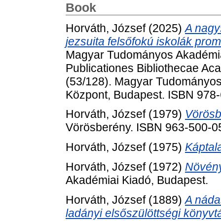
Book
Horváth, József
(2025)
A nagy
jezsuita felsőfokú iskolák prom
Magyar Tudományos Akadémia
Publicationes Bibliothecae A
(53/128). Magyar Tudományos
Központ, Budapest. ISBN 978
Horváth, József
(1979)
Vörösb
Vörösberény. ISBN 963-500-0
Horváth, József
(1975)
Káptala
Horváth, József
(1972)
Növényv
Akadémiai Kiadó, Budapest.
Horváth, József
(1889)
A náda
ladányi elsőszülöttségi könyvt