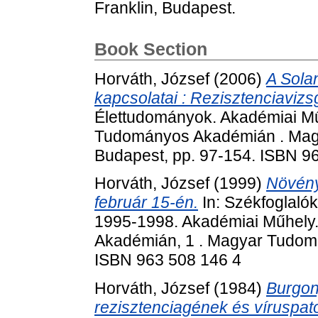
Franklin, Budapest.
Book Section
Horváth, József
(2006)
A Sola
kapcsolatai : Rezisztenciavizsg
Élettudományok. Akadémiai Mű
Tudományos Akadémián . Mag
Budapest, pp. 97-154. ISBN 9
Horváth, József
(1999)
Növény
február 15-én.
In: Székfoglal
1995-1998. Akadémiai Műhely
Akadémián, 1 . Magyar Tudom
ISBN 963 508 146 4
Horváth, József
(1984)
Burgon
rezisztenciagének és víruspat