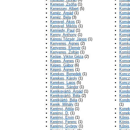
Kenesei, Zsófia
(1)
Komár
Kenessey, Albert
(5)
Komár
Kenéz, Árpád
(1)
Komár
Kenéz, Béla
(3)
Komár
Kengyel, Ákos
(1)
Komár
Kengyel, Miklós
(1)
Komár
Kennedy, Paul
(1)
Komen
Kenny, Anthony
(1)
Komjá
Kénosi Tőzsér, János
(1)
Komjá
Kenyeres, Ágnes
(2)
Komka
Kenyeres, Elemér
(1)
Komló
Kenyeres, Zoltán
(1)
Komló
Keöpe, Viktor Géza
(2)
Komló
Kepes, Ágnes
(1)
Komor
Képes, Gábor
(6)
Komor
Képiró, Ágnes
(1)
Komor
Kerekes, Benedek
(1)
Koncz
Kerekes, Károly
(1)
Koncz
Kerekes, Lajos
(5)
Koncz
Kerekes, Sándor
(1)
Kondor
Kerékgyártó, Árpád
(1)
Kondo
Kerékgyártó, Béla
(2)
Kondor
Kerékjártó, Béla
(1)
Kondra
Kerék, Mihály
(1)
(1)
Kerényi, Attila
(1)
Konek
Kerényi, D.
(1)
Konek
Kerényi, Ervin
(1)
Kőnig
Kerényi, Ferenc
(1)
König
Kerényi, György
(1)
Kőnig