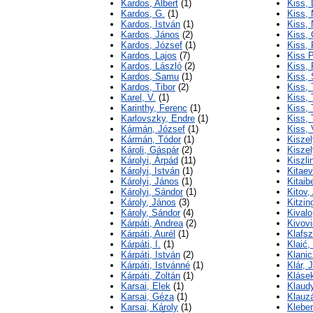
Kardos, Albert
(1)
Kiss, 
Kardos, G.
(1)
Kiss, 
Kardos, István
(1)
Kiss, 
Kardos, János
(2)
Kiss, 
Kardos, József
(1)
Kiss, 
Kardos, Lajos
(7)
Kiss 
Kardos, László
(2)
Kiss,
Kardos, Samu
(1)
Kiss,
Kardos, Tibor
(2)
Kiss,
Karel, V.
(1)
Kiss, 
Karinthy, Ferenc
(1)
Kiss,
Karlovszky, Endre
(1)
Kiss,
Kármán, József
(1)
Kiss, 
Kármán, Tódor
(1)
Kiszel
Károli, Gáspár
(2)
Kiszel
Károlyi, Árpád
(11)
Kiszli
Károlyi, István
(1)
Kitaev
Károlyi, János
(1)
Kitaib
Károlyi, Sándor
(1)
Kitov,
Károly, János
(3)
Kitzin
Károly, Sándor
(4)
Kival
Kárpáti, Andrea
(2)
Kivovi
Kárpáti, Aurél
(1)
Klafsz
Kárpáti, I.
(1)
Klaić,
Kárpáti, István
(2)
Klanic
Kárpáti, Istvánné
(1)
Klár, 
Kárpáti, Zoltán
(1)
Klásek
Karsai, Elek
(1)
Klaudy
Karsai, Géza
(1)
Klauzá
Karsai, Károly
(1)
Klebe