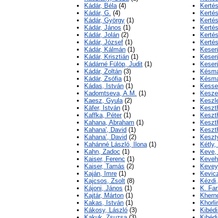
Kádár, Béla
(4)
Kerté
Kádár, G.
(4)
Kerté
Kádár, György
(1)
Kerté
Kádár, János
(1)
Kertés
Kádár, Jolán
(2)
Kertés
Kádár, József
(1)
Kertés
Kádár, Kálmán
(1)
Keserű
Kádár, Krisztián
(1)
Keser
Kádárné Fülöp, Judit
(1)
Keserű
Kádár, Zoltán
(3)
Késmá
Kádár, Zsófia
(1)
Késmá
Kádas, István
(1)
Kessel
Kadomtseva, A.M.
(1)
Kesze
Kaesz, Gyula
(2)
Keszle
Käfer, István
(1)
Keszth
Kaffka, Péter
(1)
Keszth
Kahana, Abraham
(1)
Keszth
Kahana', David
(1)
Keszth
Kahana’, David
(2)
Keszt
Kahánné László, Ilona
(1)
Kétly,
Kahn, Zadoc
(1)
Keve,
Kaiser, Ferenc
(1)
Kevehá
Kaiser, Tamás
(2)
Kevey
Kaján, Imre
(1)
Kevic
Kajcsos, Zsolt
(8)
Kézdi
Kájoni, János
(1)
K. Far
Kajtár, Márton
(1)
Khernd
Kakas, István
(1)
Khorli
Kákosy, László
(3)
Kibédi
Kakuk, Zsuzsa
(3)
Kibédi