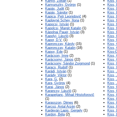
Kanyó, Zoltán
(1)
Kiss, 
Kanyurszky, György
(1)
Kiss, 
Kapás, Judit
(1)
Kiss,
Kapás, Sándor
(1)
Kiss, 
Kapica, Petr Leonidovič
(4)
Kiss, 
Kaplayné Schey, Ilona
(1)
Kiss, 
Kapocsi, István
(1)
Kiss,
Kapolcsi, Margit Katalin
(1)
Kiss, 
Kápolnai Pauer, István
(3)
Kiss,
Kapolyi, László
(3)
Kiss, 
Kapor, D.V.
(1)
Kiss, 
Kapronczay, Károly
(15)
Kiss,
Kapronczay, Katalin
(18)
Kiss,
Kapuy, Ede
(1)
Kiss-G
Karácson, Imre
(2)
Kiss,
Karácsonyi, János
(22)
Kiss,
Karácsony, Sándor Zsigmond
(1)
Kiss, 
Karacs, Rudolf
(1)
Kiss, 
Karádi, István
(1)
Kiss,
Karády, Viktor
(1)
Kiss, 
Kara, G.
(2)
Kiss, 
Kara, György
(4)
Kiss, 
Karai, János
(2)
Kiss,
Karancsy, László
(1)
Kiss, 
Karapetjanc, Mihail Hristoforovič
Kiss, 
(1)
Kiss, 
Karasszon, Dénes
(6)
Kiss,
Karcsú, Antal Arzén
(2)
Kiss, 
Kardeván Lapis, Gergely
(1)
Kiss, 
Kardon, Béla
(2)
Kiss, 