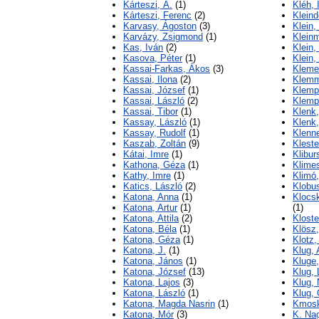
Kárteszi, Á.
(1)
Kléh, 
Kárteszi, Ferenc
(2)
Kleind
Karvasy, Ágoston
(3)
Klein,
Karvázy, Zsigmond
(1)
Kleinm
Kas, Iván
(2)
Klein,
Kasova, Péter
(1)
Klein,
Kassai-Farkas, Ákos
(3)
Klemen
Kassai, Ilona
(2)
Klemm
Kassai, József
(1)
Klemp
Kassai, László
(2)
Klemp
Kassai, Tibor
(1)
Klenk,
Kassay, László
(1)
Klenk
Kassay, Rudolf
(1)
Klenne
Kaszab, Zoltán
(9)
Kleste
Kátai, Imre
(1)
Klibur
Kathona, Géza
(1)
Klime
Kathy, Imre
(1)
Klimó,
Katics, László
(2)
Klobu
Katona, Anna
(1)
Klocsk
Katona, Artur
(1)
(1)
Katona, Attila
(2)
Kloste
Katona, Béla
(1)
Klösz
Katona, Géza
(1)
Klotz,
Katona, J.
(1)
Klug,
Katona, János
(1)
Kluge
Katona, József
(13)
Klug, 
Katona, Lajos
(3)
Klug,
Katona, László
(1)
Klug, 
Katona, Magda Nasrin
(1)
Kmosk
Katona, Mór
(3)
K. Na