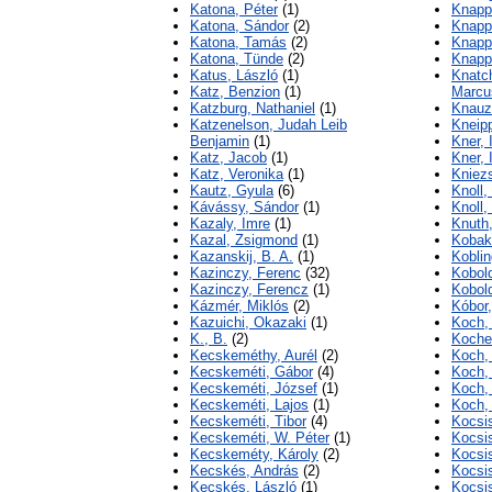
Katona, Péter
(1)
Knapp
Katona, Sándor
(2)
Knapp
Katona, Tamás
(2)
Knapp
Katona, Tünde
(2)
Knapp
Katus, László
(1)
Knatch
Katz, Benzion
(1)
Marcu
Katzburg, Nathaniel
(1)
Knauz
Katzenelson, Judah Leib
Kneip
Benjamin
(1)
Kner, 
Katz, Jacob
(1)
Kner, 
Katz, Veronika
(1)
Kniezs
Kautz, Gyula
(6)
Knoll,
Kávássy, Sándor
(1)
Knoll,
Kazaly, Imre
(1)
Knuth
Kazal, Zsigmond
(1)
Kobak
Kazanskij, B. A.
(1)
Koblin
Kazinczy, Ferenc
(32)
Kobol
Kazinczy, Ferencz
(1)
Kobol
Kázmér, Miklós
(2)
Kóbor,
Kazuichi, Okazaki
(1)
Koch, 
K., B.
(2)
Koche
Kecskeméthy, Aurél
(2)
Koch, 
Kecskeméti, Gábor
(4)
Koch,
Kecskeméti, József
(1)
Koch,
Kecskeméti, Lajos
(1)
Koch,
Kecskeméti, Tibor
(4)
Kocsi
Kecskeméti, W. Péter
(1)
Kocsi
Kecskeméty, Károly
(2)
Kocsi
Kecskés, András
(2)
Kocsis
Kecskés, László
(1)
Kocsi