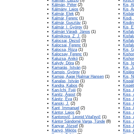
Kálmán, László
(5)
Kirsch
Kálmán, Péter
(2)
Kis, A
Kálmány, Lajos
(2)
Kis, A
Kalmár, Elek
(2)
Kisbán
Kalmár, Ferenc
(1)
Kisdi
Kalmár, Gusztáv
(1)
Kisdi
Kalmár, I. György
(1)
Kis, E
Kalmári Váradi, János
(1)
Kisfal
Kalmikova, Z. J.
(1)
Kisfal
Kalocsai, Dezső
(3)
Kisfal
Kalocsai, Ferenc
(1)
Kisfal
Kalocsa, Róza
(1)
Kis, 
Kalocsay, Ferenc
(1)
Kisho
Kaluzsa, Anikó
(1)
Kishon
Kalydy, Dóra
(2)
Kis, I
Kamarás, István
(1)
Kis, 
Kampis, György
(1)
Kislég
Kampp, Aage Hjalmar Hansen
(1)
Kis, N
Kanalas, István
(1)
Kispá
Kandra, Kabos
(5)
Kispét
Kan-Ichi, Fujii
(1)
Kiss, 
Kanitz, Ágost
(3)
Kiss,
Kánitz, Éva
(1)
Kiss, 
Kanski, J.
(2)
Kiss, 
Kant, Immanuel
(2)
Kiss,
Kántor, Lajos
(2)
Kiss,
Kantorovič, Leonid Vital'evič
(1)
Kiss,
Kántor Sándorné Varga, Tünde
(8)
Kiss, 
Kanyar, József
(3)
Kiss, 
Kanyó, Miklós
(1)
Kiss, A