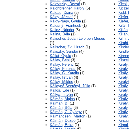
Kalavszky, Dezső
(1)
Kicsi,
Kalchbrenner, Károly
(6)
Kiczen
Kaldau, Diana
(3)
Kidd,
Káldy, József
(1)
Kiefer
Káldy-Nagy, Gyula
(1)
Kiefer
Kalesný, František
(1)
Kilár,
Kalicz, Nándor
(5)
Kilián
Kalina, Béla
(1)
Kilián
Kalischer, Judah Leib ben Moses
Kilin,
(1)
Kimḥi
Kalischer, Zvi Hirsch
(1)
Kinder
Kaliszky, Sándor
(4)
Kindle
Kállai, Gyula
(1)
Kinna
Kállay, Béni
(3)
Kinze
Kállay, Ferenc
(1)
Király
Kállay, Ferencz
(4)
Király
Kállay, G. Katalin
(1)
Király
Kállay, István
(4)
Király
Kállay, Miklós
(1)
Király
Kállayné Szerényi, Júlia
(1)
Király
Kallós, Ede
(1)
Király,
Kállya, István
(1)
Király
Kálmán, Alajos
(1)
Király
Kálmán, B.
(1)
Király
Kálmán, Béla
(6)
Király
Kálmán, C. György
(1)
Király
Kálmáncsehi, Márton
(1)
Király
Kálmán, Dezső
(1)
Kirics
Kálmán, Erika
(1)
Kirpal