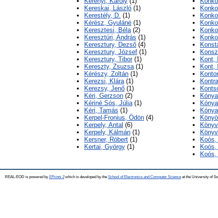
Kerényi, Károly
(1)
Konkol
Kereskai, László
(1)
Konko
Kerestély, D.
(1)
Konko
Kérész, Gyuláné
(1)
Konko
Keresztesi, Béla
(2)
Konkol
Keresztúri, András
(1)
Konkol
Keresztury, Dezső
(4)
Konsta
Keresztury, József
(1)
Konsz
Keresztury, Tibor
(1)
Kont, 
Kereszty, Zsuzsa
(1)
Kont, 
Kérészy, Zoltán
(1)
Kontor
Kerezsi, Klára
(1)
Kontra
Kerezsy, Jenő
(1)
Konts
Kéri, Gerzson
(2)
Kónya
Kériné Sós, Júlia
(1)
Kónya
Kéri, Tamás
(1)
Kónya
Kerpel-Fronius, Ödön
(4)
Könyö
Kerpely, Antal
(6)
Könyv
Kerpely, Kálmán
(1)
Könyv
Kersner, Róbert
(1)
Koós,
Kertai, György
(1)
Koós,
Koós, 
REAL-EOD is powered by
EPrints 3
which is developed by the
School of Electronics and Computer Science
at the University of 