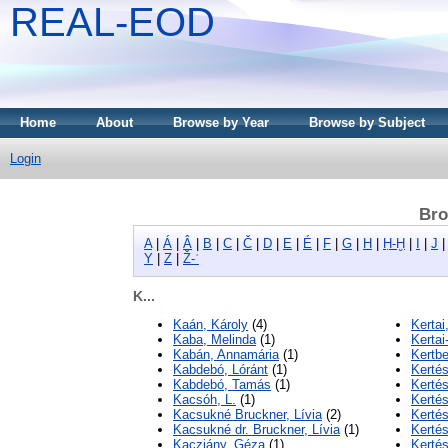
REAL-EOD
Home
About
Browse by Year
Browse by Subject
Login
Bro
A
|
Á
|
Â
|
B
|
C
|
Č
|
D
|
E
|
É
|
F
|
G
|
H
|
Ḥ-Ḫ
|
I
|
J
Y
|
Z
|
Ž-ʾ
K...
Kaán, Károly
(4)
Kertai
Kaba, Melinda
(1)
Kertai
Kabán, Annamária
(1)
Kertbe
Kabdebó, Lóránt
(1)
Kerté
Kabdebó, Tamás
(1)
Kertés
Kacsóh, L.
(1)
Kerté
Kacsukné Bruckner, Lívia
(2)
Kerté
Kacsukné dr. Bruckner, Lívia
(1)
Kertés
Kacziány, Géza
(1)
Kertés