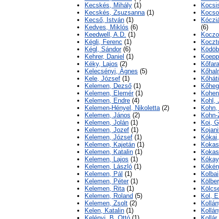
Kecskés, Mihály
(1)
Kocsis
Kecskés, Zsuzsanna
(1)
Kocso
Kecső, István
(1)
Kócziá
Kedves, Miklós
(6)
(6)
Keedwell, A.D.
(1)
Koczo
Kégli, Ferenc
(1)
Kocztu
Kégl, Sándor
(6)
Ködöb
Kehrer, Daniel
(1)
Koepp
Kéky, Lajos
(2)
Kőfara
Kelecsényi, Ágnes
(5)
Kőhalm
Kele, József
(1)
Kőháti
Kelemen, Dezső
(1)
Kőheg
Kelemen, Elemér
(1)
Kohen
Kelemen, Endre
(4)
Kohl,
Kelemen-Hényel, Nikoletta
(2)
Kohn,
Kelemen, János
(2)
Kohn-
Kelemen, Jolán
(1)
Koi, G
Kelemen, Jozef
(1)
Kojani
Kelemen, József
(1)
Kókai,
Kelemen, Kajetán
(1)
Kokas
Kelemen, Katalin
(1)
Kokas
Kelemen, Lajos
(1)
Kókay
Kelemen, László
(1)
Kökény
Kelemen, Pál
(1)
Kolbai
Kelemen, Péter
(1)
Kölber
Kelemen, Rita
(1)
Kölcs
Kelemen, Roland
(5)
Kol, E
Kelemen, Zsolt
(2)
Kollán
Kelen, Katalin
(1)
Kollán
Kelényi, B. Ottó
(1)
Kollá