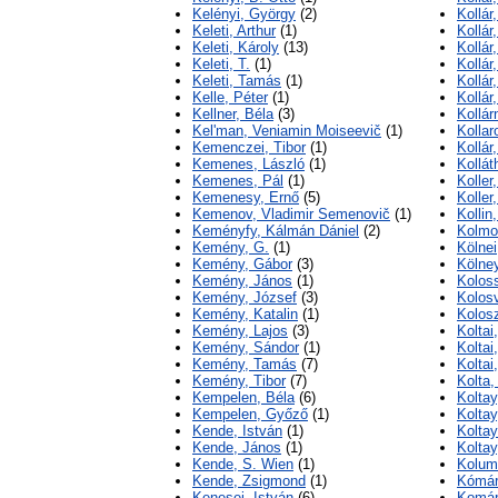
Kelényi, György
(2)
Kollár
Keleti, Arthur
(1)
Kollár
Keleti, Károly
(13)
Kollár
Keleti, T.
(1)
Kollár
Keleti, Tamás
(1)
Kollár
Kelle, Péter
(1)
Kollár
Kellner, Béla
(3)
Kollár
Kel'man, Veniamin Moiseevič
(1)
Kollar
Kemenczei, Tibor
(1)
Kollár
Kemenes, László
(1)
Kollát
Kemenes, Pál
(1)
Koller
Kemenesy, Ernő
(5)
Koller
Kemenov, Vladimir Semenovič
(1)
Kollin
Keményfy, Kálmán Dániel
(2)
Kolmog
Kemény, G.
(1)
Kölnei
Kemény, Gábor
(3)
Kölney
Kemény, János
(1)
Koloss
Kemény, József
(3)
Kolosv
Kemény, Katalin
(1)
Kolosz
Kemény, Lajos
(3)
Koltai
Kemény, Sándor
(1)
Koltai
Kemény, Tamás
(7)
Koltai
Kemény, Tibor
(7)
Kolta,
Kempelen, Béla
(6)
Koltay
Kempelen, Győző
(1)
Koltay
Kende, István
(1)
Koltay
Kende, János
(1)
Koltay
Kende, S. Wien
(1)
Kolum
Kende, Zsigmond
(1)
Kómár
Kenesei, István
(6)
Komár