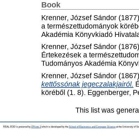
Book
Krenner, József Sándor
(1877
a természettudományok köréb
Akadémia Könyvkiadó Hivatala
Krenner, József Sándor
(1876
Értekezések a természettudom
Tudományos Akadémia Könyvki
Krenner, József Sándor
(1867
kettőssónak jegeczalakjairól.
É
köréből (1. 8). Eggenberger, P
This list was gener
REAL-EOD is powered by
EPrints 3
which is developed by the
School of Electronics and Computer Science
at the University of 