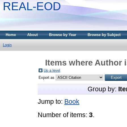
REAL-EOD
Home
About
Browse by Year
Browse by Subject
Login
Items where Author i
Up a level
Export as
Group by:
It
Jump to:
Book
Number of items:
3
.