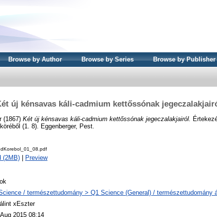
Browse by Author
Browse by Series
Browse by Publisher
ét új kénsavas káli-cadmium kettőssónak jegeczalakjair
r
(1867)
Két új kénsavas káli-cadmium kettőssónak jegeczalakjairól.
Értekez
öréből (1. 8). Eggenberger, Pest.
udKorebol_01_08.pdf
d (2MB)
|
Preview
ok
Science / természettudomány > Q1 Science (General) / természettudomány á
álint xEszter
 Aug 2015 08:14