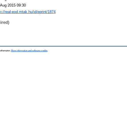
 Aug 2015 09:30
p://real-eod.mtak.hu/id/eprint/1874
ired)
Southampton.
More information and software credits
.