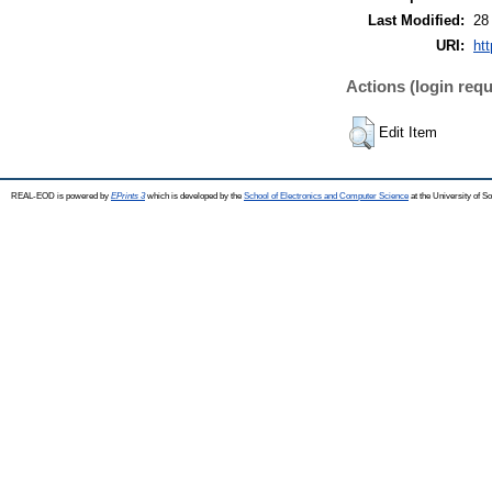
Last Modified:
28
URI:
htt
Actions (login requ
Edit Item
REAL-EOD is powered by
EPrints 3
which is developed by the
School of Electronics and Computer Science
at the University of 