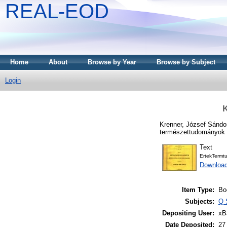
REAL-EOD
Home
About
Browse by Year
Browse by Subject
Login
K
Krenner, József Sándo
természettudományok k
Text
ErtekTermt
Downloa
Item Type:
Bo
Subjects:
Q 
Depositing User:
xB
Date Deposited:
27