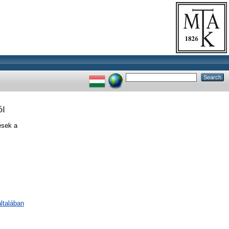
ól
ések a
ltalában