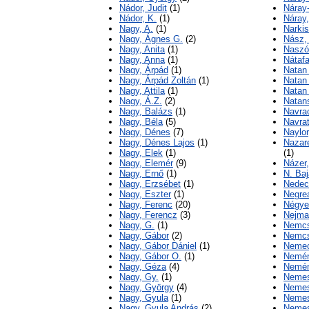
Nádor, Judit
(1)
Náray
Nádor, K.
(1)
Náray,
Nagy, A.
(1)
Narkis
Nagy, Ágnes G.
(2)
Nász, 
Nagy, Anita
(1)
Naszó
Nagy, Anna
(1)
Nátafa
Nagy, Árpád
(1)
Natan 
Nagy, Árpád Zoltán
(1)
Natan 
Nagy, Attila
(1)
Natan 
Nagy, Á.Z.
(2)
Natans
Nagy, Balázs
(1)
Navrac
Nagy, Béla
(5)
Navrat
Nagy, Dénes
(7)
Naylo
Nagy, Dénes Lajos
(1)
Nazare
Nagy, Elek
(1)
(1)
Nagy, Elemér
(9)
Názer
Nagy, Ernő
(1)
N. Baj
Nagy, Erzsébet
(1)
Nedec
Nagy, Eszter
(1)
Negrea
Nagy, Ferenc
(20)
Négye
Nagy, Ferencz
(3)
Nejman
Nagy, G.
(1)
Nemcs
Nagy, Gábor
(2)
Nemcs
Nagy, Gábor Dániel
(1)
Nemec
Nagy, Gábor O.
(1)
Nemén
Nagy, Géza
(4)
Nemén
Nagy, Gy.
(1)
Nemes
Nagy, György
(4)
Nemes
Nagy, Gyula
(1)
Nemes
Nagy, Gyula András
(2)
Nemes