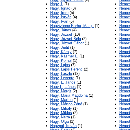
Nagy, I.
(1)
Nemes
Nagy, Ignác
(3)
Nemes
Nagy, Imre
(5)
Nemes
Nagy, István
(4)
Nemes
Nagy, Iván
(6)
Nemes
Nagyivánné Barhó, Margit
(1)
Nemes
Nagy, János
(4)
Nemes
Nagy, József
(10)
Nemes
Nagy, József Béla
(2)
Nemes
Nagy, József Gábor
(1)
Nemes
Nagy, Judit
(1)
Német
Nagy, Károly
(7)
Német
Nagy, Kázmér L.
(1)
Német
Nagy, Kornél
(1)
Német
Nagy, Lajos
(7)
Német
Nagy, Lajos Ferenc
(2)
Német
Nagy, László
(12)
Német
Nagy, Levente
(1)
Német
Nagy, L. János
(1)
Német
Nagy L., János
(1)
Német
Nagy, Margit
(2)
Német
Nagy, Mária Magdolna
(1)
Német
Nagy, Márton
(1)
Német
Nagy, Márton Zénó
(1)
Német
Nagy, Mihály
(1)
Német
Nagy, Miklós
(2)
Német
Nagy, Netta
(1)
Német
Nagy, Olga
(1)
Német
Nagypál, István
(1)
Német