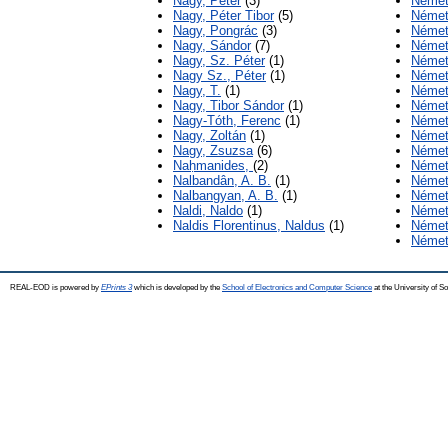
Nagy, Péter
(3)
Német
Nagy, Péter Tibor
(5)
Német
Nagy, Pongrác
(3)
Német
Nagy, Sándor
(7)
Német
Nagy, Sz. Péter
(1)
Német
Nagy Sz., Péter
(1)
Német
Nagy, T.
(1)
Német
Nagy, Tibor Sándor
(1)
Német
Nagy-Tóth, Ferenc
(1)
Német
Nagy, Zoltán
(1)
Német
Nagy, Zsuzsa
(6)
Német
Naḥmanides,
(2)
Német
Nalbandân, A. B.
(1)
Német
Nalbangyan, A. B.
(1)
Német
Naldi, Naldo
(1)
Német
Naldis Florentinus, Naldus
(1)
Német
Német
REAL-EOD is powered by
EPrints 3
which is developed by the
School of Electronics and Computer Science
at the University of 