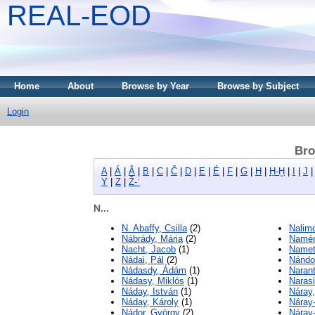
REAL-EOD
Home
About
Browse by Year
Browse by Subject
Login
Bro
A
|
Á
|
Â
|
B
|
C
|
Č
|
D
|
E
|
É
|
F
|
G
|
H
|
Ḥ-Ḫ
|
I
|
J
Y
|
Z
|
Ž-ʾ
N...
N. Abaffy, Csilla
(2)
Nalimo
Nábrády, Mária
(2)
Namén
Nacht, Jacob
(1)
Namet
Nádai, Pál
(2)
Nándor
Nádasdy, Ádám
(1)
Narant
Nádasy, Miklós
(1)
Naras
Náday, István
(1)
Náray
Náday, Károly
(1)
Náray
Nádor, György
(2)
Náray