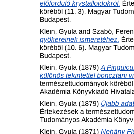
előforduló krystalloidokról.
Ért
köréből (11. 3). Magyar Tudo
Budapest.
Klein, Gyula
and
Szabó, Feren
gyökereinek ismeretéhez.
Érte
köréből (10. 6). Magyar Tudo
Budapest.
Klein, Gyula
(1879)
A Pinguicu
különös tekintettel boncztani v
természettudományok köréből
Akadémia Könyvkiadó Hivatala
Klein, Gyula
(1879)
Újabb adato
Értekezések a természettudom
Tudományos Akadémia Könyvki
Klein, Gyula
(1871)
Nehány Flor