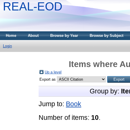
REAL-EOD
Home
About
Browse by Year
Browse by Subject
Login
Items where Au
Up a level
Export as
Group by:
It
Jump to:
Book
Number of items:
10
.