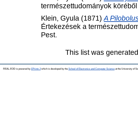
természettudományok köréből (
Klein, Gyula
(1871)
A Pilobolu
Értekezések a természettudom
Pest.
This list was generate
REAL-EOD is powered by
EPrints 3
which is developed by the
School of Electronics and Computer Science
at the University of 