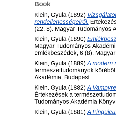
Book
Klein, Gyula
(1892)
Vizsgálato
rendellenességeiről.
Értekezés
(22. 8). Magyar Tudományos 
Klein, Gyula
(1890)
Emlékbesz
Magyar Tudományos Akadémia elh
emlékbeszédek, 6 (8). Magya
Klein, Gyula
(1889)
A modern n
természettudományok köréből
Akadémia, Budapest.
Klein, Gyula
(1882)
A Vampyrel
Értekezések a természettudom
Tudományos Akadémia Könyvki
Klein, Gyula
(1881)
A Pinguicu