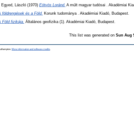
d
Egyed, László
(1970)
Eötvös Loránd.
A múlt magyar tudósai . Akadémiai Kia
 földrengések és a Föld.
Korunk tudománya . Akadémiai Kiadó, Budapest.
 Föld fizikája.
Általános geofizika (1). Akadémiai Kiadó, Budapest.
This list was generated on
Sun Aug 
Southampton.
More information and software credits
.