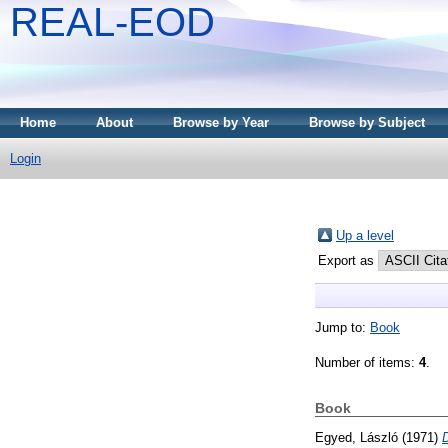
REAL-EOD
Home
About
Browse by Year
Browse by Subject
Login
Up a level
Export as
Jump to:
Book
Number of items:
4
.
Book
Egyed, László
(1971)