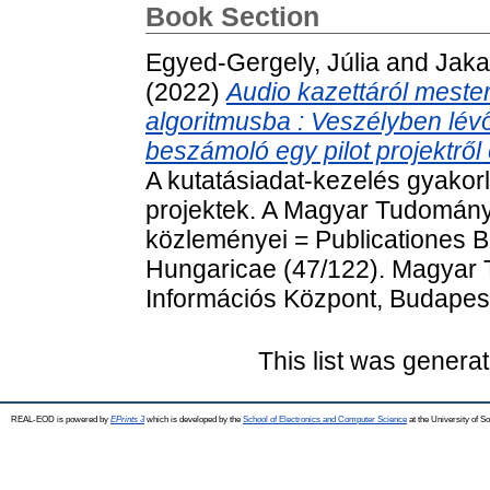
Book Section
Egyed-Gergely, Júlia
and
Jaka
(2022)
Audio kazettáról mester
algoritmusba : Veszélyben lév
beszámoló egy pilot projektről
A kutatásiadat-kezelés gyakorla
projektek. A Magyar Tudomán
közleményei = Publicationes 
Hungaricae (47/122). Magyar
Információs Központ, Budapes
This list was genera
REAL-EOD is powered by
EPrints 3
which is developed by the
School of Electronics and Computer Science
at the University of 