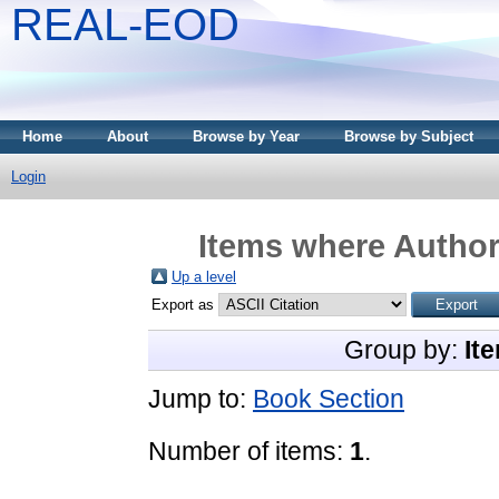
REAL-EOD
Home
About
Browse by Year
Browse by Subject
Login
Items where Author 
Up a level
Export as
Group by:
It
Jump to:
Book Section
Number of items:
1
.