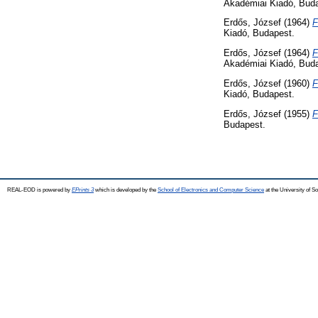
Akadémiai Kiadó, Bud
Erdős, József
(1964)
F
Kiadó, Budapest.
Erdős, József
(1964)
F
Akadémiai Kiadó, Bud
Erdős, József
(1960)
F
Kiadó, Budapest.
Erdős, József
(1955)
F
Budapest.
REAL-EOD is powered by
EPrints 3
which is developed by the
School of Electronics and Computer Science
at the University of 