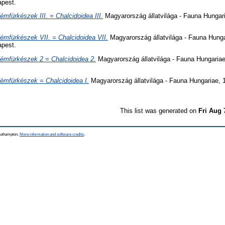
apest.
émfürkészek III. = Chalcidoidea III.
Magyarország állatvilága - Fauna Hungari
émfürkészek VII. = Chalcidoidea VII.
Magyarország állatvilága - Fauna Hungar
apest.
émfürkészek 2 = Chalcidoidea 2.
Magyarország állatvilága - Fauna Hungariae
émfürkészek = Chalcidoidea I.
Magyarország állatvilága - Fauna Hungariae, 
This list was generated on
Fri Aug 
Southampton.
More information and software credits
.