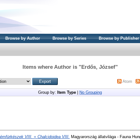
Browse by Author
Browse by Series
Browse by Publisher
Items where Author is "
Erdős, József
"
Atom
Group by:
Item Type
|
No Grouping
émfürkészek VIII. = Chalcidoidea VIII.
Magyarország állatvilága - Fauna Hung