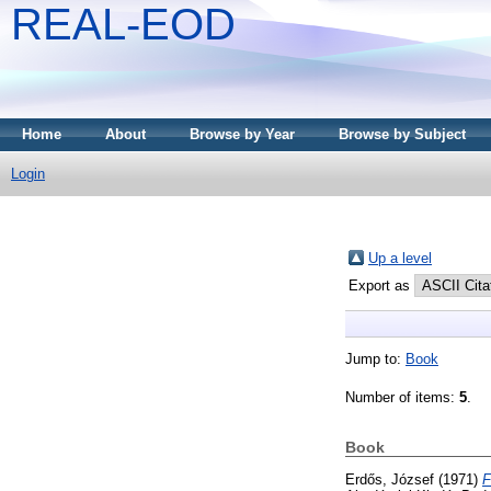
REAL-EOD
Home
About
Browse by Year
Browse by Subject
Login
Up a level
Export as
Jump to:
Book
Number of items:
5
.
Book
Erdős, József
(1971)
F