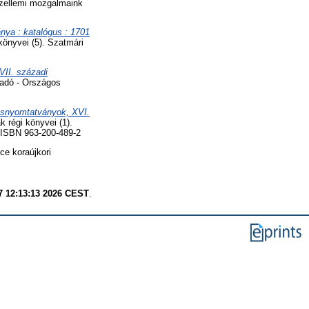
szellemi mozgalmaink
ya : katalógus : 1701
önyvei (5). Szatmári
VII. századi
iadó - Országos
Ősnyomtatványok, XVI.
 régi könyvei (1).
 ISBN 963-200-489-2
e koraújkori
7 12:13:13 2026 CEST
.