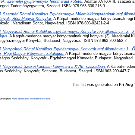
kek, személyi gyűjtemények fennmaradt kötetei.
Adattár XVI-XVIII. századi 
Szegedi Tudományegyetem, Szeged. ISBN 978-963-306-215-9
A Szatmári Római Katolikus Egyházmegye Műemlékkönyvtárának régi állomán
tványok, Régi Magyar Könyvtár.
A Kárpát-medence magyar könyvtárainak régi k
kség : Varadinum Script, Nagyvárad. ISBN 978-606-92421-2-4
A Nagyváradi Római Katolikus Egyházmegyei Könyvtár régi állománya : 2., X
ógus.
A Kárpát-medence magyar könyvtárainak régi könyvei (2). Akadémiai K
 Egyházmegyei Könyvtár, Budapest, Nagyvárad. ISBN 978-963-200-552-2
A Nagyváradi Római Katolikus Egyházmegyei Könyvtár régi állománya : 1., 
, Régi Magyar Könyvtár : katalógus.
A Kárpát-medence magyar könyvtárainak
szágos Széchényi Könyvtár - Egyházmegyei Könyvtár, Budapest, Nagyvárad.
A Nagyváradi Székeskáptalan könyvtára a XVIII. században.
A Kárpát-medenc
gos Széchényi Könyvtár, Scriptum, Budapest, Szeged. ISBN 963-200-447-7
This list was generated on
Fri Aug 
Southampton.
More information and software credits
.