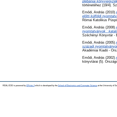
plébániai könyvjegyzé
történetéhez (19/4). 
Emődi, András
(2010)
előtti külföldi nyomta
Római Katolikus Püspö
Emődi, András
(2008)
nyomtatványok : katal
Széchényi Könyvtár -
Emődi, András
(2005)
századi nyomtatványok
Akadémiai Kiadó - Or
Emődi, András
(2002)
könyvtárai (5). Orszá
REAL-EOD is powered by
EPrints 3
which is developed by the
School of Electronics and Computer Science
at the University of 