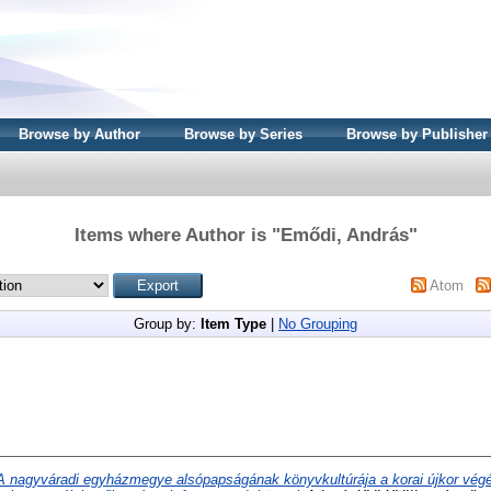
Browse by Author
Browse by Series
Browse by Publisher
Items where Author is "
Emődi, András
"
Atom
Group by:
Item Type
|
No Grouping
A nagyváradi egyházmegye alsópapságának könyvkultúrája a korai újkor végé