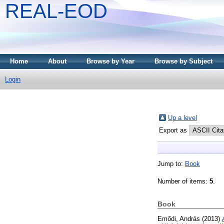
REAL-EOD
Home
About
Browse by Year
Browse by Subject
Login
Up a level
Export as
Jump to:
Book
Number of items:
5
.
Book
Emődi, András
(2013)