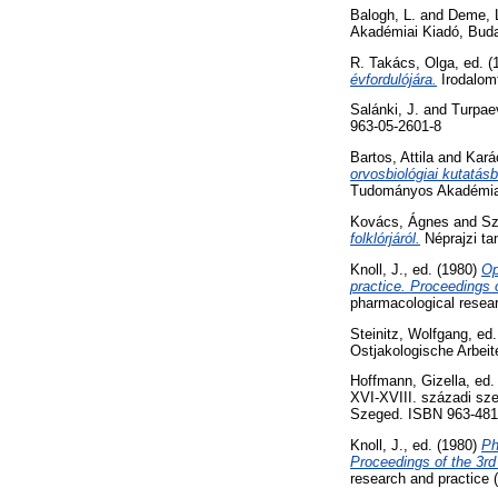
Balogh, L.
and
Deme, 
Akadémiai Kiadó, Bud
R. Takács, Olga
, ed. 
évfordulójára.
Irodalomt
Salánki, J.
and
Turpaev
963-05-2601-8
Bartos, Attila
and
Kará
orvosbiológiai kutatás
Tudományos Akadémia 
Kovács, Ágnes
and
Sz
folklórjáról.
Néprajzi ta
Knoll, J.
, ed. (1980)
Op
practice. Proceedings 
pharmacological resea
Steinitz, Wolfgang
, ed
Ostjakologische Arbeit
Hoffmann, Gizella
, ed
XVI-XVIII. századi sz
Szeged. ISBN 963-481
Knoll, J.
, ed. (1980)
Ph
Proceedings of the 3r
research and practice