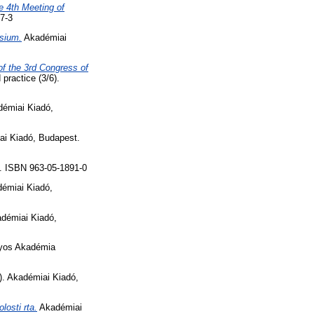
he 4th Meeting of
7-3
osium.
Akadémiai
f the 3rd Congress of
practice (3/6).
démiai Kiadó,
i Kiadó, Budapest.
. ISBN 963-05-1891-0
émiai Kiadó,
démiai Kiadó,
nyos Akadémia
). Akadémiai Kiadó,
losti rta.
Akadémiai