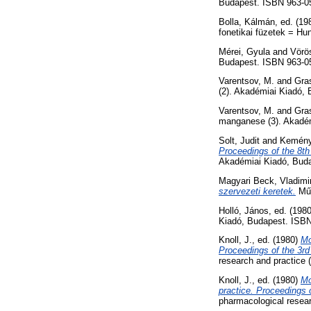
Budapest. ISBN 963-0
Bolla, Kálmán
, ed. (1
fonetikai füzetek = H
Mérei, Gyula
and
Vörös
Budapest. ISBN 963-0
Varentsov, M.
and
Gras
(2). Akadémiai Kiadó,
Varentsov, M.
and
Gras
manganese (3). Akadém
Solt, Judit
and
Kemény
Proceedings of the 8t
Akadémiai Kiadó, Bud
Magyari Beck, Vladimi
szervezeti keretek.
Műs
Holló, János
, ed. (198
Kiadó, Budapest. ISBN
Knoll, J.
, ed. (1980)
Mo
Proceedings of the 3r
research and practice
Knoll, J.
, ed. (1980)
Mo
practice. Proceedings 
pharmacological resea