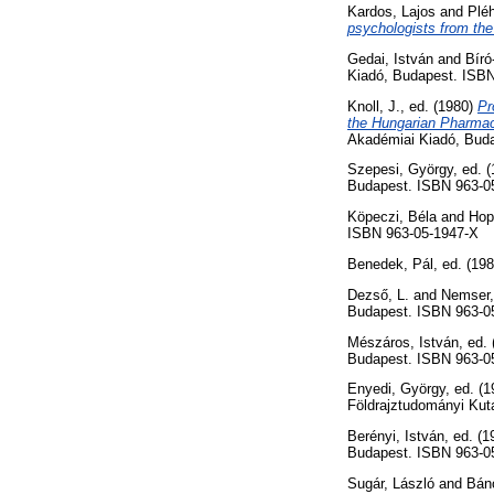
Kardos, Lajos
and
Plé
psychologists from the
Gedai, István
and
Bíró
Kiadó, Budapest. ISBN
Knoll, J.
, ed. (1980)
Pr
the Hungarian Pharmac
Akadémiai Kiadó, Bud
Szepesi, György
, ed. 
Budapest. ISBN 963-0
Köpeczi, Béla
and
Hop
ISBN 963-05-1947-X
Benedek, Pál
, ed. (19
Dezső, L.
and
Nemser
Budapest. ISBN 963-0
Mészáros, István
, ed.
Budapest. ISBN 963-0
Enyedi, György
, ed. (
Földrajztudományi Kuta
Berényi, István
, ed. (
Budapest. ISBN 963-0
Sugár, László
and
Bán