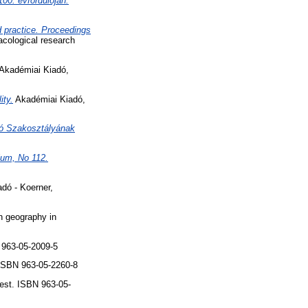
00. évfordulóján.
 practice. Proceedings
cological research
 Akadémiai Kiadó,
ity.
Akadémiai Kiadó,
ó Szakosztályának
ium, No 112.
dó - Koerner,
n geography in
 963-05-2009-5
 ISBN 963-05-2260-8
est. ISBN 963-05-