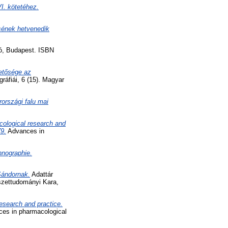
I. kötetéhez.
sének hetvenedik
ó, Budapest. ISBN
etősége az
fiái, 6 (15). Magyar
országi falu mai
cological research and
79.
Advances in
hnographie.
 Sándornak.
Adattár
szettudományi Kara,
esearch and practice.
es in pharmacological