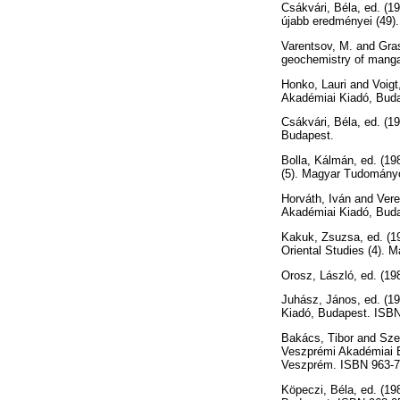
Csákvári, Béla
, ed. (1
újabb eredményei (49)
Varentsov, M.
and
Gras
geochemistry of manga
Honko, Lauri
and
Voigt
Akadémiai Kiadó, Bud
Csákvári, Béla
, ed. (1
Budapest.
Bolla, Kálmán
, ed. (1
(5). Magyar Tudomány
Horváth, Iván
and
Vere
Akadémiai Kiadó, Bud
Kakuk, Zsuzsa
, ed. (
Oriental Studies (4).
Orosz, László
, ed. (1
Juhász, János
, ed. (1
Kiadó, Budapest. ISBN
Bakács, Tibor
and
Sze
Veszprémi Akadémiai B
Veszprém. ISBN 963-7
Köpeczi, Béla
, ed. (1