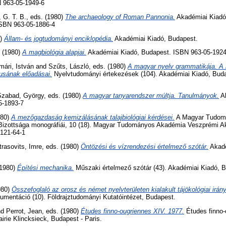
 963-05-1949-6
 G. T. B.
, eds. (1980)
The archaeology of Roman Pannonia.
Akadémiai Kiadó 
ISBN 963-05-1886-4
0)
Állam- és jogtudományi enciklopédia.
Akadémiai Kiadó, Budapest.
. (1980)
A magbiológia alapjai.
Akadémiai Kiadó, Budapest. ISBN 963-05-1924
mári, István
and
Szűts, László
, eds. (1980)
A magyar nyelv grammatikája. A
usának előadásai.
Nyelvtudományi értekezések (104). Akadémiai Kiadó, Bud
Szabad, György
, eds. (1980)
A magyar tanyarendszer múltja. Tanulmányok.
Ak
5-1893-7
980)
A mezőgazdaság kemizálásának talajbiológiai kérdései.
A Magyar Tudom
izottsága monográfiái, 10 (18). Magyar Tudományos Akadémia Veszprémi Ak
121-64-1
trasovits, Imre
, eds. (1980)
Öntözési és vízrendezési értelmező szótár.
Akadé
(1980)
Építési mechanika.
Műszaki értelmező szótár (43). Akadémiai Kiadó, 
980)
Összefoglaló az orosz és német nyelvterületen kialakult tájökológiai irány
umentáció (10). Földrajztudományi Kutatóintézet, Budapest.
nd
Perrot, Jean
, eds. (1980)
Études finno-ougriennes XIV. 1977.
Études finno-
irie Klincksieck, Budapest - Paris.