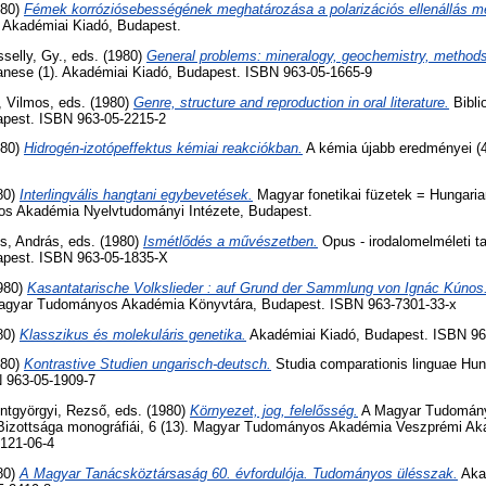
980)
Fémek korróziósebességének meghatározása a polarizációs ellenállás mé
. Akadémiai Kiadó, Budapest.
selly, Gy.
, eds. (1980)
General problems: mineralogy, geochemistry, methods
nese (1). Akadémiai Kiadó, Budapest. ISBN 963-05-1665-9
, Vilmos
, eds. (1980)
Genre, structure and reproduction in oral literature.
Biblio
apest. ISBN 963-05-2215-2
980)
Hidrogén-izotópeffektus kémiai reakciókban.
A kémia újabb eredményei (4
980)
Interlingvális hangtani egybevetések.
Magyar fonetikai füzetek = Hungaria
os Akadémia Nyelvtudományi Intézete, Budapest.
s, András
, eds. (1980)
Ismétlődés a művészetben.
Opus - irodalomelméleti t
apest. ISBN 963-05-1835-X
1980)
Kasantatarische Volkslieder : auf Grund der Sammlung von Ignác Kúnos
 Magyar Tudományos Akadémia Könyvtára, Budapest. ISBN 963-7301-33-x
980)
Klasszikus és molekuláris genetika.
Akadémiai Kiadó, Budapest. ISBN 96
980)
Kontrastive Studien ungarisch-deutsch.
Studia comparationis linguae Hun
 963-05-1909-7
ntgyörgyi, Rezső
, eds. (1980)
Környezet, jog, felelősség.
A Magyar Tudomán
izottsága monográfiái, 6 (13). Magyar Tudományos Akadémia Veszprémi Aka
121-06-4
980)
A Magyar Tanácsköztársaság 60. évfordulója. Tudományos ülésszak.
Aka