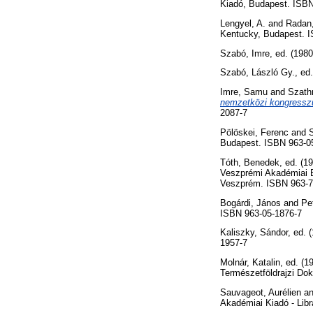
Kiadó, Budapest. ISBN
Lengyel, A.
and
Radan,
Kentucky, Budapest. 
Szabó, Imre
, ed. (198
Szabó, László Gy.
, ed
Imre, Samu
and
Szath
nemzetközi kongressz
2087-7
Pölöskei, Ferenc
and
Budapest. ISBN 963-0
Tóth, Benedek
, ed. (1
Veszprémi Akadémiai B
Veszprém. ISBN 963-7
Bogárdi, János
and
Pe
ISBN 963-05-1876-7
Kaliszky, Sándor
, ed. 
1957-7
Molnár, Katalin
, ed. (1
Természetföldrajzi Dok
Sauvageot, Aurélien
a
Akadémiai Kiadó - Libra