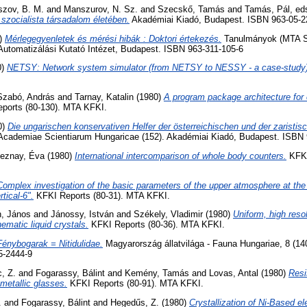
szov, B. M.
and
Manszurov, N. Sz.
and
Szecskő, Tamás
and
Tamás, Pál
, ed
zocialista társadalom életében.
Akadémiai Kiadó, Budapest. ISBN 963-05-2
)
Mérlegegyenletek és mérési hibák : Doktori értekezés.
Tanulmányok (MTA S
Automatizálási Kutató Intézet, Budapest. ISBN 963-311-105-6
0)
NETSY: Network system simulator (from NETSY to NESSY - a case-study)
Szabó, András
and
Tarnay, Katalin
(1980)
A program package architecture for
ports (80-130). MTA KFKI.
0)
Die ungarischen konservativen Helfer der österreichischen und der zaristi
 Academiae Scientiarum Hungaricae (152). Akadémiai Kiadó, Budapest. ISBN
leznay, Éva
(1980)
International intercomparison of whole body counters.
KFKI
Complex investigation of the basic parameters of the upper atmosphere at the t
tical-6".
KFKI Reports (80-31). MTA KFKI.
, János
and
Jánossy, István
and
Székely, Vladimir
(1980)
Uniform, high reso
nematic liquid crystals.
KFKI Reports (80-36). MTA KFKI.
Fénybogarak = Nitidulidae.
Magyarország állatvilága - Fauna Hungariae, 8 (14
5-2444-9
, Z.
and
Fogarassy, Bálint
and
Kemény, Tamás
and
Lovas, Antal
(1980)
Resi
 metallic glasses.
KFKI Reports (80-91). MTA KFKI.
.
and
Fogarassy, Bálint
and
Hegedűs, Z.
(1980)
Crystallization of Ni-Based e