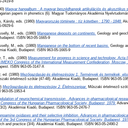
5-2419-8
980)
Magyar hangalbum : A magyar beszédhangok artikulációs és akusztikus s
ungarian papers in phonetics (6). Magyar Tudományos Akadémia Nyelvtudomán
, Károly
, eds. (1980)
Magyarország története : tíz kötetben : 1790 - 1848.
Aka
5-0929-6
selly, M.
, eds. (1980)
Manganese deposits on continents.
Geology and geoc
 Budapest. ISBN 963-05-1665-9
selly, M.
, eds. (1980)
Manganese on the bottom of recent basins.
Geology an
iai Kiadó, Budapest. ISBN 963-05-1665-9
, T.
, eds. (1980)
Measurement for progress in science and technology. Acta
h IMEKO Congress of the International Measurement Confederation, Moscow, 
apest. ISBN 963-05-3147-X
r
, ed. (1980)
Mezőgazdaság és élelmezésügy 1. Termények és termékek, első
zaki értelmező szótár (47-48). Akadémiai Kiadó, Budapest. ISBN 963-05-19
0)
Mezőgazdaság és élelmezésügy 2. Élelmiszeripar.
Műszaki értelmező szótá
 963-05-1953-4
dulation of neurochemical transmission . Advances in pharmacological resear
d Congress of the Hungarian Pharmacological Society, Budapest, 1979.
Advanc
 (3/2). Akadémiai Kiadó, Budapest. ISBN 963-05-2476-7
noamine oxidases and their selective inhibition. Advances in pharmacologica
of the 3rd Congress of the Hungarian Pharmacological Society, Budapest, 19
rch and practice (3/4). Akadémiai Kiadó, Budapest. ISBN 963-05-2490-2