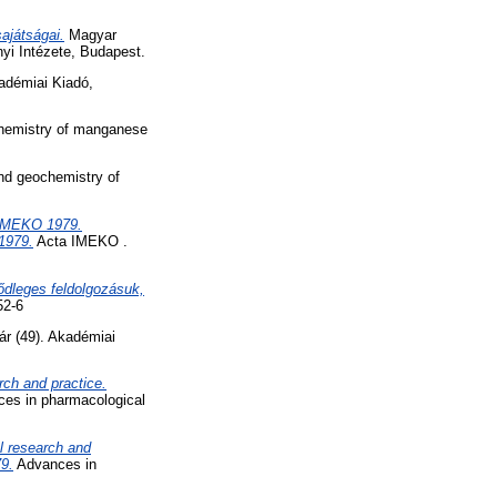
ajátságai.
Magyar
yi Intézete, Budapest.
démiai Kiadó,
hemistry of manganese
d geochemistry of
 IMEKO 1979.
1979.
Acta IMEKO .
dleges feldolgozásuk,
52-6
r (49). Akadémiai
ch and practice.
es in pharmacological
l research and
79.
Advances in