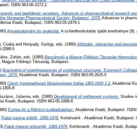
)
„Akarom: tisztán lássatok”. Tudományos ülésszak Ady Endre születésének 1
apest. ISBN 963-05-2272-1
inergic and peptidergic receptors. Advances in pharmacological research and
 the Hungarian Pharmacological Society, Budapest, 1979.
Advances in pharma
kadémiai Kiadó, Budapest. ISBN 963-05-2479-1
980)
Anyagtudomány és gyakorlat.
A szilárdtestkutatás újabb eredményei (9).
h, Csaba
and
Hunyady, György
, eds. (1980)
Attitudes, interaction and personal
5-2088-5
álos, Zoltán
, eds. (1980)
Beszámoló a Magyar Földrajzi Társaság Hegymász
.
Magyar Földrajzi Társaság, Budapest.
0)
Bracketing of eigenfrequencies of continuous structures. Euromech Colloqu
ary, 1979.
Akadémiai Kiadó, Budapest. ISBN 963-05-2625-5
1980)
Clavis typographorum librariorumque Italiae 1465-1600 1-2.
Akadémiai Kia
5-1805-8
száros, Julianna
, eds. (1980)
Development of settlement systems.
Studies i
iai Kiadó, Budapest. ISBN 963-05-1898-8
1980)
Európa és a Rákóczi-szabadságharc.
Akadémiai Kiadó, Budapest. ISBN
)
Fiatal magyar költők, 1969-1978.
Kortársaink . Akadémiai Kiadó, Budapest.
80)
Fiatal magyar prózaírók, 1965-1978.
Kortársaink . Akadémiai Kiadó, Budap