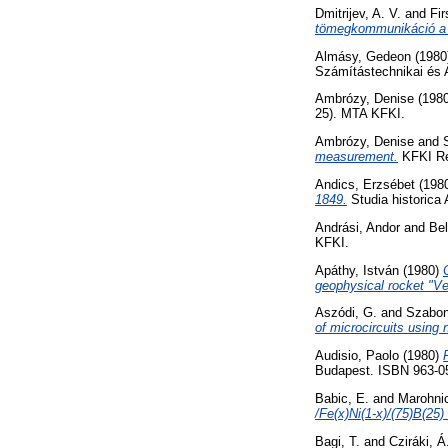
Dmitrijev, A. V.
and
Fir
tömegkommunikáció a s
Almásy, Gedeon
(1980
Számítástechnikai és 
Ambrózy, Denise
(198
25). MTA KFKI.
Ambrózy, Denise
and
measurement.
KFKI Re
Andics, Erzsébet
(198
1849.
Studia historica
Andrási, Andor
and
Be
KFKI.
Apáthy, István
(1980)
geophysical rocket "Ver
Aszódi, G.
and
Szabon
of microcircuits using 
Audisio, Paolo
(1980)
Budapest. ISBN 963-0
Babic, E.
and
Marohnic
/Fe(x)Ni(1-x)/(75)B(25)
Bagi, T.
and
Cziráki, Á