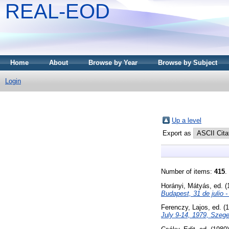
REAL-EOD
Home
About
Browse by Year
Browse by Subject
Login
Up a level
Export as
Number of items:
415
.
Horányi, Mátyás
, ed. 
Budapest, 31 de julio 
Ferenczy, Lajos
, ed. (
July 9-14, 1979, Szege