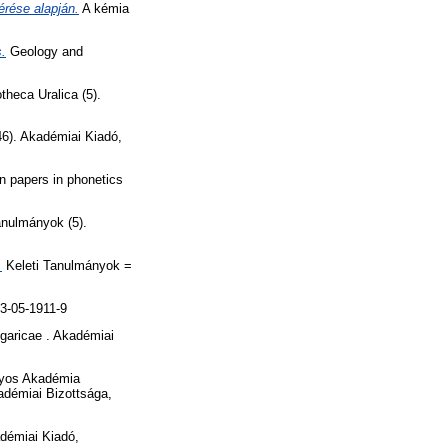
rése alapján.
A kémia
.
Geology and
theca Uralica (5).
6). Akadémiai Kiadó,
n papers in phonetics
anulmányok (5).
.
Keleti Tanulmányok =
3-05-1911-9
garicae . Akadémiai
yos Akadémia
démiai Bizottsága,
démiai Kiadó,