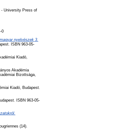
- University Press of
-0
 magyar nyelvészek 3.
apest. ISBN 963-05-
adémiai Kiadó,
ányos Akadémia
adémiai Bizottsága,
miai Kiadó, Budapest.
Budapest. ISBN 963-05-
zatokról.
ougriennes (14).