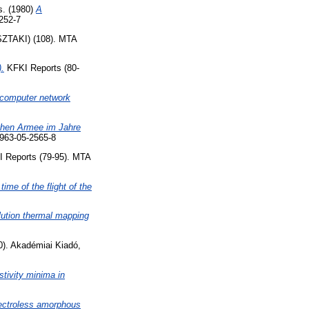
s. (1980)
A
252-7
ZTAKI) (108). MTA
.
KFKI Reports (80-
 computer network
schen Armee im Jahre
 963-05-2565-8
 Reports (79-95). MTA
ime of the flight of the
lution thermal mapping
0). Akadémiai Kiadó,
stivity minima in
lectroless amorphous