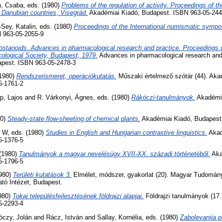
h, Csaba
, eds. (1980)
Problems of the regulation of activity. Proceedings of t
 Danubian countries, Visegrád.
Akadémiai Kiadó, Budapest. ISBN 963-05-244
-Sey, Katalin
, eds. (1980)
Proceedings of the International numismatic symp
 963-05-2055-9
ostanoids. Advances in pharmacological research and practice. Proceedings o
ological Society, Budapest, 1979.
Advances in pharmacological research and 
apest. ISBN 963-05-2478-3
(1980)
Rendszerismeret, operációkutatás.
Műszaki értelmező szótár (44). Aka
5-1761-2
p, Lajos
and
R. Várkonyi, Ágnes
, eds. (1980)
Rákóczi-tanulmányok.
Akadémia
80)
Steady-state flow-sheeting of chemical plants.
Akadémiai Kiadó, Budapest
, W
, eds. (1980)
Studies in English and Hungarian contrastive linguistics.
Akad
5-1376-5
 (1980)
Tanulmányok a magyar nevelésügy XVII-XX. századi történetéből.
Aka
5-1796-5
1980)
Területi kutatások 3.
Elmélet, módszer, gyakorlat (20). Magyar Tudomá
tó Intézet, Budapest.
1980)
Tokaj településfejlesztésének földrajzi alapjai.
Földrajzi tanulmányok (17.
5-2293-4
óczy, Jolán
and
Rácz, István
and
Sallay, Kornélia
, eds. (1980)
Zabolevanija po