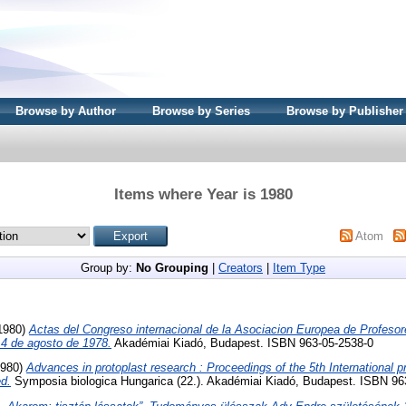
Browse by Author
Browse by Series
Browse by Publisher
Items where Year is 1980
Atom
Group by:
No Grouping
|
Creators
|
Item Type
(1980)
Actas del Congreso internacional de la Asociacion Europea de Profeso
- 4 de agosto de 1978.
Akadémiai Kiadó, Budapest. ISBN 963-05-2538-0
1980)
Advances in protoplast research : Proceedings of the 5th International 
d.
Symposia biologica Hungarica (22.). Akadémiai Kiadó, Budapest. ISBN 96