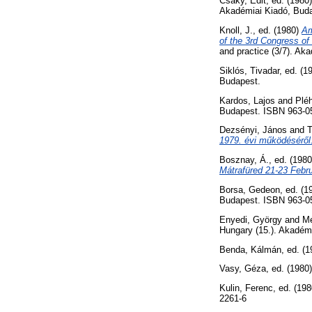
Csáky, Edit
, ed. (1980
Akadémiai Kiadó, Bud
Knoll, J.
, ed. (1980)
Am
of the 3rd Congress of
and practice (3/7). A
Siklós, Tivadar
, ed. (1
Budapest.
Kardos, Lajos
and
Plé
Budapest. ISBN 963-0
Dezsényi, János
and
T
1979. évi működéséről
Bosznay, Á.
, ed. (198
Mátrafüred 21-23 Febru
Borsa, Gedeon
, ed. (
Budapest. ISBN 963-0
Enyedi, György
and
Mé
Hungary (15.). Akadém
Benda, Kálmán
, ed. (
Vasy, Géza
, ed. (1980
Kulin, Ferenc
, ed. (19
2261-6