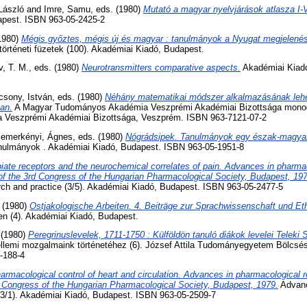
László
and
Imre, Samu
, eds. (1980)
Mutató a magyar nyelvjárások atlasza I-V
apest. ISBN 963-05-2425-2
(1980)
Mégis győztes, mégis új és magyar : tanulmányok a Nyugat megjelené
örténeti füzetek (100). Akadémiai Kiadó, Budapest.
, T. M.
, eds. (1980)
Neurotransmitters comparative aspects.
Akadémiai Kiad
csony, István
, eds. (1980)
Néhány matematikai módszer alkalmazásának leh
ban.
A Magyar Tudományos Akadémia Veszprémi Akadémiai Bizottsága monográ
Veszprémi Akadémiai Bizottsága, Veszprém. ISBN 963-7121-07-2
emerkényi, Ágnes
, eds. (1980)
Nógrádsipek. Tanulmányok egy észak-magyar
nulmányok . Akadémiai Kiadó, Budapest. ISBN 963-05-1951-8
iate receptors and the neurochemical correlates of pain. Advances in pharma
of the 3rd Congress of the Hungarian Pharmacological Society, Budapest, 19
rch and practice (3/5). Akadémiai Kiadó, Budapest. ISBN 963-05-2477-5
. (1980)
Ostjakologische Arbeiten. 4. Beiträge zur Sprachwissenschaft und Et
en (4). Akadémiai Kiadó, Budapest.
. (1980)
Peregrinuslevelek, 1711-1750 : Külföldön tanuló diákok levelei Teleki
ellemi mozgalmaink történetéhez (6). József Attila Tudományegyetem Bölcsé
-188-4
armacological control of heart and circulation. Advances in pharmacological r
d Congress of the Hungarian Pharmacological Society, Budapest, 1979.
Advanc
 (3/1). Akadémiai Kiadó, Budapest. ISBN 963-05-2509-7