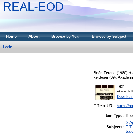
REAL-EOD
Home
About
Browse by Year
Browse by Subject
Login
Boór, Ferenc
(1980)
A 
kérdései (39). Akadém
Text
AkademiaiK
Downloa
Official URL:
https://m
Item Type:
Boo
S A
Subjects:
T T
tud