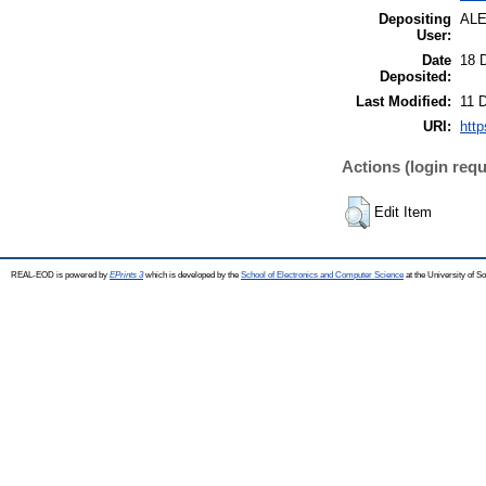
Depositing
AL
User:
Date
18 
Deposited:
Last Modified:
11 
URI:
http
Actions (login requ
Edit Item
REAL-EOD is powered by
EPrints 3
which is developed by the
School of Electronics and Computer Science
at the University of 