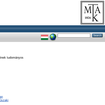
sének tudományos
an
űszaki