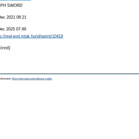
EPH SWORD
Dec 2021 08:21
Dec 2025 07:49
s://real-eod.mtak.hu/id/eprint/10418
ired)
Southampton.
More information and software credits
.