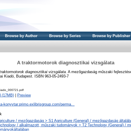
Browse by Author
Browse by Series
Browse by Publisher
A traktormotorok diagnosztikai vizsgálata
traktormotorok diagnosztikai vizsgálata.
A mezőgazdaság műszaki fejleszté
iai Kiadó, Budapest. ISBN 963-05-2493-7
iado_000721.pdf
d (17MB)
|
Preview
ta-konyvtar.primo.exlibrisgroup.com/perma...
k
griculture / mezőgazdaság > S1 Agriculture (General) / mezőgazdaság általáb
echnology / alkalmazott, műszaki tudományok > T2 Technology (General) / m
ományokáltalában