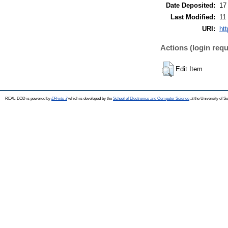
Date Deposited:
17
Last Modified:
11
URI:
ht
Actions (login requ
Edit Item
REAL-EOD is powered by
EPrints 3
which is developed by the
School of Electronics and Computer Science
at the University of 