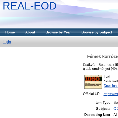
REAL-EOD
Home
About
Browse by Year
Browse by Subject
Login
Fémek korrózi
Csákvári, Béla
, ed. (1
újabb eredményei (49)
Text
AkademiaiK
Downloa
Official URL:
https://m
Item Type:
Bo
Subjects:
Q 
Depositing User:
A