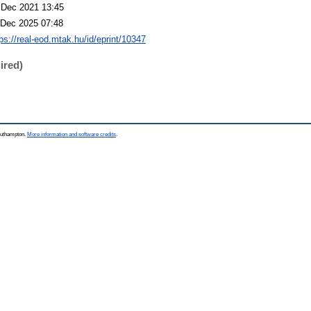
 Dec 2021 13:45
 Dec 2025 07:48
tps://real-eod.mtak.hu/id/eprint/10347
ired)
Southampton.
More information and software credits
.