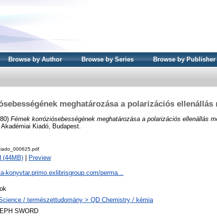
Browse by Author
Browse by Series
Browse by Publisher
ósebességének meghatározása a polarizációs ellenállás 
980)
Fémek korróziósebességének meghatározása a polarizációs ellenállás mé
. Akadémiai Kiadó, Budapest.
iado_000625.pdf
d (44MB)
|
Preview
ta-konyvtar.primo.exlibrisgroup.com/perma...
ok
Science / természettudomány > QD Chemistry / kémia
LEPH SWORD