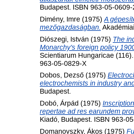
Budapest. ISBN 963-05-0609-
Dimény, Imre
(1975)
A gépesít
mezőgazdaságban.
Akadémiai
Diószegi, István
(1975)
The in
Monarchy's foreign policy 190
Scientiarum Hungaricae (116)
963-05-0829-X
Dobos, Dezső
(1975)
Electroc
electrochemists in industry and
Budapest.
Dobó, Árpád
(1975)
Inscripti
repertae ad res earundem prov
Kiadó, Budapest. ISBN 963-0
Domanovszky, Ákos
(1975)
Fu