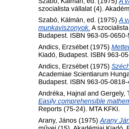
Szabó, Kálmán
, ed. (1975)
A v
szocialista vállalat (4). Akadé
Szabó, Kálmán
, ed. (1975)
A v
munkaviszonyok.
A szocialista
Budapest. ISBN 963-05-0650-
Andics, Erzsébet
(1975)
Mette
Kiadó, Budapest. ISBN 963-0
Andics, Erzsébet
(1975)
Széch
Academiae Scientiarum Hungar
Budapest. ISBN 963-05-0818-
Andréka, Hajnal
and
Gergely,
Easily comprehensible mathemat
Reports (75-24). MTA KFKI.
Arany, János
(1975)
Arany Ján
művei (15). Akadémiai Kiadó, 