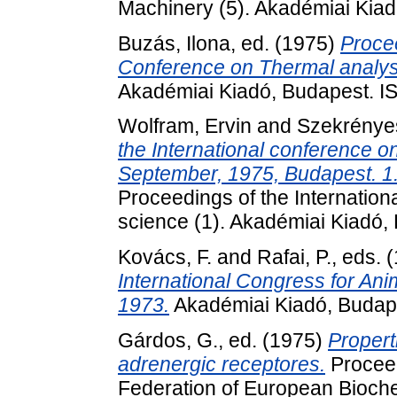
Machinery (5). Akadémiai Kia
Buzás, Ilona
, ed. (1975)
Procee
Conference on Thermal analysi
Akadémiai Kiadó, Budapest. 
Wolfram, Ervin
and
Szekrényes
the International conference o
September, 1975, Budapest. 1.
Proceedings of the Internation
science (1). Akadémiai Kiadó
Kovács, F.
and
Rafai, P.
, eds. 
International Congress for An
1973.
Akadémiai Kiadó, Budap
Gárdos, G.
, ed. (1975)
Propert
adrenergic receptores.
Proceed
Federation of European Bioche