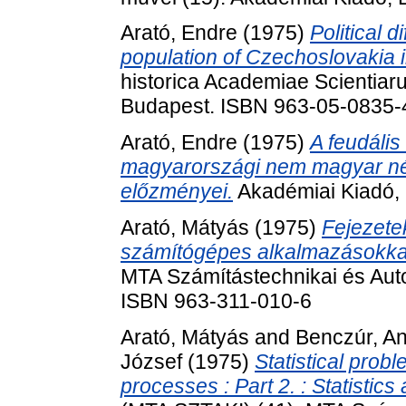
Arató, Endre
(1975)
Political d
population of Czechoslovakia 
historica Academiae Scientiar
Budapest. ISBN 963-05-0835-
Arató, Endre
(1975)
A feudális
magyarországi nem magyar né
előzményei.
Akadémiai Kiadó,
Arató, Mátyás
(1975)
Fejezetek
számítógépes alkalmazásokka
MTA Számítástechnikai és Auto
ISBN 963-311-010-6
Arató, Mátyás
and
Benczúr, A
József
(1975)
Statistical prob
processes : Part 2. : Statistic