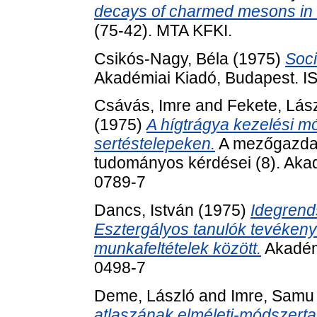
decays of charmed mesons in a
(75-42). MTA KFKI.
Csikós-Nagy, Béla
(1975)
Soci
Akadémiai Kiadó, Budapest. 
Csávás, Imre
and
Fekete, Lás
(1975)
A hígtrágya kezelési m
sertéstelepeken.
A mezőgazdas
tudományos kérdései (8). Aka
0789-7
Dancs, István
(1975)
Idegrend
Esztergályos tanulók tevéken
munkafeltételek között.
Akadémi
0498-7
Deme, László
and
Imre, Samu
atlaszának elméleti-módszerta