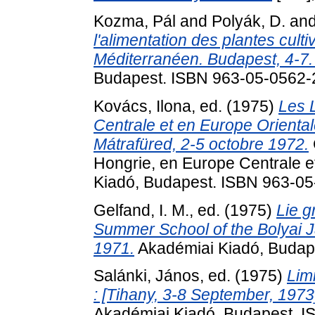
Kozma, Pál
and
Polyák, D.
an
l'alimentation des plantes cult
Méditerranéen. Budapest, 4-7
Budapest. ISBN 963-05-0562-
Kovács, Ilona
, ed. (1975)
Les 
Centrale et en Europe Orienta
Mátrafüred, 2-5 octobre 1972.
Hongrie, en Europe Centrale e
Kiadó, Budapest. ISBN 963-0
Gelfand, I. M.
, ed. (1975)
Lie g
Summer School of the Bolyai 
1971.
Akadémiai Kiadó, Budap
Salánki, János
, ed. (1975)
Lim
: [Tihany, 3-8 September, 1973
Akadémiai Kiadó, Budapest. 