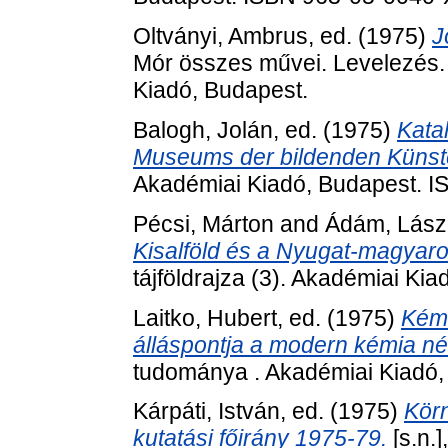
Oltványi, Ambrus
, ed. (1975)
J
Mór összes művei. Levelezés. K
Kiadó, Budapest.
Balogh, Jolán
, ed. (1975)
Kata
Museums der bildenden Künste 
Akadémiai Kiadó, Budapest. 
Pécsi, Márton
and
Ádám, Lász
Kisalföld és a Nyugat-magyar
tájföldrajza (3). Akadémiai K
Laitko, Hubert
, ed. (1975)
Kémi
álláspontja a modern kémia né
tudománya . Akadémiai Kiadó,
Kárpáti, István
, ed. (1975)
Körn
kutatási főirány 1975-79.
[s.n.