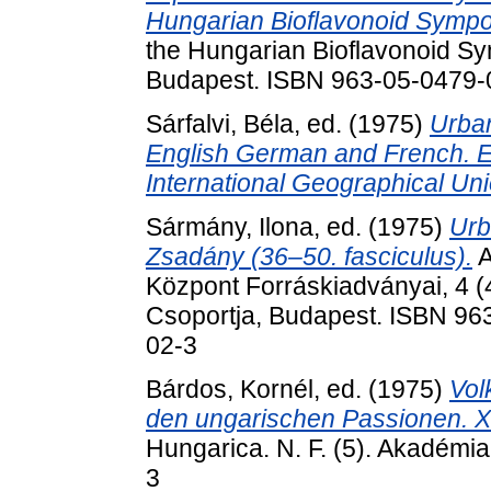
Hungarian Bioflavonoid Sympo
the Hungarian Bioflavonoid Sy
Budapest. ISBN 963-05-0479-
Sárfalvi, Béla
, ed. (1975)
Urban
English German and French. E
International Geographical Uni
Sármány, Ilona
, ed. (1975)
Urb
Zsadány (36–50. fasciculus).
A
Központ Forráskiadványai, 4 (
Csoportja, Budapest. ISBN 96
02-3
Bárdos, Kornél
, ed. (1975)
Vol
den ungarischen Passionen. XV.
Hungarica. N. F. (5). Akadémi
3