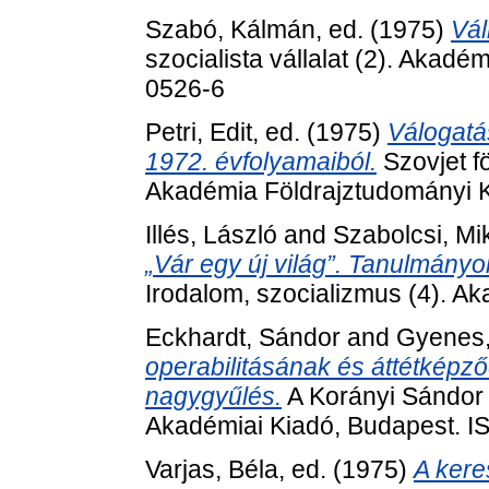
Szabó, Kálmán
, ed. (1975)
Vál
szocialista vállalat (2). Akad
0526-6
Petri, Edit
, ed. (1975)
Válogatás
1972. évfolyamaiból.
Szovjet f
Akadémia Földrajztudományi Ku
Illés, László
and
Szabolcsi, Mi
„Vár egy új világ”. Tanulmányok
Irodalom, szocializmus (4). A
Eckhardt, Sándor
and
Gyenes,
operabilitásának és áttétképz
nagygyűlés.
A Korányi Sándor 
Akadémiai Kiadó, Budapest. 
Varjas, Béla
, ed. (1975)
A kere