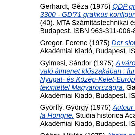
Gerhardt, Géza
(1975)
QDP gra
3300 - GD'71 grafikus konfigur
(40). MTA Számítástechnikai és
Budapest. ISBN 963-311-006-
Gregor, Ferenc
(1975)
Der slo
Akadémiai Kiadó, Budapest. 
Gyimesi, Sándor
(1975)
A vár
való átmenet időszakában : fun
Nyugat- és Közép-Kelet-Európ
tekintettel Magyarországra.
Gaz
Akadémiai Kiadó, Budapest. 
Györffy, György
(1975)
Autour
la Hongrie.
Studia historica A
Akadémiai Kiadó, Budapest. 