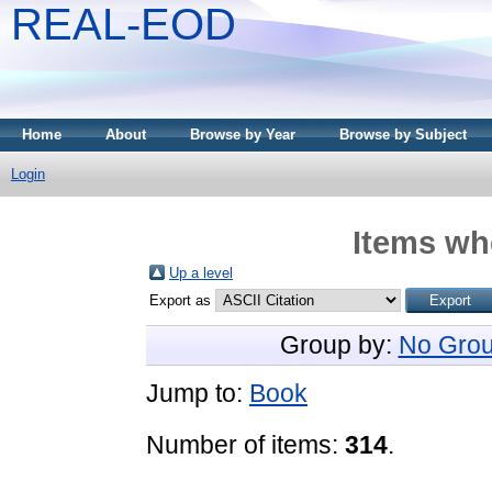
REAL-EOD
Home
About
Browse by Year
Browse by Subject
Login
Items whe
Up a level
Export as
Group by:
No Grou
Jump to:
Book
Number of items:
314
.