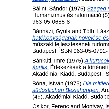
Bálint, Sándor
(1975)
Szeged r
Humanizmus és reformáció (5)
963-05-0685-8
Bánházi, Gyula
and
Tóth, Lász
hatékonyságának növelése és 
műszaki fejlesztésének tudomá
Budapest. ISBN 963-05-0792-
Bánkúti, Imre
(1975)
A kurucok
április.
Értekezések a történeti
Akadémiai Kiadó, Budapest. 
Bóna, István
(1975)
Die mittle
südöstlichen Beziehungen.
Arc
(49). Akadémiai Kiadó, Budap
Csikor, Ferenc
and
Montvay, I