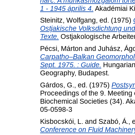
harc. A munkásmozgalom törté
1 - 1945 április 4.
Akadémiai Ki
Steinitz, Wolfgang
, ed. (1975)
Ostjakische Volksdichtung un
Texte.
Ostjakologische Arbeite
Pécsi, Márton
and
Juhász, Ág
Carpatho–Balkan Geomorpholo
Sept. 1975. : Guide.
Hungarian 
Geography, Budapest.
Gárdos, G.
, ed. (1975)
Postsyn
Proceedings of the 9. Meeting 
Biochemical Societies (34). A
05-0598-3
Kisbocskói, L.
and
Szabó, Á.
, 
Conference on Fluid Machiner