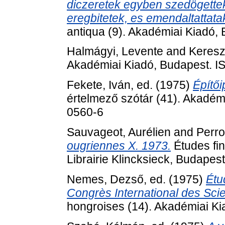
diczeretek egyben szedögette
eregbitetek, es emendaltattatak 
antiqua (9). Akadémiai Kiadó,
Halmágyi, Levente
and
Keresz
Akadémiai Kiadó, Budapest. 
Fekete, Iván
, ed. (1975)
Építői
értelmező szótár (41). Akadém
0560-6
Sauvageot, Aurélien
and
Perro
ougriennes X. 1973.
Études fin
Librairie Klincksieck, Budapest
Nemes, Dezső
, ed. (1975)
Étu
Congrès International des Sci
hongroises (14). Akadémiai K