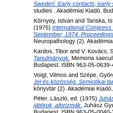
Sweden. Early contacts, early
studies . Akadémiai Kiadó, B
Környey, István
and
Tariska, I
(1975)
International Congress
September, 1974. Proceedings
Neuropathology (2). Akadémia
Kardos, Tibor
and
V. Kovács, 
Tanulmányok.
Memoria saeculo
Budapest. ISBN 963-05-0639-
Voigt, Vilmos
and
Szépe, Györ
Jel és közösség. Semiotikai t
könyvtár (2). Akadémiai Kiad
Péter, László
, ed. (1975)
Juhás
játékok, aforizmák.
Juhász Gyul
Budapest. ISBN 963-05-0040-