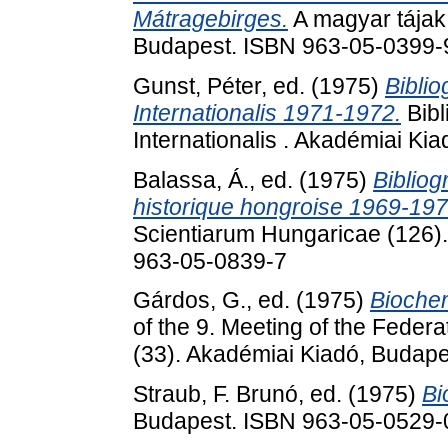
Mátragebirges.
A magyar tájak
Budapest. ISBN 963-05-0399-
Gunst, Péter
, ed. (1975)
Bibli
Internationalis 1971-1972.
Bibl
Internationalis . Akadémiai Ki
Balassa, Á.
, ed. (1975)
Bibliog
historique hongroise 1969-197
Scientiarum Hungaricae (126)
963-05-0839-7
Gárdos, G.
, ed. (1975)
Biochem
of the 9. Meeting of the Feder
(33). Akadémiai Kiadó, Budap
Straub, F. Brunó
, ed. (1975)
Bi
Budapest. ISBN 963-05-0529-