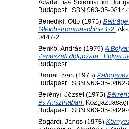
Academiae Scientiarum Hungar
Budapest. ISBN 963-05-0814-
Benedikt, Ottó
(1975)
Beiträge
Gleichstrommaschine 1-2.
Aka
0447-2
Benkő, András
(1975)
A Bolya
Zenészeti dolgozata : Bolyai 
Budapest.
Bernát, Iván
(1975)
Patogenez
Budapest. ISBN 963-05-0462-
Berényi, József
(1975)
Bérren
és Ausztriában.
Közgazdasági 
Budapest. ISBN 963-05-0429-
Bogárdi, János
(1975)
Környez