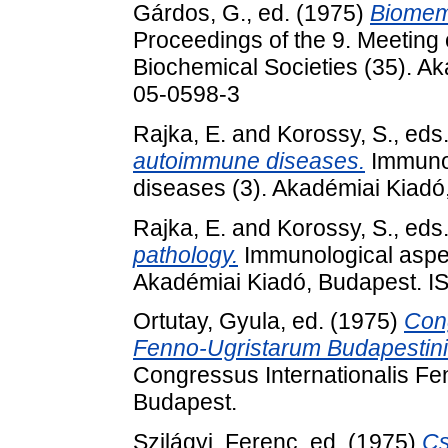
Gárdos, G.
, ed. (1975)
Biomemb
Proceedings of the 9. Meeting 
Biochemical Societies (35). A
05-0598-3
Rajka, E.
and
Korossy, S.
, eds
autoimmune diseases.
Immunol
diseases (3). Akadémiai Kiad
Rajka, E.
and
Korossy, S.
, eds
pathology.
Immunological aspect
Akadémiai Kiadó, Budapest. 
Ortutay, Gyula
, ed. (1975)
Cong
Fenno-Ugristarum Budapestini 
Congressus Internationalis Fe
Budapest.
Szilágyi, Ferenc
, ed. (1975)
Cs