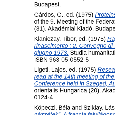
Budapest.
Gárdos, G.
, ed. (1975)
Protein
of the 9. Meeting of the Feder
(31). Akadémiai Kiadó, Budap
Klaniczay, Tibor
, ed. (1975)
Ra
rinascimento : 2. Convegno di 
giugno 1973.
Studia humanitati
ISBN 963-05-0552-5
Ligeti, Lajos
, ed. (1975)
Resear
read at the 14th meeting of the
Conference held in Szeged, Au
orientalis Hungarica (20). Ak
0124-4
Köpeczi, Béla
and
Sziklay, Lás
nézzétek”. A francia felvilágo