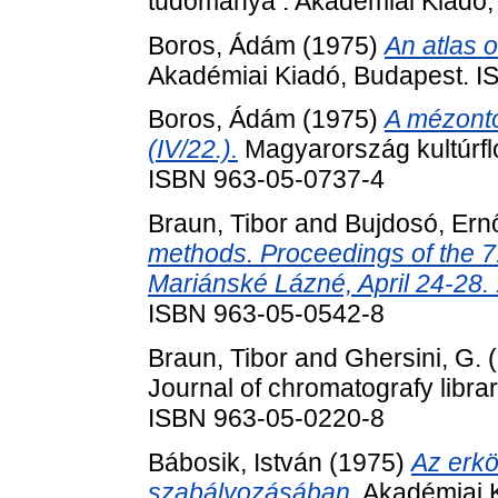
tudománya . Akadémiai Kiadó,
Boros, Ádám
(1975)
An atlas 
Akadémiai Kiadó, Budapest. 
Boros, Ádám
(1975)
A mézontó
(IV/22.).
Magyarország kultúrfl
ISBN 963-05-0737-4
Braun, Tibor
and
Bujdosó, Ern
methods. Proceedings of the 
Mariánské Lázné, April 24-28.
ISBN 963-05-0542-8
Braun, Tibor
and
Ghersini, G.
(
Journal of chromatografy libra
ISBN 963-05-0220-8
Bábosik, István
(1975)
Az erkö
szabályozásában.
Akadémiai K