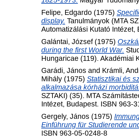
Felipe, Edgardo
(1975)
Specifi
display.
Tanulmányok (MTA SZTA
Automatizálási Kutató Intézet
Galántai, József
(1975)
Oszkár
during the first World War.
Stud
Hungaricae (119). Akadémiai 
Garádi, János
and
Krámli, And
Mihály
(1975)
Statisztikai és
alkalmazása kórházi morbiditá
SZTAKI) (35). MTA Számítástec
Intézet, Budapest. ISBN 963-
Gergely, János
(1975)
Immung
Einführung für Studierende und
ISBN 963-05-0248-8