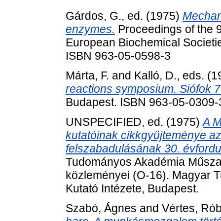
Gárdos, G.
, ed. (1975)
Mechani
enzymes.
Proceedings of the 9
European Biochemical Societie
ISBN 963-05-0598-3
Márta, F.
and
Kalló, D.
, eds. (
reactions symposium. Siófok 7
Budapest. ISBN 963-05-0309-
UNSPECIFIED, ed. (1975)
A M
kutatóinak cikkgyüjteménye 
felszabadulásának 30. évforduló
Tudományos Akadémia Műszaki 
közleményei (O-16). Magyar 
Kutató Intézete, Budapest.
Szabó, Ágnes
and
Vértes, Rób