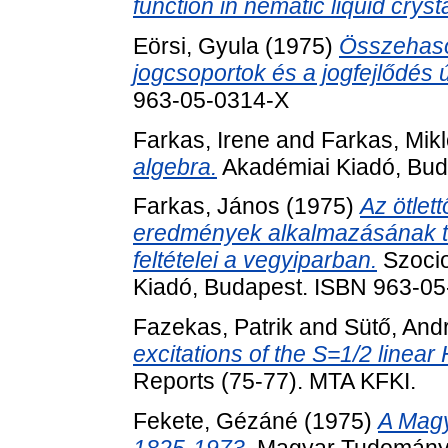
function in nematic liquid cryst
Eörsi, Gyula
(1975)
Összehason
jogcsoportok és a jogfejlődés út
963-05-0314-X
Farkas, Irene
and
Farkas, Mik
algebra.
Akadémiai Kiadó, Bud
Farkas, János
(1975)
Az ötlet
eredmények alkalmazásának tá
feltételei a vegyiparban.
Szocio
Kiadó, Budapest. ISBN 963-0
Fazekas, Patrik
and
Sütő, And
excitations of the S=1/2 linea
Reports (75-77). MTA KFKI.
Fekete, Gézáné
(1975)
A Magy
1825-1973.
Magyar Tudományo