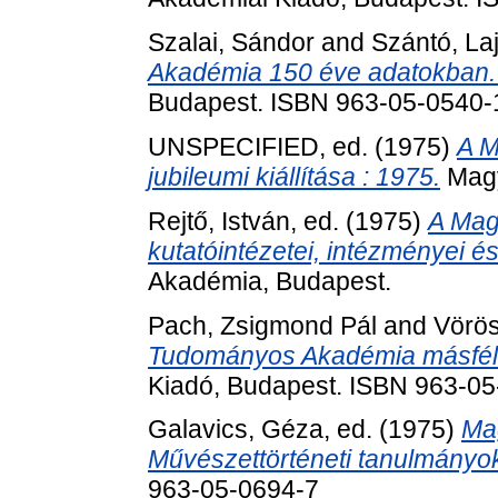
Szalai, Sándor
and
Szántó, La
Akadémia 150 éve adatokban.
Budapest. ISBN 963-05-0540-
UNSPECIFIED, ed. (1975)
A M
jubileumi kiállítása : 1975.
Magy
Rejtő, István
, ed. (1975)
A Mag
kutatóintézetei, intézményei és 
Akadémia, Budapest.
Pach, Zsigmond Pál
and
Vörös
Tudományos Akadémia másfél 
Kiadó, Budapest. ISBN 963-0
Galavics, Géza
, ed. (1975)
Ma
Művészettörténeti tanulmányo
963-05-0694-7