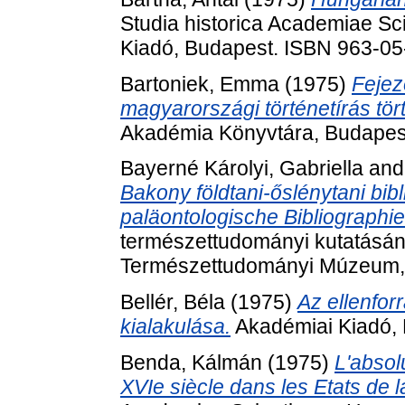
Studia historica Academiae Sc
Kiadó, Budapest. ISBN 963-0
Bartoniek, Emma
(1975)
Fejez
magyarországi történetírás tör
Akadémia Könyvtára, Budapes
Bayerné Károlyi, Gabriella
an
Bakony földtani-őslénytani bibl
paläontologische Bibliographi
természettudományi kutatásán
Természettudományi Múzeum, 
Bellér, Béla
(1975)
Az ellenfor
kialakulása.
Akadémiai Kiadó,
Benda, Kálmán
(1975)
L'absol
XVIe siècle dans les Etats de l