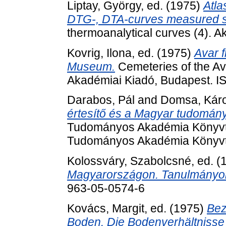
Liptay, György
, ed. (1975)
Atla
DTG-, DTA-curves measured s
thermoanalytical curves (4). 
Kovrig, Ilona
, ed. (1975)
Avar f
Museum.
Cemeteries of the Av
Akadémiai Kiadó, Budapest. 
Darabos, Pál
and
Domsa, Kár
értesítő és a Magyar tudomán
Tudományos Akadémia Könyvtá
Tudományos Akadémia Könyvt
Kolossváry, Szabolcsné
, ed. 
Magyarországon. Tanulmányo
963-05-0574-6
Kovács, Margit
, ed. (1975)
Bez
Boden. Die Bodenverhältnisse