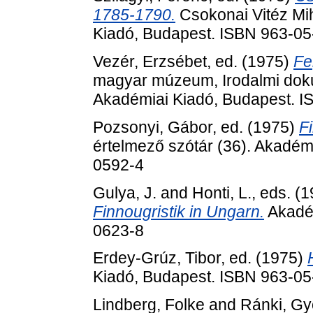
1785-1790.
Csokonai Vitéz Mih
Kiadó, Budapest. ISBN 963-0
Vezér, Erzsébet
, ed. (1975)
Fe
magyar múzeum, Irodalmi dok
Akadémiai Kiadó, Budapest. 
Pozsonyi, Gábor
, ed. (1975)
F
értelmező szótár (36). Akadém
0592-4
Gulya, J.
and
Honti, L.
, eds. (
Finnougristik in Ungarn.
Akadém
0623-8
Erdey-Grúz, Tibor
, ed. (1975)
Kiadó, Budapest. ISBN 963-0
Lindberg, Folke
and
Ránki, Gy