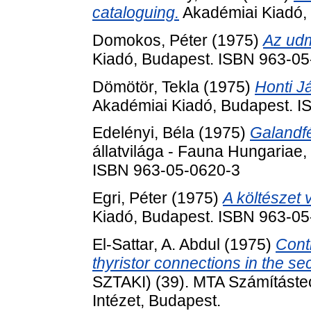
cataloguing.
Akadémiai Kiadó,
Domokos, Péter
(1975)
Az udm
Kiadó, Budapest. ISBN 963-0
Dömötör, Tekla
(1975)
Honti J
Akadémiai Kiadó, Budapest. 
Edelényi, Béla
(1975)
Galandfé
állatvilága - Fauna Hungariae,
ISBN 963-05-0620-3
Egri, Péter
(1975)
A költészet 
Kiadó, Budapest. ISBN 963-0
El-Sattar, A. Abdul
(1975)
Cont
thyristor connections in the se
SZTAKI) (39). MTA Számítástec
Intézet, Budapest.