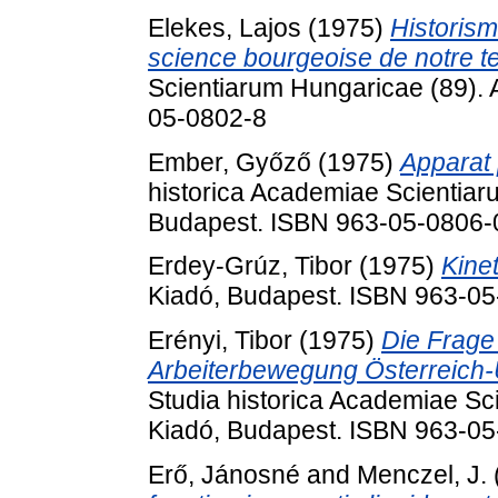
Elekes, Lajos
(1975)
Historism
science bourgeoise de notre t
Scientiarum Hungaricae (89).
05-0802-8
Ember, Győző
(1975)
Apparat 
historica Academiae Scientiar
Budapest. ISBN 963-05-0806-
Erdey-Grúz, Tibor
(1975)
Kine
Kiadó, Budapest. ISBN 963-0
Erényi, Tibor
(1975)
Die Frage
Arbeiterbewegung Österreich
Studia historica Academiae Sc
Kiadó, Budapest. ISBN 963-0
Erő, Jánosné
and
Menczel, J.