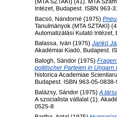
(MTA SZTAKI) (41). MTA Számít
Intézet, Budapest. ISBN 963-
Bacsó, Nándorné
(1975)
Pneu
Tanulmányok (MTA SZTAKI) (44
Automatizálási Kutató Intézet
Balassa, Iván
(1975)
Jankó Já
Akadémiai Kiadó, Budapest. 
Balogh, Sándor
(1975)
Fragen 
politischer Parteien in Ungarn
historica Academiae Scientiar
Budapest. ISBN 963-05-0838-
Balázsy, Sándor
(1975)
A társa
A szocialista vállalat (1). Ak
0525-8
Bartha, Antal
(1975)
Hungarian 