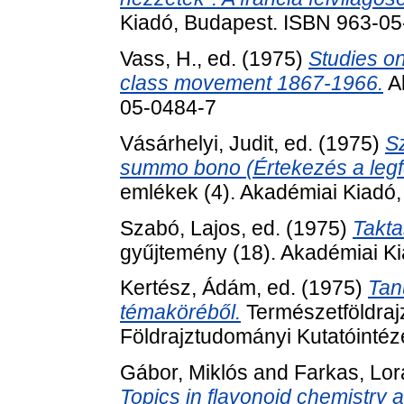
Kiadó, Budapest. ISBN 963-0
Vass, H.
, ed. (1975)
Studies on
class movement 1867-1966.
Ak
05-0484-7
Vásárhelyi, Judit
, ed. (1975)
S
summo bono (Értekezés a legfő
emlékek (4). Akadémiai Kiadó
Szabó, Lajos
, ed. (1975)
Takt
gyűjtemény (18). Akadémiai K
Kertész, Ádám
, ed. (1975)
Tan
témaköréből.
Természetföldraj
Földrajztudományi Kutatóintéz
Gábor, Miklós
and
Farkas, Lo
Topics in flavonoid chemistry 