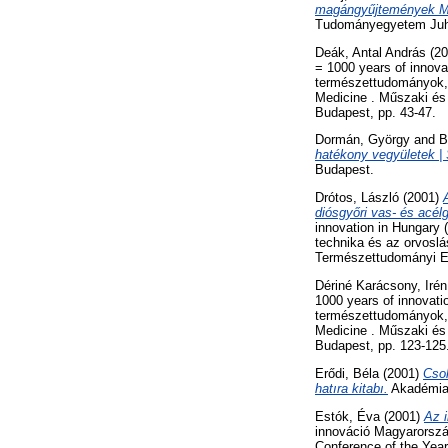
magángyűjtemények Mag
Tudományegyetem Juhás
Deák, Antal András
(20
= 1000 years of innova
természettudományok, a
Medicine . Műszaki és
Budapest, pp. 43-47.
Dormán, György
and
B
hatékony vegyületek |
Budapest.
Drótos, László
(2001)
diósgyőri vas- és acélg
innovation in Hungary
technika és az orvoslá
Természettudományi Eg
Dériné Karácsony, Irén
1000 years of innovati
természettudományok, a
Medicine . Műszaki és
Budapest, pp. 123-125
Erődi, Béla
(2001)
Csok
hatıra kitabı.
Akadémiai
Estók, Éva
(2001)
Az 
innováció Magyarország
Conference of the Year