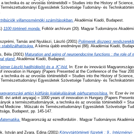
 technika és az orvoslás történetéből = Studies into the History of Science
 Természettudományi Egyesületek Szövetsége Tudomány- és Technikatörténe
.
ztribúciók villamosmérnöki számításokban.
Akadémiai Kiadó, Budapest.
1)
1100 történeti monda.
Folklór archívum (20). Magyar Tudományos Akadémi
szprémi, Tamás
and
Nyulászi, László
(2001)
Polimerek diszperz rendszerekb
s stabilizálhatósága.
A kémia újabb eredményei (88). Akadémiai Kiadó, Budap
, Béla
(2001)
Maturation and aging of neuroendocrine functions : the role of
al gland.
Akadémiai Kiadó, Budapest.
eimer László hadihídépítö és a „K”-híd.
In: Ezer év innováció Magyarországon
f innovation in Hungary (Papers Presented at the Conference of the Year 20
 technika és az orvoslás történetéből = Studies into the History of Science
 Természettudományi Egyesületek Szövetsége Tudomány- és Technikatörténe
agyarországi artézi kútfúrás kialakulásának párhuzamosítása.
In: Ezer év in
. évi ankét anyaga) = 1000 years of innovation in Hungary (Papers Presente
ányok a természettudományok, a technika és az orvoslás történetéből = Studi
and Medicine . Műszaki és Természettudományi Egyesületek Szövetsége Tu
ttsága, Budapest, pp. 145-147.
Matematika.
Magyarország az ezredfordulón . Magyar Tudományos Akadémia
k, István
and
Zvara, Edina
(2001)
Könyvtártörténeti füzetek : 9., Intézményi-