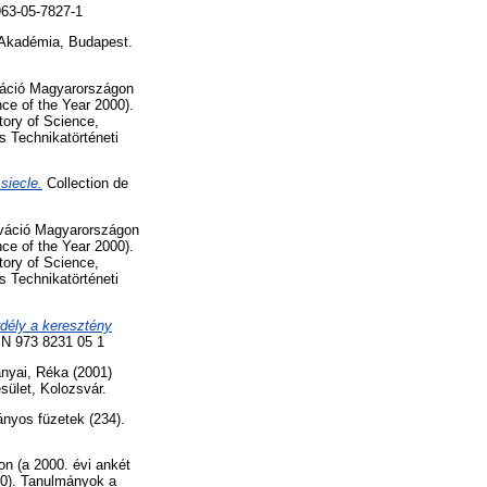
63-05-7827-1
Akadémia, Budapest.
váció Magyarországon
ce of the Year 2000).
tory of Science,
 Technikatörténeti
siecle.
Collection de
ováció Magyarországon
ce of the Year 2000).
tory of Science,
 Technikatörténeti
dély a keresztény
BN 973 8231 05 1
nyai, Réka
(2001)
ület, Kolozsvár.
nyos füzetek (234).
n (a 2000. évi ankét
00). Tanulmányok a