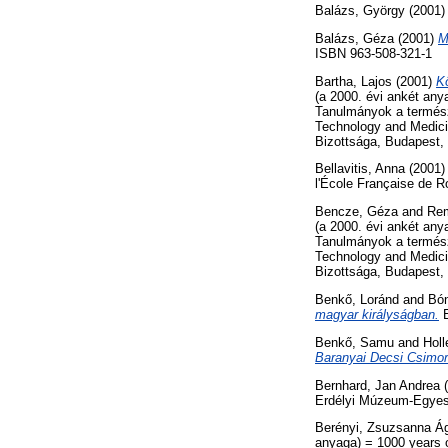
Balázs, György
(2001
Balázs, Géza
(2001)
M
ISBN 963-508-321-1
Bartha, Lajos
(2001)
Kö
(a 2000. évi ankét any
Tanulmányok a természe
Technology and Medici
Bizottsága, Budapest, 
Bellavitis, Anna
(2001
l'École Française de 
Bencze, Géza
and
Rem
(a 2000. évi ankét any
Tanulmányok a természe
Technology and Medici
Bizottsága, Budapest, 
Benkő, Loránd
and
Bón
magyar királyságban.
E
Benkő, Samu
and
Holl
Baranyai Decsi Csimor
Bernhard, Jan Andrea
(
Erdélyi Múzeum-Egyesü
Berényi, Zsuzsanna Á
anyaga) = 1000 years o