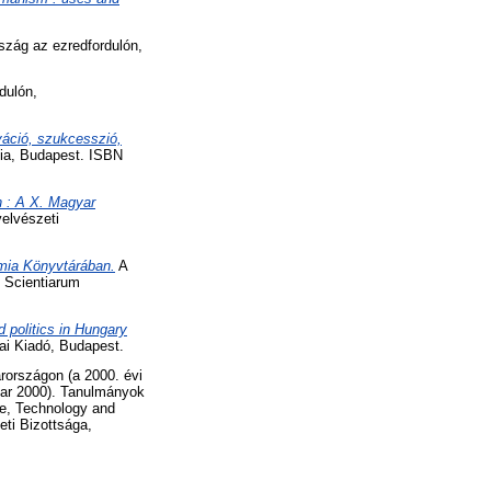
zág az ezredfordulón,
dulón,
rváció, szukcesszió,
ia, Budapest. ISBN
n : A X. Magyar
elvészeti
mia Könyvtárában.
A
 Scientiarum
 politics in Hungary
ai Kiadó, Budapest.
rországon (a 2000. évi
ear 2000). Tanulmányok
ce, Technology and
ti Bizottsága,