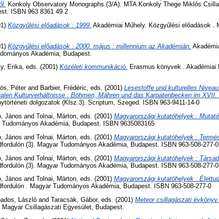
l.
Konkoly Observatory Monographs (3/A). MTA Konkoly Thege Miklós Csilla
est. ISBN 963 8361 49 2
01)
Közgyűlési előadások : 1999.
Akadémiai Műhely. Közgyűlési előadások .
01)
Közgyűlési előadások : 2000. május : millennium az Akadémián.
Akadémia
udományos Akadémia, Budapest.
y, Erika
, eds. (2001)
Közéleti kommunikáció.
Erasmus könyvek . Akadémiai 
ös, Péter
and
Barbier, Frédéric
, eds. (2001)
Lesestoffe und kulturelles Niveau
nalen Kulturverhältnisse : Böhmen, Mähren und das Karpatenbecken im XVII. 
történeti dolgozatok (Klsz.3). Scriptum, Szeged. ISBN 963-9411-14-0
ó, János
and
Tolnai, Márton
, eds. (2001)
Magyarországi kutatóhelyek : Mutató
ar Tudományos Akadémia, Budapest. ISBN 9635083165
ó, János
and
Tolnai, Márton
, eds. (2001)
Magyarországi kutatóhelyek : Term
dfordulón (3). Magyar Tudományos Akadémia, Budapest. ISBN 963-508-277-0
ó, János
and
Tolnai, Márton
, eds. (2001)
Magyarországi kutatóhelyek : Társ
dfordulón (3). Magyar Tudományos Akadémia, Budapest. ISBN 963-508-277-0
ó, János
and
Tolnai, Márton
, eds. (2001)
Magyarországi kutatóhelyek : Élett
dfordulón . Magyar Tudományos Akadémia, Budapest. ISBN 963-508-277-0
ados, László
and
Taracsák, Gábor
, eds. (2001)
Meteor csillagászati évkönyv
. Magyar Csillagászati Egyesület, Budapest.