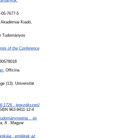
nulmányok.
-05-7677-5
 Akadémiai Kiadó,
ar Tudományos
ings of the Conference
630578018
an.
Officina
e (13). Universität
6-1726 : jegyzékszerű
 ISBN 963-9411-12-4
tudománymetria... és
a, 8 . Magyar
nikája : emlékek az