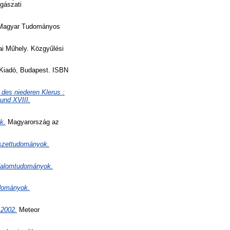
gászati
 Magyar Tudományos
i Műhely. Közgyűlési
Kiadó, Budapest. ISBN
 des niederen Klerus :
und XVIII.
k.
Magyarország az
észettudományok.
adalomtudományok.
udományok.
 2002.
Meteor