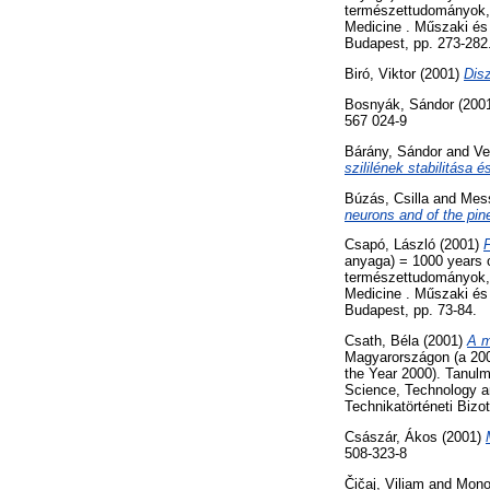
természettudományok, a
Medicine . Műszaki és
Budapest, pp. 273-282
Biró, Viktor
(2001)
Dis
Bosnyák, Sándor
(200
567 024-9
Bárány, Sándor
and
Ve
szililének stabilitása é
Búzás, Csilla
and
Mess
neurons and of the pine
Csapó, László
(2001)
F
anyaga) = 1000 years o
természettudományok, a
Medicine . Műszaki és
Budapest, pp. 73-84.
Csath, Béla
(2001)
A m
Magyarországon (a 2000
the Year 2000). Tanulm
Science, Technology 
Technikatörténeti Bizo
Császár, Ákos
(2001)
508-323-8
Čičaj, Viliam
and
Mono