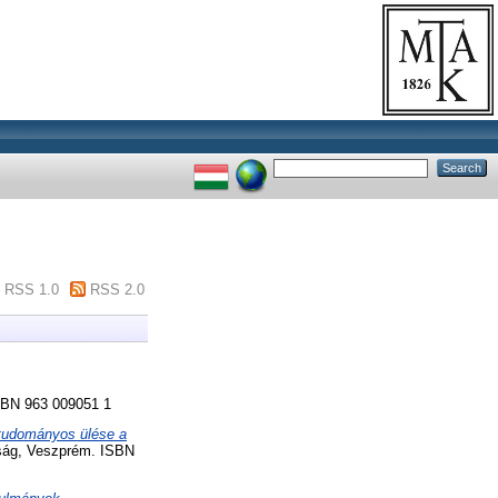
RSS 1.0
RSS 2.0
SBN 963 009051 1
 tudományos ülése a
tság, Veszprém. ISBN