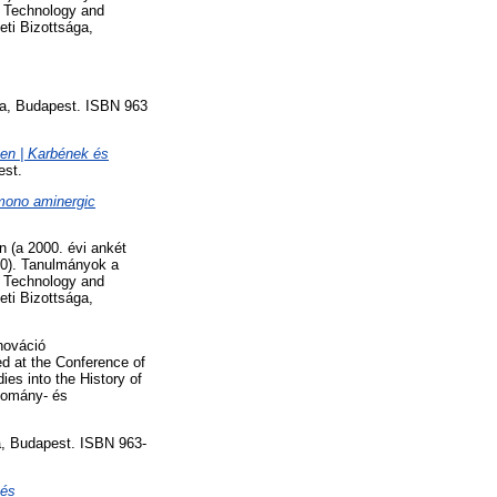
, Technology and
ti Bizottsága,
a, Budapest. ISBN 963
en | Karbének és
est.
 mono aminergic
 (a 2000. évi ankét
00). Tanulmányok a
, Technology and
ti Bizottsága,
nováció
d at the Conference of
es into the History of
domány- és
, Budapest. ISBN 963-
 és