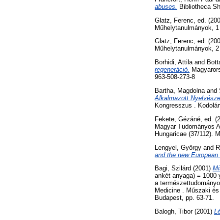
abuses.
Bibliotheca Sh
Glatz, Ferenc
, ed. (20
Műhelytanulmányok, 1
Glatz, Ferenc
, ed. (20
Műhelytanulmányok, 2
Borhidi, Attila
and
Bott
regeneráció.
Magyarors
963-508-273-8
Bartha, Magdolna
and
Alkalmazott Nyelvésze
Kongresszus . Kodolán
Fekete, Gézáné
, ed. 
Magyar Tudományos Ak
Hungaricae (37/112).
Lengyel, György
and
R
and the new European a
Bagi, Szilárd
(2001)
Mi
ankét anyaga) = 1000 y
a természettudományok,
Medicine . Műszaki és
Budapest, pp. 63-71.
Balogh, Tibor
(2001)
Lé