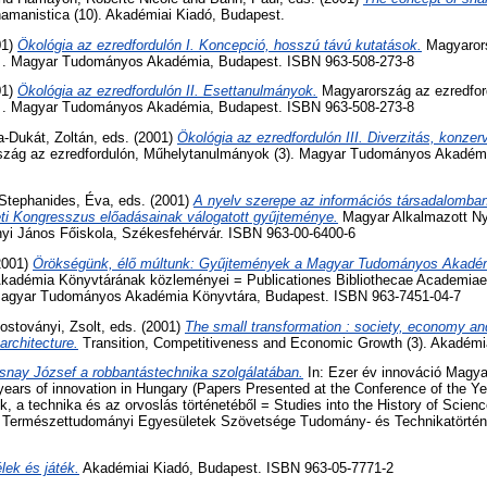
amanistica (10). Akadémiai Kiadó, Budapest.
01)
Ökológia az ezredfordulón I. Koncepció, hosszú távú kutatások.
Magyarors
 . Magyar Tudományos Akadémia, Budapest. ISBN 963-508-273-8
01)
Ökológia az ezredfordulón II. Esettanulmányok.
Magyarország az ezredfor
 . Magyar Tudományos Akadémia, Budapest. ISBN 963-508-273-8
a-Dukát, Zoltán
, eds. (2001)
Ökológia az ezredfordulón III. Diverzitás, konze
zág az ezredfordulón, Műhelytanulmányok (3). Magyar Tudományos Akadém
Stephanides, Éva
, eds. (2001)
A nyelv szerepe az információs társadalomba
ti Kongresszus előadásainak válogatott gyűjteménye.
Magyar Alkalmazott Ny
yi János Főiskola, Székesfehérvár. ISBN 963-00-6400-6
(2001)
Örökségünk, élő múltunk: Gyűjtemények a Magyar Tudományos Akadé
adémia Könyvtárának közleményei = Publicationes Bibliothecae Academiae
 Magyar Tudományos Akadémia Könyvtára, Budapest. ISBN 963-7451-04-7
ostoványi, Zsolt
, eds. (2001)
The small transformation : society, economy and
rchitecture.
Transition, Competitiveness and Economic Growth (3). Akadémi
snay József a robbantástechnika szolgálatában.
In: Ezer év innováció Magya
ears of innovation in Hungary (Papers Presented at the Conference of the Y
 a technika és az orvoslás történetéből = Studies into the History of Scien
 Természettudományi Egyesületek Szövetsége Tudomány- és Technikatörténe
lek és játék.
Akadémiai Kiadó, Budapest. ISBN 963-05-7771-2