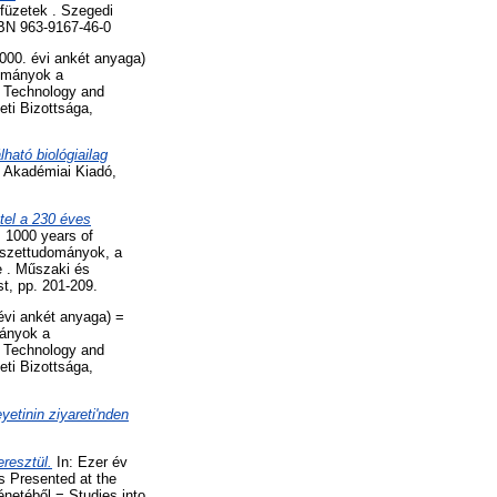
 füzetek . Szegedi
BN 963-9167-46-0
000. évi ankét anyaga)
ulmányok a
, Technology and
ti Bizottsága,
lható biológiailag
 Akadémiai Kiadó,
tel a 230 éves
 1000 years of
észettudományok, a
e . Műszaki és
t, pp. 201-209.
évi ankét anyaga) =
mányok a
, Technology and
ti Bizottsága,
etinin ziyareti'nden
resztül.
In: Ezer év
s Presented at the
netéből = Studies into