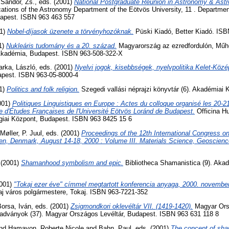
d
Sándor, Zs.
, eds. (2001)
National Postgraduate Reunion in Astronomy & Astr
ations of the Astronomy Department of the Eötvös University, 11 . Departmen
dapest. ISBN 963 463 557
01)
Nobel-díjasok üzenete a törvényhozóknak.
Püski Kiadó, Better Kiadó. ISB
01)
Nukleáris tudomány és a 20. század.
Magyarország az ezredfordulón, Műh
kadémia, Budapest. ISBN 963-508-322-X
arka, László
, eds. (2001)
Nyelvi jogok, kisebbségek, nyelvpolitika Kelet-Köz
apest. ISBN 963-05-8000-4
01)
Politics and folk religion.
Szegedi vallási néprajzi könyvtár (6). Akadémiai 
2001)
Politiques Linguistiques en Europe : Actes du colloque organisé les 20-
ire d'Études Françaises de l'Université Eötvös Loránd de Budapest.
Officina Hu
iai Központ, Budapest. ISBN 963 8425 15 6
Møller, P. Juul
, eds. (2001)
Proceedings of the 12th International Congress o
en, Denmark, August 14-18, 2000 : Volume III. Materials Science, Geoscienc
. (2001)
Shamanhood symbolism and epic.
Bibliotheca Shamanistica (9). Akad
2001)
"Tokaj ezer éve" címmel megtartott konferencia anyaga, 2000. november
aj város polgármestere, Tokaj. ISBN 963-7221-352
Borsa, Iván
, eds. (2001)
Zsigmondkori oklevéltár VII. (1419-1420).
Magyar Ors
kiadványok (37). Magyar Országos Levéltár, Budapest. ISBN 963 631 118 8
nd
Hamayon, Roberte Nicole
and
Bahn, Paul
, eds. (2001)
The concept of sh