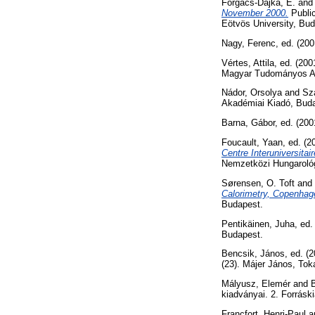
Forgács-Dajka, E.
an
November 2000.
Public
Eötvös University, Bu
Nagy, Ferenc
, ed. (20
Vértes, Attila
, ed. (20
Magyar Tudományos A
Nádor, Orsolya
and
Sz
Akadémiai Kiadó, Bud
Barna, Gábor
, ed. (20
Foucault, Yaan
, ed. (
Centre Interuniversita
Nemzetközi Hungarológ
Sørensen, O. Toft
and
Calorimetry, Copenhag
Budapest.
Pentikäinen, Juha
, ed
Budapest.
Bencsik, János
, ed. (
(23). Májer János, Tok
Mályusz, Elemér
and
kiadványai. 2. Forrás
Francfort, Henri-Paul
a