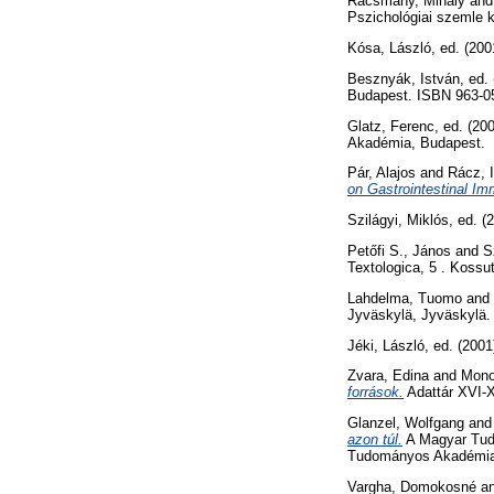
Racsmány, Mihály
an
Pszichológiai szemle k
Kósa, László
, ed. (20
Besznyák, István
, ed.
Budapest. ISBN 963-0
Glatz, Ferenc
, ed. (20
Akadémia, Budapest.
Pár, Alajos
and
Rácz, 
on Gastrointestinal I
Szilágyi, Miklós
, ed. (
Petőfi S., János
and
S
Textologica, 5 . Koss
Lahdelma, Tuomo
and
Jyväskylä, Jyväskylä.
Jéki, László
, ed. (200
Zvara, Edina
and
Mono
források.
Adattár XVI-X
Glanzel, Wolfgang
an
azon túl.
A Magyar Tud
Tudományos Akadémia 
Vargha, Domokosné
a