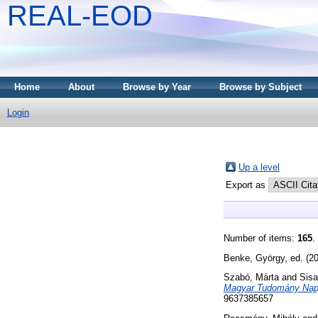
REAL-EOD
Home
About
Browse by Year
Browse by Subject
Login
Up a level
Export as
Number of items:
165
.
Benke, György
, ed. (2
Szabó, Márta
and
Sisa
Magyar Tudomány Napj
9637385657