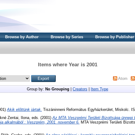
Browse by Author
Browse by Series
Browse by Publisher
Items where Year is 2001
Atom
Group by:
No Grouping
|
Creators
|
Item Type
001)
Akik előttünk jártak.
Tiszáninneni Református Egyházkerület, Miskolc. I
kné Zentai, Ilona
, eds. (2001)
Az MTA Veszprémi Területi Bizottsága ünnepi
a alkalmából : Veszprém, 2001. november 6.
MTA Veszprémi Területi Bizot