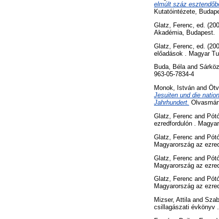
elmúlt száz esztendőbő
Kutatóintézete, Budap
Glatz, Ferenc
, ed. (20
Akadémia, Budapest.
Glatz, Ferenc
, ed. (20
előadások . Magyar T
Buda, Béla
and
Sárköz
963-05-7834-4
Monok, István
and
Ötv
Jesuiten und die natio
Jahrhundert.
Olvasmány
Glatz, Ferenc
and
Pót
ezredfordulón . Magy
Glatz, Ferenc
and
Pót
Magyarország az ezre
Glatz, Ferenc
and
Pót
Magyarország az ezre
Glatz, Ferenc
and
Pót
Magyarország az ezre
Mizser, Attila
and
Szab
csillagászati évkönyv 