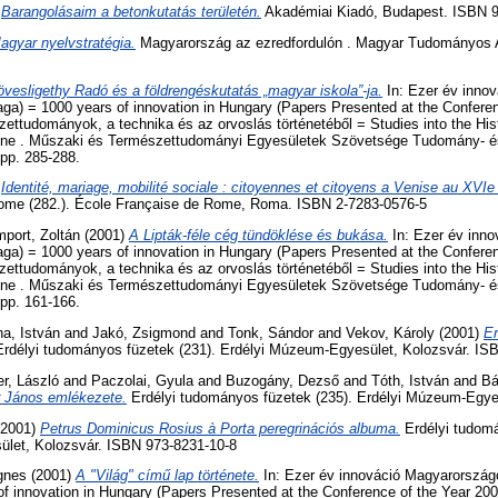
)
Barangolásaim a betonkutatás területén.
Akadémiai Kiadó, Budapest. ISBN 9
agyar nyelvstratégia.
Magyarország az ezredfordulón . Magyar Tudományos 
vesligethy Radó és a földrengéskutatás „magyar iskola”-ja.
In: Ezer év inno
aga) = 1000 years of innovation in Hungary (Papers Presented at the Conferen
ttudományok, a technika és az orvoslás történetéből = Studies into the His
ne . Műszaki és Természettudományi Egyesületek Szövetsége Tudomány- és
pp. 285-288.
)
Identité, mariage, mobilité sociale : citoyennes et citoyens a Venise au XVIe 
Rome (282.). École Française de Rome, Roma. ISBN 2-7283-0576-5
port, Zoltán
(2001)
A Lipták-féle cég tündöklése és bukása.
In: Ezer év inn
aga) = 1000 years of innovation in Hungary (Papers Presented at the Conferen
ttudományok, a technika és az orvoslás történetéből = Studies into the His
ne . Műszaki és Természettudományi Egyesületek Szövetsége Tudomány- és
pp. 161-166.
a, István
and
Jakó, Zsigmond
and
Tonk, Sándor
and
Vekov, Károly
(2001)
Er
rdélyi tudományos füzetek (231). Erdélyi Múzeum-Egyesület, Kolozsvár. IS
er, László
and
Paczolai, Gyula
and
Buzogány, Dezső
and
Tóth, István
and
Bá
 János emlékezete.
Erdélyi tudományos füzetek (235). Erdélyi Múzeum-Egyes
2001)
Petrus Dominicus Rosius à Porta peregrinációs albuma.
Erdélyi tudomá
let, Kolozsvár. ISBN 973-8231-10-8
gnes
(2001)
A "Világ" című lap története.
In: Ezer év innováció Magyarországo
f innovation in Hungary (Papers Presented at the Conference of the Year 20