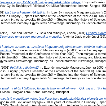
yarországon, 1551-1750 : könyvjegyzékek bibliográfiája.
Könyvtártörténeti
z Gyula Tanárképző Főiskolai Kar Művelődéstörténeti Intézet, Szeged. IS
01)
Első kereskedelmi térképünk.
In: Ezer év innováció Magyarországon (a 2
tion in Hungary (Papers Presented at the Conference of the Year 2000). Tan
 technika és az orvoslás történetéből = Studies into the History of Science
 Természettudományi Egyesületek Szövetsége Tudomány- és Technikatörténe
lickle, Tibor
and
Lakatos, G. Béla
and
Mihálykó, Csaba
(2001)
Fénnyel aktivá
 Szemcsés rendszerek matematikai modelljei.
A kémia újabb eredményei (89).
A kohászat szerepe az ezeréves Magyarország történetében, különös tekintet
yártásra.
In: Ezer év innováció Magyarországon (a 2000. évi ankét anyaga) =
 (Papers Presented at the Conference of the Year 2000). Tanulmányok a term
s történetéből = Studies into the History of Science, Technology and Medicin
yesületek Szövetsége Tudomány- és Technikatörténeti Bizottsága, Budapes
(2001)
Felfaljuk a jövőnket?
In: Ezer év innováció Magyarországon (a 2000. 
on in Hungary (Papers Presented at the Conference of the Year 2000). Tanul
 technika és az orvoslás történetéből = Studies into the History of Science
 Természettudományi Egyesületek Szövetsége Tudomány- és Technikatörténe
.
 jasa! : a török küldöttség látogatásának emlékkönyve = Çok yaşa! : Türk hey
 Kiadó - Magyar-Török Baráti Társaság, Budapest.
innováció modelljének változása Rosenberg gazdaságtörténész elemzésein ke
on (a 2000. évi ankét anyaga) = 1000 years of innovation in Hungary (Paper
 2000). Tanulmányok a természettudományok, a technika és az orvoslás törté