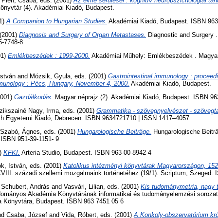
d
Pléh, Csaba
, eds. (2001)
Az elme sérülései : kognitív neuropszichológiai ta
önyvtár (4). Akadémiai Kiadó, Budapest.
01)
A Companion to Hungarian Studies.
Akadémiai Kiadó, Budapest. ISBN 963
 (2001)
Diagnosis and Surgery of Organ Metastases.
Diagnostic and Surgery .
5-7748-8
01)
Emlékbeszédek : 1999-2000.
Akadémiai Műhely: Emlékbeszédek . Magy
István
and
Mózsik, Gyula
, eds. (2001)
Gastrointestinal immunology : proceed
mmunology : Pécs, Hungary, November 4, 2000.
Akadémiai Kiadó, Budapest.
2001)
Gazdálkodás.
Magyar néprajz (2). Akadémiai Kiadó, Budapest. ISBN 9
zikszainé Nagy, Irma
, eds. (2001)
Grammatika - szövegnyelvészet - szövegt
uth Egyetemi Kiadó, Debrecen. ISBN 9634721710 | ISSN 1417–4057
Szabó, Ágnes
, eds. (2001)
Hungarologische Beiträge.
Hungarologische Beiträg
 ISBN 951-39-1151- 9
1)
KFKI.
Arteria Studio, Budapest. ISBN 963-00-8942-4
k, István
, eds. (2001)
Katolikus intézményi könyvtárak Magyarországon, 152
VIII. századi szellemi mozgalmaink történetéhez (19/1). Scriptum, Szeged.
d
Schubert, András
and
Vasvári, Lilian
, eds. (2001)
Kis tudománymetria, nagy 
ományos Akadémia Könyvtárának informatikai és tudományelemzési sorozat
Könyvtára, Budapest. ISBN 963 7451 05 6
nd
Csaba, József
and
Vida, Róbert
, eds. (2001)
A Konkoly-obszervatórium kró