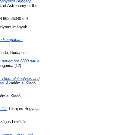
ophysics Hungary,
t of Astronomy of the
N 963 86040 6 9
elytanulmányok .
ép-Európában.
Kiadó, Budapest.
21 novembre 2000 par le
ngarica (12).
n Thermal Analysis and
es.
Akadémiai Kiadó,
émiai Kiadó,
 17.
Tokaj és Hegyalja
zágos Levéltár
amanism : uses and