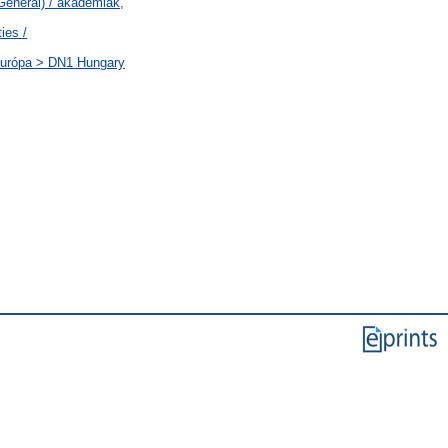
General) / akadémiák,
ies /
-Európa > DN1 Hungary