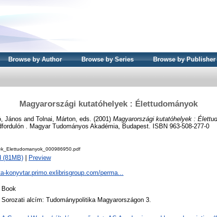
Browse by Author
Browse by Series
Browse by Publisher
Magyarországi kutatóhelyek : Élettudományok
ó, János
and
Tolnai, Márton
, eds. (2001)
Magyarországi kutatóhelyek : Élett
dfordulón . Magyar Tudományos Akadémia, Budapest. ISBN 963-508-277-0
ek_Elettudomanyok_000986950.pdf
d (81MB)
|
Preview
ta-konyvtar.primo.exlibrisgroup.com/perma...
Book
Sorozati alcím: Tudománypolitika Magyarországon 3.