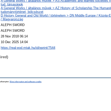
A General Works / általános művek > AS Academies and learned societies (
tud. társaságok
A General Works / általános művek > AZ History of Scholarship The Humanit
tudománytörténet, bölcsészet
D History General and Old World / történelem > DN Middle Europe / Közép
/ Magyarország
ALEPH SWORD
ALEPH SWORD
28 Nov 2018 06:14
10 Dec 2025 14:04
https://real-eod.mtak.hu/id/eprint/7544
ired)
Southampton.
More information and software credits
.