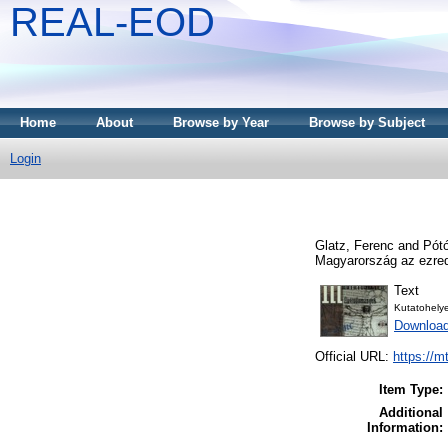
REAL-EOD
Home
About
Browse by Year
Browse by Subject
Login
Glatz, Ferenc
and
Pót
Magyarország az ezre
Text
Kutatohely
Downloa
Official URL:
https://m
Item Type:
Additional
Information: