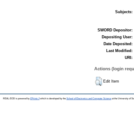
Subjects:
SWORD Depositor:
Depositing User:
Date Deposited:
Last Modified:
URI:
Actions (login requ
Edit Item
REAL-EOD is powered by
EPrints 3
which is developed by the
School of Electronics and Computer Science
at the University of 