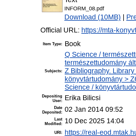
INFORM_08.pdf
Download (10MB)
|
Pr
Official URL:
https://mta-konyv
Book
Item Type:
Q Science / természet
természettudomány ál
Z Bibliography. Librar
Subjects:
könyvtártudomány > Z6
Science / könyvtártud
Depositing
Erika Bilicsi
User:
Date
02 Jan 2014 09:52
Deposited:
Last
10 Dec 2025 14:04
Modified:
https://real-eod.mtak.hu
URI: