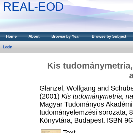
REAL-EOD
Home
About
Browse by Year
Browse by Subject
Login
Kis tudománymetria,
Glanzel, Wolfgang
and
Schube
(2001)
Kis tudománymetria, na
Magyar Tudományos Akadémia 
tudományelemzési sorozata, 
Könyvtára, Budapest. ISBN 96
Text