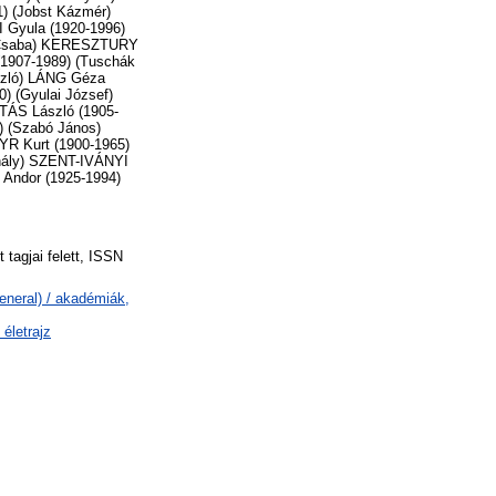
) (Jobst Kázmér)
 Gyula (1920-1996)
éh Csaba) KERESZTURY
(1907-1989) (Tuschák
szló) LÁNG Géza
) (Gyulai József)
OTÁS László (1905-
) (Szabó János)
R Kurt (1900-1965)
ihály) SZENT-IVÁNYI
Andor (1925-1994)
tagjai felett, ISSN
eneral) / akadémiák,
életrajz