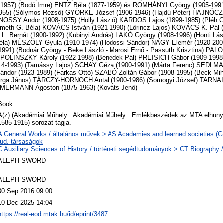
1957) (Bodó Imre) ENTZ Béla (1877-1959) és ROMHÁNYI György (1905-1991
955) (Sólymos Rezső) GYÖRKE József (1906-1946) (Hajdú Péter) HAJNÓCZI
ÁNOSSY Andor (1908-1975) (Holly László) KARDOS Lajos (1899-1985) (Pl
meth G. Béla) KOVÁCS István (1921-1990) (Lőrincz Lajos) KOVÁCS K. Pál 
. Bernát (1900-1992) (Kubinyi András) LAKÓ György (1908-1996) (Honti Lá
Béla) MÉSZÖLY Gyula (1910-1974) (Hodossi Sándor) NAGY Elemér (1920-2000
91) (Bodnár György - Beke László - Marosi Ernő - Passuth Krisztina) PAL
) POLINSZKY Károly (1922-1998) (Benedek Pál) PREISICH Gábor (1909-1998
-1993) (Tamássy Lajos) SCHAY Géza (1900-1991) (Márta Ferenc) SEDLMAY
ándor (1923-1989) (Farkas Ottó) SZABÓ Zoltán Gábor (1908-1995) (Beck M
arga János) TÁRCZY-HORNOCH Antal (1900-1986) (Somogyi József) TARNAI 
IMMERMANN Ágoston (1875-1963) (Kováts Jenő)
Book
A(z) (Akadémiai Műhely : Akadémiai Műhely : Emlékbeszédek az MTA elhunyt 
1585-1915) sorozat tagja.
A General Works / általános művek > AS Academies and learned societies (G
tud. társaságok
C Auxiliary Sciences of History / történeti segédtudományok > CT Biography / 
ALEPH SWORD
ALEPH SWORD
30 Sep 2016 09:00
10 Dec 2025 14:04
https://real-eod.mtak.hu/id/eprint/3487