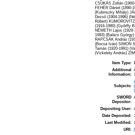
CSUKÁS Zoltán (1900-
FEHÉR Dániel (1890-1
(Kubinszky Mihály) J
Dezső (1904-1996) (Né
Róbert) KUMOROVITZ L
(1916-1980) (Győrffy 
NÉMETH Lajos (1929-19
1993) (Balázs György
RAPCSÁK András (1914
(Bocsa Iván) SIMON S
Tamás (1920-1991) (V
(Vizkelety András) Z
Item Type:
Additional
Information:
Subjects:
SWORD
Depositor:
Depositing User:
Date Deposited:
Last Modified:
URI: