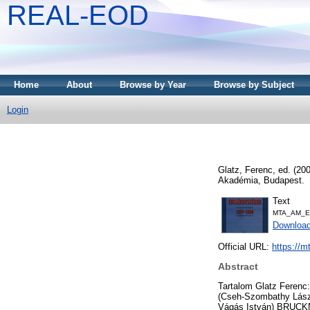
REAL-EOD
Home
About
Browse by Year
Browse by Subject
Login
Glatz, Ferenc
, ed. (20
Akadémia, Budapest.
Text
MTA_AM_Em
Downloa
Official URL:
https://m
Abstract
Tartalom Glatz Ferenc
(Cseh-Szombathy Lász
Vágás István) BRUCKN