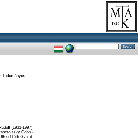
ar Tudományos
udolf (1931-1997)
arosolszky Ödön -
67) (Tóth Gyula)