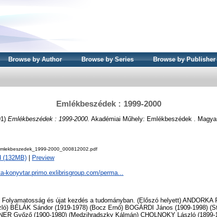
Browse by Author
Browse by Series
Browse by Publisher
Emlékbeszédek : 1999-2000
01)
Emlékbeszédek : 1999-2000.
Akadémiai Műhely: Emlékbeszédek . Magy
lekbeszedek_1999-2000_000812002.pdf
d (132MB)
|
Preview
ta-konyvtar.primo.exlibrisgroup.com/perma...
: Folyamatosság és újat kezdés a tudományban. (Előszó helyett) ANDORKA R
ló) BÉLÁK Sándor (1919-1978) (Bocz Ernő) BOGÁRDI János (1909-1998) (St
ER Győző (1900-1980) (Medzihradszky Kálmán) CHOLNOKY László (1899-19