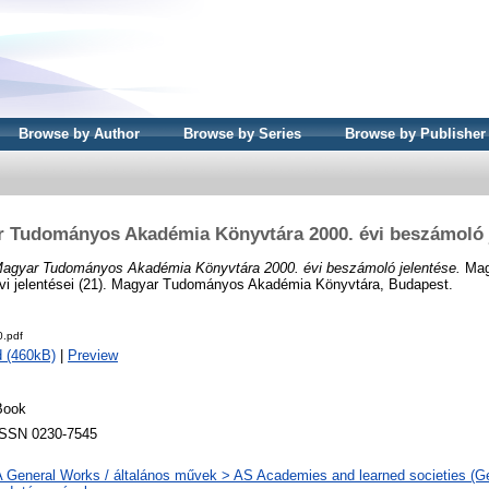
Browse by Author
Browse by Series
Browse by Publisher
 Tudományos Akadémia Könyvtára 2000. évi beszámoló 
agyar Tudományos Akadémia Könyvtára 2000. évi beszámoló jelentése.
Mag
i jelentései (21). Magyar Tudományos Akadémia Könyvtára, Budapest.
.pdf
 (460kB)
|
Preview
Book
ISSN 0230-7545
A General Works / általános művek > AS Academies and learned societies (Ge