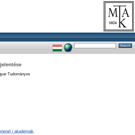
jelentése
yar Tudományos
neral) / akadémiák,