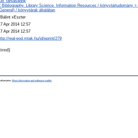
ud. társaságok
 Bibliography. Library Science. Information Resources / könyvtártudomány > 
General) / könyvtárak általában
Bálint xEszter
17 Apr 2014 12:57
17 Apr 2014 12:57
ttp://real-eod.mtak.hu/id/eprint/279
ired)
Southampton.
More information and software credits
.