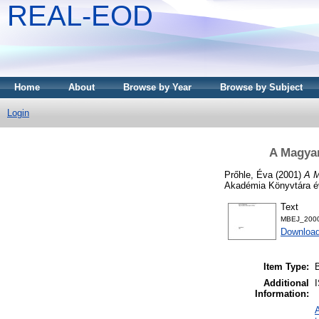
REAL-EOD
Home
About
Browse by Year
Browse by Subject
Login
A Magyar
Prőhle, Éva
(2001)
A M
Akadémia Könyvtára év
Text
MBEJ_2000
Download
Item Type:
Additional
Information: