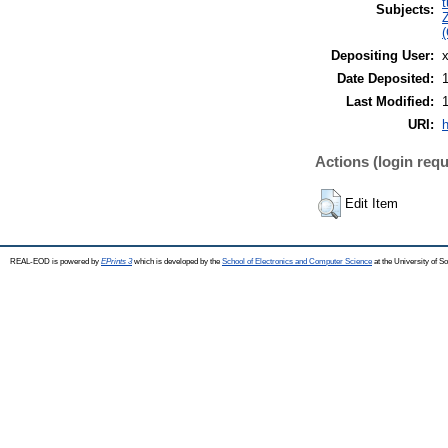
t
Subjects:
Z
(
Depositing User:
x
Date Deposited:
Last Modified:
URI:
h
Actions (login requ
Edit Item
REAL-EOD is powered by
EPrints 3
which is developed by the
School of Electronics and Computer Science
at the University of 