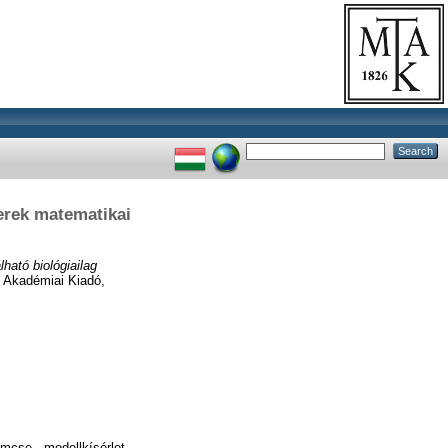
erek matematikai
lható biológiailag
 Akadémiai Kiadó,
emcse - modellkísérlet