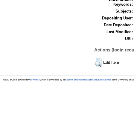
Keywords:
Subjects:
Depositing User:
Date Deposited:
Last Modified:
URI:
Actions (login requ
Edit Item
REAL-EOD is powered by
EPrints 3
which is developed by the
School of Electronics and Computer Science
at the University of 