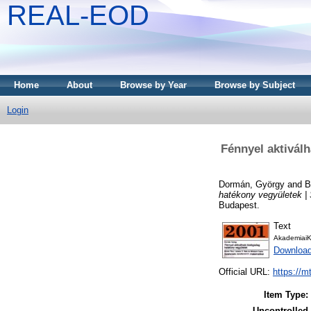
REAL-EOD
Home
About
Browse by Year
Browse by Subject
Login
Fénnyel aktivál
Dormán, György
and
B
hatékony vegyületek |
Budapest.
Text
AkademiaiK
Downloa
Official URL:
https://m
Item Type:
Uncontrolled