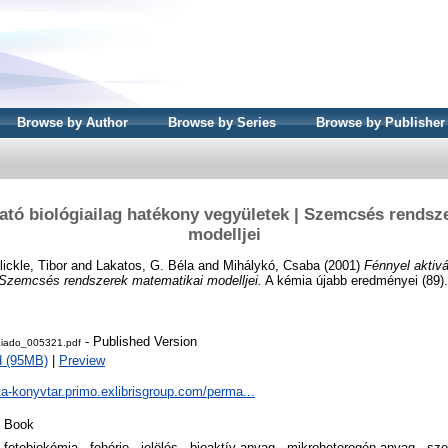
Browse by Author
Browse by Series
Browse by Publisher
ható biológiailag hatékony vegyületek | Szemcsés rendsz
modelljei
lickle, Tibor
and
Lakatos, G. Béla
and
Mihálykó, Csaba
(2001)
Fénnyel aktivá
 Szemcsés rendszerek matematikai modelljei.
A kémia újabb eredményei (89).
- Published Version
iado_005321.pdf
d (95MB)
|
Preview
ta-konyvtar.primo.exlibrisgroup.com/perma...
Book
fotobiokémia - fehérje - jelölés - bioaktív anyag - mikroheterogén anyag - sz