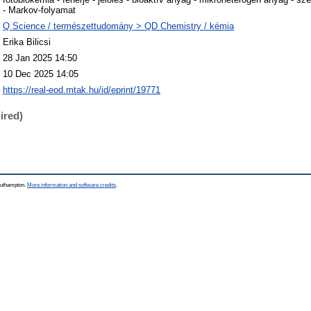
- Markov-folyamat
Q Science / természettudomány > QD Chemistry / kémia
Erika Bilicsi
28 Jan 2025 14:50
10 Dec 2025 14:05
https://real-eod.mtak.hu/id/eprint/19771
ired)
Southampton.
More information and software credits
.