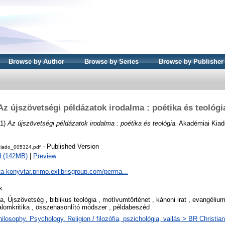
Browse by Author
Browse by Series
Browse by Publisher
Az újszövetségi példázatok irodalma : poétika és teológi
01)
Az újszövetségi példázatok irodalma : poétika és teológia.
Akadémiai Kiad
- Published Version
iado_005324.pdf
d (142MB)
|
Preview
ta-konyvtar.primo.exlibrisgroup.com/perma...
k
ia, Újszövetség , biblikus teológia , motívumtörténet , kánoni irat , evangélium
alomkritika , összehasonlító módszer , példabeszéd
ilosophy. Psychology. Religion / filozófia, pszichológia, vallás > BR Christia