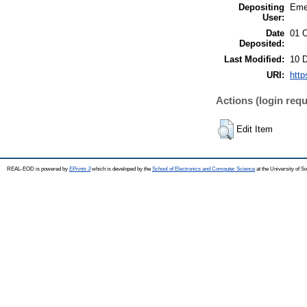
Depositing
Eme
User:
Date
01 
Deposited:
Last Modified:
10 
URI:
http
Actions (login requ
Edit Item
REAL-EOD is powered by
EPrints 3
which is developed by the
School of Electronics and Computer Science
at the University of 