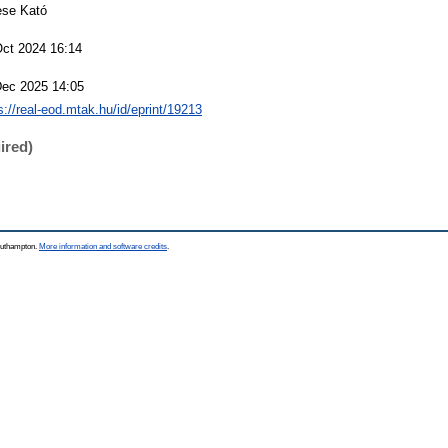
se Kató
Oct 2024 16:14
Dec 2025 14:05
s://real-eod.mtak.hu/id/eprint/19213
ired)
Southampton.
More information and software credits
.