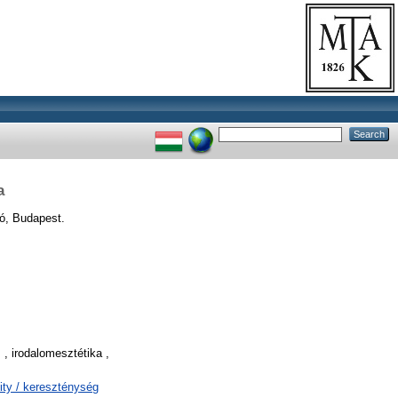
a
ó, Budapest.
 , irodalomesztétika ,
nity / kereszténység