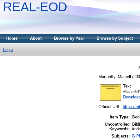
REAL-EOD
Home
About
Browse by Year
Browse by Subject
Login
Mártonffy, Marcell
(20
Text
AkademiaiK
Downloa
Official URL:
https://m
Item Type:
Boo
Uncontrolled
Bibl
Keywords:
irod
Subjects:
B Ph