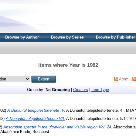
Browse by Author
Browse by Series
Browse by Publisher
Items where Year is 1982
Atom
Group by:
No Grouping
|
Creators
|
Item Type
1982)
A Dunántúl településtörténete IV.
A Dunántúl településtörténete, 4 . M
982)
A Dunántúl településtörténete V/I.
A Dunántúl településtörténete, 5/1 . 
2)
Absorption spectra in the ultraviolet and visible region Vol. 24.
Absorption sp
). Akadémiai Kiadó, Budapest.