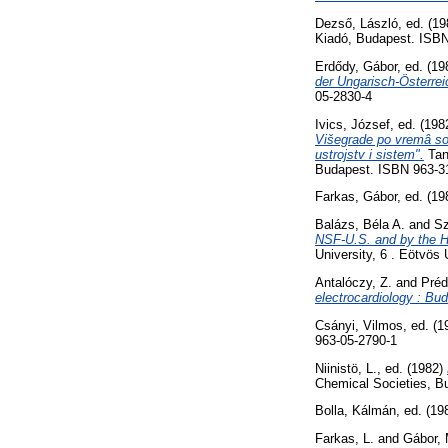
Dezső, László
, ed. (1
Kiadó, Budapest. ISBN
Erdődy, Gábor
, ed. (1
der Ungarisch-Österre
05-2830-4
Ivics, József
, ed. (19
Višegrade po vremâ sov
ustrojstv i sistem".
Tan
Budapest. ISBN 963-3
Farkas, Gábor
, ed. (1
Balázs, Béla A.
and
Sz
NSF-U.S. and by the 
University, 6 . Eötvös 
Antalóczy, Z.
and
Préd
electrocardiology : B
Csányi, Vilmos
, ed. (
963-05-2790-1
Niinistö, L.
, ed. (1982)
Chemical Societies, Bu
Bolla, Kálmán
, ed. (1
Farkas, L.
and
Gábor, 