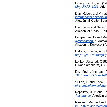
Görög, Sándor
, ed. (1
May 20-22, 1981.
Advan
Dán, Róbert
and
Pirnát
international colloquiu
Akadémiai Kiadó, Bud
Hay, Louis
and
Nagy, P
Akadémiai Kiadó - Édi
Lampé, László
and
Mód
gyakorlatban.
A Magyar
Akadémia Debreceni A
Bakáts, Tiborné
, ed. (
helységnév mutatója (in
Lenkei, Júlia
, ed. (198
Lukács archívum) (1).
Dezsényi, János
and
F
1981. évi működéséről
Surján, L.
and
Bodó, G
of otorhinolaryngology
Napalkov, N. P.
and
Ec
Assistance.
Akadémiai
Niessen, Manfred
and
in Eastern and Wester