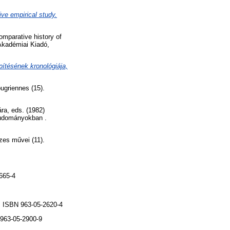
ve empirical study.
mparative history of
 Akadémiai Kiadó,
pítésének kronológiája,
ugriennes (15).
ára
, eds. (1982)
tudományokban .
es művei (11).
665-4
 ISBN 963-05-2620-4
 963-05-2900-9