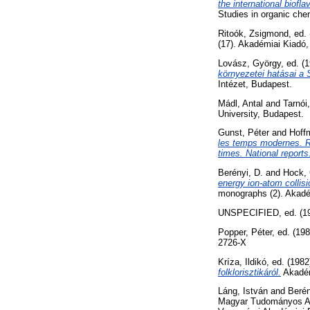
the international biof
Studies in organic che
Ritoók, Zsigmond
, ed.
(17). Akadémiai Kiadó
Lovász, György
, ed. (
környezetei hatásai a 
Intézet, Budapest.
Mádl, Antal
and
Tarnói
University, Budapest.
Gunst, Péter
and
Hoff
les temps modernes. R
times. National reports
Berényi, D.
and
Hock, 
energy ion-atom collis
monographs (2). Akadé
UNSPECIFIED, ed. (1
Popper, Péter
, ed. (19
2726-X
Kríza, Ildikó
, ed. (198
folklorisztikáról.
Akadém
Láng, István
and
Berén
Magyar Tudományos Ak