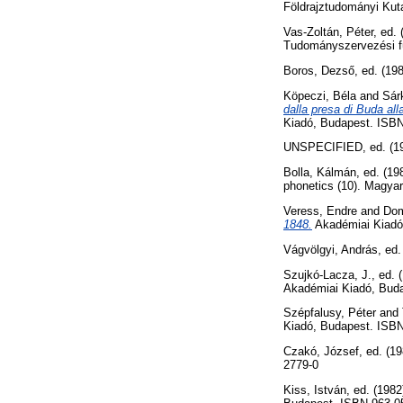
Földrajztudományi Kuta
Vas-Zoltán, Péter
, ed.
Tudományszervezési fü
Boros, Dezső
, ed. (19
Köpeczi, Béla
and
Sár
dalla presa di Buda all
Kiadó, Budapest. ISBN
UNSPECIFIED, ed. (1
Bolla, Kálmán
, ed. (1
phonetics (10). Magy
Veress, Endre
and
Dom
1848.
Akadémiai Kiadó
Vágvölgyi, András
, ed
Szujkó-Lacza, J.
, ed. 
Akadémiai Kiadó, Bud
Szépfalusy, Péter
and
Kiadó, Budapest. ISBN
Czakó, József
, ed. (1
2779-0
Kiss, István
, ed. (198