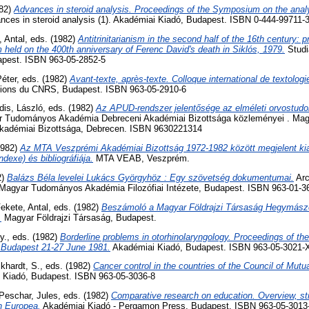
982)
Advances in steroid analysis. Proceedings of the Symposium on the analys
ces in steroid analysis (1). Akadémiai Kiadó, Budapest. ISBN 0-444-99711-
, Antal
, eds. (1982)
Antitrinitarianism in the second half of the 16th century: 
m held on the 400th anniversary of Ferenc David's death in Siklós, 1979.
Studi
apest. ISBN 963-05-2852-5
éter
, eds. (1982)
Avant-texte, après-texte. Colloque international de textolog
tions du CNRS, Budapest. ISBN 963-05-2910-6
is, László
, eds. (1982)
Az APUD-rendszer jelentősége az elméleti orvostudo
 Tudományos Akadémia Debreceni Akadémiai Bizottsága közleményei . Ma
kadémiai Bizottsága, Debrecen. ISBN 9630221314
1982)
Az MTA Veszprémi Akadémiai Bizottság 1972-1982 között megjelent kia
dexe) és bibliográfiája.
MTA VEAB, Veszprém.
2)
Balázs Béla levelei Lukács Györgyhöz : Egy szövetség dokumentumai.
Arc
 Magyar Tudományos Akadémia Filozófiai Intézete, Budapest. ISBN 963-01-3
ekete, Antal
, eds. (1982)
Beszámoló a Magyar Földrajzi Társaság Hegymász
.
Magyar Földrajzi Társaság, Budapest.
y.
, eds. (1982)
Borderline problems in otorhinolaryngology. Proceedings of th
. Budapest 21-27 June 1981.
Akadémiai Kiadó, Budapest. ISBN 963-05-3021-
khardt, S.
, eds. (1982)
Cancer control in the countries of the Council of Mut
 Kiadó, Budapest. ISBN 963-05-3036-8
Peschar, Jules
, eds. (1982)
Comparative research on education. Overview, str
n Europea.
Akadémiai Kiadó - Pergamon Press, Budapest. ISBN 963-05-3013