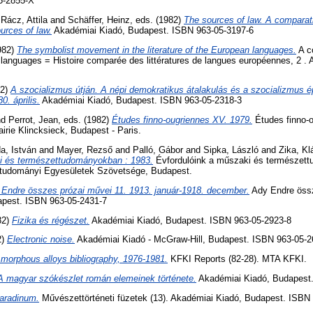
5-2855-X
d
Rácz, Attila
and
Schäffer, Heinz
, eds. (1982)
The sources of law. A comparati
urces of law.
Akadémiai Kiadó, Budapest. ISBN 963-05-3197-6
1982)
The symbolist movement in the literature of the European languages.
A co
n languages = Histoire comparée des littératures de langues européennes, 2 .
82)
A szocializmus útján. A népi demokratikus átalakulás és a szocializmus é
. április.
Akadémiai Kiadó, Budapest. ISBN 963-05-2318-3
nd
Perrot, Jean
, eds. (1982)
Études finno-ougriennes XV. 1979.
Études finno-o
irie Klincksieck, Budapest - Paris.
a, István
and
Mayer, Rezső
and
Palló, Gábor
and
Sipka, László
and
Zika, Kl
i és természettudományokban : 1983.
Évfordulóink a műszaki és természet
tudományi Egyesületek Szövetsége, Budapest.
Endre összes prózai művei 11. 1913. január-1918. december.
Ady Endre össz
apest. ISBN 963-05-2431-7
82)
Fizika és régészet.
Akadémiai Kiadó, Budapest. ISBN 963-05-2923-8
2)
Electronic noise.
Akadémiai Kiadó - McGraw-Hill, Budapest. ISBN 963-05-2
morphous alloys bibliography, 1976-1981.
KFKI Reports (82-28). MTA KFKI.
A magyar szókészlet román elemeinek története.
Akadémiai Kiadó, Budapest.
aradinum.
Művészettörténeti füzetek (13). Akadémiai Kiadó, Budapest. ISBN