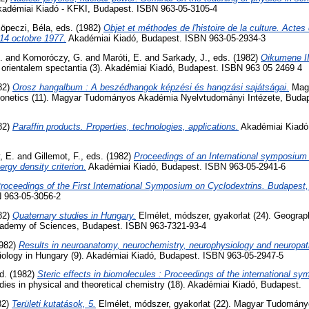
adémiai Kiadó - KFKI, Budapest. ISBN 963-05-3105-4
öpeczi, Béla
, eds. (1982)
Objet et méthodes de l'histoire de la culture. Actes
14 octobre 1977.
Akadémiai Kiadó, Budapest. ISBN 963-05-2934-3
.
and
Komoróczy, G.
and
Maróti, E.
and
Sarkady, J.
, eds. (1982)
Oikumene II
 orientalem spectantia (3). Akadémiai Kiadó, Budapest. ISBN 963 05 2469 4
982)
Orosz hangalbum : A beszédhangok képzési és hangzási sajátságai.
Magy
honetics (11). Magyar Tudományos Akadémia Nyelvtudományi Intézete, Buda
982)
Paraffin products. Properties, technologies, applications.
Akadémiai Kiadó
, E.
and
Gillemot, F.
, eds. (1982)
Proceedings of an International symposium
ergy density criterion.
Akadémiai Kiadó, Budapest. ISBN 963-05-2941-6
roceedings of the First International Symposium on Cyclodextrins. Budapest,
 963-05-3056-2
982)
Quaternary studies in Hungary.
Elmélet, módszer, gyakorlat (24). Geograp
Academy of Sciences, Budapest. ISBN 963-7321-93-4
1982)
Results in neuroanatomy, neurochemistry, neurophysiology and neuropat
iology in Hungary (9). Akadémiai Kiadó, Budapest. ISBN 963-05-2947-5
ed. (1982)
Steric effects in biomolecules : Proceedings of the international sy
ies in physical and theoretical chemistry (18). Akadémiai Kiadó, Budapest.
82)
Területi kutatások, 5.
Elmélet, módszer, gyakorlat (22). Magyar Tudomán