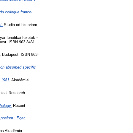
 du colloque franco-
I.
Studia ad historiam
ar fonetikai füzetek =
pest. ISBN 963 8461
, Budapest. ISBN 963-
 on absorbed specific
 1981.
Akadémiai
hical Research
hology.
Recent
mposium : Eger,
yos Akadémia