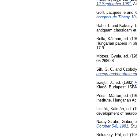
12 September 1981.
Ak
Goff, Jacques le
and
K
hongrois de Tihany 10-
Hahn, I.
and
Kákosy, L
antiquam classicam et
Bolla, Kálmán
, ed. (1
Hungarian papers in p
17 9
Mózes, Gyula
, ed. (1
05-2680-8
Sih, G. C.
and
Czoboly
energy and/or strain en
Szejtli, J.
, ed. (1982)
P
Kiadó, Budapest. ISBN
Pécsi, Márton
, ed. (1
Institute, Hungarian 
Lissák, Kálmán
, ed. (
development of neurob
Náray-Szabó, Gábor
, 
October 5-8, 1981.
Stud
Beluszky, Pál
, ed. (19