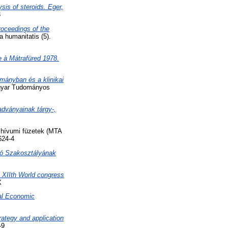
is of steroids. Eger,
3
proceedings of the
a humanitatis (5).
ie à Mátrafüred 1978.
mányban és a klinikai
gyar Tudományos
dványainak tárgy-,
hívumi füzetek (MTA
624-4
ó Szakosztályának
e XIIth World congress
X
ual Economic
ategy and application
-9