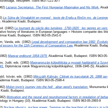
Bizottsága, Veszprém. ISBN 963-7121-30-7
1982)
Lazarus Secretarius. The First Hungarian Mapmaker and His Work.
Akadé
82)
Le Sūtra de Vimalakīrti en mongol : texte de Ergilu-a Rinčin ms. de Leningr
). Akadémiai Kiadó, Budapest.
 ed. (1982)
Le tournant du siècle des lumières, 1760-1820 : les genres en vers
ive history of literatures in European languages = Histoire comparée des litt
émiai Kiadó, Budapest. ISBN 963-05-2541-0
m, Vanda
, eds. (1982)
Legal development and comparative law 1982. Évolution
d essays for the 11th Congress of Comparative Law.
Akadémiai Kiadó, Budap
(1982)
Magyar erdészet 1954-1979.
Akadémiai Kiadó, Budapest. ISBN 963-05
es, Judit
, eds. (1982)
Magyarország külpolitikája a nyugati hadjárattól a Szov
41.
Diplomáciai iratok Magyarország külpolitikájához, 1936-1945 (5). Akadém
jtő, István
, eds. (1982)
Mikszáth Kálmán: Cikkek és karcolatok 26. 1888 jan-
adémiai Kiadó, Budapest. ISBN 963-05-2598-4
1982)
Molon toyin's journey into the hell : altan gerel's translation.
Monumenta li
i Kiadó, Budapest.
1982)
Motivation and the neural and neurohumoral factors in regulation of beha
iology in Hungary (10). Akadémiai Kiadó, Budapest. ISBN 963-05-2993-9
82)
Nuclear physics, nuclear power. Seminar on the teaching of physics in sch