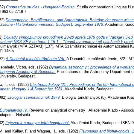
982)
Contrastive studies - Hungarian-English.
Studia comparationis linguae Hu
 963-05-2719-7
982)
Demographie, Bevölkerungs- und Agrarstatistik. Beiträge der ersten wiss
ichischen Historikerkommission. Budapest, September 1978.
Akadémiai Kiadó
82)
Doklady simpoziumov provodimyh 23-28 aprelâ 1979 goda v Vajsige i 5-1
eŝanij NKS SÈV po teme 1-15.1. : "Teoriâ avtomatov i eë priloženiâ k proekt
ulmányok (MTA SZTAKI) (137). MTA Számítástechnikai és Automatizálási Kut
11-145-5
982)
A Dunántúl településtörténete V/II.
A Dunántúl településtörténete, 5/2 .
ebehely, Victor
, eds. (1982)
Dynamical astronomy : proceedings of a worksh
Hungarian Academy of Sciences.
Publications of the Astronomy Department o
University, Budapest.
a, I.
, eds. (1982)
Electrocardiology '81 : Proceedings of the 8th International
udapest, Hungary 1-4 September 1981.
Akadémiai Kiadó, Budapest.
1982)
Etológiai szemináriumok 1979.
Biológiai tanulmányok (8). Akadémiai Ki
Euroanalysis IV.
Reviews on analytical chemistry . Akadémiai Kiadó - Associa
dapest - Helsinki.
982)
Fejezetek a magyar leíró hangtanból.
Akadémiai Kiadó, Budapest. ISBN 9
M.
and
Kállay, F.
and
Wagner, H.
, eds. (1982)
Flavonoids and bioflavonoids, 