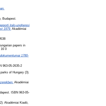
ban.
, Budapest.
apporti italo-ungheresi
est 1979.
Akadémiai
0538
ungarian papers in
 16 0
 dokumentumai 1780-
N 963-05-2635-2
 parks of Hungary (3).
szerekben.
Akadémiai
dapest. ISBN 963-05-
2). Akadémiai Kiadó,