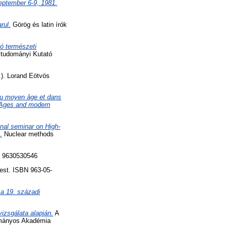
eptember 6-9, 1981.
rul.
Görög és latin írók
tó természeti
ztudományi Kutató
.). Lorand Eötvös
au moyen âge et dans
e Ages and modern
onal seminar on High-
.
Nuclear methods
N 9630530546
est. ISBN 963-05-
a 19. századi
izsgálata alapján.
A
ományos Akadémia