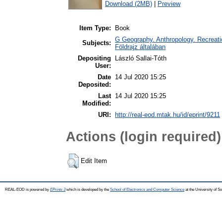
Download (2MB)
|
Preview
Item Type:
Book
G Geography. Anthropology. Recreatio
Subjects:
Földrajz általában
Depositing
László Sallai-Tóth
User:
Date
14 Jul 2020 15:25
Deposited:
Last
14 Jul 2020 15:25
Modified:
URI:
http://real-eod.mtak.hu/id/eprint/9211
Actions (login required)
Edit Item
REAL-EOD is powered by
EPrints 3
which is developed by the
School of Electronics and Computer Science
at the University of 