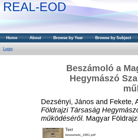
REAL-EOD
Home
About
Browse by Year
Browse by Subject
Login
Beszámoló a Mag
Hegymászó Szak
mű
Dezsényi, János
and
Fekete, 
Földrajzi Társaság Hegymászó
működéséről.
Magyar Földrajz
Text
beszamolo_1981.pdf