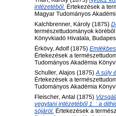
intézetéből.
Értekezések a ter
Magyar Tudományos Akadémia 
Kalchbrenner, Károly
(1875)
D
természettudományok köréből
Könyvkiadó Hivatala, Budapes
Érkövy, Adolf
(1875)
Emlékbesz
Értekezések a természettudom
Tudományos Akadémia Könyvki
Schuller, Alajos
(1875)
A súly 
Értekezések a természettudom
Tudományos Akadémia Könyvki
Fleischer, Antal
(1875)
Vizsgál
vegytani intézetéből 1. : a di
sójáról.
Értekezések a termész