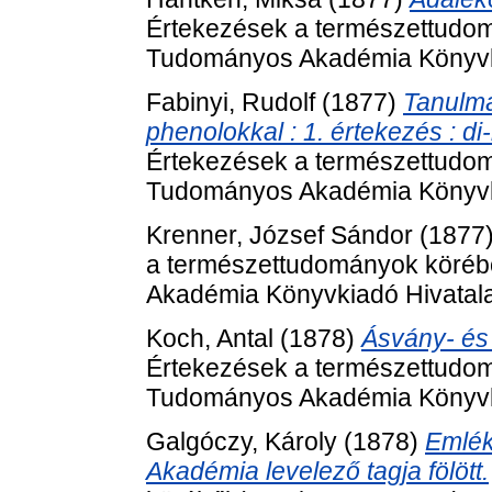
Értekezések a természettudom
Tudományos Akadémia Könyvki
Fabinyi, Rudolf
(1877)
Tanulmá
phenolokkal : 1. értekezés : d
Értekezések a természettudom
Tudományos Akadémia Könyvki
Krenner, József Sándor
(1877
a természettudományok köréb
Akadémia Könyvkiadó Hivatala
Koch, Antal
(1878)
Ásvány- és
Értekezések a természettudom
Tudományos Akadémia Könyvki
Galgóczy, Károly
(1878)
Emlék
Akadémia levelező tagja fölött.