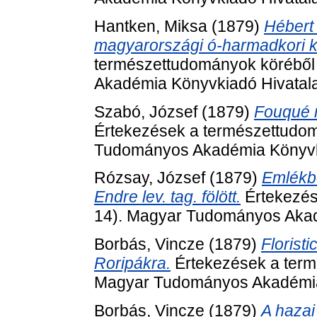
Hantken, Miksa
(1879)
Hébert
magyarországi ó-harmadkori 
természettudományok köréből
Akadémia Könyvkiadó Hivatala
Szabó, József
(1879)
Fouqué m
Értekezések a természettudom
Tudományos Akadémia Könyvki
Rózsay, József
(1879)
Emlékb
Endre lev. tag. fölött.
Értekezés
14). Magyar Tudományos Akad
Borbás, Vincze
(1879)
Floristi
Roripákra.
Értekezések a term
Magyar Tudományos Akadémia 
Borbás, Vincze
(1879)
A hazai