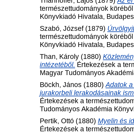
Thanhoffer, Lajos
(1879)
Az ér
természettudományok köréből
Könyvkiadó Hivatala, Budapes
Szabó, József
(1879)
Úrvölgyi
természettudományok köréből
Könyvkiadó Hivatala, Budapes
Than, Károly
(1880)
Közlemény
intézetéből.
Értekezések a ter
Magyar Tudományos Akadémia 
Böckh, János
(1880)
Adatok 
jurakorbeli lerakodásainak isme
Értekezések a természettudom
Tudományos Akadémia Könyvki
Pertik, Ottó
(1880)
Myelin és i
Értekezések a természettudom