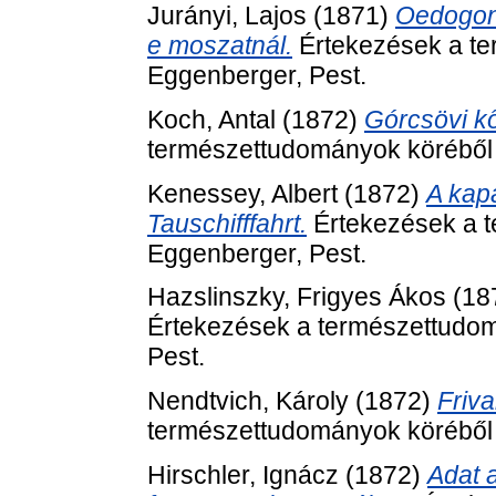
Jurányi, Lajos
(1871)
Oedogon
e moszatnál.
Értekezések a te
Eggenberger, Pest.
Koch, Antal
(1872)
Górcsövi kő
természettudományok köréből (
Kenessey, Albert
(1872)
A kap
Tauschifffahrt.
Értekezések a t
Eggenberger, Pest.
Hazslinszky, Frigyes Ákos
(18
Értekezések a természettudom
Pest.
Nendtvich, Károly
(1872)
Friva
természettudományok köréből (
Hirschler, Ignácz
(1872)
Adat 