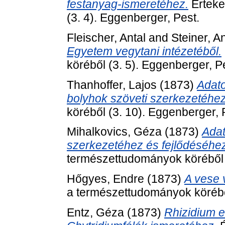
festanyag-ismeretéhez.
Érteke
(3. 4). Eggenberger, Pest.
Fleischer, Antal
and
Steiner, An
Egyetem vegytani intézetéből.
köréből (3. 5). Eggenberger, P
Thanhoffer, Lajos
(1873)
Adato
bolyhok szöveti szerkezetéhez
köréből (3. 10). Eggenberger, 
Mihalkovics, Géza
(1873)
Adat
szerkezetéhez és fejlődéséhe
természettudományok köréből (
Hőgyes, Endre
(1873)
A vese 
a természettudományok köréből
Entz, Géza
(1873)
Rhizidium e