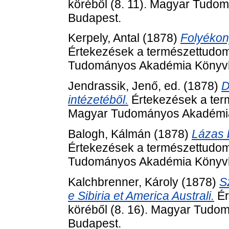
köréből (8. 11). Magyar Tudo
Budapest.
Kerpely, Antal
(1878)
Folyékon
Értekezések a természettudom
Tudományos Akadémia Könyvki
Jendrassik, Jenő
, ed. (1878)
D
intézetéből.
Értekezések a ter
Magyar Tudományos Akadémia 
Balogh, Kálmán
(1878)
Lázas 
Értekezések a természettudom
Tudományos Akadémia Könyvki
Kalchbrenner, Károly
(1878)
S
e Sibiria et America Australi.
Ér
köréből (8. 16). Magyar Tudo
Budapest.