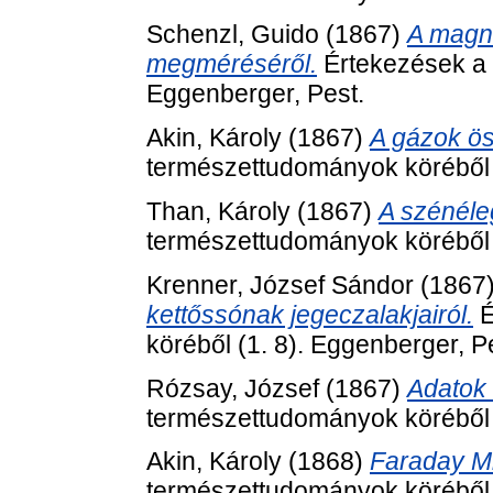
Schenzl, Guido
(1867)
A magne
megméréséről.
Értekezések a 
Eggenberger, Pest.
Akin, Károly
(1867)
A gázok ö
természettudományok köréből (
Than, Károly
(1867)
A szénéle
természettudományok köréből (
Krenner, József Sándor
(1867
kettőssónak jegeczalakjairól.
É
köréből (1. 8). Eggenberger, P
Rózsay, József
(1867)
Adatok
természettudományok köréből (
Akin, Károly
(1868)
Faraday Mi
természettudományok köréből (