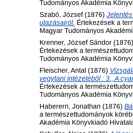
Tudományos Akadémia Könyvki
Szabó, József
(1876)
Jelentés
utazásairól.
Értekezések a ter
Magyar Tudományos Akadémia 
Krenner, József Sándor
(1876
Értekezések a természettudom
Tudományos Akadémia Könyvki
Fleischer, Antal
(1876)
Vizsgál
vegytani intézetéből : 3., A cy
Értekezések a természettudom
Tudományos Akadémia Könyvki
Haberern, Jonathan
(1876)
Bá
a természettudományok köréb
Akadémia Könyvkiadó Hivatala