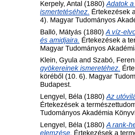
Kerpely, Antal
(1880)
Adatok a
ismertetéséhez.
Értekezések a
4). Magyar Tudományos Akadé
Balló, Mátyás
(1880)
A víz-elv
és amidjaira.
Értekezések a te
Magyar Tudományos Akadémia 
Klein, Gyula
and
Szabó, Feren
gyökereinek ismeretéhez.
Érte
köréből (10. 6). Magyar Tudo
Budapest.
Lengyel, Béla
(1880)
Az utóvil
Értekezések a természettudom
Tudományos Akadémia Könyvki
Lengyel, Béla
(1880)
A rank-he
elemzése.
Értekezések a term