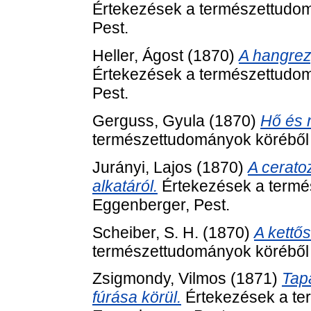
Értekezések a természettudom
Pest.
Heller, Ágost
(1870)
A hangrez
Értekezések a természettudom
Pest.
Gerguss, Gyula
(1870)
Hő és 
természettudományok köréből (
Jurányi, Lajos
(1870)
A cerato
alkatáról.
Értekezések a termés
Eggenberger, Pest.
Scheiber, S. H.
(1870)
A kettő
természettudományok köréből (
Zsigmondy, Vilmos
(1871)
Tap
fúrása körül.
Értekezések a te