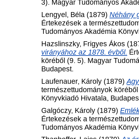
3). Magyar Tudományos Akadé
Lengyel, Béla
(1879)
Néhány g
Értekezések a természettudom
Tudományos Akadémia Könyvki
Hazslinszky, Frigyes Ákos
(18
virányához az 1878. évből.
Ért
köréből (9. 5). Magyar Tudom
Budapest.
Laufenauer, Károly
(1879)
Agy
természettudományok köréből
Könyvkiadó Hivatala, Budapes
Galgóczy, Károly
(1879)
Emlékb
Értekezések a természettudom
Tudományos Akadémia Könyvki