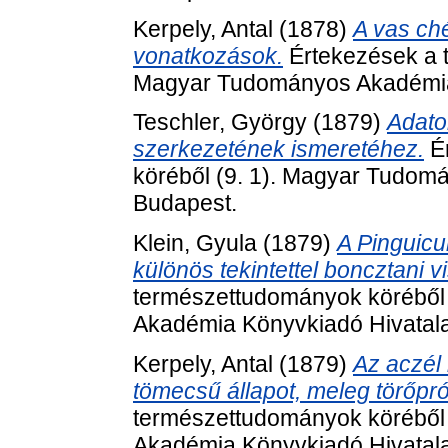
Kerpely, Antal
(1878)
A vas ch
vonatkozások.
Értekezések a t
Magyar Tudományos Akadémia 
Teschler, György
(1879)
Adato
szerkezetének ismeretéhez.
Ér
köréből (9. 1). Magyar Tudom
Budapest.
Klein, Gyula
(1879)
A Pinguicu
különös tekintettel boncztani v
természettudományok köréből
Akadémia Könyvkiadó Hivatala
Kerpely, Antal
(1879)
Az aczél 
tömecsű állapot, meleg törőpr
természettudományok köréből
Akadémia Könyvkiadó Hivatala