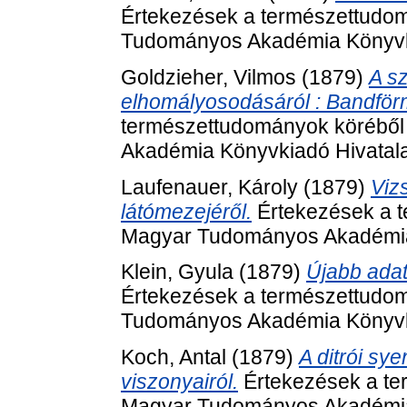
Értekezések a természettudom
Tudományos Akadémia Könyvki
Goldzieher, Vilmos
(1879)
A s
elhomályosodásáról : Bandför
természettudományok köréből
Akadémia Könyvkiadó Hivatala
Laufenauer, Károly
(1879)
Viz
látómezejéről.
Értekezések a t
Magyar Tudományos Akadémia 
Klein, Gyula
(1879)
Újabb adato
Értekezések a természettudom
Tudományos Akadémia Könyvki
Koch, Antal
(1879)
A ditrói sy
viszonyairól.
Értekezések a te
Magyar Tudományos Akadémia 