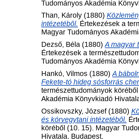
Tudományos Akadémia Könyvki
Than, Károly
(1880)
Közlemény
intézetéből.
Értekezések a ter
Magyar Tudományos Akadémia 
Dezső, Béla
(1880)
A magyar t
Értekezések a természettudom
Tudományos Akadémia Könyvki
Hankó, Vilmos
(1880)
A báboln
Fekete-tó hideg sósforrás che
természettudományok köréből
Akadémia Könyvkiadó Hivatala
Ossikovszky, József
(1880)
Kö
és kórvegytani intézetéből.
Ért
köréből (10. 15). Magyar Tu
Hivatala, Budapest.