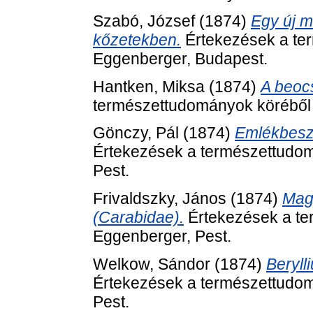
Szabó, József
(1874)
Egy új m
kőzetekben.
Értekezések a ter
Eggenberger, Budapest.
Hantken, Miksa
(1874)
A beocs
természettudományok köréből 
Gönczy, Pál
(1874)
Emlékbeszé
Értekezések a természettudom
Pest.
Frivaldszky, János
(1874)
Magy
(Carabidae).
Értekezések a te
Eggenberger, Pest.
Welkow, Sándor
(1874)
Beryll
Értekezések a természettudom
Pest.