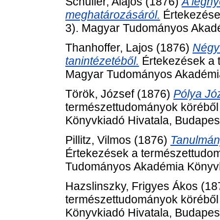
Schuller, Alajos
(1876)
A légn
meghatározásáról.
Értekezése
3). Magyar Tudományos Akadé
Thanhoffer, Lajos
(1876)
Négy 
tanintézetéből.
Értekezések a t
Magyar Tudományos Akadémia 
Török, József
(1876)
Pólya Jó
természettudományok köréből
Könyvkiadó Hivatala, Budapes
Pillitz, Vilmos
(1876)
Tanulmányo
Értekezések a természettudom
Tudományos Akadémia Könyvki
Hazslinszky, Frigyes Ákos
(18
természettudományok köréből
Könyvkiadó Hivatala, Budapes