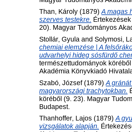
Than, Károly
(1879)
A magas h
szerves testekre.
Értekezések 
20). Magyar Tudományos Akad
Stollár, Gyula
and
Solymosi, L
chemiai elemzése | A felsőráko
udvarhelyi hideg sósfürdő che
természettudományok köréből
Akadémia Könyvkiadó Hivatala
Szabó, József
(1879)
A gránát 
magyarországi trachytokban.
É
köréből (9. 23). Magyar Tudo
Budapest.
Thanhoffer, Lajos
(1879)
A gyu
vizsgálatok alapján.
Értekezés