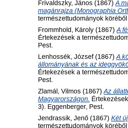
Frivaldszky, János
(1867)
A m
magánrajza (Monographia Ort
természettudományok köréből (
Frommhold, Károly
(1867)
A fé
Értekezések a természettudom
Pest.
Lenhossék, József
(1867)
A k
állományának és az ideggyökök
Értekezések a természettudom
Pest.
Zlamál, Vilmos
(1867)
Az állat
Magyarországon.
Értekezések
3). Eggenberger, Pest.
Jendrassik, Jenő
(1867)
Két ú
természettudományok köréből (