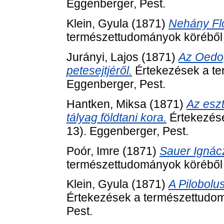
Eggenberger, Pest.
Klein, Gyula
(1871)
Nehány Flor
természettudományok köréből (
Jurányi, Lajos
(1871)
Az Oedog
petesejtjéről.
Értekezések a te
Eggenberger, Pest.
Hantken, Miksa
(1871)
Az eszt
tályag földtani kora.
Értekezése
13). Eggenberger, Pest.
Poór, Imre
(1871)
Sauer Ignác
természettudományok köréből (
Klein, Gyula
(1871)
A Pilobolu
Értekezések a természettudom
Pest.