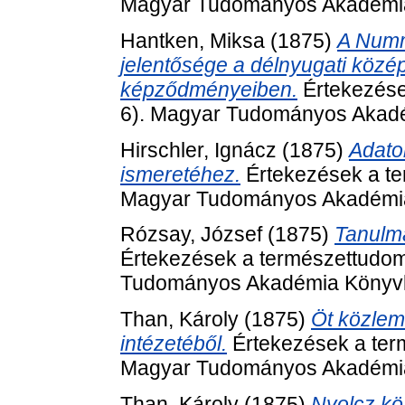
Magyar Tudományos Akadémia 
Hantken, Miksa
(1875)
A Nummu
jelentősége a délnyugati köz
képződményeiben.
Értekezése
6). Magyar Tudományos Akadé
Hirschler, Ignácz
(1875)
Adato
ismeretéhez.
Értekezések a te
Magyar Tudományos Akadémia 
Rózsay, József
(1875)
Tanulmá
Értekezések a természettudom
Tudományos Akadémia Könyvki
Than, Károly
(1875)
Öt közlem
intézetéből.
Értekezések a ter
Magyar Tudományos Akadémia 
Than, Károly
(1875)
Nyolcz kö