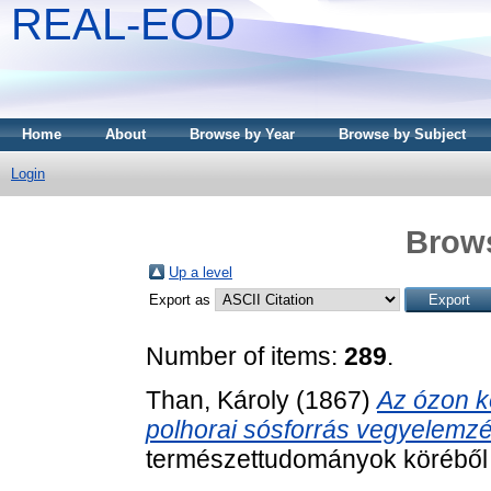
REAL-EOD
Home
About
Browse by Year
Browse by Subject
Login
Brows
Up a level
Export as
Number of items:
289
.
Than, Károly
(1867)
Az ózon k
polhorai sósforrás vegyelemz
természettudományok köréből (