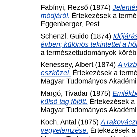
Fabínyi, Rezső
(1874)
Jelenté
módjáról.
Értekezések a termés
Eggenberger, Pest.
Schenzl, Guido
(1874)
Időjárá
évben; különös tekintettel a 
a természettudományok körébő
Kenessey, Albert
(1874)
A víz
eszközei.
Értekezések a termé
Magyar Tudományos Akadémia 
Margó, Tivadar
(1875)
Emlékbe
külső tag fölött.
Értekezések a 
Magyar Tudományos Akadémia 
Koch, Antal
(1875)
A rakováczi
vegyelemzése.
Értekezések a 