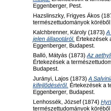
Eggenberger, Pest.
Hazslinszky, Frigyes Ákos
(18
természettudományok köréből (
Kalchbrenner, Károly
(1873)
A
jelen állapotáról.
Értekezések a
Eggenberger, Budapest.
Balló, Mátyás
(1873)
Az aethyl
Értekezések a természettudom
Budapest.
Jurányi, Lajos
(1873)
A Salvin
kifejlődéséről.
Értekezések a t
Eggenberger, Budapest.
Lenhossék, József
(1874)
Hyr
természettudományok köréből 