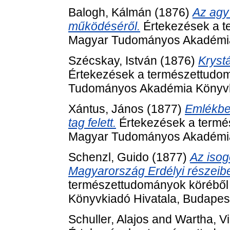
Balogh, Kálmán
(1876)
Az agy
működéséről.
Értekezések a t
Magyar Tudományos Akadémia 
Szécskay, István
(1876)
Krystá
Értekezések a természettudom
Tudományos Akadémia Könyvki
Xántus, János
(1877)
Emlékbes
tag felett.
Értekezések a termés
Magyar Tudományos Akadémia 
Schenzl, Guido
(1877)
Az iso
Magyarország Erdélyi részeib
természettudományok köréből
Könyvkiadó Hivatala, Budapes
Schuller, Alajos
and
Wartha, V