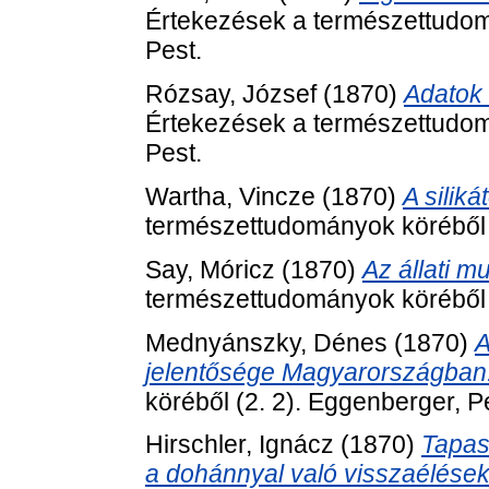
Értekezések a természettudom
Pest.
Rózsay, József
(1870)
Adatok 
Értekezések a természettudom
Pest.
Wartha, Vincze
(1870)
A silik
természettudományok köréből (
Say, Móricz
(1870)
Az állati m
természettudományok köréből (
Mednyánszky, Dénes
(1870)
A
jelentősége Magyarországban
köréből (2. 2). Eggenberger, P
Hirschler, Ignácz
(1870)
Tapasz
a dohánnyal való visszaélésekr