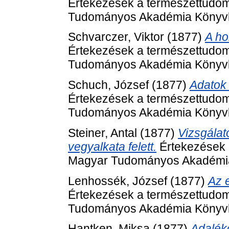
Értekezések a természettudom
Tudományos Akadémia Könyvki
Schvarczer, Viktor
(1877)
A ho
Értekezések a természettudom
Tudományos Akadémia Könyvki
Schuch, József
(1877)
Adatok 
Értekezések a természettudom
Tudományos Akadémia Könyvki
Steiner, Antal
(1877)
Vizsgálat
vegyalkata felett.
Értekezések 
Magyar Tudományos Akadémia 
Lenhossék, József
(1877)
Az e
Értekezések a természettudom
Tudományos Akadémia Könyvki
Hantken, Miksa
(1877)
Adaléko