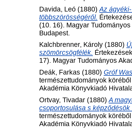
Davida, Leó
(1880)
Az ágyéki-
többszörösségéről.
Értekezése
(10. 16). Magyar Tudományos 
Budapest.
Kalchbrenner, Károly
(1880)
Ú
szömörcsögfélék.
Értekezések
17). Magyar Tudományos Akad
Deák, Farkas
(1880)
Gróf Was
természettudományok köréből
Akadémia Könyvkiadó Hivatala
Ortvay, Tivadar
(1880)
A magya
csoportosulása s képződésök 
természettudományok köréből
Akadémia Könyvkiadó Hivatala