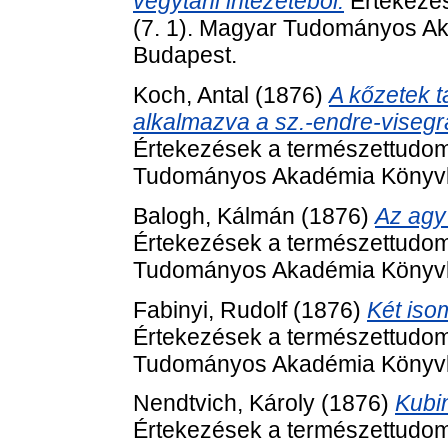
vegytani intézetéből.
Értekezés
(7. 1). Magyar Tudományos Ak
Budapest.
Koch, Antal
(1876)
A kőzetek 
alkalmazva a sz.-endre-visegrá
Értekezések a természettudom
Tudományos Akadémia Könyvki
Balogh, Kálmán
(1876)
Az agy
Értekezések a természettudom
Tudományos Akadémia Könyvki
Fabinyi, Rudolf
(1876)
Két iso
Értekezések a természettudom
Tudományos Akadémia Könyvki
Nendtvich, Károly
(1876)
Kubin
Értekezések a természettudom