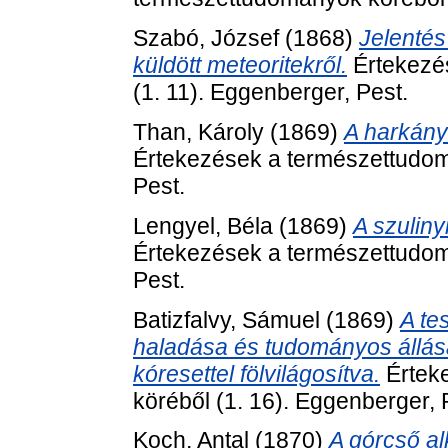
Szabó, József
(1868)
Jelentés
küldött meteoritekről.
Értekezé
(1. 11). Eggenberger, Pest.
Than, Károly
(1869)
A harkány
Értekezések a természettudom
Pest.
Lengyel, Béla
(1869)
A szulin
Értekezések a természettudom
Pest.
Batizfalvy, Sámuel
(1869)
A te
haladása és tudományos állás
kóresettel fölvilágosítva.
Értek
köréből (1. 16). Eggenberger, 
Koch, Antal
(1870)
A górcső a