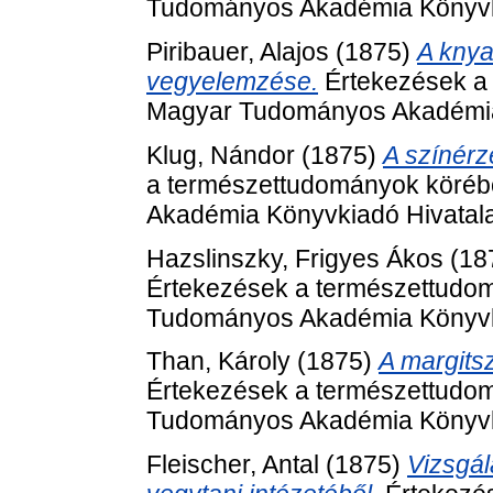
Tudományos Akadémia Könyvki
Piribauer, Alajos
(1875)
A knya
vegyelemzése.
Értekezések a 
Magyar Tudományos Akadémia 
Klug, Nándor
(1875)
A színérzé
a természettudományok köréb
Akadémia Könyvkiadó Hivatala
Hazslinszky, Frigyes Ákos
(18
Értekezések a természettudom
Tudományos Akadémia Könyvki
Than, Károly
(1875)
A margits
Értekezések a természettudom
Tudományos Akadémia Könyvki
Fleischer, Antal
(1875)
Vizsgál