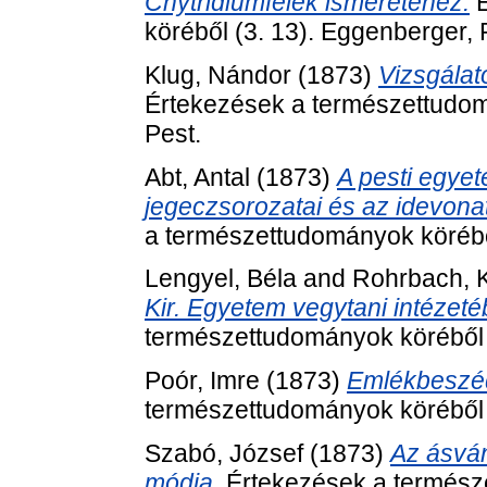
Chytridiumfélék ismeretéhez.
É
köréből (3. 13). Eggenberger, 
Klug, Nándor
(1873)
Vizsgálat
Értekezések a természettudom
Pest.
Abt, Antal
(1873)
A pesti egye
jegeczsorozatai és az idevona
a természettudományok köréből
Lengyel, Béla
and
Rohrbach, 
Kir. Egyetem vegytani intézeté
természettudományok köréből (
Poór, Imre
(1873)
Emlékbeszéd 
természettudományok köréből (
Szabó, József
(1873)
Az ásvá
módja.
Értekezések a természe