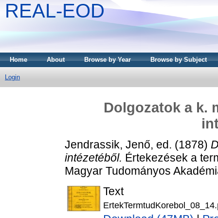
REAL-EOD
Home
About
Browse by Year
Browse by Subject
Login
Dolgozatok a k. 
in
Jendrassik, Jenő
, ed. (1878)
D
intézetéből.
Értekezések a ter
Magyar Tudományos Akadémia 
Text
ErtekTermtudKorebol_08_14.