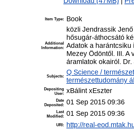
Download (47MB)
|
Pr
Book
Item Type:
közli Jendrassik Jenő
hősugár-áthocsátó kép
Additional
Adatok a harántcsiku 
Information:
Mezey Ödöntől. III. A 
áramlatok okairól. Dr.
Q Science / természe
Subjects:
természettudomány ál
Depositing
xBálint xEszter
User:
Date
01 Sep 2015 09:36
Deposited:
Last
01 Sep 2015 09:36
Modified:
http://real-eod.mtak.h
URI: