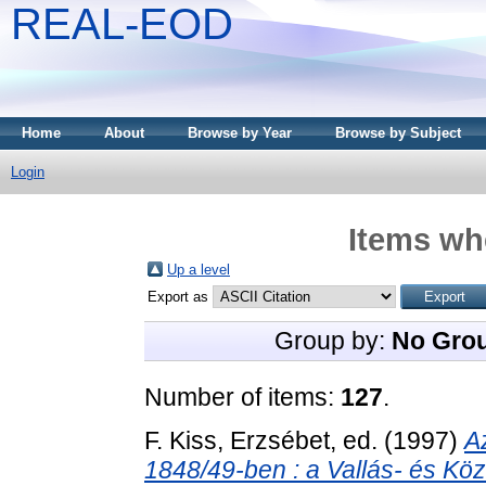
REAL-EOD
Home
About
Browse by Year
Browse by Subject
Login
Items whe
Up a level
Export as
Group by:
No Gro
Number of items:
127
.
F. Kiss, Erzsébet
, ed. (1997)
A
1848/49-ben : a Vallás- és Köz