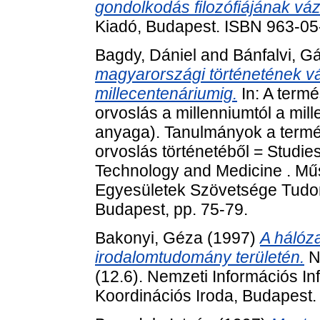
gondolkodás filozófiájának váz
Kiadó, Budapest. ISBN 963-0
Bagdy, Dániel
and
Bánfalvi, G
magyarországi történetének vá
millecentenáriumig.
In: A term
orvoslás a millenniumtól a mil
anyaga). Tanulmányok a termé
orvoslás történetéből = Studies
Technology and Medicine . Mű
Egyesületek Szövetsége Tudom
Budapest, pp. 75-79.
Bakonyi, Géza
(1997)
A hálóza
irodalomtudomány területén.
NI
(12.6). Nemzeti Információs In
Koordinációs Iroda, Budapest