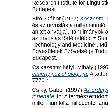
Research Institute for Linguis
Budapest.
Bíró, Gábor
(1997)
Köszöntő.
I
és az orvoslás a millenniumtól
ankét anyaga). Tanulmányok a
az orvoslás történetéből = Stud
Technology and Medicine . Mű
Egyesületek Szövetsége Tudom
Budapest.
Csíkszentmihályi, Mihály
(199
élmény pszichológiája.
Akadémi
7770 4
Csíky, Gábor
(1997)
Az erdély
története.
In: A természettudom
millenniumtól a millecentenári