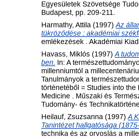
Egyesületek Szövetsége Tudom
Budapest, pp. 209-211.
Harmathy, Attila
(1997)
Az áll
tükröződése : akadémiai székfog
emlékezések . Akadémiai Kiad
Havass, Miklós
(1997)
A tudom
ben.
In: A természettudományok
millenniumtól a millecentenári
Tanulmányok a természettudom
történetéből = Studies into th
Medicine . Műszaki és Termé
Tudomány- és Technikatörténet
Heilauf, Zsuzsanna
(1997)
A K
Tanintézet hallgatósága (1875
technika és az orvoslás a mill