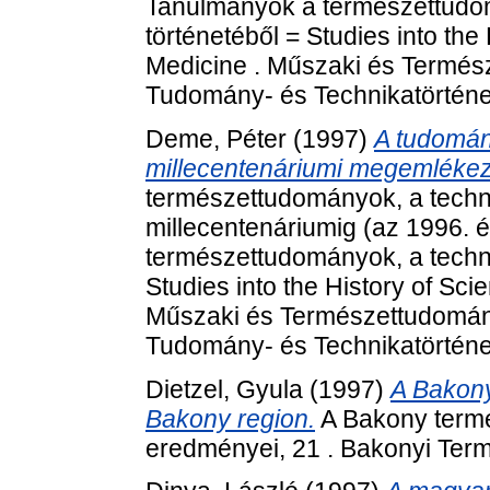
Tanulmányok a természettudom
történetéből = Studies into th
Medicine . Műszaki és Termé
Tudomány- és Technikatörténet
Deme, Péter
(1997)
A tudomány
millecentenáriumi megemléke
természettudományok, a techni
millecentenáriumig (az 1996. 
természettudományok, a techni
Studies into the History of Sc
Műszaki és Természettudomán
Tudomány- és Technikatörténet
Dietzel, Gyula
(1997)
A Bakony 
Bakony region.
A Bakony term
eredményei, 21 . Bakonyi Ter