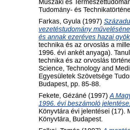
Műszaki és Természettudomán
Tudomány- és Technikatörténet
Farkas, Gyula
(1997)
Századu
vezetéstudomány művelésén
és annak ezeréves hazai gyök
technika és az orvoslás a mill
1996. évi ankét anyaga). Tan
technika és az orvoslás történe
Science, Technology and Medi
Egyesületek Szövetsége Tudom
Budapest, pp. 85-88.
Fekete, Gézáné
(1997)
A Mag
1996. évi beszámoló jelentése
Könyvtára évi jelentései (17
Könyvtára, Budapest.