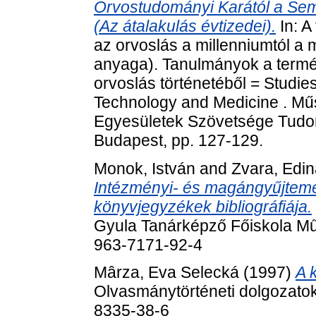
Orvostudományi Karától a Se
(Az átalakulás évtizedei).
In: A
az orvoslás a millenniumtól a 
anyaga). Tanulmányok a termé
orvoslás történetéből = Studies
Technology and Medicine . Mű
Egyesületek Szövetsége Tudom
Budapest, pp. 127-129.
Monok, István
and
Zvara, Edi
Intézményi- és magángyűjtem
könyvjegyzékek bibliográfiája.
Gyula Tanárképző Főiskola Műv
963-7171-92-4
Mârza, Eva Selecká
(1997)
A 
Olvasmánytörténeti dolgozatok
8335-38-6