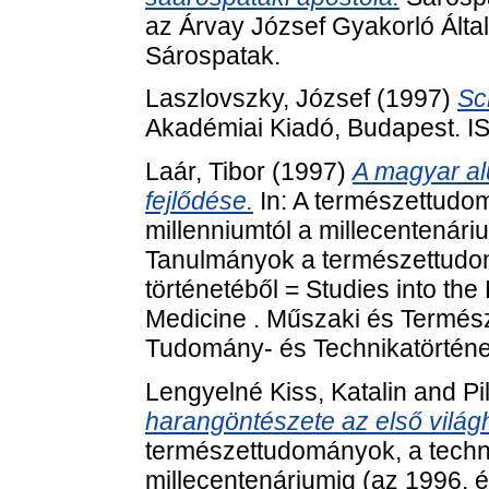
az Árvay József Gyakorló Álta
Sárospatak.
Laszlovszky, József
(1997)
Sc
Akadémiai Kiadó, Budapest. 
Laár, Tibor
(1997)
A magyar al
fejlődése.
In: A természettudom
millenniumtól a millecentenári
Tanulmányok a természettudom
történetéből = Studies into th
Medicine . Műszaki és Termé
Tudomány- és Technikatörténet
Lengyelné Kiss, Katalin
and
Pi
harangöntészete az első világ
természettudományok, a techni
millecentenáriumig (az 1996. 