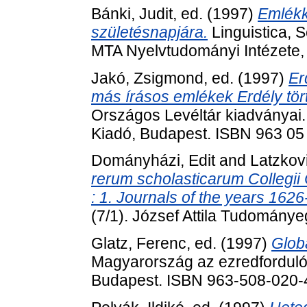
Bánki, Judit
, ed. (1997)
Emlékk
születésnapjára.
Linguistica, S
MTA Nyelvtudományi Intézete,
Jakó, Zsigmond
, ed. (1997)
Er
más írásos emlékek Erdély tör
Országos Levéltár kiadványai.
Kiadó, Budapest. ISBN 963 05
Dományházi, Edit
and
Latzkovi
rerum scholasticarum Collegii 
: 1. Journals of the years 162
(7/1). József Attila Tudomán
Glatz, Ferenc
, ed. (1997)
Glob
Magyarország az ezredfordul
Budapest. ISBN 963-508-020-