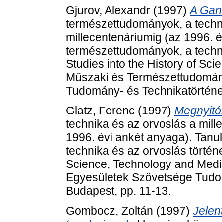
Gjurov, Alexandr
(1997)
A Gan
természettudományok, a techni
millecentenáriumig (az 1996. 
természettudományok, a techni
Studies into the History of Sc
Műszaki és Természettudomán
Tudomány- és Technikatörténet
Glatz, Ferenc
(1997)
Megnyitó
technika és az orvoslás a mill
1996. évi ankét anyaga). Tan
technika és az orvoslás történe
Science, Technology and Medi
Egyesületek Szövetsége Tudom
Budapest, pp. 11-13.
Gombocz, Zoltán
(1997)
Jelen