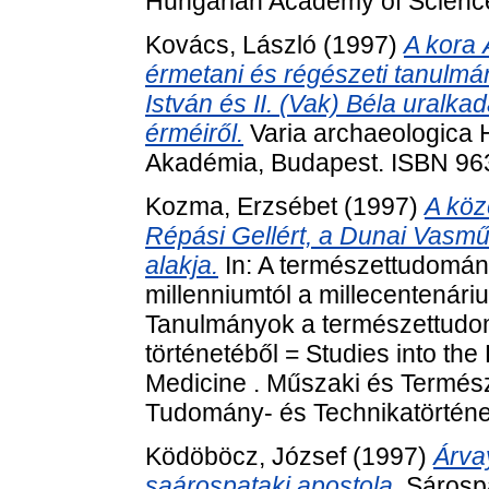
Hungarian Academy of Scienc
Kovács, László
(1997)
A kora 
érmetani és régészeti tanulmá
István és II. (Vak) Béla uralk
érméiről.
Varia archaeologica
Akadémia, Budapest. ISBN 96
Kozma, Erzsébet
(1997)
A köz
Répási Gellért, a Dunai Vasm
alakja.
In: A természettudomány
millenniumtól a millecentenári
Tanulmányok a természettudom
történetéből = Studies into th
Medicine . Műszaki és Termé
Tudomány- és Technikatörténet
Ködöböcz, József
(1997)
Árva
saárospataki apostola.
Sárospa