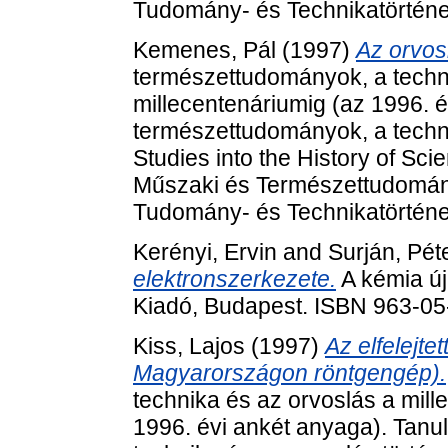
Tudomány- és Technikatörténet
Kemenes, Pál
(1997)
Az orvosi
természettudományok, a techni
millecentenáriumig (az 1996. 
természettudományok, a techni
Studies into the History of Sc
Műszaki és Természettudomán
Tudomány- és Technikatörténet
Kerényi, Ervin
and
Surján, Pét
elektronszerkezete.
A kémia új
Kiadó, Budapest. ISBN 963-0
Kiss, Lajos
(1997)
Az elfelejte
Magyarországon röntgengép).
technika és az orvoslás a mill
1996. évi ankét anyaga). Tan