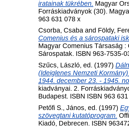
iratainak tükrében.
Magyar Orsz
Forráskiadványok (30). Magya
963 631 078 x
Csorba, Csaba
and
Földy, Fer
Comenius és a sárospataki isk
Magyar Comenius Társaság : 
Sárospatak. ISBN 963-7535-0
Szűcs, László
, ed. (1997)
Dáln
(Ideiglenes Nemzeti Kormány) 
1944. december 23. - 1945. n
kiadványai. 2. Forráskiadvány
Budapest. ISBN ISBN 963 631
Petőfi S., János
, ed. (1997)
Egy
szövegtani kutatóprogram.
Off
Kiadó, Debrecen. ISBN 96347