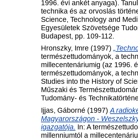
1996. évi ankét anyaga). Tan
technika és az orvoslás történe
Science, Technology and Medi
Egyesületek Szövetsége Tudom
Budapest, pp. 109-112.
Hronszky, Imre
(1997)
„Techno
természettudományok, a techni
millecentenáriumig (az 1996. 
természettudományok, a techni
Studies into the History of Sc
Műszaki és Természettudomán
Tudomány- és Technikatörténet
Ijjas, Gáborné
(1997)
A radiok
Magyarországon - Weszelszky G
igazgatója.
In: A természettud
millenniumtól a millecentenári