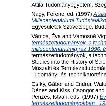
Attila Tudományegyetem, Sze
Nagy, Ferenc
, ed. (1997)
A si
Millecentenáriumi Tudóstalálk
Egyesületek Szövetsége, Buda
Vámos, Éva
and
Vámosné Vigy
természettudományok, a techni
millecentenáriumig (az 1996. é
természettudományok, a techni
Studies into the History of Sc
Műszaki és Természettudomán
Tudomány- és Technikatörténet
Csíky, Gábor
and
Endrei, Walt
Dénes
and
Kiss, Csongor
and
Pénzes, István
, eds. (1997)
Év
természettudományokban : 19