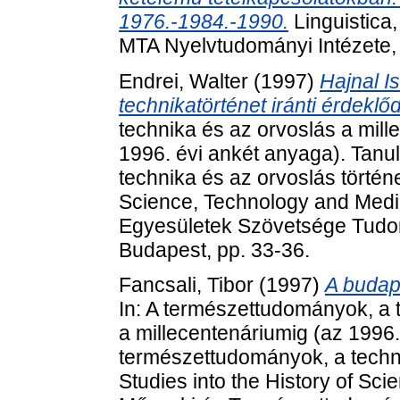
1976.-1984.-1990.
Linguistica,
MTA Nyelvtudományi Intézete,
Endrei, Walter
(1997)
Hajnal I
technikatörténet iránti érdeklő
technika és az orvoslás a mill
1996. évi ankét anyaga). Tan
technika és az orvoslás történe
Science, Technology and Medi
Egyesületek Szövetsége Tudom
Budapest, pp. 33-36.
Fancsali, Tibor
(1997)
A budap
In: A természettudományok, a t
a millecentenáriumig (az 1996
természettudományok, a techni
Studies into the History of Sc