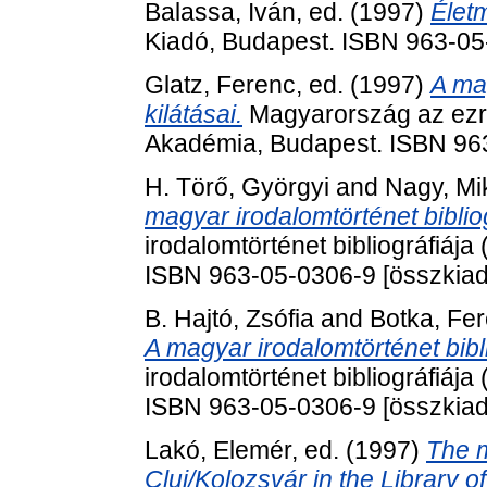
Balassa, Iván
, ed. (1997)
Élet
Kiadó, Budapest. ISBN 963-0
Glatz, Ferenc
, ed. (1997)
A ma
kilátásai.
Magyarország az ezr
Akadémia, Budapest. ISBN 9
H. Törő, Györgyi
and
Nagy, Mi
magyar irodalomtörténet biblio
irodalomtörténet bibliográfiája
ISBN 963-05-0306-9 [összkiad
B. Hajtó, Zsófia
and
Botka, Fe
A magyar irodalomtörténet bibl
irodalomtörténet bibliográfiája
ISBN 963-05-0306-9 [összkiad
Lakó, Elemér
, ed. (1997)
The m
Cluj/Kolozsvár in the Library 