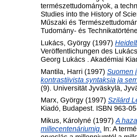
természettudományok, a techni
Studies into the History of Sc
Műszaki és Természettudomán
Tudomány- és Technikatörténet
Lukács, György
(1997)
Heidel
Veröffentlichungen des Lukác
Georg Lukács . Akadémiai Kia
Mantila, Harri
(1997)
Suomen j
kontrastiivista syntaksia ja se
(9). Universität Jyväskylä, Jy
Marx, György
(1997)
Szilárd L
Kiadó, Budapest. ISBN 963-0
Mikus, Károlyné
(1997)
A haza
millecentenáriumig.
In: A term