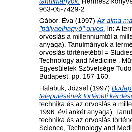
tanulmányok.
Hermész könyvek
963-05-7429-2
Gábor, Éva
(1997)
Az alma mat
"pályaelhagyó" orvos.
In: A te
orvoslás a millenniumtól a mil
anyaga). Tanulmányok a termé
orvoslás történetéből = Studies
Technology and Medicine . Mű
Egyesületek Szövetsége Tudom
Budapest, pp. 157-160.
Halabuk, József
(1997)
Budape
településének történeti kérdése
technika és az orvoslás a mill
1996. évi ankét anyaga). Tan
technika és az orvoslás történe
Science, Technology and Medi