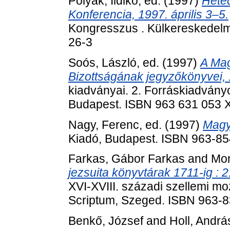
Polyák, Ildikó
, ed. (1997)
Heted
Konferencia, 1997. április 3–5.
Kongresszus . Külkereskedelm
26-3
Soós, László
, ed. (1997)
A Mag
Bizottságának jegyzőkönyvei,
kiadványai. 2. Forráskiadvány
Budapest. ISBN 963 631 053 
Nagy, Ferenc
, ed. (1997)
Magya
Kiadó, Budapest. ISBN 963-8
Farkas, Gábor Farkas
and
Mon
jezsuita könyvtárak 1711-ig :
XVI-XVIII. századi szellemi mo
Scriptum, Szeged. ISBN 963-
Benkő, József
and
Holl, Andrá