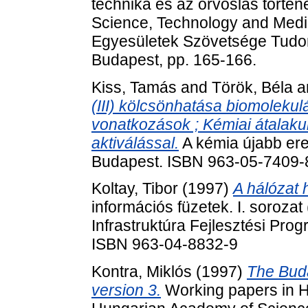
technika és az orvoslás történe
Science, Technology and Medi
Egyesületek Szövetsége Tudom
Budapest, pp. 165-166.
Kiss, Tamás
and
Török, Béla
a
(III) kölcsönhatása biomolekulá
vonatkozások ; Kémiai átalak
aktiválással.
A kémia újabb ere
Budapest. ISBN 963-05-7409-
Koltay, Tibor
(1997)
A hálózat 
információs füzetek. I. sorozat
Infrastruktúra Fejlesztési Pro
ISBN 963-04-8832-9
Kontra, Miklós
(1997)
The Buda
version 3.
Working papers in Hu