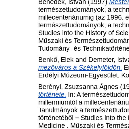
Benedek, István
(1997)
Mester
természettudományok, a techni
millecentenáriumig (az 1996. 
természettudományok, a techni
Studies into the History of Sc
Műszaki és Természettudomán
Tudomány- és Technikatörténet
Benkő, Elek
and
Demeter, Istv
mezőváros a Székelyföldön.
Er
Erdélyi Múzeum-Egyesület, Ko
Berényi, Zsuzsanna Ágnes
(1
története.
In: A természettudom
millenniumtól a millecentenári
Tanulmányok a természettudom
történetéből = Studies into th
Medicine . Műszaki és Termé