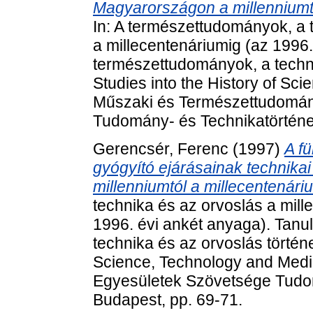
Magyarországon a millenniumtó
In: A természettudományok, a t
a millecentenáriumig (az 1996
természettudományok, a techni
Studies into the History of Sc
Műszaki és Természettudomán
Tudomány- és Technikatörténet
Gerencsér, Ferenc
(1997)
A f
gyógyító ejárásainak technikai
millenniumtól a millecentenári
technika és az orvoslás a mill
1996. évi ankét anyaga). Tan
technika és az orvoslás történe
Science, Technology and Medi
Egyesületek Szövetsége Tudom
Budapest, pp. 69-71.