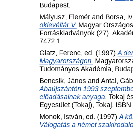
Budapest.
Mályusz, Elemér
and
Borsa, I
oklevéltár V.
Magyar Országos L
Forráskiadványok (27). Akadé
7472 1
Glatz, Ferenc
, ed. (1997)
A de
Magyarországon.
Magyarorszá
Tudományos Akadémia, Budap
Bencsik, János
and
Antal, Gáb
Abaújszántón 1993 szeptembe
előadásainak anyaga.
Tokaj és
Egyesület (Tokaj), Tokaj. ISB
Monok, István
, ed. (1997)
A kö
Válogatás a német szakirodal