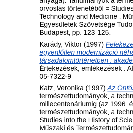
anyaga). Tanulmányok a termé
orvoslás történetéből = Studies
Technology and Medicine . Mű
Egyesületek Szövetsége Tudom
Budapest, pp. 123-125.
Karády, Viktor
(1997)
Felekeze
egyenlőtlen modernizáció néh
társadalomtörténetben : akadé
Értekezések, emlékezések . A
05-7322-9
Katz, Veronika
(1997)
Az Öntöz
természettudományok, a techni
millecentenáriumig (az 1996. 
természettudományok, a techni
Studies into the History of Sc
Műszaki és Természettudomán