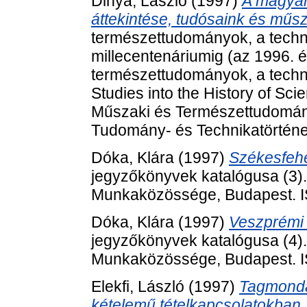
Dinya, László
(1997)
A magyar
áttekintése, tudósaink és műsz
természettudományok, a techni
millecentenáriumig (az 1996. 
természettudományok, a techni
Studies into the History of Sc
Műszaki és Természettudomán
Tudomány- és Technikatörténet
Dóka, Klára
(1997)
Székesfeh
jegyzőkönyvek katalógusa (3).
Munkaközössége, Budapest. 
Dóka, Klára
(1997)
Veszprémi
jegyzőkönyvek katalógusa (4).
Munkaközössége, Budapest. 
Elekfi, László
(1997)
Tagmonda
kételemű tételkapcsolatokban. 