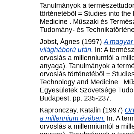
Tanulmányok a természettudom
történetéből = Studies into th
Medicine . Műszaki és Termé
Tudomány- és Technikatörténet
Jobst, Ágnes
(1997)
A magyar
világháború után.
In: A termés
orvoslás a millenniumtól a mil
anyaga). Tanulmányok a termé
orvoslás történetéből = Studies
Technology and Medicine . Mű
Egyesületek Szövetsége Tudom
Budapest, pp. 235-237.
Kapronczay, Katalin
(1997)
Or
a millennium évében.
In: A te
orvoslás a millenniumtól a mil