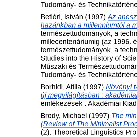
Tudomány- és Technikatörténet
Betléri, István
(1997)
Az aneszt
hazánkban a millenniumtól a m
természettudományok, a techni
millecentenáriumig (az 1996. 
természettudományok, a techni
Studies into the History of Sc
Műszaki és Természettudomán
Tudomány- és Technikatörténet
Borhidi, Attila
(1997)
Növényi 
új megvilágításban : akadémiai
emlékezések . Akadémiai Kiad
Brody, Michael
(1997)
The min
(Review of The Minimalist Pro
(2). Theoretical Linguistics P