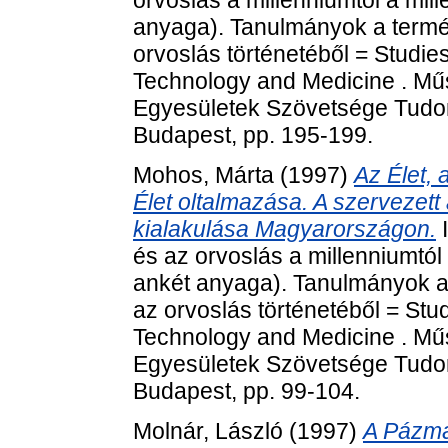
orvoslás a millenniumtól a mil
anyaga). Tanulmányok a termé
orvoslás történetéből = Studies
Technology and Medicine . Mű
Egyesületek Szövetsége Tudom
Budapest, pp. 195-199.
Mohos, Márta
(1997)
Az Élet, 
Élet oltalmazása. A szerveze
kialakulása Magyarországon.
I
és az orvoslás a millenniumtól
ankét anyaga). Tanulmányok a
az orvoslás történetéből = Stud
Technology and Medicine . Mű
Egyesületek Szövetsége Tudom
Budapest, pp. 99-104.
Molnár, László
(1997)
A Pázm