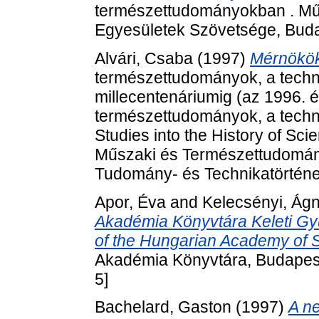
természettudományokban . Mű
Egyesületek Szövetsége, Buda
Alvári, Csaba
(1997)
Mérnökök
természettudományok, a techni
millecentenáriumig (az 1996. 
természettudományok, a techni
Studies into the History of Sc
Műszaki és Természettudomán
Tudomány- és Technikatörténet
Apor, Éva
and
Kelecsényi, Ág
Akadémia Könyvtára Keleti Gyűj
of the Hungarian Academy of 
Akadémia Könyvtára, Budapest
5]
Bachelard, Gaston
(1997)
A ne