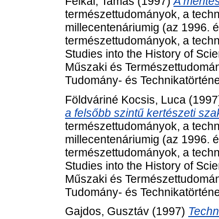
Felkai, Tamás
(1997)
A mentést
természettudományok, a techni
millecentenáriumig (az 1996. 
természettudományok, a techni
Studies into the History of Sc
Műszaki és Természettudomán
Tudomány- és Technikatörténet
Földváriné Kocsis, Luca
(1997
a felsőbb szintű kertészeti sza
természettudományok, a techni
millecentenáriumig (az 1996. 
természettudományok, a techni
Studies into the History of Sc
Műszaki és Természettudomán
Tudomány- és Technikatörténet
Gajdos, Gusztáv
(1997)
Techni