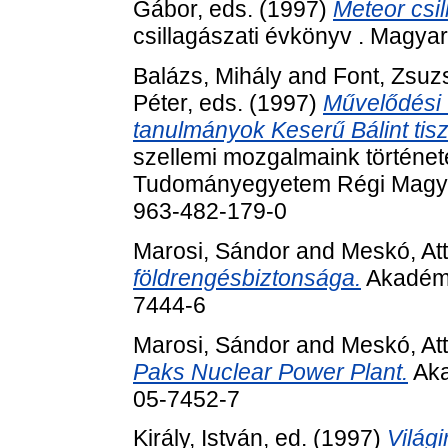
Gábor
, eds. (1997)
Meteor csi
csillagászati évkönyv . Magyar
Balázs, Mihály
and
Font, Zsuz
Péter
, eds. (1997)
Művelődési 
tanulmányok Keserű Bálint tisz
szellemi mozgalmaink történeté
Tudományegyetem Régi Magya
963-482-179-0
Marosi, Sándor
and
Meskó, Att
földrengésbiztonsága.
Akadémi
7444-6
Marosi, Sándor
and
Meskó, Att
Paks Nuclear Power Plant.
Aka
05-7452-7
Király, István
, ed. (1997)
Világi