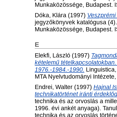
Munkaközössége, Budapest. 
Dóka, Klára
(1997)
Veszprémi
jegyzőkönyvek katalógusa (4).
Munkaközössége, Budapest. 
E
Elekfi, László
(1997)
Tagmonda
kételemű tételkapcsolatokban. 
1976.-1984.-1990.
Linguistica,
MTA Nyelvtudományi Intézete,
Endrei, Walter
(1997)
Hajnal I
technikatörténet iránti érdeklő
technika és az orvoslás a mill
1996. évi ankét anyaga). Tan
technika és az orvoslás történe