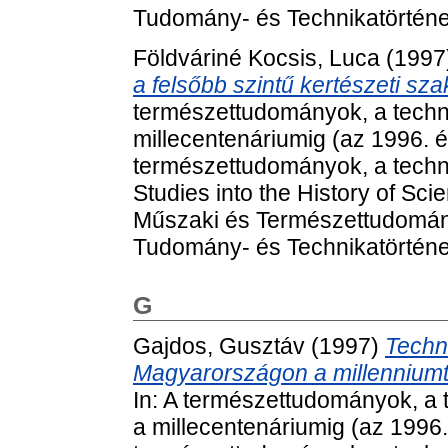
Tudomány- és Technikatörténet
Földváriné Kocsis, Luca
(1997
a felsőbb szintű kertészeti sza
természettudományok, a techni
millecentenáriumig (az 1996. 
természettudományok, a techni
Studies into the History of Sc
Műszaki és Természettudomán
Tudomány- és Technikatörténet
G
Gajdos, Gusztáv
(1997)
Techni
Magyarországon a millenniumtó
In: A természettudományok, a t
a millecentenáriumig (az 1996