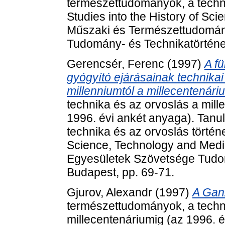
természettudományok, a techni
Studies into the History of Sc
Műszaki és Természettudomán
Tudomány- és Technikatörténet
Gerencsér, Ferenc
(1997)
A f
gyógyító ejárásainak technikai
millenniumtól a millecentenári
technika és az orvoslás a mill
1996. évi ankét anyaga). Tan
technika és az orvoslás történe
Science, Technology and Medi
Egyesületek Szövetsége Tudom
Budapest, pp. 69-71.
Gjurov, Alexandr
(1997)
A Gan
természettudományok, a techni
millecentenáriumig (az 1996. 