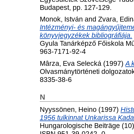
Budapest, pp. 127-129.
Monok, István
and
Zvara, Edi
Intézményi- és magángyűjtem
könyvjegyzékek bibliográfiája.
Gyula Tanárképző Főiskola Műv
963-7171-92-4
Mârza, Eva Selecká
(1997)
A 
Olvasmánytörténeti dolgozatok
8335-38-6
N
Nyyssönen, Heino
(1997)
Hist
1956 tulkinnat Unkarissa Kada
Hungarologische Beiträge (10).
ISBN 951-39-0242- 0