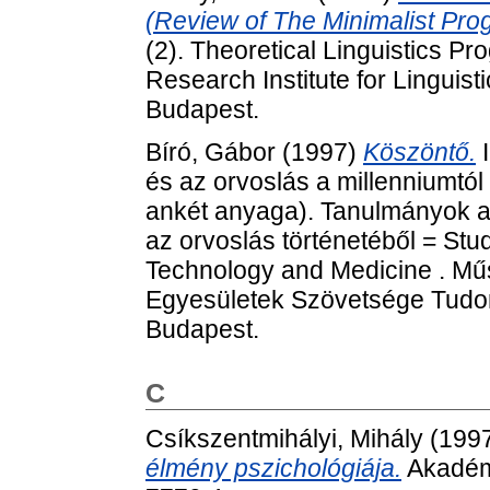
(Review of The Minimalist Pro
(2). Theoretical Linguistics P
Research Institute for Linguis
Budapest.
Bíró, Gábor
(1997)
Köszöntő.
I
és az orvoslás a millenniumtól
ankét anyaga). Tanulmányok a
az orvoslás történetéből = Stud
Technology and Medicine . Mű
Egyesületek Szövetsége Tudom
Budapest.
C
Csíkszentmihályi, Mihály
(199
élmény pszichológiája.
Akadémi