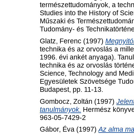
természettudományok, a techni
Studies into the History of Sc
Műszaki és Természettudomán
Tudomány- és Technikatörténet
Glatz, Ferenc
(1997)
Megnyitó
technika és az orvoslás a mill
1996. évi ankét anyaga). Tan
technika és az orvoslás történe
Science, Technology and Medi
Egyesületek Szövetsége Tudom
Budapest, pp. 11-13.
Gombocz, Zoltán
(1997)
Jelen
tanulmányok.
Hermész könyvek
963-05-7429-2
Gábor, Éva
(1997)
Az alma mat