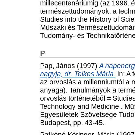
millecentenáriumig (az 1996. 
természettudományok, a techni
Studies into the History of Sc
Műszaki és Természettudomán
Tudomány- és Technikatörténet
P
Pap, János
(1997)
A napenerg
nagyja, dr. Telkes Mária.
In: A
az orvoslás a millenniumtól a 
anyaga). Tanulmányok a termé
orvoslás történetéből = Studies
Technology and Medicine . Mű
Egyesületek Szövetsége Tudom
Budapest, pp. 43-45.
Patkóné Kéringer, Mária
(1997