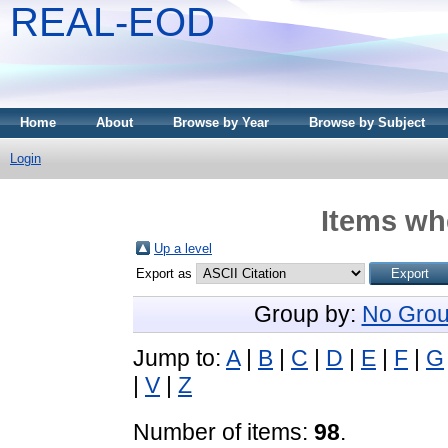
REAL-EOD
Home
About
Browse by Year
Browse by Subject
Login
Items whe
Up a level
Export as
Group by:
No Grou
Jump to:
A
|
B
|
C
|
D
|
E
|
F
|
G
|
V
|
Z
Number of items:
98
.