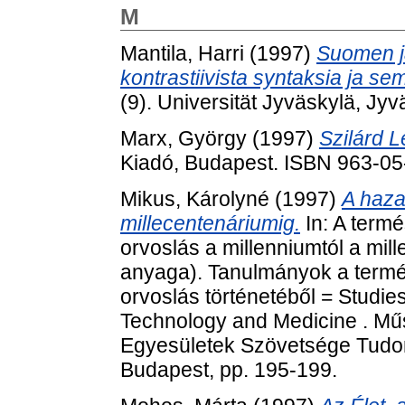
M
Mantila, Harri
(1997)
Suomen j
kontrastiivista syntaksia ja se
(9). Universität Jyväskylä, Jy
Marx, György
(1997)
Szilárd L
Kiadó, Budapest. ISBN 963-0
Mikus, Károlyné
(1997)
A haza
millecentenáriumig.
In: A term
orvoslás a millenniumtól a mil
anyaga). Tanulmányok a termé
orvoslás történetéből = Studies
Technology and Medicine . Mű
Egyesületek Szövetsége Tudom
Budapest, pp. 195-199.