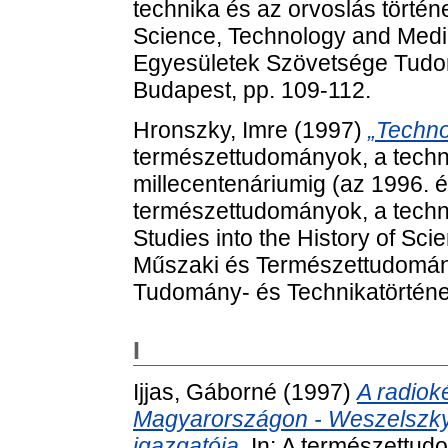
technika és az orvoslás történe
Science, Technology and Medi
Egyesületek Szövetsége Tudom
Budapest, pp. 109-112.
Hronszky, Imre
(1997)
„Techno
természettudományok, a techni
millecentenáriumig (az 1996. 
természettudományok, a techni
Studies into the History of Sc
Műszaki és Természettudomán
Tudomány- és Technikatörténet
I
Ijjas, Gáborné
(1997)
A radiok
Magyarországon - Weszelszky G
igazgatója.
In: A természettud