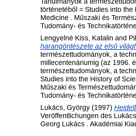
Tanulmányok a természettudom
történetéből = Studies into th
Medicine . Műszaki és Termé
Tudomány- és Technikatörténet
Lengyelné Kiss, Katalin
and
Pi
harangöntészete az első világ
természettudományok, a techni
millecentenáriumig (az 1996. 
természettudományok, a techni
Studies into the History of Sc
Műszaki és Természettudomán
Tudomány- és Technikatörténet
Lukács, György
(1997)
Heidel
Veröffentlichungen des Lukác
Georg Lukács . Akadémiai Kia