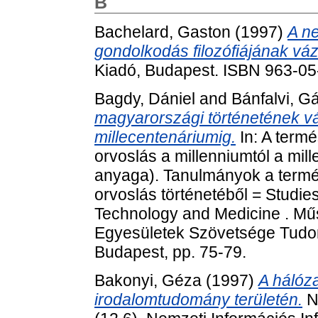
B
Bachelard, Gaston
(1997)
A ne
gondolkodás filozófiájának váz
Kiadó, Budapest. ISBN 963-0
Bagdy, Dániel
and
Bánfalvi, G
magyarországi történetének vá
millecentenáriumig.
In: A term
orvoslás a millenniumtól a mil
anyaga). Tanulmányok a termé
orvoslás történetéből = Studies
Technology and Medicine . Mű
Egyesületek Szövetsége Tudom
Budapest, pp. 75-79.
Bakonyi, Géza
(1997)
A hálóza
irodalomtudomány területén.
NI