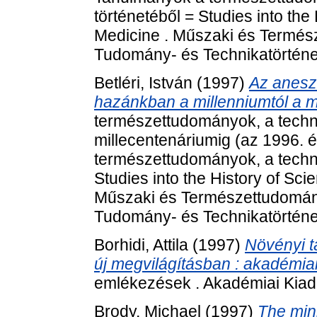
történetéből = Studies into th
Medicine . Műszaki és Termé
Tudomány- és Technikatörténet
Betléri, István
(1997)
Az aneszt
hazánkban a millenniumtól a m
természettudományok, a techni
millecentenáriumig (az 1996. 
természettudományok, a techni
Studies into the History of Sc
Műszaki és Természettudomán
Tudomány- és Technikatörténet
Borhidi, Attila
(1997)
Növényi 
új megvilágításban : akadémiai
emlékezések . Akadémiai Kiad
Brody, Michael
(1997)
The min