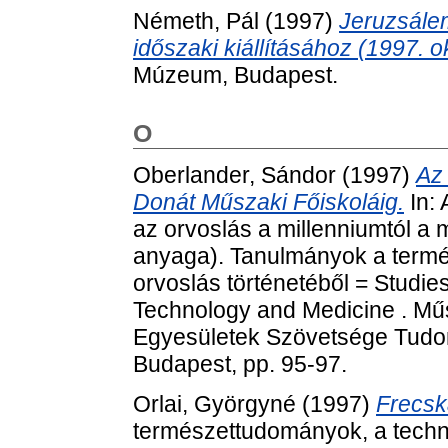
Németh, Pál
(1997)
Jeruzsále
időszaki kiállításához (1997. o
Múzeum, Budapest.
O
Oberlander, Sándor
(1997)
Az 
Donát Műszaki Főiskoláig.
In: 
az orvoslás a millenniumtól a 
anyaga). Tanulmányok a termé
orvoslás történetéből = Studies
Technology and Medicine . Mű
Egyesületek Szövetsége Tudom
Budapest, pp. 95-97.
Orlai, Györgyné
(1997)
Frecsk
természettudományok, a techni