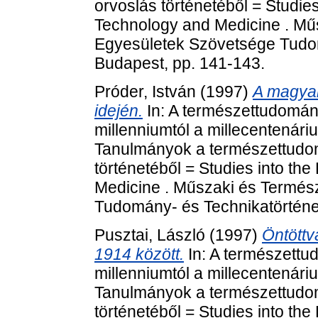
orvoslás történetéből = Studies
Technology and Medicine . Mű
Egyesületek Szövetsége Tudom
Budapest, pp. 141-143.
Próder, István
(1997)
A magyar
idején.
In: A természettudomány
millenniumtól a millecentenári
Tanulmányok a természettudom
történetéből = Studies into th
Medicine . Műszaki és Termé
Tudomány- és Technikatörténet
Pusztai, László
(1997)
Öntött
1914 között.
In: A természettu
millenniumtól a millecentenári
Tanulmányok a természettudom
történetéből = Studies into th