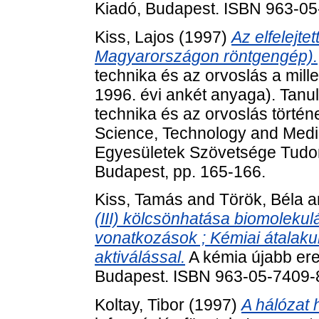
Kiadó, Budapest. ISBN 963-0
Kiss, Lajos
(1997)
Az elfelejte
Magyarországon röntgengép).
technika és az orvoslás a mill
1996. évi ankét anyaga). Tan
technika és az orvoslás történe
Science, Technology and Medi
Egyesületek Szövetsége Tudom
Budapest, pp. 165-166.
Kiss, Tamás
and
Török, Béla
a
(III) kölcsönhatása biomolekulá
vonatkozások ; Kémiai átalak
aktiválással.
A kémia újabb ere
Budapest. ISBN 963-05-7409-
Koltay, Tibor
(1997)
A hálózat 