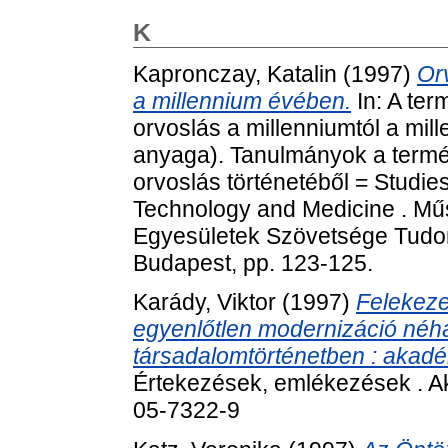
K
Kapronczay, Katalin
(1997)
Or
a millennium évében.
In: A te
orvoslás a millenniumtól a mil
anyaga). Tanulmányok a termé
orvoslás történetéből = Studies
Technology and Medicine . Mű
Egyesületek Szövetsége Tudom
Budapest, pp. 123-125.
Karády, Viktor
(1997)
Felekeze
egyenlőtlen modernizáció néh
társadalomtörténetben : akadé
Értekezések, emlékezések . A
05-7322-9