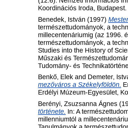
(12.6). Nemzeti Információs In
Koordinációs Iroda, Budapest
Benedek, István
(1997)
Mester
természettudományok, a techni
millecentenáriumig (az 1996. 
természettudományok, a techni
Studies into the History of Sc
Műszaki és Természettudomán
Tudomány- és Technikatörténet
Benkő, Elek
and
Demeter, Istv
mezőváros a Székelyföldön.
Er
Erdélyi Múzeum-Egyesület, Ko
Berényi, Zsuzsanna Ágnes
(1
története.
In: A természettudom
millenniumtól a millecentenári
Tanulmányok a természettudom