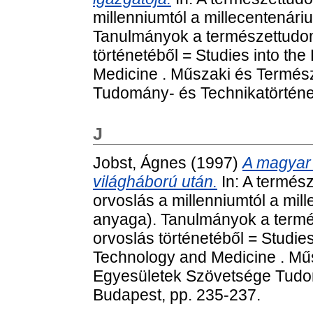
millenniumtól a millecentenári
Tanulmányok a természettudom
történetéből = Studies into th
Medicine . Műszaki és Termé
Tudomány- és Technikatörténet
J
Jobst, Ágnes
(1997)
A magyar
világháború után.
In: A termés
orvoslás a millenniumtól a mil
anyaga). Tanulmányok a termé
orvoslás történetéből = Studies
Technology and Medicine . Mű
Egyesületek Szövetsége Tudom
Budapest, pp. 235-237.