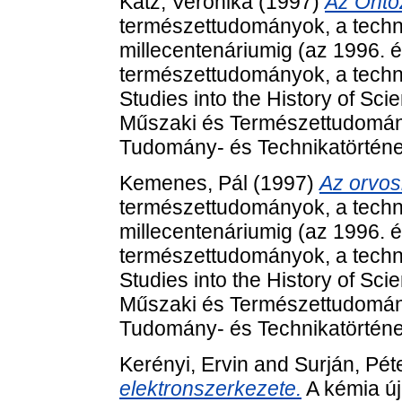
Katz, Veronika
(1997)
Az Öntöz
természettudományok, a techni
millecentenáriumig (az 1996. 
természettudományok, a techni
Studies into the History of Sc
Műszaki és Természettudomán
Tudomány- és Technikatörténet
Kemenes, Pál
(1997)
Az orvosi
természettudományok, a techni
millecentenáriumig (az 1996. 
természettudományok, a techni
Studies into the History of Sc
Műszaki és Természettudomán
Tudomány- és Technikatörténet
Kerényi, Ervin
and
Surján, Pét
elektronszerkezete.
A kémia új