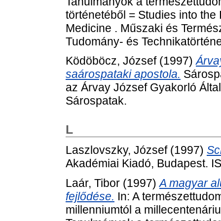
Tanulmányok a természettudom
történetéből = Studies into th
Medicine . Műszaki és Termé
Tudomány- és Technikatörténet
Ködöböcz, József
(1997)
Árva
saárospataki apostola.
Sárospa
az Árvay József Gyakorló Álta
Sárospatak.
L
Laszlovszky, József
(1997)
Sc
Akadémiai Kiadó, Budapest. 
Laár, Tibor
(1997)
A magyar al
fejlődése.
In: A természettudom
millenniumtól a millecentenári