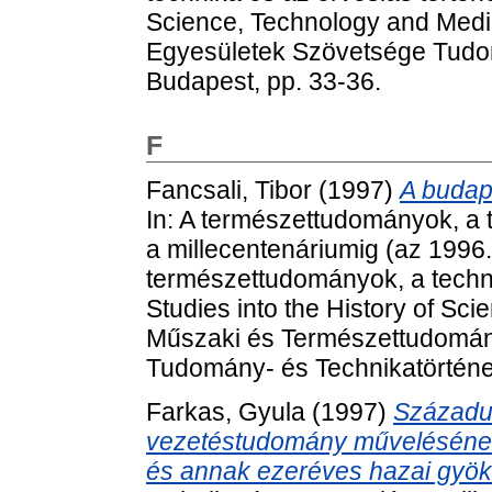
Science, Technology and Medi
Egyesületek Szövetsége Tudom
Budapest, pp. 33-36.
F
Fancsali, Tibor
(1997)
A budap
In: A természettudományok, a t
a millecentenáriumig (az 1996
természettudományok, a techni
Studies into the History of Sc
Műszaki és Természettudomán
Tudomány- és Technikatörténet
Farkas, Gyula
(1997)
Századu
vezetéstudomány művelésén
és annak ezeréves hazai gyök