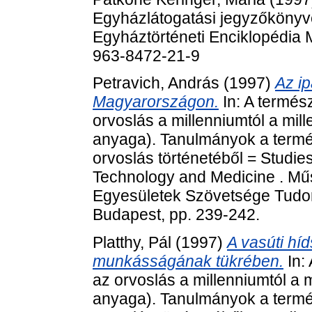
Egyházlátogatási jegyzőkönyv
Egyháztörténeti Enciklopédia
963-8472-21-9
Petravich, András
(1997)
Az i
Magyarországon.
In: A termés
orvoslás a millenniumtól a mil
anyaga). Tanulmányok a termé
orvoslás történetéből = Studies
Technology and Medicine . Mű
Egyesületek Szövetsége Tudom
Budapest, pp. 239-242.
Platthy, Pál
(1997)
A vasúti hí
munkásságának tükrében.
In:
az orvoslás a millenniumtól a 
anyaga). Tanulmányok a termé