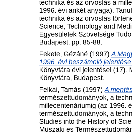
technika és az orvoslás a mill
1996. évi ankét anyaga). Tan
technika és az orvoslás történe
Science, Technology and Medi
Egyesületek Szövetsége Tudom
Budapest, pp. 85-88.
Fekete, Gézáné
(1997)
A Mag
1996. évi beszámoló jelentése
Könyvtára évi jelentései (17
Könyvtára, Budapest.
Felkai, Tamás
(1997)
A mentést
természettudományok, a techni
millecentenáriumig (az 1996. 
természettudományok, a techni
Studies into the History of Sc
Műszaki és Természettudomán