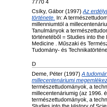
7770 4
Csíky, Gábor
(1997)
Az erdély
története.
In: A természettudom
millenniumtól a millecentenári
Tanulmányok a természettudom
történetéből = Studies into th
Medicine . Műszaki és Termé
Tudomány- és Technikatörténet
D
Deme, Péter
(1997)
A tudomány
millecentenáriumi megemléke
természettudományok, a techni
millecentenáriumig (az 1996. 
természettudományok, a techni
Studies into the History of Sc