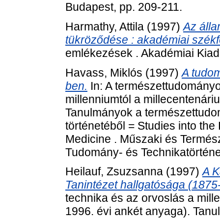
Budapest, pp. 209-211.
Harmathy, Attila
(1997)
Az áll
tükröződése : akadémiai székfog
emlékezések . Akadémiai Kiad
Havass, Miklós
(1997)
A tudom
ben.
In: A természettudományok
millenniumtól a millecentenári
Tanulmányok a természettudom
történetéből = Studies into th
Medicine . Műszaki és Termé
Tudomány- és Technikatörténet
Heilauf, Zsuzsanna
(1997)
A K
Tanintézet hallgatósága (1875
technika és az orvoslás a mill
1996. évi ankét anyaga). Tan