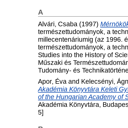
A
Alvári, Csaba
(1997)
Mérnökök
természettudományok, a techni
millecentenáriumig (az 1996. 
természettudományok, a techni
Studies into the History of Sc
Műszaki és Természettudomán
Tudomány- és Technikatörténet
Apor, Éva
and
Kelecsényi, Ág
Akadémia Könyvtára Keleti Gyűj
of the Hungarian Academy of 
Akadémia Könyvtára, Budapest
5]