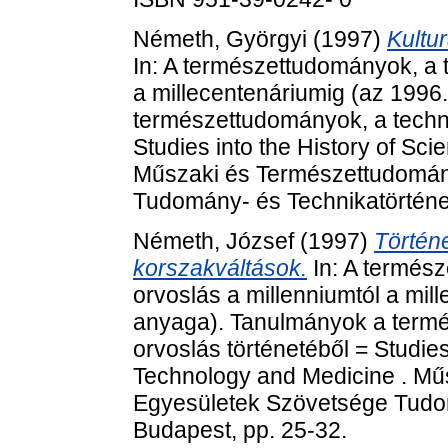
Németh, Györgyi
(1997)
Kultu
In: A természettudományok, a t
a millecentenáriumig (az 1996
természettudományok, a techni
Studies into the History of Sc
Műszaki és Természettudomán
Tudomány- és Technikatörténet
Németh, József
(1997)
Történe
korszakváltások.
In: A termész
orvoslás a millenniumtól a mil
anyaga). Tanulmányok a termé
orvoslás történetéből = Studies
Technology and Medicine . Mű
Egyesületek Szövetsége Tudom
Budapest, pp. 25-32.