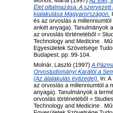
Mohos, Márta
(1997)
Az Élet, 
Élet oltalmazása. A szerveze
kialakulása Magyarországon.
I
és az orvoslás a millenniumtól
ankét anyaga). Tanulmányok a
az orvoslás történetéből = Stud
Technology and Medicine . Mű
Egyesületek Szövetsége Tudom
Budapest, pp. 99-104.
Molnár, László
(1997)
A Pázm
Orvostudományi Karától a Se
(Az átalakulás évtizedei).
In: A
az orvoslás a millenniumtól a 
anyaga). Tanulmányok a termé
orvoslás történetéből = Studies
Technology and Medicine . Mű
Egyesületek Szövetsége Tudom