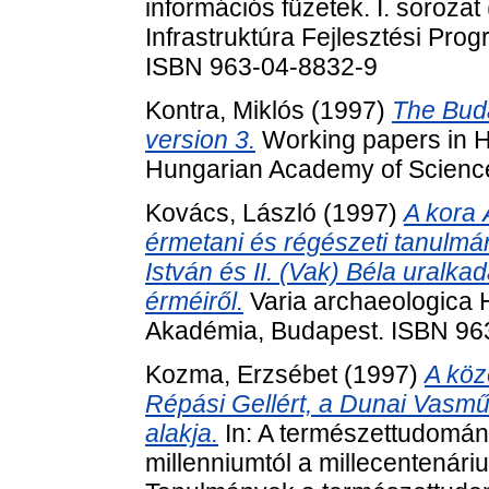
információs füzetek. I. sorozat
Infrastruktúra Fejlesztési Pro
ISBN 963-04-8832-9
Kontra, Miklós
(1997)
The Buda
version 3.
Working papers in Hu
Hungarian Academy of Scienc
Kovács, László
(1997)
A kora 
érmetani és régészeti tanulmá
István és II. (Vak) Béla uralk
érméiről.
Varia archaeologica
Akadémia, Budapest. ISBN 96
Kozma, Erzsébet
(1997)
A köz
Répási Gellért, a Dunai Vasm
alakja.
In: A természettudomány
millenniumtól a millecentenári