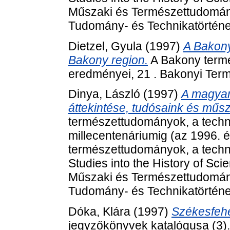
Műszaki és Természettudomán
Tudomány- és Technikatörténet
Dietzel, Gyula
(1997)
A Bakony 
Bakony region.
A Bakony term
eredményei, 21 . Bakonyi Ter
Dinya, László
(1997)
A magyar
áttekintése, tudósaink és műsz
természettudományok, a techni
millecentenáriumig (az 1996. 
természettudományok, a techni
Studies into the History of Sc
Műszaki és Természettudomán
Tudomány- és Technikatörténet
Dóka, Klára
(1997)
Székesfeh
jegyzőkönyvek katalógusa (3).