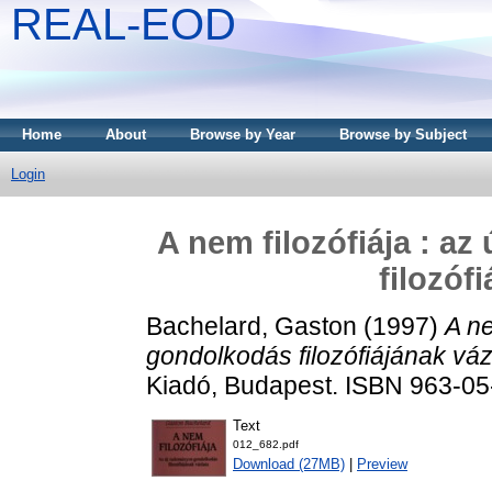
REAL-EOD
Home
About
Browse by Year
Browse by Subject
Login
A nem filozófiája : a
filozóf
Bachelard, Gaston
(1997)
A ne
gondolkodás filozófiájának váz
Kiadó, Budapest. ISBN 963-0
Text
012_682.pdf
Download (27MB)
|
Preview