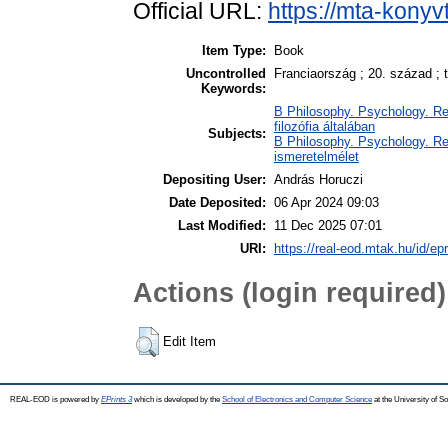
Official URL:
https://mta-konyv
Item Type:
Book
Uncontrolled
Franciaország ; 20. század ; 
Keywords:
B Philosophy. Psychology. Reli
filozófia általában
Subjects:
B Philosophy. Psychology. Reli
ismeretelmélet
Depositing User:
András Horuczi
Date Deposited:
06 Apr 2024 09:03
Last Modified:
11 Dec 2025 07:01
URI:
https://real-eod.mtak.hu/id/ep
Actions (login required)
Edit Item
REAL-EOD is powered by
EPrints 3
which is developed by the
School of Electronics and Computer Science
at the University of 