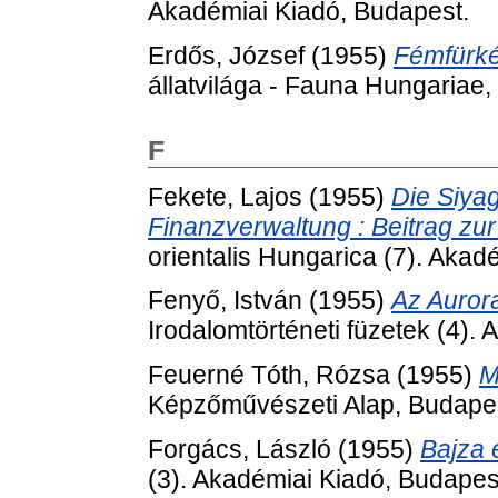
Akadémiai Kiadó, Budapest.
Erdős, József
(1955)
Fémfürké
állatvilága - Fauna Hungariae,
F
Fekete, Lajos
(1955)
Die Siyag
Finanzverwaltung : Beitrag zur
orientalis Hungarica (7). Akad
Fenyő, István
(1955)
Az Aurora
Irodalomtörténeti füzetek (4).
Feuerné Tóth, Rózsa
(1955)
M
Képzőművészeti Alap, Budape
Forgács, László
(1955)
Bajza é
(3). Akadémiai Kiadó, Budapes