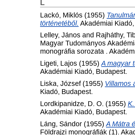
L
Lackó, Miklós
(1955)
Tanulmán
történetéből.
Akadémiai Kiadó,
Lelley, János
and
Rajháthy, Ti
Magyar Tudományos Akadémia
monográfia sorozata . Akadémi
Ligeti, Lajos
(1955)
A magyar t
Akadémiai Kiadó, Budapest.
Liska, József
(1955)
Villamos 
Kiadó, Budapest.
Lordkipanidze, D. O.
(1955)
K.
Akadémiai Kiadó, Budapest.
Láng, Sándor
(1955)
A Mátra é
Földrajzi monográfiák (1). Ak