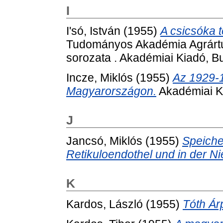
I
I'só, István
(1955)
A csicsóka 
Tudományos Akadémia Agrárt
sorozata . Akadémiai Kiadó, B
Incze, Miklós
(1955)
Az 1929-1
Magyarországon.
Akadémiai K
J
Jancsó, Miklós
(1955)
Speiche
Retikuloendothel und in der Ni
K
Kardos, László
(1955)
Tóth Ár