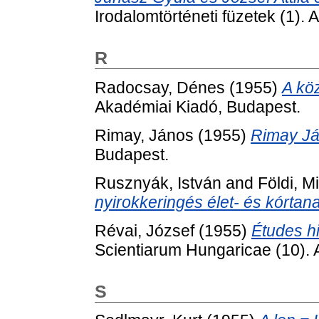
Irodalomtörténeti füzetek (1).
R
Radocsay, Dénes
(1955)
A kö
Akadémiai Kiadó, Budapest.
Rimay, János
(1955)
Rimay Já
Budapest.
Rusznyák, István
and
Földi, M
nyirokkeringés élet- és kórtana
Révai, József
(1955)
Études hi
Scientiarum Hungaricae (10). 
S