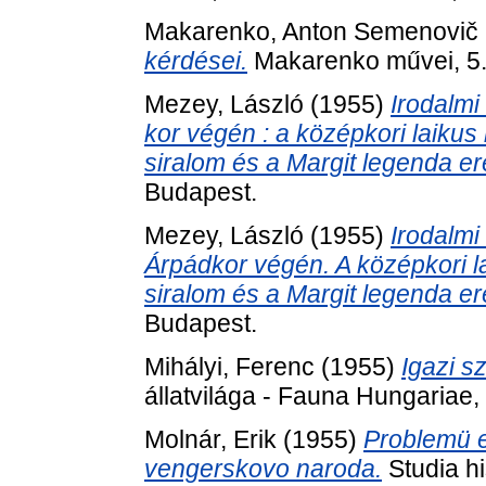
Makarenko, Anton Semenovič
kérdései.
Makarenko művei, 5. 
Mezey, László
(1955)
Irodalmi
kor végén : a középkori laiku
siralom és a Margit legenda e
Budapest.
Mezey, László
(1955)
Irodalmi
Árpádkor végén. A középkori 
siralom és a Margit legenda e
Budapest.
Mihályi, Ferenc
(1955)
Igazi s
állatvilága - Fauna Hungariae,
Molnár, Erik
(1955)
Problemü e
vengerskovo naroda.
Studia h