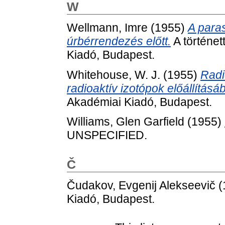
W
Wellmann, Imre
(1955)
A paras
úrbérrendezés előtt.
A történe
Kiadó, Budapest.
Whitehouse, W. J.
(1955)
Radi
radioaktív izotópok előállítá
Akadémiai Kiadó, Budapest.
Williams, Glen Garfield
(1955)
UNSPECIFIED.
Č
Čudakov, Evgenij Alekseevič
(
Kiadó, Budapest.