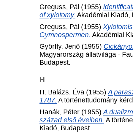
Greguss, Pál
(1955)
Identific
of xylotomy.
Akadémiai Kiadó, 
Greguss, Pál
(1955)
Xylotomi
Gymnospermen.
Akadémiai Ki
Györffy, Jenő
(1955)
Cickányo
Magyarország állatvilága - Fa
Budapest.
H
H. Balázs, Éva
(1955)
A paras
1787.
A történettudomány kérd
Hanák, Péter
(1955)
A dualizm
század első éveiben.
A történ
Kiadó, Budapest.