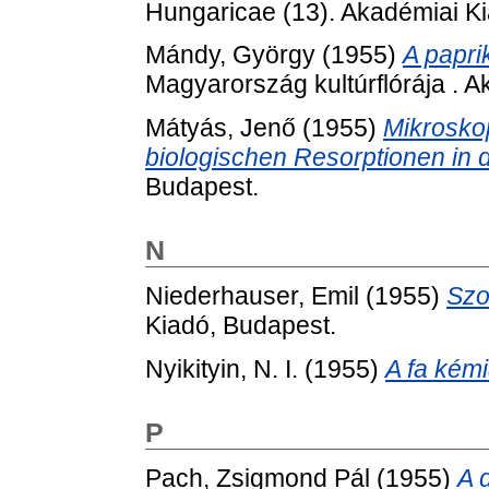
Hungaricae (13). Akadémiai K
Mándy, György
(1955)
A papr
Magyarország kultúrflórája . 
Mátyás, Jenő
(1955)
Mikrosko
biologischen Resorptionen in
Budapest.
N
Niederhauser, Emil
(1955)
Szo
Kiadó, Budapest.
Nyikityin, N. I.
(1955)
A fa kémi
P
Pach, Zsigmond Pál
(1955)
A 