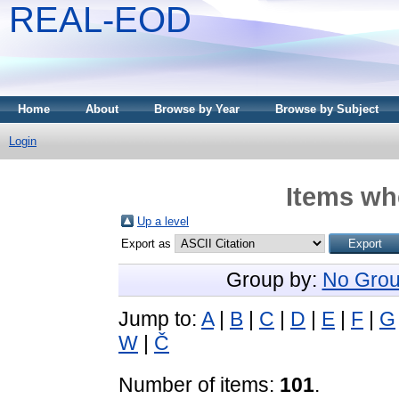
REAL-EOD
Home
About
Browse by Year
Browse by Subject
Login
Items whe
Up a level
Export as
Group by:
No Grou
Jump to:
A
|
B
|
C
|
D
|
E
|
F
|
G
W
|
Č
Number of items:
101
.