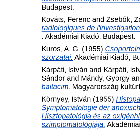
Budapest.
Kováts, Ferenc
and
Zsebők, Z
radiologiques de l'investigatio
. Akadémiai Kiadó, Budapest.
Kuros, A. G.
(1955)
Csoportelm
szorzatai.
Akadémiai Kiadó, Bu
Kárpáti, István
and
Kárpáti, Is
Sándor
and
Mándy, György
a
baltacim.
Magyarország kultúrf
Környey, István
(1955)
Histopa
Symptomatologie der anoxisch
Hisztopatológia és az oxigénhi
szimptomatológiája.
Akadémiai