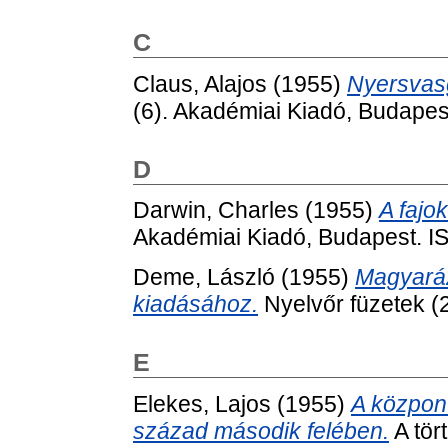
C
Claus, Alajos
(1955)
Nyersvas
(6). Akadémiai Kiadó, Budapes
D
Darwin, Charles
(1955)
A fajo
Akadémiai Kiadó, Budapest. I
Deme, László
(1955)
Magyaráz
kiadásához.
Nyelvőr füzetek (
E
Elekes, Lajos
(1955)
A központ
század második felében.
A tör