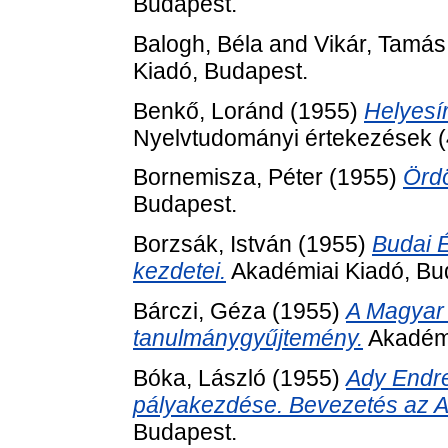
Budapest.
Balogh, Béla
and
Vikár, Tamás
Kiadó, Budapest.
Benkő, Loránd
(1955)
Helyesí
Nyelvtudományi értekezések (
Bornemisza, Péter
(1955)
Ördö
Budapest.
Borzsák, István
(1955)
Budai É
kezdetei.
Akadémiai Kiadó, Bu
Bárczi, Géza
(1955)
A Magyar 
tanulmánygyűjtemény.
Akadémi
Bóka, László
(1955)
Ady Endre
pályakezdése. Bevezetés az 
Budapest.