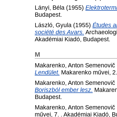
Lányi, Béla
(1955)
Elektroterm
Budapest.
László, Gyula
(1955)
Études ar
société des Avars.
Archaeologi
Akadémiai Kiadó, Budapest.
M
Makarenko, Anton Semenovič
Lendület.
Makarenko művei, 2. 
Makarenko, Anton Semenovič
Boriszból ember lesz.
Makarenk
Budapest.
Makarenko, Anton Semenovič
művei, 7. . Akadémiai Kiadó, B