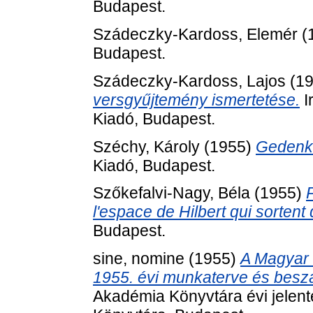
Budapest.
Szádeczky-Kardoss, Elemér
(
Budapest.
Szádeczky-Kardoss, Lajos
(1
versgyűjtemény ismertetése.
I
Kiadó, Budapest.
Széchy, Károly
(1955)
Gedenkb
Kiadó, Budapest.
Szőkefalvi-Nagy, Béla
(1955)
l'espace de Hilbert qui sortent
Budapest.
sine, nomine
(1955)
A Magyar
1955. évi munkaterve és besz
Akadémia Könyvtára évi jele