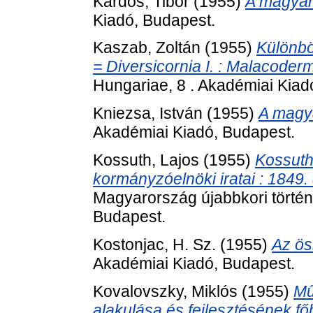
Kardos, Tibor
(1955)
A magyar
Kiadó, Budapest.
Kaszab, Zoltán
(1955)
Különbö
= Diversicornia I. : Malacoder
Hungariae, 8 . Akadémiai Kiad
Kniezsa, István
(1955)
A magya
Akadémiai Kiadó, Budapest.
Kossuth, Lajos
(1955)
Kossuth
kormányzóelnöki iratai : 1849. 
Magyarország újabbkori történ
Budapest.
Kostonjac, H. Sz.
(1955)
Az ös
Akadémiai Kiadó, Budapest.
Kovalovszky, Miklós
(1955)
Mű
alakulása és fejlesztésének fő