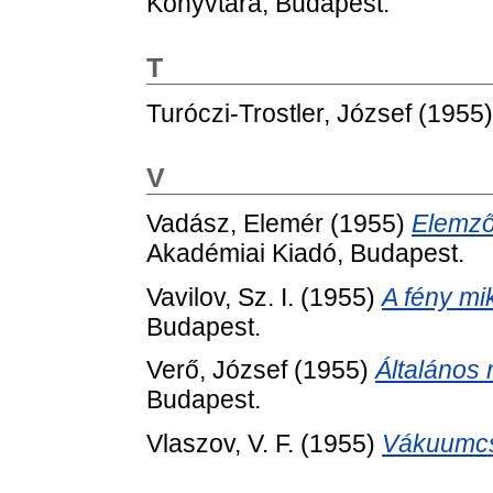
Könyvtára, Budapest.
T
Turóczi-Trostler, József
(1955
V
Vadász, Elemér
(1955)
Elemző 
Akadémiai Kiadó, Budapest.
Vavilov, Sz. I.
(1955)
A fény mik
Budapest.
Verő, József
(1955)
Általános 
Budapest.
Vlaszov, V. F.
(1955)
Vákuumc