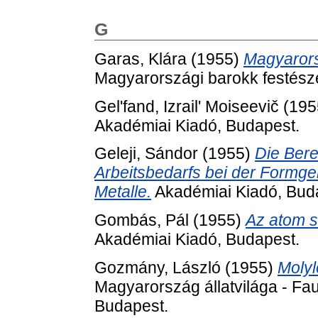
G
Garas, Klára
(1955)
Magyarors
Magyarországi barokk festésze
Gel'fand, Izrail' Moiseevič
(195
Akadémiai Kiadó, Budapest.
Geleji, Sándor
(1955)
Die Bere
Arbeitsbedarfs bei der Formge
Metalle.
Akadémiai Kiadó, Bud
Gombás, Pál
(1955)
Az atom s
Akadémiai Kiadó, Budapest.
Gozmány, László
(1955)
Molyl
Magyarország állatvilága - Fa
Budapest.