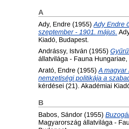
A
Ady, Endre
(1955)
Ady Endre ö
szeptember - 1901. május.
Ady
Kiadó, Budapest.
Andrássy, István
(1955)
Gyűrűs
állatvilága - Fauna Hungariae,
Arató, Endre
(1955)
A magyar 
nemzetiségi politikája a szaba
kérdései (21). Akadémiai Kiad
B
Babos, Sándor
(1955)
Buzogán
Magyarország állatvilága - Fa