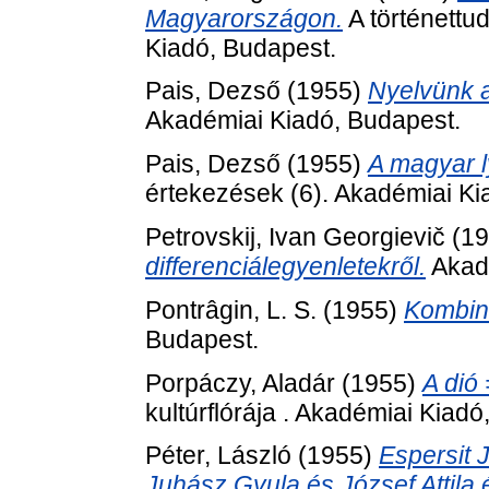
Magyarországon.
A történettu
Kiadó, Budapest.
Pais, Dezső
(1955)
Nyelvünk 
Akadémiai Kiadó, Budapest.
Pais, Dezső
(1955)
A magyar 
értekezések (6). Akadémiai Ki
Petrovskij, Ivan Georgievič
(19
differenciálegyenletekről.
Akadé
Pontrâgin, L. S.
(1955)
Kombina
Budapest.
Porpáczy, Aladár
(1955)
A dió 
kultúrflórája . Akadémiai Kiadó
Péter, László
(1955)
Espersit 
Juhász Gyula és József Attila 