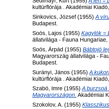
Sedlmayr, Kurt
(1955)
A len = 
kultúrflórája . Akadémiai Kiadó
Sinkovics, József
(1955)
A vír
Budapest.
Soós, Lajos
(1955)
Kagylók = 
állatvilága - Fauna Hungariae,
Soós, Árpád
(1955)
Bábtojó l
Magyarország állatvilága - Fa
Budapest.
Surányi, János
(1955)
A kukor
kultúrflórája . Akadémiai Kiadó
Szabó, Imre
(1955)
A burzsoá 
Magyarországon.
Akadémiai K
Szokolov, A.
(1955)
Klasszikus