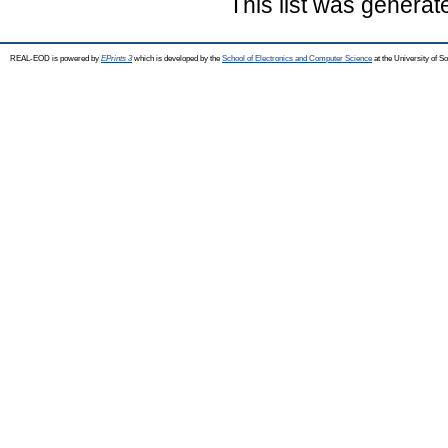
This list was genera
REAL-EOD is powered by
EPrints 3
which is developed by the
School of Electronics and Computer Science
at the University of 