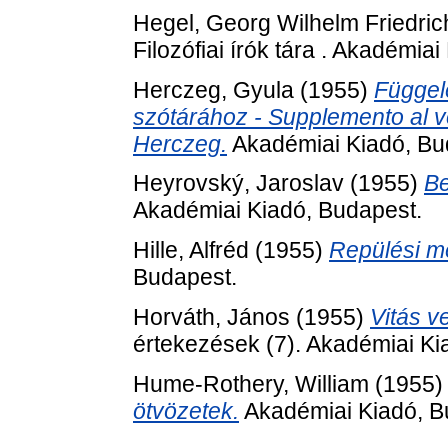
Hegel, Georg Wilhelm Friedric
Filozófiai írók tára . Akadémia
Herczeg, Gyula
(1955)
Függel
szótárához - Supplemento al vo
Herczeg.
Akadémiai Kiadó, Bu
Heyrovský, Jaroslav
(1955)
Be
Akadémiai Kiadó, Budapest.
Hille, Alfréd
(1955)
Repülési me
Budapest.
Horváth, János
(1955)
Vitás v
értekezések (7). Akadémiai Ki
Hume-Rothery, William
(1955
ötvözetek.
Akadémiai Kiadó, B