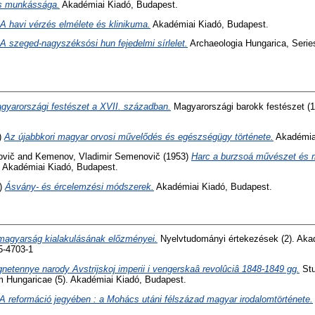
és munkássága.
Akadémiai Kiadó, Budapest.
A havi vérzés elmélete és klinikuma.
Akadémiai Kiadó, Budapest.
A szeged-nagyszéksósi hun fejedelmi sírlelet.
Archaeologia Hungarica, Serie
gyarországi festészet a XVII. században.
Magyarországi barokk festészet (1
)
Az újabbkori magyar orvosi művelődés és egészségügy története.
Akadémiai
ovič
and
Kemenov, Vladimir Semenovič
(1953)
Harc a burzsoá művészet és m
Akadémiai Kiadó, Budapest.
)
Ásvány- és ércelemzési módszerek.
Akadémiai Kiadó, Budapest.
magyarság kialakulásának előzményei.
Nyelvtudományi értekezések (2). Aka
5-4703-1
netennye narody Avstrijskoj imperii i vengerskaâ revolûciâ 1848-1849 gg.
Stu
 Hungaricae (5). Akadémiai Kiadó, Budapest.
A reformáció jegyében : a Mohács utáni félszázad magyar irodalomtörténete.