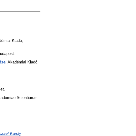
démiai Kiadó,
udapest.
ése.
Akadémiai Kiadó,
st.
Academiae Scientiarum
ózsef Károly