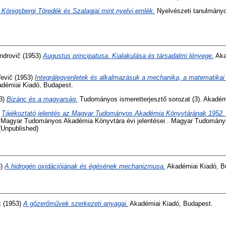
 Königsbergi Töredék és Szalagjai mint nyelvi emlék.
Nyelvészeti tanulmányo
ndrovič
(1953)
Augustus principatusa. Kialakulása és társadalmi lényege.
Aka
'evič
(1953)
Integrálegyenletek és alkalmazásuk a mechanika, a matematikai f
démiai Kiadó, Budapest.
3)
Bizánc és a magyarság.
Tudományos ismeretterjesztő sorozat (3). Akadém
)
Tájékoztató jelentés az Magyar Tudományos Akadémia Könyvtárának 1952. é
Magyar Tudományos Akadémia Könyvtára évi jelentései . Magyar Tudomán
(Unpublished)
3)
A hidrogén oxidációjának és égésének mechanizmusa.
Akadémiai Kiadó, B
č
(1953)
A gőzerőművek szerkezeti anyagai.
Akadémiai Kiadó, Budapest.