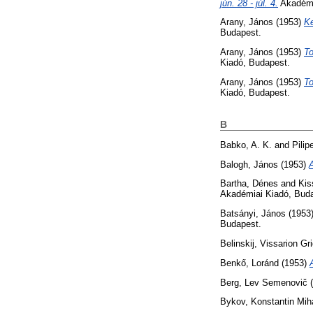
jún. 28 - júl. 4.
Akadémi
Arany, János
(1953)
Ke
Budapest.
Arany, János
(1953)
To
Kiadó, Budapest.
Arany, János
(1953)
To
Kiadó, Budapest.
B
Babko, A. K.
and
Pilip
Balogh, János
(1953)
A
Bartha, Dénes
and
Kis
Akadémiai Kiadó, Bud
Batsányi, János
(1953
Budapest.
Belinskij, Vissarion Gri
Benkő, Loránd
(1953)
Berg, Lev Semenovič
(
Bykov, Konstantin Miha