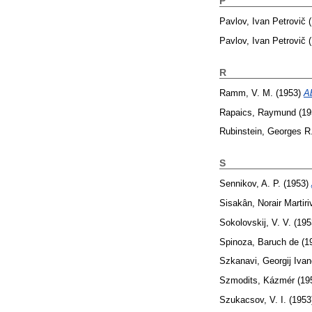
P
Pavlov, Ivan Petrovič
(
Pavlov, Ivan Petrovič
(
R
Ramm, V. M.
(1953)
A
Rapaics, Raymund
(19
Rubinstein, Georges R
S
Sennikov, A. P.
(1953)
Sisakân, Norair Martiri
Sokolovskij, V. V.
(195
Spinoza, Baruch de
(1
Szkanavi, Georgij Ivan
Szmodits, Kázmér
(19
Szukacsov, V. I.
(1953