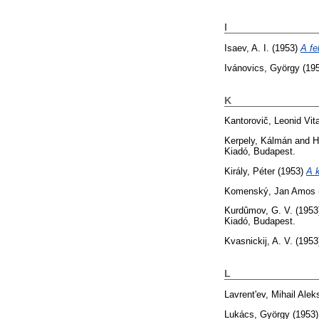
I
Isaev, A. I.
(1953)
A fe
Ivánovics, György
(19
K
Kantorovič, Leonid Vita
Kerpely, Kálmán
and
H
Kiadó, Budapest.
Király, Péter
(1953)
A k
Komenský, Jan Amos
Kurdûmov, G. V.
(1953
Kiadó, Budapest.
Kvasnickij, A. V.
(1953
L
Lavrent'ev, Mihail Alek
Lukács, György
(1953