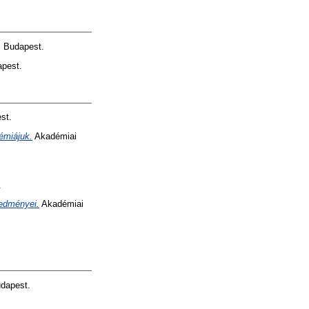
 Budapest.
pest.
st.
émiájuk.
Akadémiai
.
redményei.
Akadémiai
dapest.