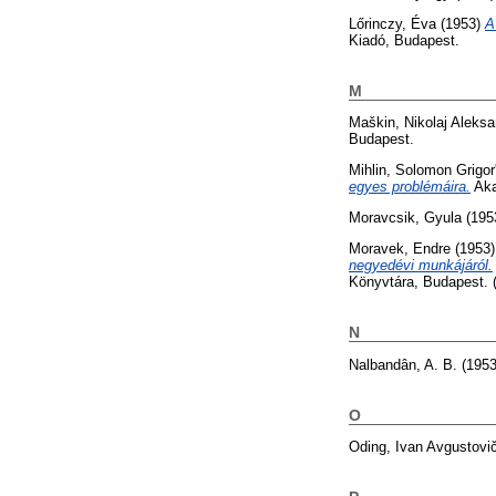
Lőrinczy, Éva
(1953)
A
Kiadó, Budapest.
M
Maškin, Nikolaj Aleksa
Budapest.
Mihlin, Solomon Grigor
egyes problémáira.
Aka
Moravcsik, Gyula
(195
Moravek, Endre
(1953
negyedévi munkájáról.
Könyvtára, Budapest. 
N
Nalbandân, A. B.
(195
O
Oding, Ivan Avgustovi