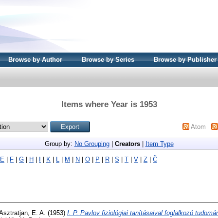
Browse by Author
Browse by Series
Browse by Publisher
Items where Year is 1953
Atom
Group by:
No Grouping
|
Creators
|
Item Type
E
|
F
|
G
|
H
|
I
|
K
|
L
|
M
|
N
|
O
|
P
|
R
|
S
|
T
|
V
|
Z
|
Č
Asztratjan, E. A.
(1953)
I. P. Pavlov fiziológiai tanításaival foglalkozó tudo