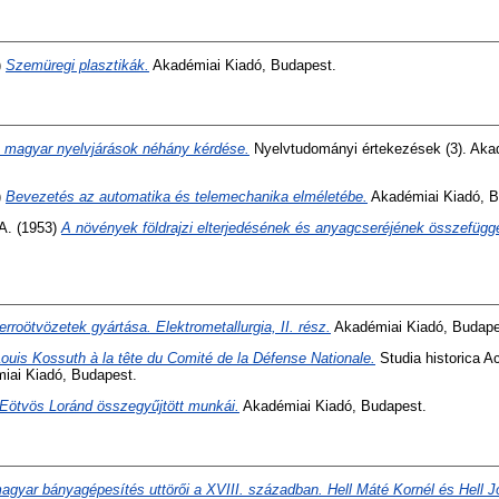
)
Szemüregi plasztikák.
Akadémiai Kiadó, Budapest.
 magyar nyelvjárások néhány kérdése.
Nyelvtudományi értekezések (3). Aka
)
Bevezetés az automatika és telemechanika elméletébe.
Akadémiai Kiadó, B
A.
(1953)
A növények földrajzi elterjedésének és anyagcseréjének összefügg
erroötvözetek gyártása. Elektrometallurgia, II. rész.
Akadémiai Kiadó, Budape
ouis Kossuth à la tête du Comité de la Défense Nationale.
Studia historica 
miai Kiadó, Budapest.
Eötvös Loránd összegyűjtött munkái.
Akadémiai Kiadó, Budapest.
agyar bányagépesítés uttörői a XVIII. században. Hell Máté Kornél és Hell J