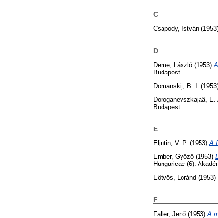
C
Csapody, István
(1953
D
Deme, László
(1953)
A
Budapest.
Domanskij, B. I.
(1953
Doroganevszkajaâ, E. 
Budapest.
E
Eljutin, V. P.
(1953)
A f
Ember, Győző
(1953)
L
Hungaricae (6). Akadé
Eötvös, Loránd
(1953)
F
Faller, Jenő
(1953)
A m