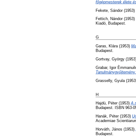
főgépmesterek élete 
Fekete, Sándor
(1953)
Fettich, Nándor
(1953)
Kiadó, Budapest.
G
Garas, Klára
(1953)
Ma
Budapest.
Gortvay, György
(1953
Grabar, Igor Èmmanuil
Tanulmánygyűjtemény.
Grasselly, Gyula
(1953
H
Hajdú, Péter
(1953)
A 
Budapest. ISBN 963-0
Hanák, Péter
(1953)
Ug
Academiae Scientiarum
Horváth, János
(1953)
Budapest.