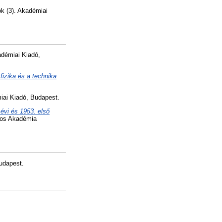
k (3). Akadémiai
démiai Kiadó,
izika és a technika
iai Kiadó, Budapest.
vi és 1953. első
yos Akadémia
udapest.