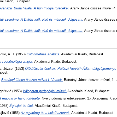
ai Kiadó, Budapest.
veháza. Buda halála. A hun trilógia töredékei.
Arany János összes művei (4.)
ldi szerelme. A Daliás idők első és második dolgozata.
Arany János összes m
ldi szerelme. A Daliás idők első és második dolgozata.
Arany János összes m
enko, A. T.
(1953)
Kolorimetriás analízis.
Akadémiai Kiadó, Budapest.
 zoocönológia alapjai.
Akadémiai Kiadó, Budapest.
s, József
(1953)
Ötödfélszáz énekek. Pálóczi Horváth Ádám dalgyűjteménye 
apest.
)
Batsányi János összes művei I. Versek.
Batsányi János összes művei, 1 . 
gor'evič
(1953)
Válogatott pedagógiai művei.
Akadémiai Kiadó, Budapest.
A magyar ly hang története.
Nyelvtudományi értekezések (1). Akadémiai Kiad
1953)
Éghajlat és élet.
Akadémiai Kiadó, Budapest.
jlovič
(1953)
Az agykéreg és a belső szervek.
Akadémiai Kiadó, Budapest.