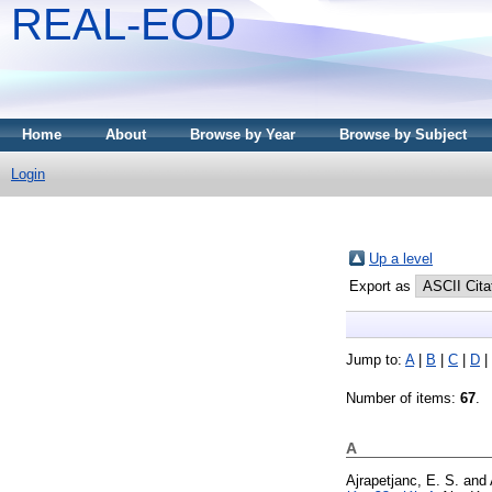
REAL-EOD
Home
About
Browse by Year
Browse by Subject
Login
Up a level
Export as
Jump to:
A
|
B
|
C
|
D
|
Number of items:
67
.
A
Ajrapetjanc, E. S.
and