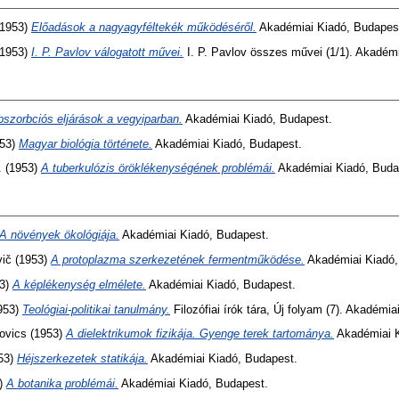
1953)
Előadások a nagyagyféltekék működéséről.
Akadémiai Kiadó, Budapes
1953)
I. P. Pavlov válogatott művei.
I. P. Pavlov összes művei (1/1). Akadém
bszorbciós eljárások a vegyiparban.
Akadémiai Kiadó, Budapest.
53)
Magyar biológia története.
Akadémiai Kiadó, Budapest.
.
(1953)
A tuberkulózis öröklékenységének problémái.
Akadémiai Kiadó, Buda
A növények ökológiája.
Akadémiai Kiadó, Budapest.
vič
(1953)
A protoplazma szerkezetének fermentműködése.
Akadémiai Kiadó,
3)
A képlékenység elmélete.
Akadémiai Kiadó, Budapest.
953)
Teológiai-politikai tanulmány.
Filozófiai írók tára, Új folyam (7). Akadémi
ovics
(1953)
A dielektrikumok fizikája. Gyenge terek tartománya.
Akadémiai K
53)
Héjszerkezetek statikája.
Akadémiai Kiadó, Budapest.
)
A botanika problémái.
Akadémiai Kiadó, Budapest.