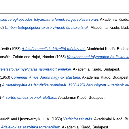
lületi rétegképződés folyamata a fémek forgácsolása során.
Akadémiai Kiadó,
53)
Emberi betegségeket okozó vírusok és rickettsiák.
Akadémiai Kiadó, Buda
l'evič
(1953)
A felsőbb analízis közelítő módszerei.
Akadémiai Kiadó, Budape
orváth, Zoltán
and
Hajtó, Nándor
(1953)
Vaskohászati folyamatok és fizikai k
eletszlovák nyelvjárás nyomtatott emlékei.
Akadémiai Kiadó, Budapest.
(1953)
Comenius Ámos János nagy oktatástana.
Akadémiai Kiadó, Budapest
)
A metallográfia és fémfizika problémái. 1950-1951-ben végzett kutatások e
)
A sertés emésztésének élettana.
Akadémiai Kiadó, Budapest.
seevič
and
Ljusztyernyik, L. A.
(1953)
Variációszámítás.
Akadémiai Kiadó, Bu
)
Adalékok az esztétika történetéhez.
Akadémiai Kiadó, Budapest.