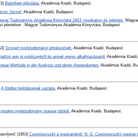
53)
Bátorliget élővilága.
Akadémiai Kiadó, Budapest.
tvös József.
Akadémiai Kiadó, Budapest.
gyar Tudományos Akadémia Könyvtára 1953. munkaterv és jelentés.
Magyar
vi jelentései . Magyar Tudományos Akadémia Könyvtára, Budapest.
53)
Szovjet nyelvtudományi értekezések.
Akadémiai Kiadó, Budapest.
nalízis egy új módszeréről és annak egyes alkalmazásairól.
Akadémiai Kiadó,
 neue Methode in der Analysis und deren Anwendungen.
Akadémiai Kiadó, Bu
)
A földtan fejlődésének vázlata.
Akadémiai Kiadó, Budapest.
 modern nyelvtudomány magyar úttörői.
Akadémiai Kiadó, Budapest.
avrilovič
(1953)
Csernisevszkij a magyarokról. N. G. Csernisevszkij magyar t