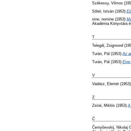
Székessy, Vilmos
(19
Sőtér, István
(1953)
Eö
sine, nomine
(1953)
Ma
Akadémia Könyvtára é
T
Telegdi, Zsigmond
(19
Turán, Pál
(1953)
Az a
Turán, Pál
(1953)
Eine
V
Vadász, Elemér
(1953
Z
Zsirai, Miklós
(1953)
A
Č
Černyševskij, Nikolaj G