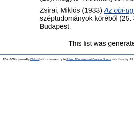
Zsirai, Miklós
(1933)
Az obi-ug
széptudományok köréből (25.
Budapest.
This list was genera
REAL-EOD is powered by
EPrints 3
which is developed by the
School of Electronics and Computer Science
at the University of 