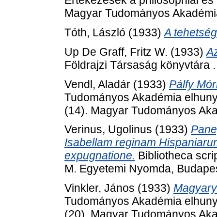
Értekezések a philosophiai és 
Magyar Tudományos Akadémia
Tóth, László
(1933)
A tehetség
Up De Graff, Fritz W.
(1933)
A
Földrajzi Társaság könyvtára 
Vendl, Aladár
(1933)
Pálfy Mór
Tudományos Akadémia elhunyt t
(14). Magyar Tudományos Aka
Verinus, Ugolinus
(1933)
Pane
Isabellam reginam Hispaniaru
expugnatione.
Bibliotheca scri
M. Egyetemi Nyomda, Budapes
Vinkler, János
(1933)
Magyary 
Tudományos Akadémia elhunyt t
(20). Magyar Tudományos Aka