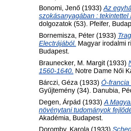
Bonomi, Jenő
(1933)
Az egyhá
szokásanyagában : tekintettel
dolgozatok (53). Pfeifer, Budap
Bornemisza, Péter
(1933)
Tra
Electrájából.
Magyar irodalmi r
Budapest.
Braunecker, M. Margit
(1933)
1560-1640.
Notre Dame Női Ka
Bárczi, Géza
(1933)
Ó-francia
Gyűjtemény (34). Danubia, Pé
Degen, Árpád
(1933)
A Magya
növénytani tudományok fejlőd
Akadémia, Budapest.
Doromby, Karola
(1933)
Sched