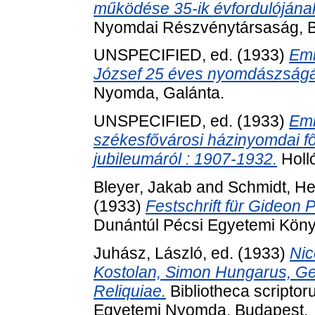
működése 35-ik évfordulójána
Nyomdai Részvénytársaság, B
UNSPECIFIED, ed. (1933)
Eml
József 25 éves nyomdászságá
Nyomda, Galánta.
UNSPECIFIED, ed. (1933)
Eml
székesfővárosi házinyomdai fő
jubileumáról : 1907-1932.
Holl
Bleyer, Jakab
and
Schmidt, He
(1933)
Festschrift für Gideon P
Dunántúl Pécsi Egyetemi Köny
Juhász, László
, ed. (1933)
Nic
Kostolan, Simon Hungarus, Ge
Reliquiae.
Bibliotheca scriptor
Egyetemi Nyomda, Budapest.