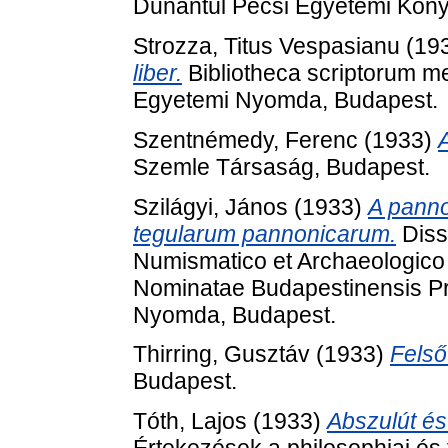
Dunántúl Pécsi Egyetemi Köny
Strozza, Titus Vespasianu
(19
liber.
Bibliotheca scriptorum me
Egyetemi Nyomda, Budapest.
Szentnémedy, Ferenc
(1933)
Szemle Társaság, Budapest.
Szilágyi, János
(1933)
A panno
tegularum pannonicarum.
Diss
Numismatico et Archaeologico
Nominatae Budapestinensis Pro
Nyomda, Budapest.
Thirring, Gusztáv
(1933)
Felső
Budapest.
Tóth, Lajos
(1933)
Abszulút és