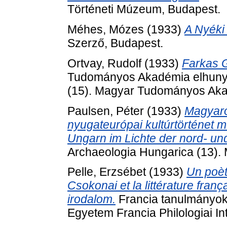
Történeti Múzeum, Budapest.
Méhes, Mózes
(1933)
A Nyéki
Szerző, Budapest.
Ortvay, Rudolf
(1933)
Farkas G
Tudományos Akadémia elhunyt t
(15). Magyar Tudományos Aka
Paulsen, Péter
(1933)
Magyaro
nyugateurópai kultúrtörténet 
Ungarn im Lichte der nord- u
Archaeologia Hungarica (13).
Pelle, Erzsébet
(1933)
Un poèt
Csokonai et la littérature fran
irodalom.
Francia tanulmányok 
Egyetem Francia Philologiai In