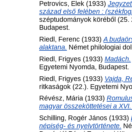
Petrovics, Elek
(1933)
Jegyzet
század első felében : (székfogl
széptudományok köréből (25.
Budapest.
Riedl, Ferenc
(1933)
A budaörs
alaktana.
Német philologiai dol
Riedl, Frigyes
(1933)
Madách.
Egyetemi Nyomda, Budapest.
Riedl, Frigyes
(1933)
Vajda, R
ritkaságok (22.). Egyetemi N
Révész, Mária
(1933)
Romulus
magyar összeköttetései a XVI.
Schilling, Rogér János
(1933)
népiség- és nyelvtörténete.
Ném