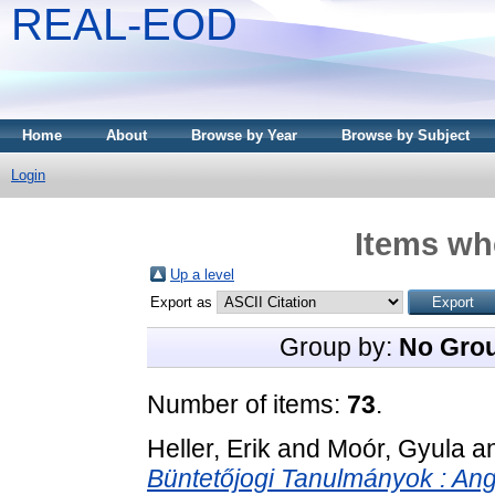
REAL-EOD
Home
About
Browse by Year
Browse by Subject
Login
Items whe
Up a level
Export as
Group by:
No Gro
Number of items:
73
.
Heller, Erik
and
Moór, Gyula
a
Büntetőjogi Tanulmányok : Angy