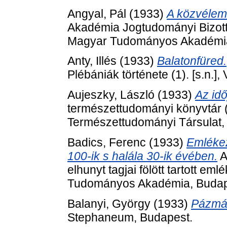
Angyal, Pál
(1933)
A közvélem
Akadémia Jogtudományi Bizott
Magyar Tudományos Akadémia
Anty, Illés
(1933)
Balatonfüred.
Plébániák története (1). [s.n.]
Aujeszky, László
(1933)
Az idő
természettudományi könyvtár (
Természettudományi Társulat,
Badics, Ferenc
(1933)
Emlékez
100-ik s halála 30-ik évében.
A
elhunyt tagjai fölött tartott e
Tudományos Akadémia, Budap
Balanyi, György
(1933)
Pázmán
Stephaneum, Budapest.