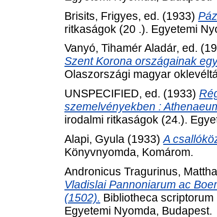
Brisits, Frigyes
, ed. (1933)
Páz
ritkaságok (20 .). Egyetemi N
Vanyó, Tihamér Aladár
, ed. (1
Szent Korona országainak egy
Olaszországi magyar oklevéltá
UNSPECIFIED, ed. (1933)
Rég
szemelvényekben : Athenaeum,
irodalmi ritkaságok (24.). Eg
Alapi, Gyula
(1933)
A csallóköz
Könyvnyomda, Komárom.
Andronicus Tragurinus, Matth
Vladislai Pannoniarum ac Boe
(1502).
Bibliotheca scriptorum
Egyetemi Nyomda, Budapest.