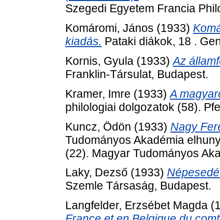
Szegedi Egyetem Francia Philo
Komáromi, János
(1933)
Komá
kiadás.
Pataki diákok, 18 . Ge
Kornis, Gyula
(1933)
Az államfé
Franklin-Társulat, Budapest.
Kramer, Imre
(1933)
A magyaro
philologiai dolgozatok (58). Pf
Kuncz, Ödön
(1933)
Nagy Fere
Tudományos Akadémia elhunyt t
(22). Magyar Tudományos Aka
Laky, Dezső
(1933)
Népesedés
Szemle Társaság, Budapest.
Langfelder, Erzsébet Magda
(
France et en Belgique du comt