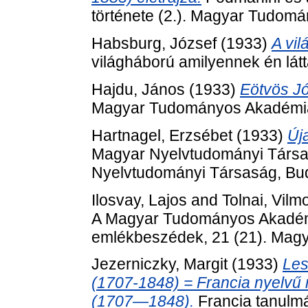
története (2.). Magyar Tudom
Habsburg, József
(1933)
A vil
világháború amilyennek én lá
Hajdu, János
(1933)
Eötvös Jó
Magyar Tudományos Akadémia
Hartnagel, Erzsébet
(1933)
Új
Magyar Nyelvtudományi Társa
Nyelvtudományi Társaság, Bu
Ilosvay, Lajos
and
Tolnai, Vilm
A Magyar Tudományos Akadémia e
emlékbeszédek, 21 (21). Mag
Jezerniczky, Margit
(1933)
Les
(1707-1848) = Francia nyelv
(1707—1848).
Francia tanulmá