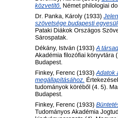
közvetítő.
Német philologiai dol
Dr. Panka, Károly
(1933)
Jelen
szövetsége budapesti egyesü
Pataki Diákok Országos Szöve
Sárospatak.
Dékány, István
(1933)
A társad
Akadémia filozófiai könyvtár
Budapest.
Finkey, Ferenc
(1933)
Adatok 
megállapításához.
Értekezések
tudományok köréből (4. 5). 
Budapest.
Finkey, Ferenc
(1933)
Bünteté
Tudományos Akadémia Jogtud