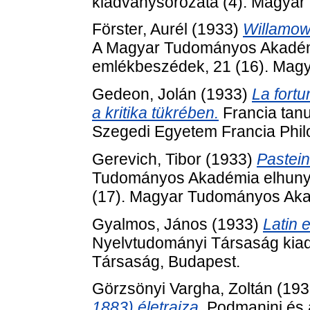
kiadványsorozata (4). Magya
Förster, Aurél
(1933)
Willamowi
A Magyar Tudományos Akadémia e
emlékbeszédek, 21 (16). Mag
Gedeon, Jolán
(1933)
La fortu
a kritika tükrében.
Francia tanu
Szegedi Egyetem Francia Philo
Gerevich, Tibor
(1933)
Pastein
Tudományos Akadémia elhunyt t
(17). Magyar Tudományos Aka
Gyalmos, János
(1933)
Latin 
Nyelvtudományi Társaság kiad
Társaság, Budapest.
Görzsönyi Vargha, Zoltán
(193
1883) életrajza.
Podmanini és 