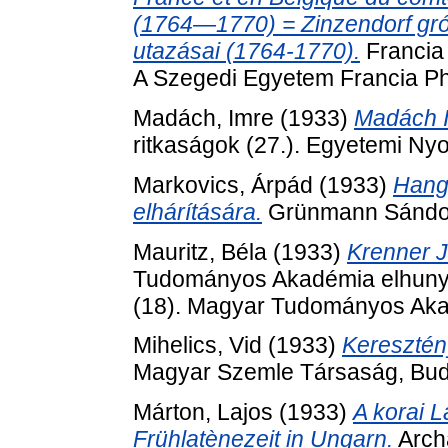
(1764—1770) = Zinzendorf gróf 
utazásai (1764-1770).
Francia 
A Szegedi Egyetem Francia Phi
Madách, Imre
(1933)
Madách I
ritkaságok (27.). Egyetemi N
Markovics, Árpád
(1933)
Hang
elhárítására.
Grünmann Sándor
Mauritz, Béla
(1933)
Krenner J
Tudományos Akadémia elhunyt t
(18). Magyar Tudományos Aka
Mihelics, Vid
(1933)
Keresztén
Magyar Szemle Társaság, Bud
Márton, Lajos
(1933)
A korai 
Frühlatènezeit in Ungarn.
Arch