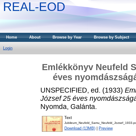
REAL-EOD
Home
About
Browse by Year
Browse by Subject
Login
Emlékkönyv Neufeld S
éves nyomdászságá
UNSPECIFIED, ed. (1933)
Eml
József 25 éves nyomdászságá
Nyomda, Galánta.
Text
Jubileum_Neufeld_Samu_Neufeld_Jozsef_1933.p
Download (13MB)
|
Preview