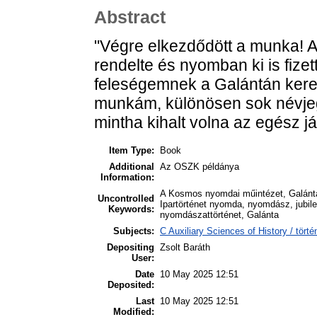
Abstract
"Végre elkezdődött a munka! A
rendelte és nyomban ki is fiz
feleségemnek a Galántán keres
munkám, különösen sok névje
mintha kihalt volna az egész j
Item Type:
Book
Additional
Az OSZK példánya
Information:
A Kosmos nyomdai műintézet, Galánta
Uncontrolled
Ipartörténet nyomda, nyomdász, jubil
Keywords:
nyomdászattörténet, Galánta
Subjects:
C Auxiliary Sciences of History / tör
Depositing
Zsolt Baráth
User:
Date
10 May 2025 12:51
Deposited:
Last
10 May 2025 12:51
Modified: