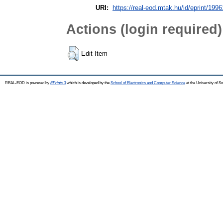
URI:
https://real-eod.mtak.hu/id/eprint/1996
Actions (login required)
Edit Item
REAL-EOD is powered by
EPrints 3
which is developed by the
School of Electronics and Computer Science
at the University of 