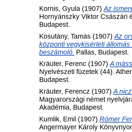
Kornis, Gyula
(1907)
Az ismeré
Hornyánszky Viktor Császári 
Budapest.
Kosutány, Tamás
(1907)
Az or
központi vegykisérleti állomá
beszámoló.
Pallas, Budapest.
Kräuter, Ferenc
(1907)
A máss
Nyelvészeti füzetek (44). Ath
Budapest.
Kräuter, Ferencz
(1907)
A nic
Magyarországi német nyelvjá
Akadémia, Budapest.
Kumlik, Emil
(1907)
Rómer Fer
Angermayer Károly Könyvnyomt