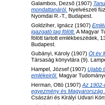
Galambos, Dezső
(1907)
Tanu
mondattanáról.
Nyelvészeti füz
Nyomdai R.-T., Budapest.
Goldziher, Ignácz
(1907)
Emlé
igazgató tag fölött.
A Magyar Tu
fölött tartott emlékbeszédek,
Budapest.
Gubányi, Károly
(1907)
Öt év
Társaság könyvtára (9). Lampe
Hampel, József
(1907)
Ujabb 
emlékeiről.
Magyar Tudományo
Herman, Ottó
(1907)
Az 1902-
egyezmény és Magyarország : t
Császári és Királyi Udvari K