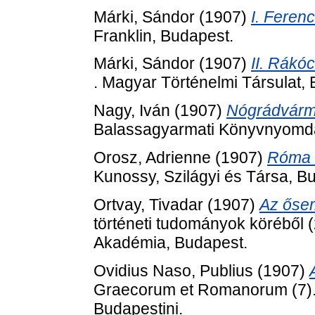
Márki, Sándor
(1907)
I. Feren
Franklin, Budapest.
Márki, Sándor
(1907)
II. Rákó
. Magyar Történelmi Társulat,
Nagy, Iván
(1907)
Nógrádvárme
Balassagyarmati Könyvnyomda
Orosz, Adrienne
(1907)
Róma d
Kunossy, Szilágyi és Társa, B
Ortvay, Tivadar
(1907)
Az ősem
történeti tudományok köréből
Akadémia, Budapest.
Ovidius Naso, Publius
(1907)
Graecorum et Romanorum (7).
Budapestini.