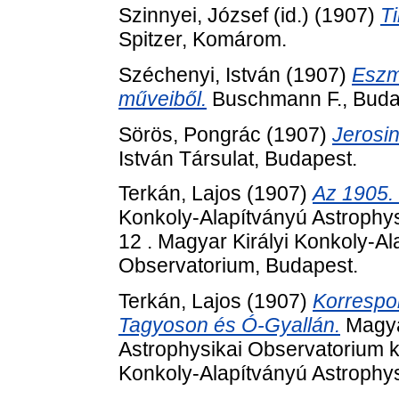
Szinnyei, József (id.)
(1907)
T
Spitzer, Komárom.
Széchenyi, István
(1907)
Eszm
műveiből.
Buschmann F., Buda
Sörös, Pongrác
(1907)
Jerosin
István Társulat, Budapest.
Terkán, Lajos
(1907)
Az 1905. 
Konkoly-Alapítványú Astrophys
12 . Magyar Királyi Konkoly-Al
Observatorium, Budapest.
Terkán, Lajos
(1907)
Korrespo
Tagyoson és Ó-Gyallán.
Magyar
Astrophysikai Observatorium ki
Konkoly-Alapítványú Astrophy