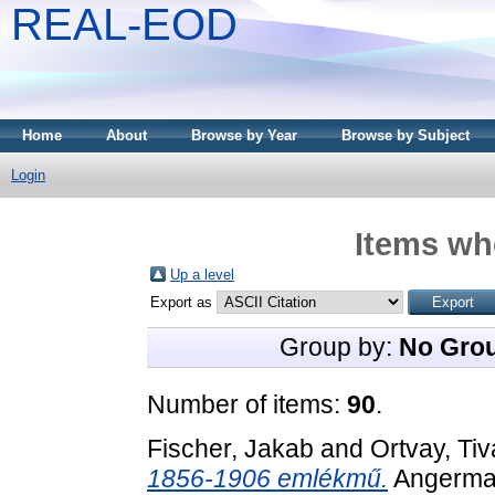
REAL-EOD
Home
About
Browse by Year
Browse by Subject
Login
Items whe
Up a level
Export as
Group by:
No Gro
Number of items:
90
.
Fischer, Jakab
and
Ortvay, Ti
1856-1906 emlékmű.
Angermay