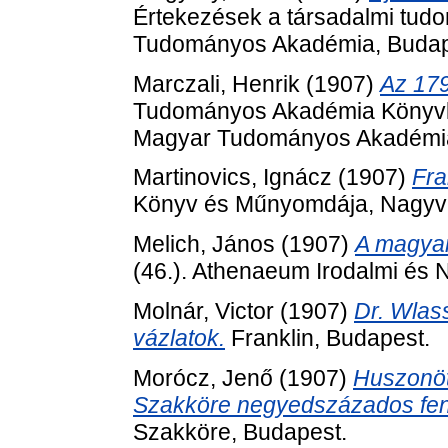
Értekezések a társadalmi tudo
Tudományos Akadémia, Budap
Marczali, Henrik
(1907)
Az 179
Tudományos Akadémia Könyvkia
Magyar Tudományos Akadémia
Martinovics, Ignácz
(1907)
Fra
Könyv és Műnyomdája, Nagyv
Melich, János
(1907)
A magyar
(46.). Athenaeum Irodalmi és 
Molnár, Victor
(1907)
Dr. Wlass
vázlatok.
Franklin, Budapest.
Morócz, Jenő
(1907)
Huszonöt
Szakköre negyedszázados fen
Szakköre, Budapest.