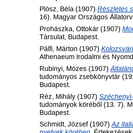
Plósz, Béla
(1907)
Részletes 
16). Magyar Országos Állator
Prohászka, Ottokár
(1907)
Mod
Társulat, Budapest.
Pálfi, Márton
(1907)
Kolozsvár
Athenaeum Irodalmi és Nyomda
Rubinyi, Mózes
(1907)
Általá
tudományos zsebkönyvtár (192)
Budapest.
Réz, Mihály
(1907)
Széchenyi
tudományok köréből (13. 7).
Budapest.
Schmidt, József
(1907)
Az ita
nyelvek körében.
Értekezések 