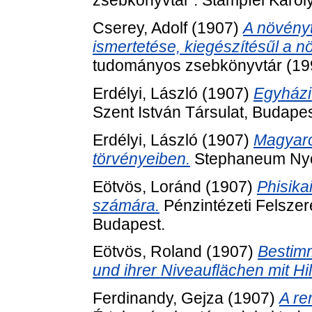
zsebkönyvtár . Stampfel Károl
Cserey, Adolf
(1907)
A növényt
ismertetése, kiegészítésűl a 
tudományos zsebkönyvtár (199)
Erdélyi, László
(1907)
Egyházi
Szent István Társulat, Budapes
Erdélyi, László
(1907)
Magyaro
törvényeiben.
Stephaneum Nyo
Eötvös, Loránd
(1907)
Phisika
számára.
Pénzintézeti Felsze
Budapest.
Eötvös, Roland
(1907)
Bestim
und ihrer Niveauflächen mit H
Ferdinandy, Gejza
(1907)
A re