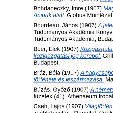
Bohdaneczky, Imre
(1907)
Mag
Anjouk alatt.
Globus Műintézet
Bourdeau, János
(1907)
A jel
Tudományos Akadémia Könyvkia
Tudományos Akadémia, Budap
Boér, Elek
(1907)
Közigazgatás
közigazgatási jog köréből.
Gril
Budapest.
Bráz, Béla
(1907)
A nagycsepc
története és leszármazása.
Mag
Búzás, Győző
(1907)
A némete
füzetek (41). Athenaeum Iroda
Cseh, Lajos
(1907)
Világtörté