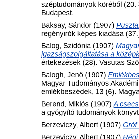
széptudományok köréből (20.
Budapest.
Baksay, Sándor
(1907)
Pusztai
regényirók képes kiadása (37.)
Balog, Szidónia
(1907)
Magyar
igazságszolgáltatása a közép
értekezések (28). Vasutas Szö
Balogh, Jenő
(1907)
Emlékbesz
Magyar Tudományos Akadémia elh
emlékbeszédek, 13 (6). Magy
Berend, Miklós
(1907)
A csecs
a gyógyító tudományok könyvtá
Berzeviczy, Albert
(1907)
Gróf
Berzeviczy, Albert
(1907)
Régi