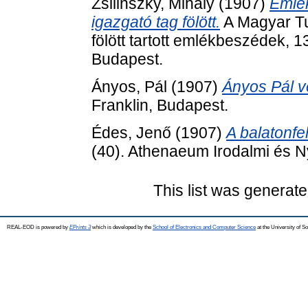
Zsilinszky, Mihály
(1907)
Emlék
igazgató tag fölött.
A Magyar Tu
fölött tartott emlékbeszédek,
Budapest.
Ányos, Pál
(1907)
Ányos Pál v
Franklin, Budapest.
Édes, Jenő
(1907)
A balatonfe
(40). Athenaeum Irodalmi és N
This list was generat
REAL-EOD is powered by
EPrints 3
which is developed by the
School of Electronics and Computer Science
at the University of 