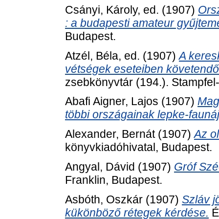
Csányi, Károly
, ed. (1907)
Ors
: a budapesti amateur gyűjtemé
Budapest.
Atzél, Béla
, ed. (1907)
A keres
vétségek eseteiben követendő 
zsebkönyvtár (194.). Stampfel-
Abafi Aigner, Lajos
(1907)
Magy
többi országainak lepke-faunáj
Alexander, Bernát
(1907)
Az o
könyvkiadóhivatal, Budapest.
Angyal, Dávid
(1907)
Gróf Szé
Franklin, Budapest.
Asbóth, Oszkár
(1907)
Szláv j
kükönböző rétegek kérdése.
É