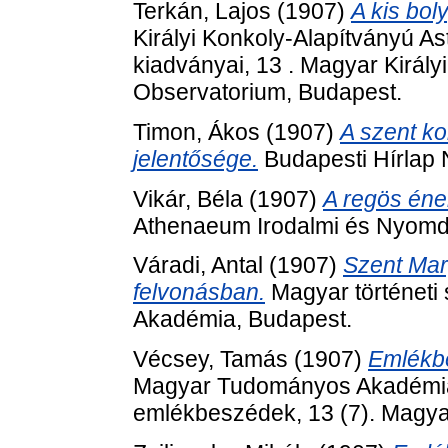
Terkán, Lajos
(1907)
A kis bol
Királyi Konkoly-Alapítványú A
kiadványai, 13 . Magyar Király
Observatorium, Budapest.
Timon, Ákos
(1907)
A szent ko
jelentősége.
Budapesti Hírlap
Vikár, Béla
(1907)
A regös éne
Athenaeum Irodalmi és Nyomda
Váradi, Antal
(1907)
Szent Mar
felvonásban.
Magyar történeti
Akadémia, Budapest.
Vécsey, Tamás
(1907)
Emlékbe
Magyar Tudományos Akadémia elh
emlékbeszédek, 13 (7). Magy