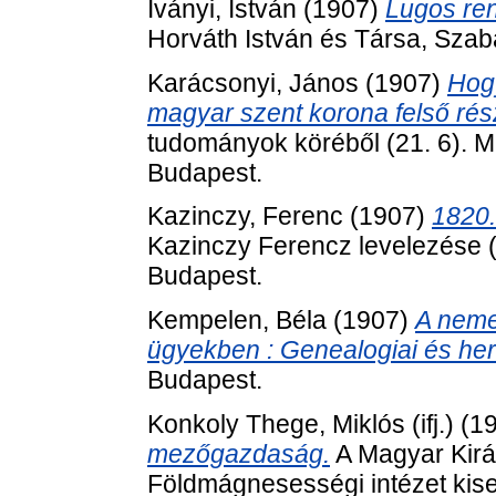
Iványi, István
(1907)
Lugos ren
Horváth István és Társa, Szab
Karácsonyi, János
(1907)
Hogy
magyar szent korona felső rés
tudományok köréből (21. 6).
Budapest.
Kazinczy, Ferenc
(1907)
1820.
Kazinczy Ferencz levelezése
Budapest.
Kempelen, Béla
(1907)
A neme
ügyekben : Genealogiai és her
Budapest.
Konkoly Thege, Miklós (ifj.)
(1
mezőgazdaság.
A Magyar Kirá
Földmágnesességi intézet kiseb