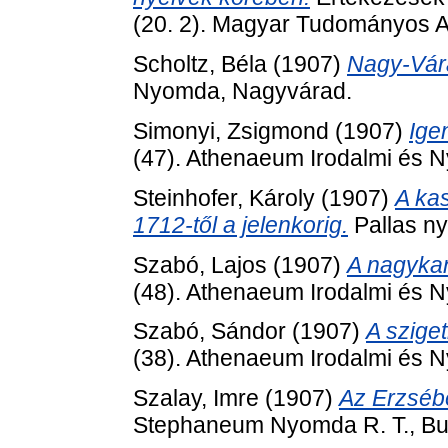
(20. 2). Magyar Tudományos 
Scholtz, Béla
(1907)
Nagy-Vára
Nyomda, Nagyvárad.
Simonyi, Zsigmond
(1907)
Ige
(47). Athenaeum Irodalmi és N
Steinhofer, Károly
(1907)
A ka
1712-től a jelenkorig.
Pallas n
Szabó, Lajos
(1907)
A nagykan
(48). Athenaeum Irodalmi és N
Szabó, Sándor
(1907)
A sziget
(38). Athenaeum Irodalmi és N
Szalay, Imre
(1907)
Az Erzséb
Stephaneum Nyomda R. T., Bu