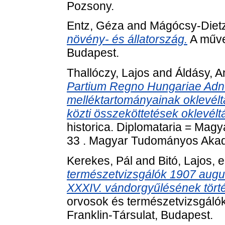
Pozsony.
Entz, Géza
and
Mágócsy-Dietz
növény- és állatország.
A műve
Budapest.
Thallóczy, Lajos
and
Áldásy, A
Partium Regno Hungariae Ad
melléktartományainak oklevélt
közti összeköttetések oklevélt
historica. Diplomataria = Mag
33 . Magyar Tudományos Akad
Kerekes, Pál
and
Bitó, Lajos
, 
természetvizsgálók 1907 augus
XXXIV. vándorgyűlésének törté
orvosok és természetvizsgálók
Franklin-Társulat, Budapest.