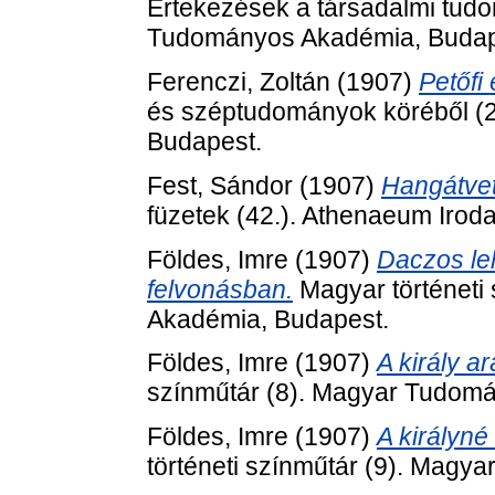
Értekezések a társadalmi tudo
Tudományos Akadémia, Budap
Ferenczi, Zoltán
(1907)
Petőfi
és széptudományok köréből (
Budapest.
Fest, Sándor
(1907)
Hangátvet
füzetek (42.). Athenaeum Irod
Földes, Imre
(1907)
Daczos lel
felvonásban.
Magyar történeti
Akadémia, Budapest.
Földes, Imre
(1907)
A király ar
színműtár (8). Magyar Tudom
Földes, Imre
(1907)
A királyné
történeti színműtár (9). Mag