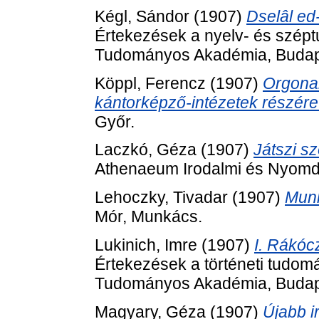
Kégl, Sándor
(1907)
Dselâl ed
Értekezések a nyelv- és szép
Tudományos Akadémia, Budap
Köppl, Ferencz
(1907)
Orgonai
kántorképző-intézetek részére
Győr.
Laczkó, Géza
(1907)
Játszi s
Athenaeum Irodalmi és Nyomda
Lehoczky, Tivadar
(1907)
Munk
Mór, Munkács.
Lukinich, Imre
(1907)
I. Rákóc
Értekezések a történeti tudom
Tudományos Akadémia, Budap
Magyary, Géza
(1907)
Újabb i