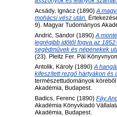
asszonyok és leányok számár
Acsády, Ignácz
(1890)
A magya
mohácsi vész után.
Értekezése
9). Magyar Tudományos Akadé
Andrić, Sándor
(1890)
A monte
legrégibb időtől fogva az 1852
segédművek és népénekek ut
(23). Pleitz Fer. Pál Könyvn
Antolik, Károly
(1890)
A hangát
kifeszített rezgő hártyákon é
természettudományok köréből
Akadémia, Budapest.
Badics, Ferenc
(1890)
Fáy And
Akadémia Könyvkiadó Vállalat
Akadémia, Budapest.