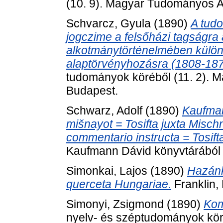
(10. 9). Magyar Tudományos 
Schvarcz, Gyula
(1890)
A tud
jogczime a felsőházi tagságra
alkotmánytörténelmében különö
alaptörvényhozásra (1808-187
tudományok köréből (11. 2).
Budapest.
Schwarz, Adolf
(1890)
Kaufman
mišnayot = Tosifta juxta Misc
commentario instructa = Tosifta
Kaufmann Dávid könyvtárából 
Simonkai, Lajos
(1890)
Hazánk
querceta Hungariae.
Franklin,
Simonyi, Zsigmond
(1890)
Kom
nyelv- és széptudományok kör