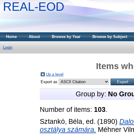
REAL-EOD
Home
About
Browse by Year
Browse by Subject
Login
Items whe
Up a level
Export as
Group by:
No Gro
Number of items:
103
.
Sztankó, Béla
, ed. (1890)
Dalo
osztálya számára.
Méhner Vilm