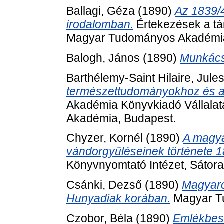
Ballagi, Géza
(1890)
Az 1839/4
irodalomban.
Értekezések a tá
Magyar Tudományos Akadémia
Balogh, János
(1890)
Munkács-
Barthélemy-Saint Hilaire, Jule
természettudományokhoz és a 
Akadémia Könyvkiadó Vállalat
Akadémia, Budapest.
Chyzer, Kornél
(1890)
A magya
vándorgyűléseinek története 1
Könyvnyomtató Intézet, Sátoral
Csánki, Dezső
(1890)
Magyaro
Hunyadiak korában.
Magyar T
Czobor, Béla
(1890)
Emlékbes