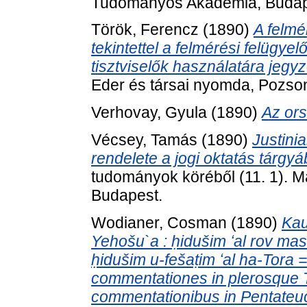
Tudományos Akadémia, Budap
Török, Ferencz
(1890)
A felmé
tekintettel a felmérési felügye
tisztviselők használatára jeg
Eder és társai nyomda, Pozso
Verhovay, Gyula
(1890)
Az ors
Vécsey, Tamás
(1890)
Justini
rendelete a jogi oktatás tárgyá
tudományok köréből (11. 1).
Budapest.
Wodianer, Cosman
(1890)
Kau
Yehošu`a : ḥidušim ʻal rov mas
ḥidušim u-fešaṭim ʻal ha-Tora =
commentationes in plerosque Ta
commentationibus in Pentate