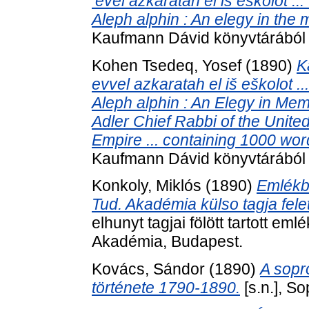
’evel azkaratah el iš eškolot ..
Aleph alphin : An elegy in the m
Kaufmann Dávid könyvtárából 
Kohen Tsedeq, Yosef
(1890)
K
evvel azkaratah el iš eškolot ..
Aleph alphin : An Elegy in Mem
Adler Chief Rabbi of the Unite
Empire ... containing 1000 wor
Kaufmann Dávid könyvtárából . 
Konkoly, Miklós
(1890)
Emlékb
Tud. Akadémia külso tagja felet
elhunyt tagjai fölött tartott 
Akadémia, Budapest.
Kovács, Sándor
(1890)
A sopr
története 1790-1890.
[s.n.], So