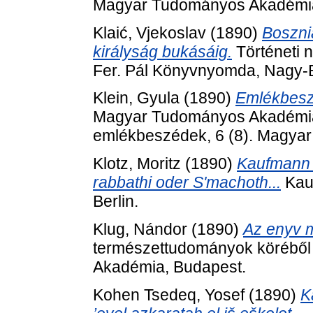
Magyar Tudományos Akadémia
Klaić, Vjekoslav
(1890)
Bosznia
királyság bukásáig.
Történeti n
Fer. Pál Könyvnyomda, Nagy-
Klein, Gyula
(1890)
Emlékbesz
Magyar Tudományos Akadémia elh
emlékbeszédek, 6 (8). Magya
Klotz, Moritz
(1890)
Kaufmann B
rabbathi oder S'machoth...
Kauf
Berlin.
Klug, Nándor
(1890)
Az enyv m
természettudományok köréből
Akadémia, Budapest.
Kohen Tsedeq, Yosef
(1890)
K