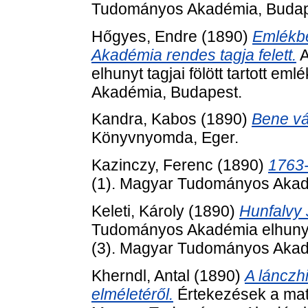
Tudományos Akadémia, Budap
Hőgyes, Endre
(1890)
Emlékb
Akadémia rendes tagja felett.
A
elhunyt tagjai fölött tartott 
Akadémia, Budapest.
Kandra, Kabos
(1890)
Bene vá
Könyvnyomda, Eger.
Kazinczy, Ferenc
(1890)
1763
(1). Magyar Tudományos Akad
Keleti, Károly
(1890)
Hunfalvy
Tudományos Akadémia elhunyt t
(3). Magyar Tudományos Akad
Kherndl, Antal
(1890)
A lánczhi
elméletéről.
Értekezések a mat