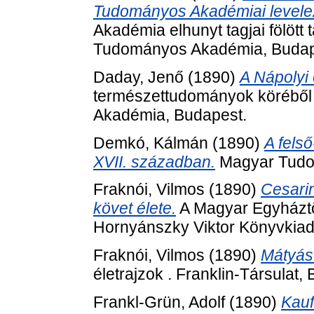
Tudományos Akadémiai levelező
Akadémia elhunyt tagjai fölött
Tudományos Akadémia, Budap
Daday, Jenő
(1890)
A Nápolyi 
természettudományok köréből
Akadémia, Budapest.
Demkó, Kálmán
(1890)
A fels
XVII. században.
Magyar Tudo
Fraknói, Vilmos
(1890)
Cesarin
követ élete.
A Magyar Egyháztö
Hornyánszky Viktor Könyvkiad
Fraknói, Vilmos
(1890)
Mátyás 
életrajzok . Franklin-Társulat,
Frankl-Grün, Adolf
(1890)
Kauf