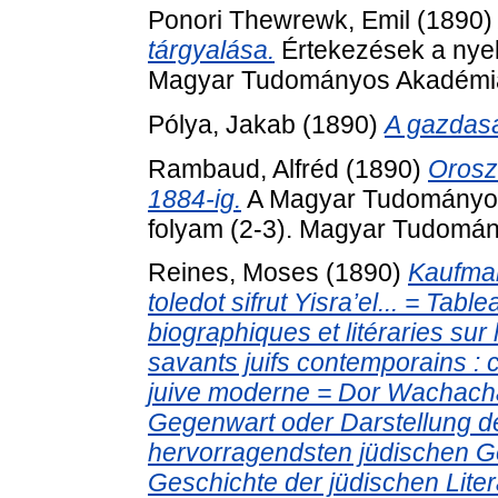
Ponori Thewrewk, Emil
(1890
tárgyalása.
Értekezések a nyel
Magyar Tudományos Akadémia
Pólya, Jakab
(1890)
A gazdasá
Rambaud, Alfréd
(1890)
Orosz
1884-ig.
A Magyar Tudományos 
folyam (2-3). Magyar Tudomá
Reines, Moses
(1890)
Kaufman
toledot sifrut Yisra’el... = Tabl
biographiques et litéraries sur
savants juifs contemporains : con
juive moderne = Dor Wachacha
Gegenwart oder Darstellung d
hervorragendsten jüdischen Gel
Geschichte der jüdischen Lite