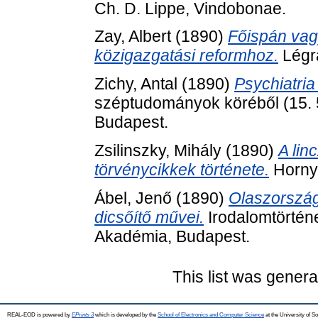
Ch. D. Lippe, Vindobonae.
Zay, Albert
(1890)
Főispán vag
közigazgatási reformhoz.
Légr
Zichy, Antal
(1890)
Psychiatria 
széptudományok köréből (15.
Budapest.
Zsilinszky, Mihály
(1890)
A lin
törvénycikkek története.
Horny
Ábel, Jenő
(1890)
Olaszországi
dicsőítő művei.
Irodalomtörtén
Akadémia, Budapest.
This list was gener
REAL-EOD is powered by
EPrints 3
which is developed by the
School of Electronics and Computer Science
at the University of 