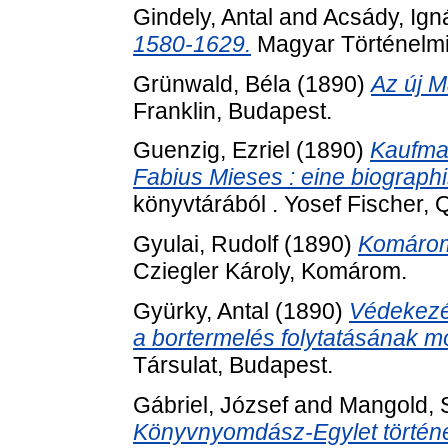
Gindely, Antal
and
Acsády, Ign
1580-1629.
Magyar Történelmi
Grünwald, Béla
(1890)
Az új M
Franklin, Budapest.
Guenzig, Ezriel
(1890)
Kaufman
Fabius Mieses : eine biograph
könyvtárából . Yosef Fischer, Q
Gyulai, Rudolf
(1890)
Komárom
Cziegler Károly, Komárom.
Gyürky, Antal
(1890)
Védekezés
a bortermelés folytatásának mó
Társulat, Budapest.
Gábriel, József
and
Mangold, 
Könyvnyomdász-Egylet történe