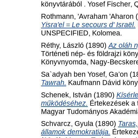
könyvtárából . Yosef Fischer, Q
Rothmann, 'Avraham 'Aharon
(
Yisra'el = Le secours d' Israël.
UNSPECIFIED, Kolomea.
Réthy, László
(1890)
Az oláh 
Történeti nép- és földrajzi köny
Könyvnyomda, Nagy-Becsker
Sa`adyah ben Yosef, Ga’on
(1
Tawrah.
Kaufmann Dávid könyvtá
Schenek, István
(1890)
Kísérl
működéséhez.
Értekezések a 
Magyar Tudományos Akadémia
Schvarcz, Gyula
(1890)
Taras
államok demokratiája.
Értekezé