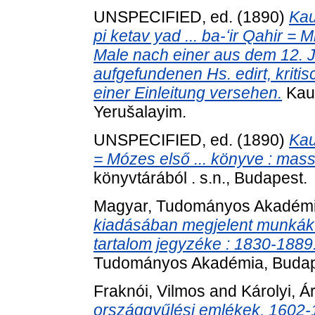
UNSPECIFIED, ed. (1890)
Kau
pi ketav yad ... ba-ʻir Qahir =
Male nach einer aus dem 12. 
aufgefundenen Hs. edirt, kriti
einer Einleitung versehen.
Kauf
Yerušalayim.
UNSPECIFIED, ed. (1890)
Kau
= Mózes első ... könyve : mas
könyvtárából . s.n., Budapest.
Magyar, Tudományos Akadém
kiadásában megjelent munkák 
tartalom jegyzéke : 1830-1889.
Tudományos Akadémia, Budap
Fraknói, Vilmos
and
Károlyi, Á
országgyűlési emlékek, 1602-