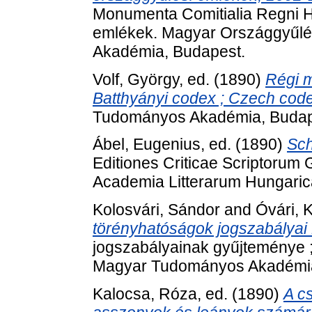
Monumenta Comitialia Regni H
emlékek. Magyar Országgyűlé
Akadémia, Budapest.
Volf, György
, ed. (1890)
Régi m
Batthyányi codex ; Czech cod
Tudományos Akadémia, Budap
Ábel, Eugenius
, ed. (1890)
Sch
Editiones Criticae Scriptoru
Academia Litterarum Hungarica
Kolosvári, Sándor
and
Óvári, 
törényhatóságok jogszabályai 
jogszabályainak gyűjteménye ;
Magyar Tudományos Akadémia
Kalocsa, Róza
, ed. (1890)
A c