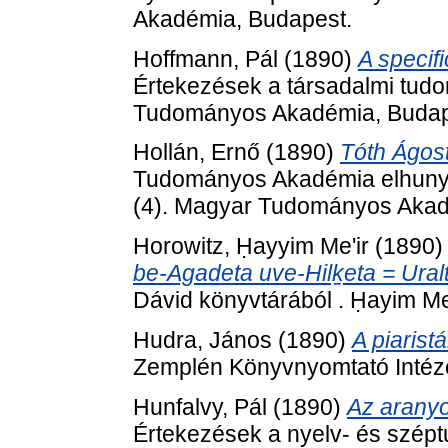
Akadémia, Budapest.
Hoffmann, Pál
(1890)
A specif
Értekezések a társadalmi tud
Tudományos Akadémia, Budap
Hollán, Ernő
(1890)
Tóth Ágos
Tudományos Akadémia elhunyt t
(4). Magyar Tudományos Akad
Horowitz, Ḥayyim Me'ir
(1890
be-Agadeta uve-Hilḵeta = Uralte
Dávid könyvtárából . Ḥayim Me'
Hudra, János
(1890)
A piaris
Zemplén Könyvnyomtató Intézet
Hunfalvy, Pál
(1890)
Az aranyo
Értekezések a nyelv- és szép