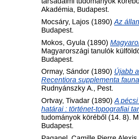
társadalmi tudományok körébő
Akadémia, Budapest.
Mocsáry, Lajos
(1890)
Az álla
Budapest.
Mokos, Gyula
(1890)
Magyaror
Magyarországi tanulók külföl
Budapest.
Ormay, Sándor
(1890)
Újabb a
Recentiora supplementa faunae
Rudnyánszky A., Pest.
Ortvay, Tivadar
(1890)
A pécsi
határai : történet-topografiai t
tudományok köréből (14. 8).
Budapest.
Paganel, Camille Pierre Alexis