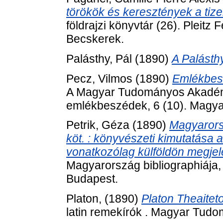
törökök és keresztények a tiz
földrajzi könyvtár (26). Pleit
Becskerek.
Palásthy, Pál
(1890)
A Palásth
Pecz, Vilmos
(1890)
Emlékbesz
A Magyar Tudományos Akadémia e
emlékbeszédek, 6 (10). Magy
Petrik, Géza
(1890)
Magyarorsz
köt. : könyvészeti kimutatása
vonatkozólag külföldön megjel
Magyarország bibliographiája,
Budapest.
Platon,
(1890)
Platon Theaitet
latin remekírók . Magyar Tud