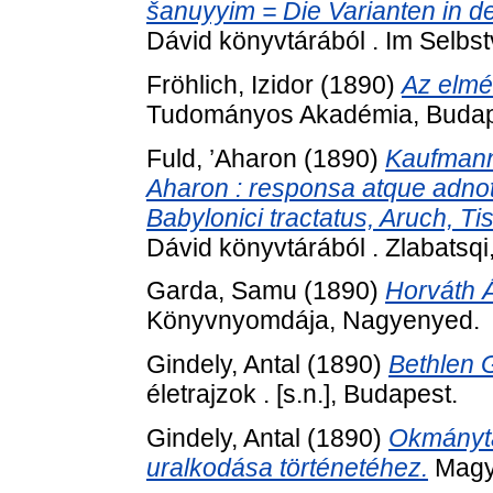
šanuyyim = Die Varianten in de
Dávid könyvtárából . Im Selbs
Fröhlich, Izidor
(1890)
Az elmé
Tudományos Akadémia, Budap
Fuld, ’Aharon
(1890)
Kaufmann 
Aharon : responsa atque adnot
Babylonici tractatus, Aruch, T
Dávid könyvtárából . Zlabatsqi
Garda, Samu
(1890)
Horváth Á
Könyvnyomdája, Nagyenyed.
Gindely, Antal
(1890)
Bethlen 
életrajzok . [s.n.], Budapest.
Gindely, Antal
(1890)
Okmánytá
uralkodása történetéhez.
Magy