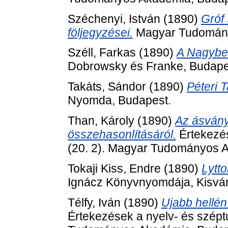
Széchenyi, István
(1890)
Gróf 
följegyzései.
Magyar Tudomány
Széll, Farkas
(1890)
A Nagybes
Dobrowsky és Franke, Budape
Takáts, Sándor
(1890)
Péteri 
Nyomda, Budapest.
Than, Károly
(1890)
Az ásványv
összehasonlításáról.
Értekezé
(20. 2). Magyar Tudományos 
Tokaji Kiss, Endre
(1890)
Lytto
Ignácz Könyvnyomdája, Kisvá
Télfy, Iván
(1890)
Ujabb hellén
Értekezések a nyelv- és szép