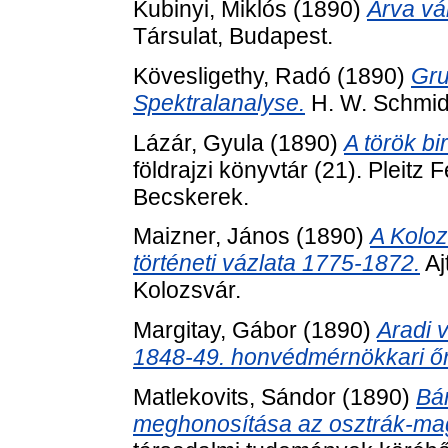
Kubinyi, Miklós
(1890)
Árva vá
Társulat, Budapest.
Kövesligethy, Radó
(1890)
Gru
Spektralanalyse.
H. W. Schmidt
Lázár, Gyula
(1890)
A török bi
földrajzi könyvtár (21). Pleit
Becskerek.
Maizner, János
(1890)
A Koloz
történeti vázlata 1775-1872.
Aj
Kolozsvár.
Margitay, Gábor
(1890)
Aradi 
1848-49. honvédmérnökkari őr
Matlekovits, Sándor
(1890)
Bá
meghonosítása az osztrák-ma