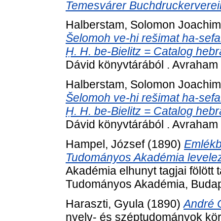
Temesvárer Buchdruckerverei
Halberstam, Solomon Joachim
Šelomoh ve-hi rešimat ha-sefar
Ḥ. H. be-Bielitz = Catalog heb
Dávid könyvtárából . Avraham 
Halberstam, Solomon Joachim
Šelomoh ve-hi rešimat ha-sefar
Ḥ. H. be-Bielitz = Catalog heb
Dávid könyvtárából . Avraham 
Hampel, József
(1890)
Emlékb
Tudományos Akadémia levelező 
Akadémia elhunyt tagjai fölött
Tudományos Akadémia, Budap
Haraszti, Gyula
(1890)
André C
nyelv- és széptudományok kör