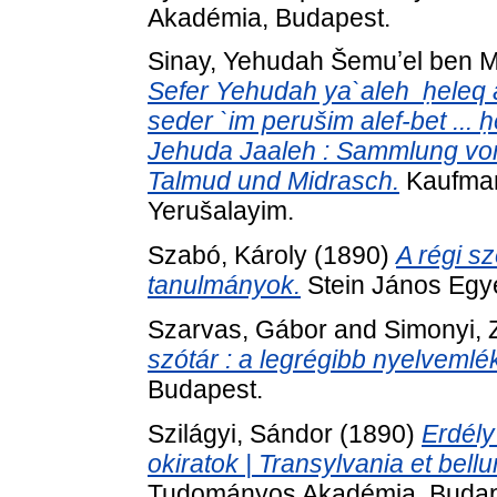
Akadémia, Budapest.
Sinay, Yehudah Šemuʼel ben
Sefer Yehudah ya`aleh ‏ ḥeleq alef qolel ma`amarim ba-Talmud `al pi
seder `im perušim alef-bet ...
Jehuda Jaaleh : Sammlung vo
Talmud und Midrasch.
Kaufman
Yerušalayim.
Szabó, Károly
(1890)
A régi sz
tanulmányok.
Stein János Egye
Szarvas, Gábor
and
Simonyi,
szótár : a legrégibb nyelvemlék
Budapest.
Szilágyi, Sándor
(1890)
Erdély
okiratok | Transylvania et bell
Tudományos Akadémia, Budap