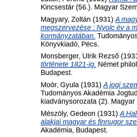
Kincsestár (56.). Magyar Sze
Magyary, Zoltán
(1931)
A mag
megszervezése : Nyolc év a 
kormányzatában.
Tudományos 
Könyvkiadó, Pécs.
Monsberger, Ulrik Rezső
(193
története 1821-ig.
Német philolo
Budapest.
Moór, Gyula
(1931)
A jogi sze
Tudományos Akadémia Jogtud
kiadványsorozata (2). Magya
Mészöly, Gedeon
(1931)
A Hal
alakjai magyar és finnugor sz
Akadémia, Budapest.