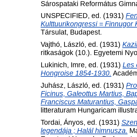
Sárospataki Református Gimná
UNSPECIFIED, ed. (1931)
Fen
Kulttuurikongressi = Finnugo
Társulat, Budapest.
Vajthó, László
, ed. (1931)
Kazi
ritkaságok (10.). Egyetemi N
Lukinich, Imre
, ed. (1931)
Les 
Hongroise 1854-1930.
Académi
Juhász, László
, ed. (1931)
Pro
Ficinus, Galeottus Martius, Ba
Franciscus Maturantius, Gaspa
litteraturam Hungaricam illust
Tordai, Ányos
, ed. (1931)
Szen
legendája ; Halál himnusza.
Ma