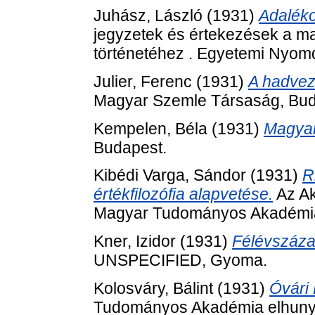
Juhász, László
(1931)
Adaléko
jegyzetek és értekezések a ma
történetéhez . Egyetemi Nyom
Julier, Ferenc
(1931)
A hadvez
Magyar Szemle Társaság, Bud
Kempelen, Béla
(1931)
Magyar
Budapest.
Kibédi Varga, Sándor
(1931)
R
értékfilozófia alapvetése.
Az Ak
Magyar Tudományos Akadémia
Kner, Izidor
(1931)
Félévszáza
UNSPECIFIED, Gyoma.
Kolosváry, Bálint
(1931)
Óvári 
Tudományos Akadémia elhunyt t