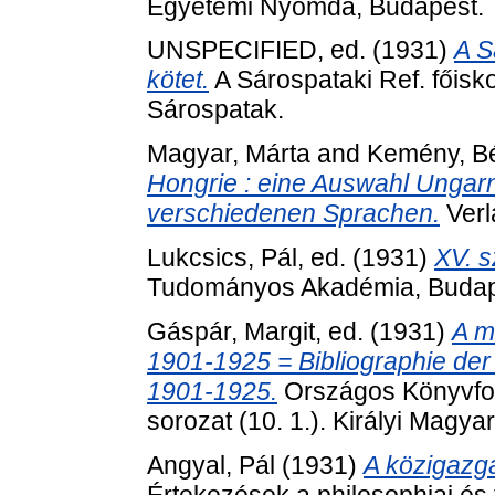
Egyetemi Nyomda, Budapest.
UNSPECIFIED, ed. (1931)
A S
kötet.
A Sárospataki Ref. főis
Sárospatak.
Magyar, Márta
and
Kemény, B
Hongrie : eine Auswahl Ungarn
verschiedenen Sprachen.
Verl
Lukcsics, Pál
, ed. (1931)
XV. s
Tudományos Akadémia, Budap
Gáspár, Margit
, ed. (1931)
A m
1901-1925 = Bibliographie der
1901-1925.
Országos Könyvforg
sorozat (10. 1.). Királyi Mag
Angyal, Pál
(1931)
A közigazga
Értekezések a philosophiai és