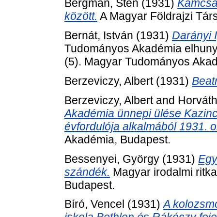
Bergman, Sten
(1931)
Kamcsat
között.
A Magyar Földrajzi Társ
Bernát, István
(1931)
Darányi 
Tudományos Akadémia elhunyt t
(5). Magyar Tudományos Akad
Berzeviczy, Albert
(1931)
Beat
Berzeviczy, Albert
and
Horváth
Akadémia ünnepi ülése Kazinc
évfordulója alkalmából 1931. o
Akadémia, Budapest.
Bessenyei, György
(1931)
Egy
szándék.
Magyar irodalmi ritk
Budapest.
Bíró, Vencel
(1931)
A kolozsmo