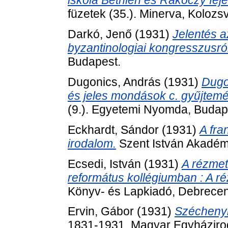
iskola Bethlen és Rákóczy fej
füzetek (35.). Minerva, Kolozsv
Darkó, Jenő
(1931)
Jelentés a
byzantinologiai kongresszusról
Budapest.
Dugonics, András
(1931)
Dugo
és jeles mondások c. gyűjtem
(9.). Egyetemi Nyomda, Budap
Eckhardt, Sándor
(1931)
A fra
irodalom.
Szent István Akadém
Ecsedi, István
(1931)
A rézme
református kollégiumban : A r
Könyv- és Lapkiadó, Debrecen
Ervin, Gábor
(1931)
Széchenyi
1831-1931. Magyar Egyházirod