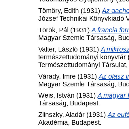
Tömöry, Edith
(1931)
Az aache
József Technikai Könyvkiadó V
Török, Pál
(1931)
A francia for
Magyar Szemle Társaság, Bud
Valter, László
(1931)
A mikros
természettudományi könyvtár (
Természettudományi Társulat,
Várady, Imre
(1931)
Az olasz i
Magyar Szemle Társaság, Bud
Weis, István
(1931)
A magyar f
Társaság, Budapest.
Zlinszky, Aladár
(1931)
Az euf
Akadémia, Budapest.