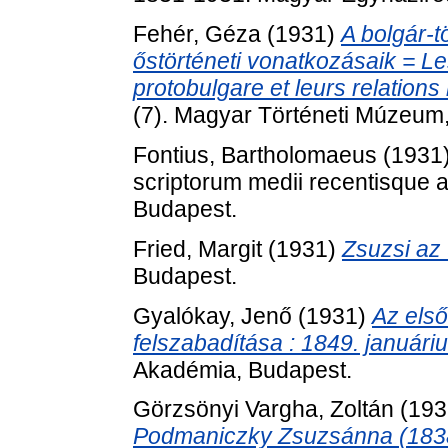
Fehér, Géza
(1931)
A bolgár-
őstörténeti vonatkozásaik = L
protobulgare et leurs relations
(7). Magyar Történeti Múzeum
Fontius, Bartholomaeus
(1931
scriptorum medii recentisque
Budapest.
Fried, Margit
(1931)
Zsuzsi az 
Budapest.
Gyalókay, Jenő
(1931)
Az első
felszabadítása : 1849. januári
Akadémia, Budapest.
Görzsönyi Vargha, Zoltán
(193
Podmaniczky Zsuzsánna (1838-