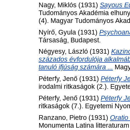
Nagy, Miklós
(1931)
Sayous Ed
Tudományos Akadémia elhunyt t
(4). Magyar Tudományos Akad
Nyírő, Gyula
(1931)
Psychoana
Társaság, Budapest.
Négyesy, László
(1931)
Kazinc
százados évfordulója alkalmá
tanuló ifjúság számára ...
Magy
Péterfy, Jenő
(1931)
Péterfy J
irodalmi ritkaságok (2.). Egy
Péterfy, Jenő
(1931)
Péterfy Je
ritkaságok (7.). Egyetemi Nyo
Ranzano, Pietro
(1931)
Oratio
Monumenta Latina litteraturam 