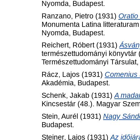
Nyomda, Budapest.
Ranzano, Pietro
(1931)
Oratio
Monumenta Latina litteraturam 
Nyomda, Budapest.
Reichert, Róbert
(1931)
Ásván
természettudományi könyvtár (
Természettudományi Társulat,
Rácz, Lajos
(1931)
Comenius 
Akadémia, Budapest.
Schenk, Jakab
(1931)
A madar
Kincsestár (48.). Magyar Sze
Stein, Aurél
(1931)
Nagy Sándo
Budapest.
Steiner, Lajos
(1931)
Az időjár