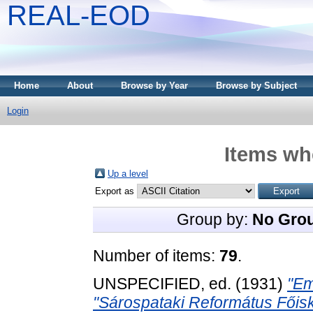
REAL-EOD
Home
About
Browse by Year
Browse by Subject
Login
Items whe
Up a level
Export as
Group by:
No Gro
Number of items:
79
.
UNSPECIFIED, ed. (1931)
"Em
"Sárospataki Református Főisk