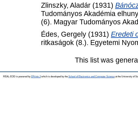
Zlinszky, Aladár
(1931)
Bánóczi
Tudományos Akadémia elhunyt t
(6). Magyar Tudományos Akad
Édes, Gergely
(1931)
Eredeti 
ritkaságok (8.). Egyetemi Nyo
This list was gener
REAL-EOD is powered by
EPrints 3
which is developed by the
School of Electronics and Computer Science
at the University of 