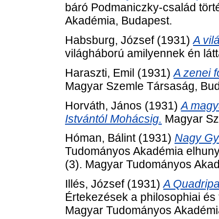
báró Podmaniczky-család tört
Akadémia, Budapest.
Habsburg, József
(1931)
A vil
világháború amilyennek én lá
Haraszti, Emil
(1931)
A zenei f
Magyar Szemle Társaság, Bud
Horváth, János
(1931)
A magya
Istvántól Mohácsig.
Magyar Sz
Hóman, Bálint
(1931)
Nagy Gyu
Tudományos Akadémia elhunyt t
(3). Magyar Tudományos Akad
Illés, József
(1931)
A Quadripar
Értekezések a philosophiai és 
Magyar Tudományos Akadémia