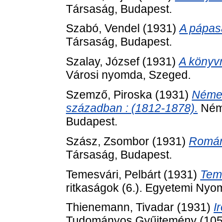
Társaság, Budapest.
Szabó, Vendel
(1931)
A pápas
Társaság, Budapest.
Szalay, József
(1931)
A könyvr
Városi nyomda, Szeged.
Szemző, Piroska
(1931)
Német 
században : (1812-1878).
Néme
Budapest.
Szász, Zsombor
(1931)
Román
Társaság, Budapest.
Temesvári, Pelbárt
(1931)
Teme
ritkaságok (6.). Egyetemi Nyo
Thienemann, Tivadar
(1931)
I
Tudományos Gyűjtemény (105)