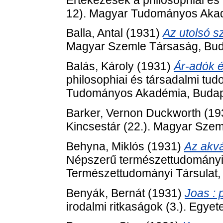
12). Magyar Tudományos Akad
Balla, Antal
(1931)
Az utolsó s
Magyar Szemle Társaság, Bud
Balás, Károly
(1931)
Ár-adók 
philosophiai és társadalmi tu
Tudományos Akadémia, Budap
Barker, Vernon Duckworth
(19
Kincsestár (22.). Magyar Sze
Behyna, Miklós
(1931)
Az akv
Népszerű természettudományi k
Természettudományi Társulat,
Benyák, Bernát
(1931)
Joas : 
irodalmi ritkaságok (3.). Egy