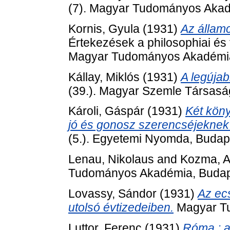
(7). Magyar Tudományos Akad
Kornis, Gyula
(1931)
Az államc
Értekezések a philosophiai és 
Magyar Tudományos Akadémia
Kállay, Miklós
(1931)
A legújab
(39.). Magyar Szemle Társasá
Károli, Gáspár
(1931)
Két kön
jó és gonosz szerencséjeknek o
(5.). Egyetemi Nyomda, Budap
Lenau, Nikolaus
and
Kozma, A
Tudományos Akadémia, Budap
Lovassy, Sándor
(1931)
Az ec
utolsó évtizedeiben.
Magyar Tu
Luttor, Ferenc
(1931)
Róma : a