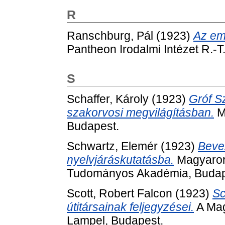
R
Ranschburg, Pál
(1923)
Az em
Pantheon Irodalmi Intézet R.-T
S
Schaffer, Károly
(1923)
Gróf S
szakorvosi megvilágításban.
M
Budapest.
Schwartz, Elemér
(1923)
Beve
nyelvjáráskutatásba.
Magyarors
Tudományos Akadémia, Budap
Scott, Robert Falcon
(1923)
Sc
útitársainak feljegyzései.
A Mag
Lampel, Budapest.