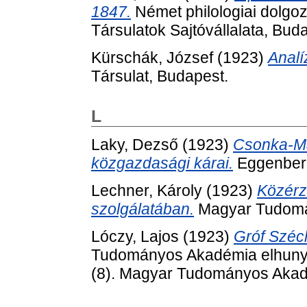
1847.
Német philologiai dolgo
Társulatok Sajtóvállalata, Bud
Kürschák, József
(1923)
Analí
Társulat, Budapest.
L
Laky, Dezső
(1923)
Csonka-M
közgazdasági kárai.
Eggenberg
Lechner, Károly
(1923)
Közérz
szolgálatában.
Magyar Tudomá
Lóczy, Lajos
(1923)
Gróf Széc
Tudományos Akadémia elhunyt t
(8). Magyar Tudományos Akad