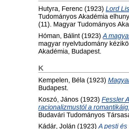
Hutyra, Ferenc
(1923)
Lord Li
Tudományos Akadémia elhunyt t
(11). Magyar Tudományos Aka
Hóman, Bálint
(1923)
A magyar
magyar nyelvtudomány kézikö
Akadémia, Budapest.
K
Kempelen, Béla
(1923)
Magyar
Budapest.
Koszó, János
(1923)
Fessler A
racionalizmustól a romantikáig
Budavári Tudományos Társasá
Kádár, Jolán
(1923)
A pesti és