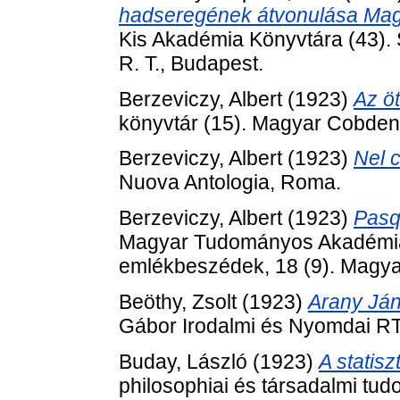
hadseregének átvonulása Mag
Kis Akadémia Könyvtára (43)
R. T., Budapest.
Berzeviczy, Albert
(1923)
Az ö
könyvtár (15). Magyar Cobden
Berzeviczy, Albert
(1923)
Nel c
Nuova Antologia, Roma.
Berzeviczy, Albert
(1923)
Pasqu
Magyar Tudományos Akadémia elh
emlékbeszédek, 18 (9). Magy
Beöthy, Zsolt
(1923)
Arany Ján
Gábor Irodalmi és Nyomdai RT
Buday, László
(1923)
A statis
philosophiai és társadalmi tu