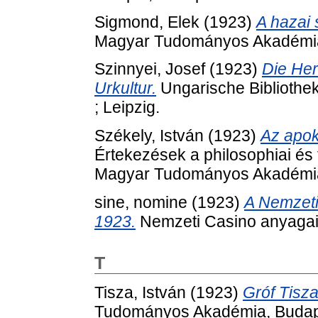
Sigmond, Elek
(1923)
A hazai 
Magyar Tudományos Akadémia
Szinnyei, Josef
(1923)
Die Her
Urkultur.
Ungarische Bibliothek 
; Leipzig.
Székely, István
(1923)
Az apok
Értekezések a philosophiai és 
Magyar Tudományos Akadémia
sine, nomine
(1923)
A Nemzeti
1923.
Nemzeti Casino anyagai 
T
Tisza, István
(1923)
Gróf Tisz
Tudományos Akadémia, Budap