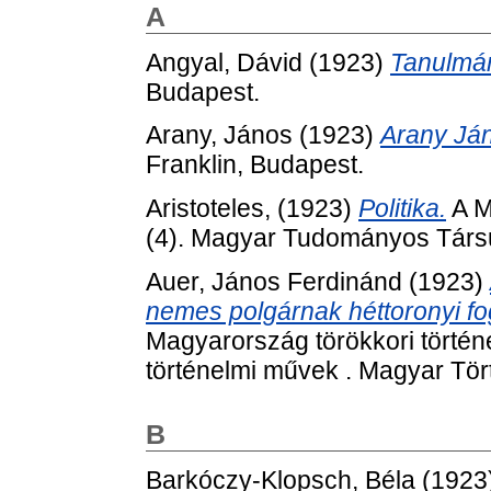
A
Angyal, Dávid
(1923)
Tanulmá
Budapest.
Arany, János
(1923)
Arany Ján
Franklin, Budapest.
Aristoteles,
(1923)
Politika.
A M
(4). Magyar Tudományos Társul
Auer, János Ferdinánd
(1923)
nemes polgárnak héttoronyi fog
Magyarország törökkori történe
történelmi művek . Magyar Tör
B
Barkóczy-Klopsch, Béla
(1923