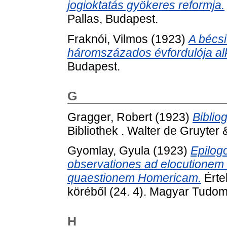
jogioktatás gyökeres reformja.
Pallas, Budapest.
Fraknói, Vilmos
(1923)
A bécs
háromszázados évfordulója al
Budapest.
G
Gragger, Robert
(1923)
Biblio
Bibliothek . Walter de Gruyter 
Gyomlay, Gyula
(1923)
Epilog
observationes ad elocutionem e
quaestionem Homericam.
Érte
köréből (24. 4). Magyar Tudo
H