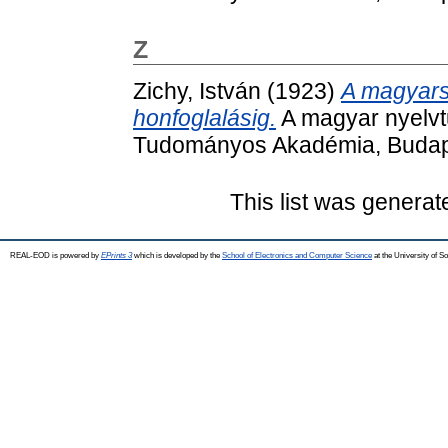
Z
Zichy, István
(1923)
A magyars
honfoglalásig.
A magyar nyelvt
Tudományos Akadémia, Budap
This list was genera
REAL-EOD is powered by
EPrints 3
which is developed by the
School of Electronics and Computer Science
at the University of 