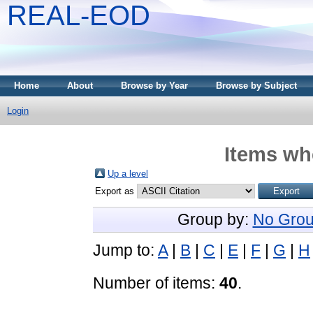
REAL-EOD
Home
About
Browse by Year
Browse by Subject
Login
Items whe
Up a level
Export as
Group by:
No Grou
Jump to:
A
|
B
|
C
|
E
|
F
|
G
|
H
Number of items:
40
.