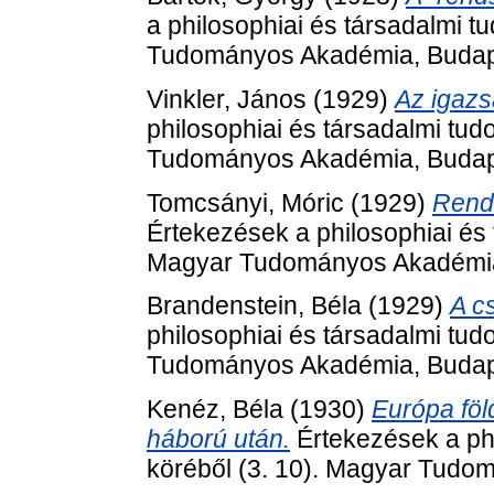
a philosophiai és társadalmi 
Tudományos Akadémia, Budap
Vinkler, János
(1929)
Az igazs
philosophiai és társadalmi tu
Tudományos Akadémia, Budap
Tomcsányi, Móric
(1929)
Rendé
Értekezések a philosophiai és 
Magyar Tudományos Akadémia
Brandenstein, Béla
(1929)
A c
philosophiai és társadalmi tu
Tudományos Akadémia, Budap
Kenéz, Béla
(1930)
Európa föld
háború után.
Értekezések a ph
köréből (3. 10). Magyar Tudo