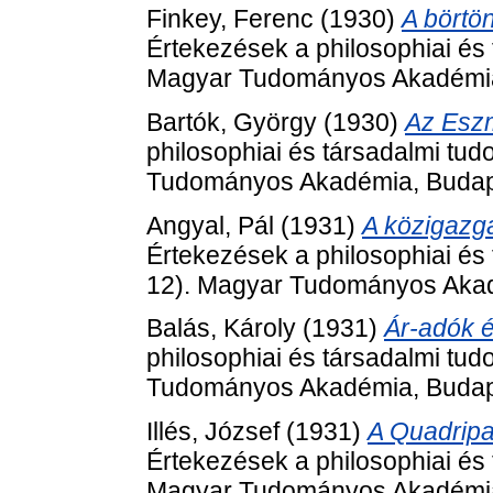
Finkey, Ferenc
(1930)
A börtön
Értekezések a philosophiai és 
Magyar Tudományos Akadémia
Bartók, György
(1930)
Az Eszme
philosophiai és társadalmi tu
Tudományos Akadémia, Budap
Angyal, Pál
(1931)
A közigazga
Értekezések a philosophiai és
12). Magyar Tudományos Akad
Balás, Károly
(1931)
Ár-adók 
philosophiai és társadalmi tu
Tudományos Akadémia, Budap
Illés, József
(1931)
A Quadripar
Értekezések a philosophiai és 
Magyar Tudományos Akadémia