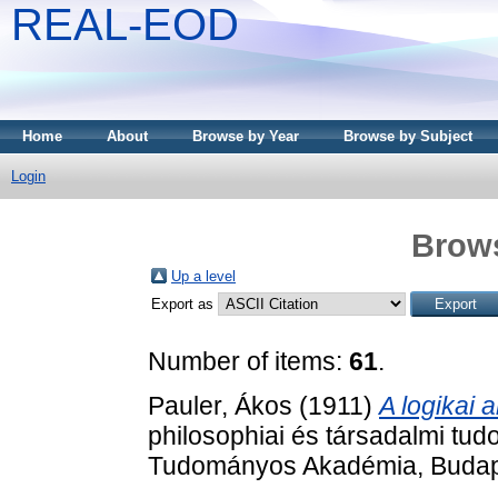
REAL-EOD
Home
About
Browse by Year
Browse by Subject
Login
Brows
Up a level
Export as
Number of items:
61
.
Pauler, Ákos
(1911)
A logikai 
philosophiai és társadalmi tu
Tudományos Akadémia, Budap