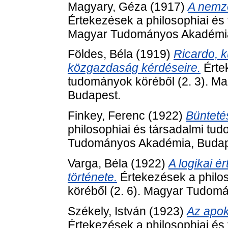
Magyary, Géza
(1917)
A nemze
Értekezések a philosophiai és 
Magyar Tudományos Akadémia
Földes, Béla
(1919)
Ricardo, k
közgazdaság kérdéseire.
Értek
tudományok köréből (2. 3). 
Budapest.
Finkey, Ferenc
(1922)
Bünteté
philosophiai és társadalmi tu
Tudományos Akadémia, Budap
Varga, Béla
(1922)
A logikai é
története.
Értekezések a philo
köréből (2. 6). Magyar Tudom
Székely, István
(1923)
Az apok
Értekezések a philosophiai és 