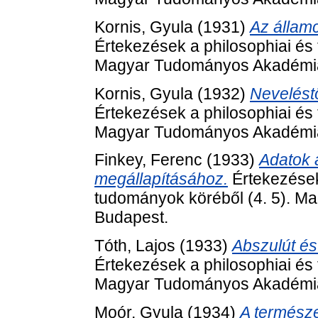
Kornis, Gyula
(1931)
Az államc
Értekezések a philosophiai és 
Magyar Tudományos Akadémia
Kornis, Gyula
(1932)
Neveléstö
Értekezések a philosophiai és 
Magyar Tudományos Akadémia
Finkey, Ferenc
(1933)
Adatok 
megállapításához.
Értekezések
tudományok köréből (4. 5). 
Budapest.
Tóth, Lajos
(1933)
Abszulút és
Értekezések a philosophiai és 
Magyar Tudományos Akadémia
Moór, Gyula
(1934)
A természe