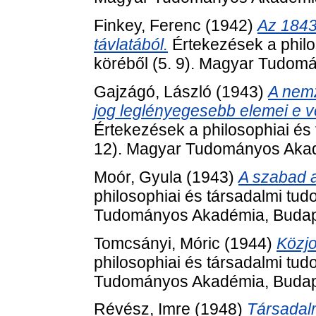
Finkey, Ferenc
(1942)
Az 1843-
távlatából.
Értekezések a philo
köréből (5. 9). Magyar Tudom
Gajzágó, László
(1943)
A nemz
jog leglényegesebb elemei e v
Értekezések a philosophiai és
12). Magyar Tudományos Akad
Moór, Gyula
(1943)
A szabad a
philosophiai és társadalmi tu
Tudományos Akadémia, Budap
Tomcsányi, Móric
(1944)
Közjo
philosophiai és társadalmi tu
Tudományos Akadémia, Budap
Révész, Imre
(1948)
Társadalm