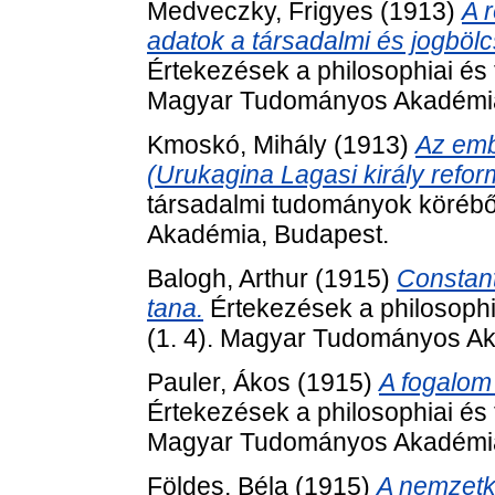
Medveczky, Frigyes
(1913)
A 
adatok a társadalmi és jogbölc
Értekezések a philosophiai és 
Magyar Tudományos Akadémia
Kmoskó, Mihály
(1913)
Az emb
(Urukagina Lagasi király reform
társadalmi tudományok körébő
Akadémia, Budapest.
Balogh, Arthur
(1915)
Constant
tana.
Értekezések a philosophi
(1. 4). Magyar Tudományos A
Pauler, Ákos
(1915)
A fogalom 
Értekezések a philosophiai és 
Magyar Tudományos Akadémia
Földes, Béla
(1915)
A nemzetk