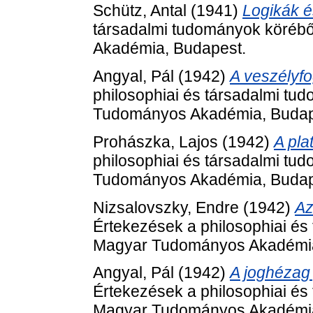
Schütz, Antal
(1941)
Logikák é
társadalmi tudományok körébő
Akadémia, Budapest.
Angyal, Pál
(1942)
A veszélyf
philosophiai és társadalmi tu
Tudományos Akadémia, Budap
Prohászka, Lajos
(1942)
A pla
philosophiai és társadalmi tu
Tudományos Akadémia, Budap
Nizsalovszky, Endre
(1942)
Az
Értekezések a philosophiai és 
Magyar Tudományos Akadémia
Angyal, Pál
(1942)
A joghézag 
Értekezések a philosophiai és 
Magyar Tudományos Akadémia