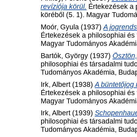
revíziója körül.
Értekezések a p
köréből (5. 1). Magyar Tudom
Moór, Gyula
(1937)
A jogrend
Értekezések a philosophiai és 
Magyar Tudományos Akadémia
Bartók, György
(1937)
Ösztön,
philosophiai és társadalmi tu
Tudományos Akadémia, Budap
Irk, Albert
(1938)
A büntetőjog r
Értekezések a philosophiai és 
Magyar Tudományos Akadémia
Irk, Albert
(1939)
Schopenhauer 
philosophiai és társadalmi tu
Tudományos Akadémia, Budap