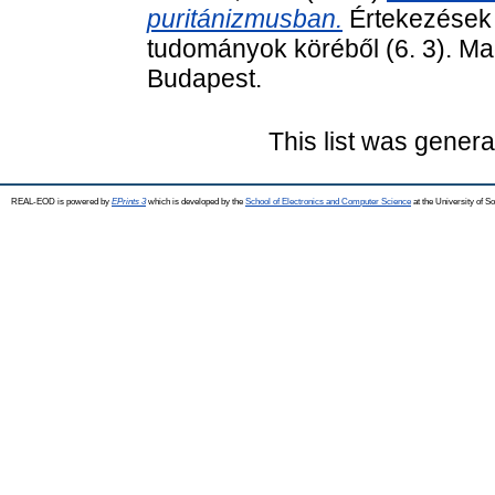
puritánizmusban.
Értekezések 
tudományok köréből (6. 3). 
Budapest.
This list was gener
REAL-EOD is powered by
EPrints 3
which is developed by the
School of Electronics and Computer Science
at the University of 