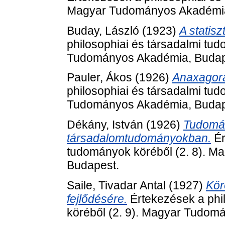
Magyar Tudományos Akadémia
Buday, László
(1923)
A statis
philosophiai és társadalmi tu
Tudományos Akadémia, Budap
Pauler, Ákos
(1926)
Anaxagora
philosophiai és társadalmi tu
Tudományos Akadémia, Budap
Dékány, István
(1926)
Tudomán
társadalomtudományokban.
Ér
tudományok köréből (2. 8). 
Budapest.
Saile, Tivadar Antal
(1927)
Kőr
fejlődésére.
Értekezések a phi
köréből (2. 9). Magyar Tudom