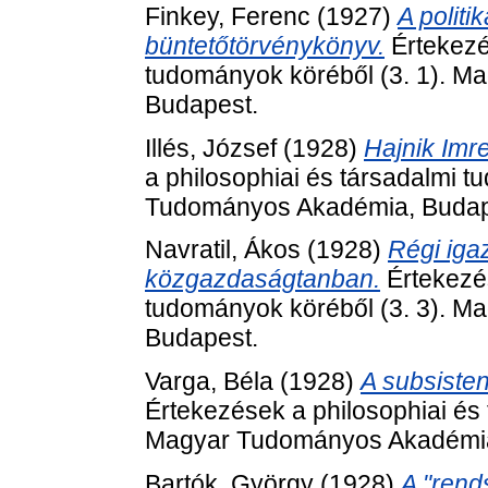
Finkey, Ferenc
(1927)
A polit
büntetőtörvénykönyv.
Értekezé
tudományok köréből (3. 1). 
Budapest.
Illés, József
(1928)
Hajnik Imre
a philosophiai és társadalmi 
Tudományos Akadémia, Budap
Navratil, Ákos
(1928)
Régi iga
közgazdaságtanban.
Értekezés
tudományok köréből (3. 3). 
Budapest.
Varga, Béla
(1928)
A subsisten
Értekezések a philosophiai és 
Magyar Tudományos Akadémia
Bartók, György
(1928)
A "rends