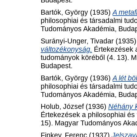
Budapest.
Bartók, György
(1935)
A metafi
philosophiai és társadalmi tu
Tudományos Akadémia, Budap
Surányi-Unger, Tivadar
(1935
változékonyság.
Értekezések a
tudományok köréből (4. 13).
Budapest.
Bartók, György
(1936)
A lét bö
philosophiai és társadalmi tu
Tudományos Akadémia, Budap
Holub, József
(1936)
Néhány k
Értekezések a philosophiai és
15). Magyar Tudományos Akad
Finkey, Ferenc
(1937)
Jelszav