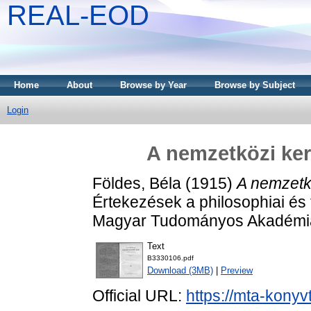
REAL-EOD
Home
About
Browse by Year
Browse by Subject
Login
A nemzetközi ke
Földes, Béla
(1915)
A nemzetk
Értekezések a philosophiai és 
Magyar Tudományos Akadémia
Text
B3330106.pdf
Download (3MB)
|
Preview
Official URL:
https://mta-konyv