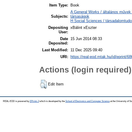
Item Type:
Book
A General Works / általános művek 
Subjects:
társaságok
H Social Sciences / társadalomtu
Depositing
xBálint xEszter
User:
Date
15 Jun 2014 08:33
Deposited:
Last Modified:
11 Dec 2025 09:40
URI:
https://real-eod.mtak.hu/id/eprint/68
Actions (login required)
Edit Item
REAL-EOD is powered by
EPrints 3
which is developed by the
School of Electronics and Computer Science
at the University of 