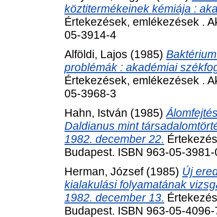
köztitermékeinek kémiája : akad
Értekezések, emlékezések . A
05-3914-4
Alföldi, Lajos
(1985)
Baktérium 
problémák : akadémiai székfog
Értekezések, emlékezések . A
05-3968-3
Hahn, István
(1985)
Álomfejtés
Daldianus mint társadalomtörté
1982. december 22.
Értekezés
Budapest. ISBN 963-05-3981-
Herman, József
(1985)
Új ere
kialakulási folyamatának vizsg
1982. december 13.
Értekezés
Budapest. ISBN 963-05-4096-