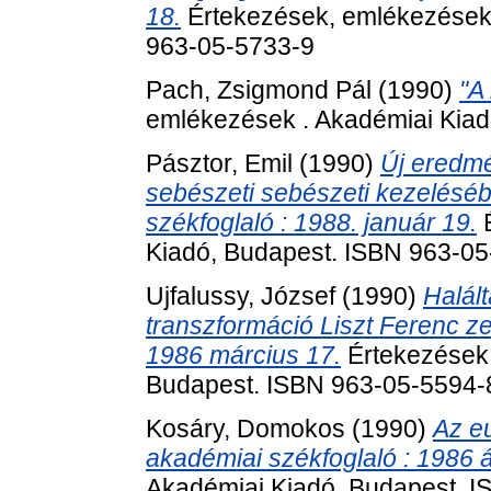
18.
Értekezések, emlékezések 
963-05-5733-9
Pach, Zsigmond Pál
(1990)
"A
emlékezések . Akadémiai Kiad
Pásztor, Emil
(1990)
Új eredm
sebészeti sebészeti kezeléséb
székfoglaló : 1988. január 19.
É
Kiadó, Budapest. ISBN 963-0
Ujfalussy, József
(1990)
Halált
transzformáció Liszt Ferenc ze
1986 március 17.
Értekezések,
Budapest. ISBN 963-05-5594-
Kosáry, Domokos
(1990)
Az eu
akadémiai székfoglaló : 1986 áp
Akadémiai Kiadó, Budapest. 