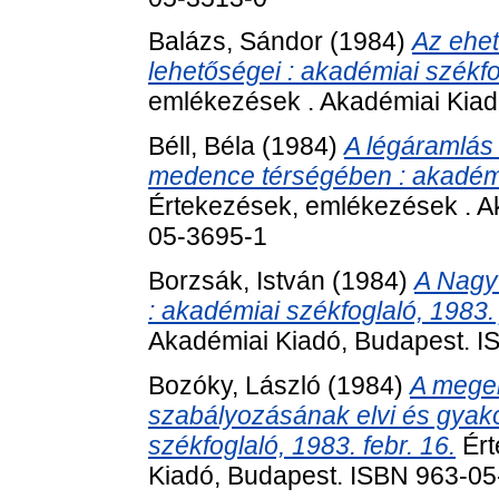
Balázs, Sándor
(1984)
Az ehe
lehetőségei : akadémiai székfo
emlékezések . Akadémiai Kiad
Béll, Béla
(1984)
A légáramlás 
medence térségében : akadémia
Értekezések, emlékezések . A
05-3695-1
Borzsák, István
(1984)
A Nagy
: akadémiai székfoglaló, 1983. 
Akadémiai Kiadó, Budapest. 
Bozóky, László
(1984)
A mege
szabályozásának elvi és gyakor
székfoglaló, 1983. febr. 16.
Ért
Kiadó, Budapest. ISBN 963-0