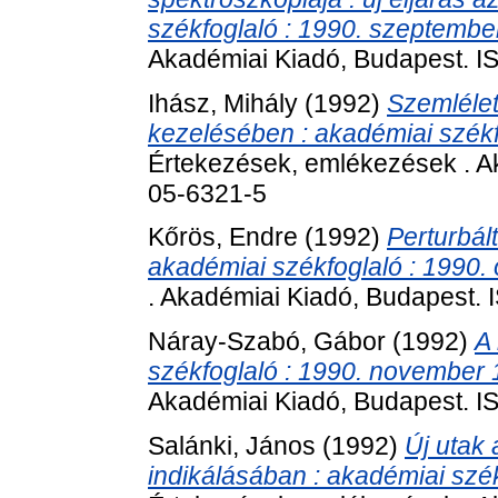
székfoglaló : 1990. szeptembe
Akadémiai Kiadó, Budapest. 
Ihász, Mihály
(1992)
Szemlélet
kezelésében : akadémiai székf
Értekezések, emlékezések . A
05-6321-5
Kőrös, Endre
(1992)
Perturbált
akadémiai székfoglaló : 1990. 
. Akadémiai Kiadó, Budapest.
Náray-Szabó, Gábor
(1992)
A
székfoglaló : 1990. november 
Akadémiai Kiadó, Budapest. 
Salánki, János
(1992)
Új utak
indikálásában : akadémiai szék