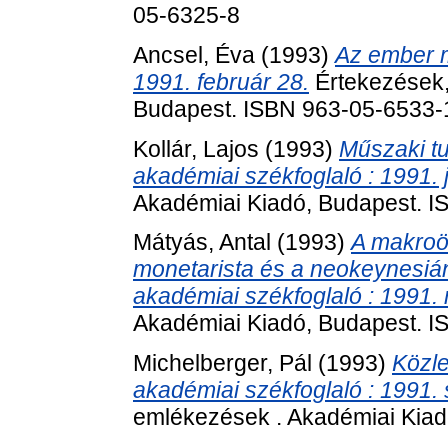
05-6325-8
Ancsel, Éva
(1993)
Az ember m
1991. február 28.
Értekezések,
Budapest. ISBN 963-05-6533-
Kollár, Lajos
(1993)
Műszaki tu
akadémiai székfoglaló : 1991. 
Akadémiai Kiadó, Budapest. 
Mátyás, Antal
(1993)
A makroö
monetarista és a neokeynesián
akadémiai székfoglaló : 1991. 
Akadémiai Kiadó, Budapest. 
Michelberger, Pál
(1993)
Közle
akadémiai székfoglaló : 1991.
emlékezések . Akadémiai Kiad