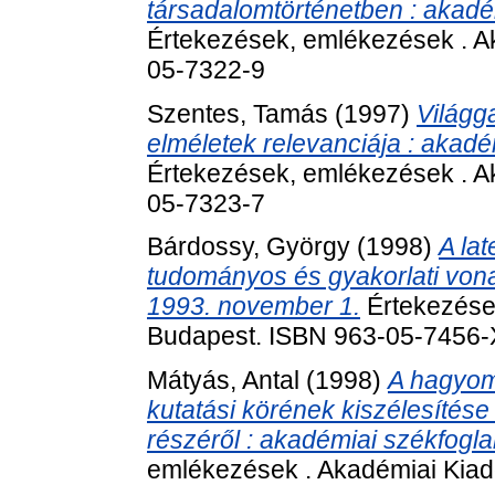
társadalomtörténetben : akadé
Értekezések, emlékezések . A
05-7322-9
Szentes, Tamás
(1997)
Világg
elméletek relevanciája : akadé
Értekezések, emlékezések . A
05-7323-7
Bárdossy, György
(1998)
A la
tudományos és gyakorlati vona
1993. november 1.
Értekezése
Budapest. ISBN 963-05-7456-
Mátyás, Antal
(1998)
A hagyom
kutatási körének kiszélesítése 
részéről : akadémiai székfoglal
emlékezések . Akadémiai Kiad