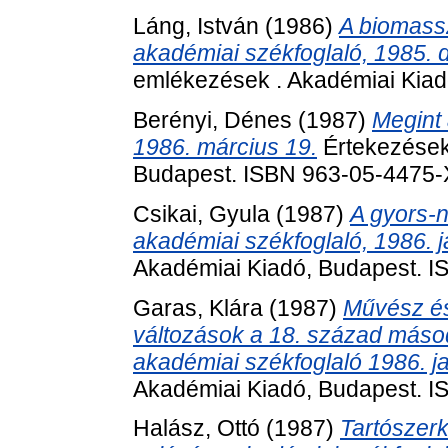
Láng, István
(1986)
A biomassz
akadémiai székfoglaló, 1985. 
emlékezések . Akadémiai Kiad
Berényi, Dénes
(1987)
Megint 
1986. március 19.
Értekezések
Budapest. ISBN 963-05-4475-
Csikai, Gyula
(1987)
A gyors-n
akadémiai székfoglaló, 1986. j
Akadémiai Kiadó, Budapest. 
Garas, Klára
(1987)
Művész és
változások a 18. század másod
akadémiai székfoglaló 1986. j
Akadémiai Kiadó, Budapest. 
Halász, Ottó
(1987)
Tartószer