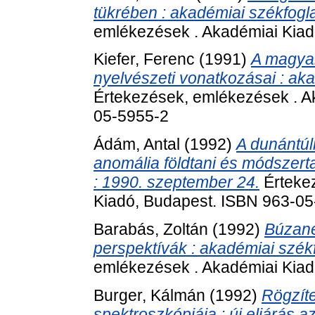
tükrében : akadémiai székfogla
emlékezések . Akadémiai Kiad
Kiefer, Ferenc
(1991)
A magyar
nyelvészeti vonatkozásai : aka
Értekezések, emlékezések . A
05-5955-2
Ádám, Antal
(1992)
A dunántúl
anomália földtani és módszerta
: 1990. szeptember 24.
Érteke
Kiadó, Budapest. ISBN 963-0
Barabás, Zoltán
(1992)
Búzane
perspektívák : akadémiai székfo
emlékezések . Akadémiai Kiad
Burger, Kálmán
(1992)
Rögzít
spektroszkópiája : új eljárás 