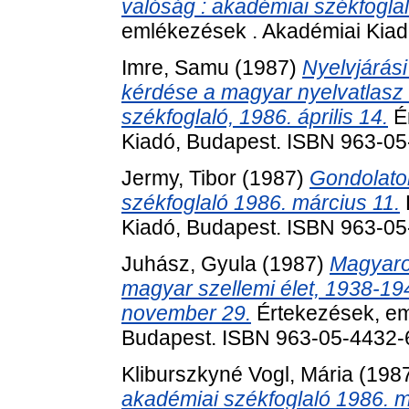
valóság : akadémiai székfoglal
emlékezések . Akadémiai Kiad
Imre, Samu
(1987)
Nyelvjárás
kérdése a magyar nyelvatlasz 
székfoglaló, 1986. április 14.
Ér
Kiadó, Budapest. ISBN 963-0
Jermy, Tibor
(1987)
Gondolatok
székfoglaló 1986. március 11.
Kiadó, Budapest. ISBN 963-0
Juhász, Gyula
(1987)
Magyaro
magyar szellemi élet, 1938-19
november 29.
Értekezések, em
Budapest. ISBN 963-05-4432-
Kliburszkyné Vogl, Mária
(198
akadémiai székfoglaló 1986. m