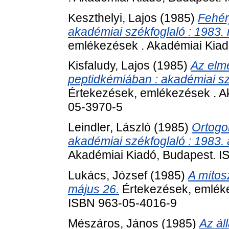
Keszthelyi, Lajos
(1985)
Fehér
akadémiai székfoglaló : 1983.
emlékezések . Akadémiai Kiad
Kisfaludy, Lajos
(1985)
Az elmé
peptidkémiában : akadémiai szé
Értekezések, emlékezések . A
05-3970-5
Leindler, László
(1985)
Ortogo
akadémiai székfoglaló : 1983. á
Akadémiai Kiadó, Budapest. 
Lukács, József
(1985)
A mítos
május 26.
Értekezések, emléke
ISBN 963-05-4016-9
Mészáros, János
(1985)
Az ál