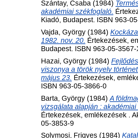
Szántay, Csaba
(1984)
Termés
akadémiai székfoglaló.
Értekez
Kiadó, Budapest. ISBN 963-0
Vajda, György
(1984)
Kockázat
1982. nov. 20.
Értekezések, em
Budapest. ISBN 963-05-3567-
Hazai, György
(1984)
Fejlődés
viszonya a török nyelv történe
május 23.
Értekezések, emléke
ISBN 963-05-3866-0
Barta, György
(1984)
A földma
vizsgálata alapján : akadémiai 
Értekezések, emlékezések . A
05-3853-9
Solymosi, Frigyes
(1984)
Katal