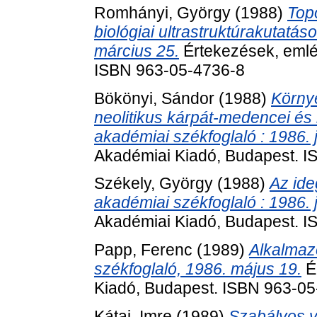
Romhányi, György
(1988)
Top
biológiai ultrastruktúrakutatá
március 25.
Értekezések, emlé
ISBN 963-05-4736-8
Bökönyi, Sándor
(1988)
Környe
neolitikus kárpát-medencei és
akadémiai székfoglaló : 1986. 
Akadémiai Kiadó, Budapest. 
Székely, György
(1988)
Az ide
akadémiai székfoglaló : 1986. 
Akadémiai Kiadó, Budapest. 
Papp, Ferenc
(1989)
Alkalmaz
székfoglaló, 1986. május 19.
É
Kiadó, Budapest. ISBN 963-0
Kátai, Imre
(1989)
Szabályos v