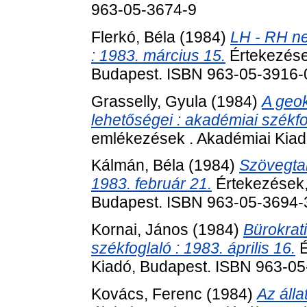
963-05-3674-9
Flerkó, Béla
(1984)
LH - RH ne
: 1983. március 15.
Értekezése
Budapest. ISBN 963-05-3916-
Grasselly, Gyula
(1984)
A geok
lehetőségei : akadémiai székfo
emlékezések . Akadémiai Kiad
Kálmán, Béla
(1984)
Szövegtan
1983. február 21.
Értekezések,
Budapest. ISBN 963-05-3694-
Kornai, János
(1984)
Bürokrati
székfoglaló : 1983. április 16.
É
Kiadó, Budapest. ISBN 963-0
Kovács, Ferenc
(1984)
Az álla