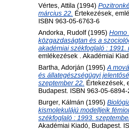
Vértes, Attila
(1994)
Pozitronké
március 22.
Értekezések, emlé
ISBN 963-05-6763-6
Andorka, Rudolf
(1995)
Homo 
közgazdaságtan és a szocioló
akadémiai székfoglaló : 1991.
emlékezések . Akadémiai Kia
Bartha, Adorján
(1995)
A mová
és állategészségügyi jelentősé
szeptember 22.
Értekezések, 
Budapest. ISBN 963-05-6894-
Burger, Kálmán
(1995)
Biológ
kismolekulájú modelljeik fémio
székfoglaló : 1993. szeptembe
Akadémiai Kiadó, Budapest. 