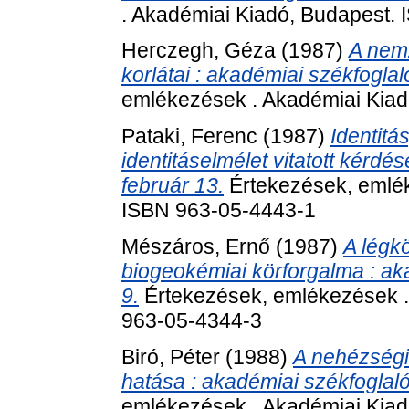
. Akadémiai Kiadó, Budapest.
Herczegh, Géza
(1987)
A nemz
korlátai : akadémiai székfoglal
emlékezések . Akadémiai Kiad
Pataki, Ferenc
(1987)
Identitá
identitáselmélet vitatott kérdé
február 13.
Értekezések, emlék
ISBN 963-05-4443-1
Mészáros, Ernő
(1987)
A légk
biogeokémiai körforgalma : ak
9.
Értekezések, emlékezések .
963-05-4344-3
Biró, Péter
(1988)
A nehézségi 
hatása : akadémiai székfoglaló
emlékezések . Akadémiai Kiad