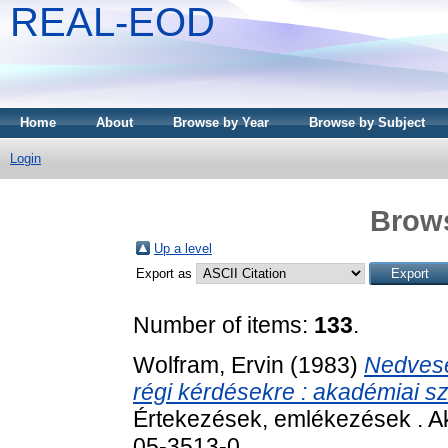
REAL-EOD
Home
About
Browse by Year
Browse by Subject
Login
Brows
Up a level
Export as
Number of items:
133
.
Wolfram, Ervin
(1983)
Nedvese
régi kérdésekre : akadémiai s
Értekezések, emlékezések . A
05-3513-0