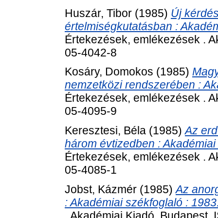
Huszár, Tibor
(1985)
Új kérdé
értelmiségkutatásban : Akadémi
Értekezések, emlékezések . A
05-4042-8
Kosáry, Domokos
(1985)
Magy
nemzetközi rendszerében : Akad
Értekezések, emlékezések . A
05-4095-9
Keresztesi, Béla
(1985)
Az erd
három évtizedben : Akadémiai 
Értekezések, emlékezések . A
05-4085-1
Jobst, Kázmér
(1985)
Az anorg
: Akadémiai székfoglaló : 1983.
. Akadémiai Kiadó, Budapest.