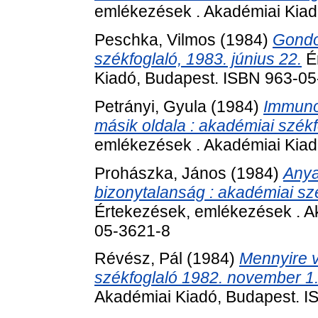
emlékezések . Akadémiai Kiad
Peschka, Vilmos
(1984)
Gondol
székfoglaló, 1983. június 22.
Ér
Kiadó, Budapest. ISBN 963-0
Petrányi, Gyula
(1984)
Immuno
másik oldala : akadémiai székf
emlékezések . Akadémiai Kiad
Prohászka, János
(1984)
Anya
bizonytalanság : akadémiai szék
Értekezések, emlékezések . A
05-3621-8
Révész, Pál
(1984)
Mennyire v
székfoglaló 1982. november 1
Akadémiai Kiadó, Budapest. 