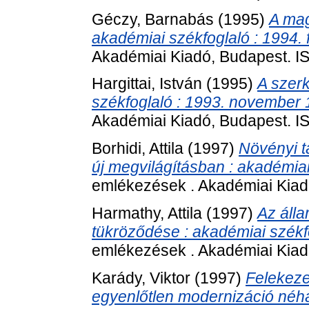
Géczy, Barnabás
(1995)
A mag
akadémiai székfoglaló : 1994. 
Akadémiai Kiadó, Budapest. 
Hargittai, István
(1995)
A szerk
székfoglaló : 1993. november 
Akadémiai Kiadó, Budapest. 
Borhidi, Attila
(1997)
Növényi 
új megvilágításban : akadémiai
emlékezések . Akadémiai Kiad
Harmathy, Attila
(1997)
Az áll
tükröződése : akadémiai székfog
emlékezések . Akadémiai Kiad
Karády, Viktor
(1997)
Felekeze
egyenlőtlen modernizáció néh