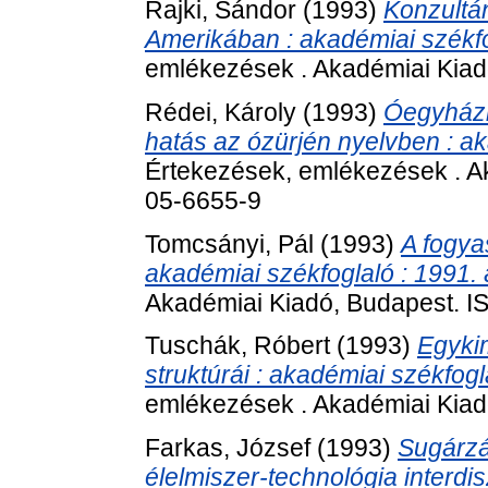
Rajki, Sándor
(1993)
Konzultá
Amerikában : akadémiai székfog
emlékezések . Akadémiai Kiad
Rédei, Károly
(1993)
Óegyházi 
hatás az ózürjén nyelvben : ak
Értekezések, emlékezések . A
05-6655-9
Tomcsányi, Pál
(1993)
A fogyas
akadémiai székfoglaló : 1991. á
Akadémiai Kiadó, Budapest. 
Tuschák, Róbert
(1993)
Egyki
struktúrái : akadémiai székfog
emlékezések . Akadémiai Kiad
Farkas, József
(1993)
Sugárzá
élelmiszer-technológia interdi