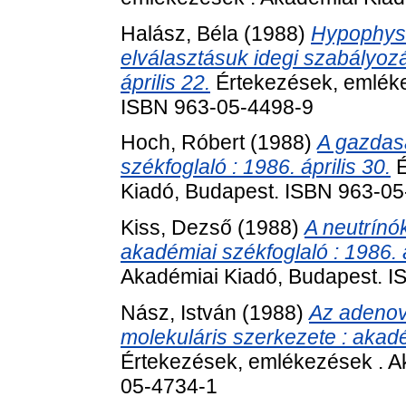
Halász, Béla
(1988)
Hypophysi
elválasztásuk idegi szabályozá
április 22.
Értekezések, emléke
ISBN 963-05-4498-9
Hoch, Róbert
(1988)
A gazdasá
székfoglaló : 1986. április 30.
É
Kiadó, Budapest. ISBN 963-0
Kiss, Dezső
(1988)
A neutrínó
akadémiai székfoglaló : 1986. á
Akadémiai Kiadó, Budapest. 
Nász, István
(1988)
Az adenoví
molekuláris szerkezete : akadé
Értekezések, emlékezések . A
05-4734-1