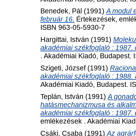
Benedek, Pál
(1991)
A modul e
február 16.
Értekezések, emlék
ISBN 963-05-5930-7
Hargittai, István
(1991)
Moleku
akadémiai székfoglaló : 1987. 
. Akadémiai Kiadó, Budapest.
Szigeti, József
(1991)
Racional
akadémiai székfoglaló : 1988. á
Akadémiai Kiadó, Budapest. 
Teplán, István
(1991)
A gonado
hatásmechanizmusa és alkalm
akadémiai székfoglaló : 1987.
emlékezések . Akadémiai Kiad
Csáki, Csaba
(1991)
Az agrár