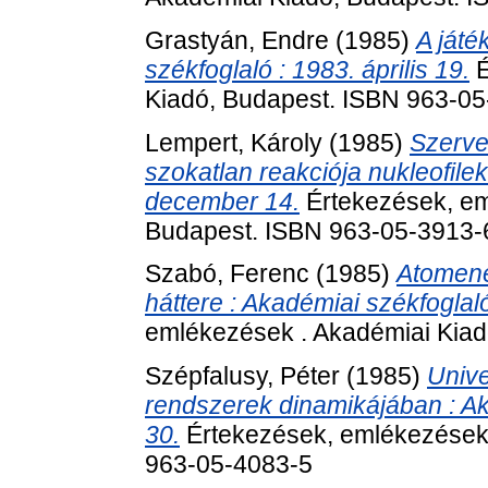
Grastyán, Endre
(1985)
A játé
székfoglaló : 1983. április 19.
É
Kiadó, Budapest. ISBN 963-0
Lempert, Károly
(1985)
Szerve
szokatlan reakciója nukleofilek
december 14.
Értekezések, em
Budapest. ISBN 963-05-3913-
Szabó, Ferenc
(1985)
Atomene
háttere : Akadémiai székfoglal
emlékezések . Akadémiai Kiad
Szépfalusy, Péter
(1985)
Unive
rendszerek dinamikájában : Ak
30.
Értekezések, emlékezések 
963-05-4083-5