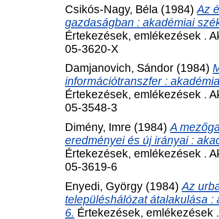
Csikós-Nagy, Béla
(1984)
Az é
gazdaságban : akadémiai szék
Értekezések, emlékezések . A
05-3620-X
Damjanovich, Sándor
(1984)
M
információtranszfer : akadémia
Értekezések, emlékezések . A
05-3548-3
Dimény, Imre
(1984)
A mezőgaz
eredményei és új irányai : ak
Értekezések, emlékezések . A
05-3619-6
Enyedi, György
(1984)
Az urba
településhálózat átalakulása 
6.
Értekezések, emlékezések .