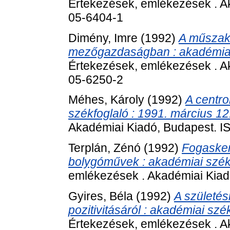
Értekezések, emlékezések . A
05-6404-1
Dimény, Imre
(1992)
A műszaki
mezőgazdaságban : akadémiai 
Értekezések, emlékezések . A
05-6250-2
Méhes, Károly
(1992)
A centro
székfoglaló : 1991. március 12
Akadémiai Kiadó, Budapest. 
Terplán, Zénó
(1992)
Fogasker
bolygóművek : akadémiai székf
emlékezések . Akadémiai Kiad
Gyires, Béla
(1992)
A születési
pozitivitásáról : akadémiai szé
Értekezések, emlékezések . A