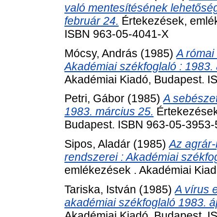
való mentesítésének lehetősége
február 24.
Értekezések, emlék
ISBN 963-05-4041-X
Mócsy, András
(1985)
A római 
Akadémiai székfoglaló : 1983. á
Akadémiai Kiadó, Budapest. 
Petri, Gábor
(1985)
A sebészet
1983. március 25.
Értekezések
Budapest. ISBN 963-05-3953-
Sipos, Aladár
(1985)
Az agrár-i
rendszerei : Akadémiai székfog
emlékezések . Akadémiai Kia
Tariska, István
(1985)
A vírus 
akadémiai székfoglaló 1983. áp
Akadémiai Kiadó, Budapest. 