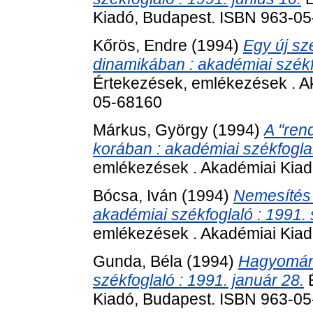
Kiadó, Budapest. ISBN 963-0
Kőrös, Endre
(1994)
Egy új sz
dinamikában : akadémiai székfo
Értekezések, emlékezések . A
05-68160
Márkus, György
(1994)
A "ren
korában : akadémiai székfoglal
emlékezések . Akadémiai Kiad
Bócsa, Iván
(1994)
Nemesítés a
akadémiai székfoglaló : 1991.
emlékezések . Akadémiai Kiad
Gunda, Béla
(1994)
Hagyomány
székfoglaló : 1991. január 28.
É
Kiadó, Budapest. ISBN 963-0