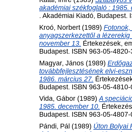
akadémiai székfoglaló : 1985. 
. Akadémiai Kiadó, Budapest.
Kroó, Norbert
(1989)
Fotonok, 
anyagszerkezettől a lézerekig 
november 13.
Értekezések, em
Budapest. ISBN 963-05-4820-
Magyar, János
(1989)
Erdőga
továbbfejlesztésének elvi-eszme
1986. március 27.
Értekezések
Budapest. ISBN 963-05-4810-
Vida, Gábor
(1989)
A speciáci
1985. december 10.
Értekezés
Budapest. ISBN 963-05-4807-
Pándi, Pál
(1989)
Úton Bolyai 