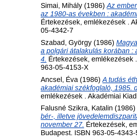
Simai, Mihály
(1986)
Az ember
az 1980-as években : akadémia
Értekezések, emlékezések . A
05-4342-7
Szabad, György
(1986)
Magyar
a polgári átalakulás korában :
4.
Értekezések, emlékezések .
963-05-4153-X
Ancsel, Éva
(1986)
A tudás étho
akadémiai székfoglaló, 1985. 
emlékezések . Akadémiai Kiad
Falusné Szikra, Katalin
(1986
bér-, illetve jövedelemdiszpari
november 27.
Értekezések, em
Budapest. ISBN 963-05-4343-