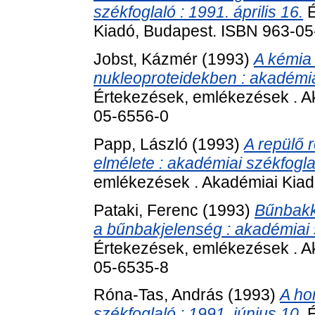
székfoglaló : 1991. április 16.
É
Kiadó, Budapest. ISBN 963-0
Jobst, Kázmér
(1993)
A kémia 
nukleoproteidekben : akadémia
Értekezések, emlékezések . A
05-6556-0
Papp, László
(1993)
A repülő 
elmélete : akadémiai székfoglal
emlékezések . Akadémiai Kiad
Pataki, Ferenc
(1993)
Bűnbakk
a bűnbakjelenség : akadémiai s
Értekezések, emlékezések . A
05-6535-8
Róna-Tas, András
(1993)
A ho
székfoglaló : 1991. június 10.
É