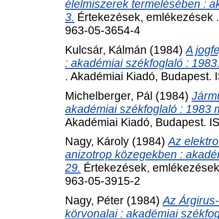
élelmiszerek termelésében : 
3.
Értekezések, emlékezések .
963-05-3654-4
Kulcsár, Kálmán
(1984)
A jogf
: akadémiai székfoglaló : 1983.
. Akadémiai Kiadó, Budapest.
Michelberger, Pál
(1984)
Jármű
akadémiai székfoglaló : 1983 
Akadémiai Kiadó, Budapest. 
Nagy, Károly
(1984)
Az elektr
anizotrop közegekben : akadém
29.
Értekezések, emlékezések 
963-05-3915-2
Nagy, Péter
(1984)
Az Árgirus-
körvonalai : akadémiai székfo