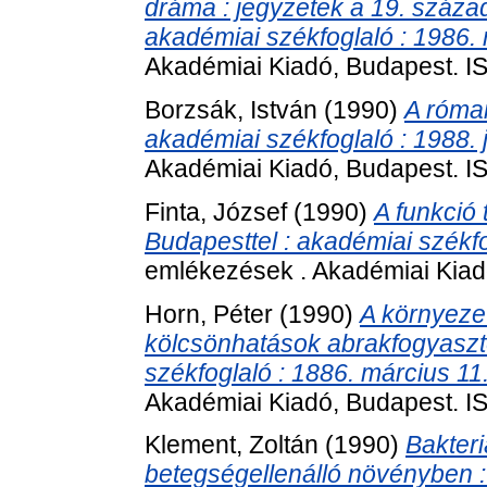
dráma : jegyzetek a 19. száza
akadémiai székfoglaló : 1986.
Akadémiai Kiadó, Budapest. 
Borzsák, István
(1990)
A római
akadémiai székfoglaló : 1988. 
Akadémiai Kiadó, Budapest. 
Finta, József
(1990)
A funkció
Budapesttel : akadémiai székfo
emlékezések . Akadémiai Kiad
Horn, Péter
(1990)
A környezet
kölcsönhatások abrakfogyasztó
székfoglaló : 1886. március 11
Akadémiai Kiadó, Budapest. 
Klement, Zoltán
(1990)
Bakteri
betegségellenálló növényben :