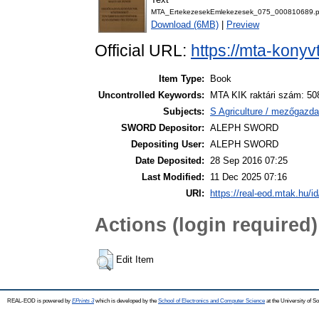
MTA_ErtekezesekEmlekezesek_075_000810689.p
Download (6MB)
|
Preview
Official URL:
https://mta-konyv
Item Type:
Book
Uncontrolled Keywords:
MTA KIK raktári szám: 50
Subjects:
S Agriculture / mezőgazda
SWORD Depositor:
ALEPH SWORD
Depositing User:
ALEPH SWORD
Date Deposited:
28 Sep 2016 07:25
Last Modified:
11 Dec 2025 07:16
URI:
https://real-eod.mtak.hu/id
Actions (login required)
Edit Item
REAL-EOD is powered by
EPrints 3
which is developed by the
School of Electronics and Computer Science
at the University of 