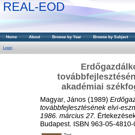
REAL-EOD
Home
About
Browse by Year
Browse by Subject
Login
Erdőgazdálk
továbbfejlesztéséne
akadémiai székfog
Magyar, János
(1989)
Erdőga
továbbfejlesztésének elvi-eszme
1986. március 27.
Értekezések
Budapest. ISBN 963-05-4810-
Text